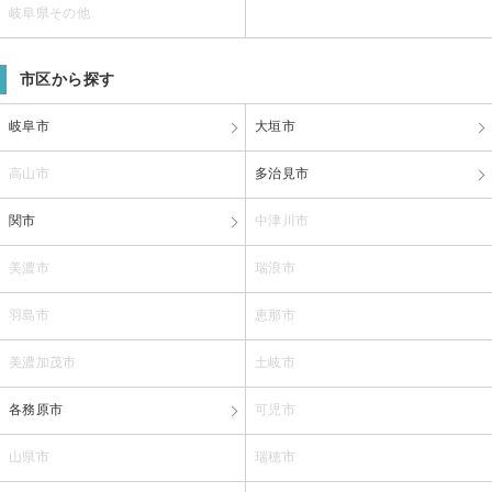
岐阜県その他
市区から探す
岐阜市
大垣市
高山市
多治見市
関市
中津川市
美濃市
瑞浪市
羽島市
恵那市
美濃加茂市
土岐市
各務原市
可児市
山県市
瑞穂市