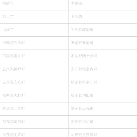
飛騨市
本巣市
郡上市
下呂市
海津市
羽島郡岐南町
羽島郡笠松町
養老郡養老町
不破郡垂井町
不破郡関ケ原町
安八郡神戸町
安八郡輪之内町
安八郡安八町
揖斐郡揖斐川町
揖斐郡大野町
揖斐郡池田町
本巣郡北方町
加茂郡坂祝町
加茂郡富加町
加茂郡川辺町
加茂郡七宗町
加茂郡八百津町