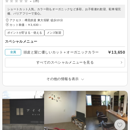
-
(-件)
ショートカット人気。カラー剤もオーガニックなど多彩。お子様連れ歓迎、駐車場完
備、バリアフリーで安心。
アクセス：樽見鉄道 東大垣駅 徒歩10分
カット単価：
￥3,630～
ポイントが貯まる・使える
メンズ歓迎
スペシャルメニュー
￥13,650
頭皮と髪に優しいカット＋オーガニックカラー
全員
すべてのスペシャルメニューを見る
その他の情報を表示