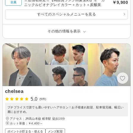
￥9,900
全員
ニックルビオナグレイカラー＋カット＋炭酸泉
すべてのスペシャルメニューを見る
その他の情報を表示
chelsea
5.0
(5件)
プチプライスで誰でも通いやすいヘアサロン！お子様連れ歓迎、駐車場完備。幅広い
層におすすめ。
アクセス：JR高山本線 岐阜駅 徒歩10分
カット単価：
￥4,400～
ポイントが貯まる・使える
メンズ歓迎