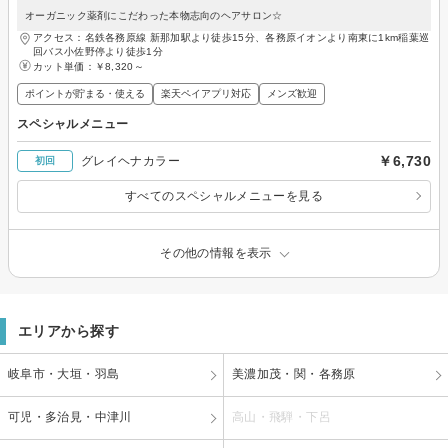
オーガニック薬剤にこだわった本物志向のヘアサロン☆
アクセス：名鉄各務原線 新那加駅より徒歩15分、各務原イオンより南東に1km稲葉巡
回バス小佐野停より徒歩1分
カット単価：
￥8,320～
ポイントが貯まる・使える
楽天ペイアプリ対応
メンズ歓迎
スペシャルメニュー
￥6,730
グレイヘナカラー
初回
すべてのスペシャルメニューを見る
その他の情報を表示
エリアから探す
岐阜市・大垣・羽島
美濃加茂・関・各務原
可児・多治見・中津川
高山・飛騨・下呂