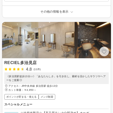
その他の情報を表示
RECIEL多治見店
4.8
(11件)
《多治見駅徒歩13分♪♪》「あなたらしさ」を引き出し、素材を活かしたサラツヤヘア
ーをご提案◎
アクセス：JR中央本線 多治見駅 徒歩13分
カット単価：
￥4,950～
ポイントが貯まる・使える
メンズ歓迎
スペシャルメニュー
☆迫指名限定☆【高品質ランク白髪染め】オーガ