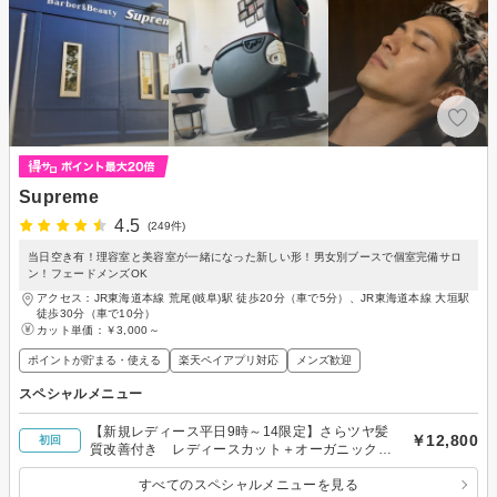
Supreme
4.5
(249件)
当日空き有！理容室と美容室が一緒になった新しい形！男女別ブースで個室完備サロ
ン！フェードメンズOK
アクセス：JR東海道本線 荒尾(岐阜)駅 徒歩20分（車で5分）、JR東海道本線 大垣駅
徒歩30分（車で10分）
カット単価：
￥3,000～
ポイントが貯まる・使える
楽天ペイアプリ対応
メンズ歓迎
スペシャルメニュー
【新規レディース平日9時～14限定】さらツヤ髪
￥12,800
初回
質改善付き レディースカット＋オーガニックカ
ラー
すべてのスペシャルメニューを見る