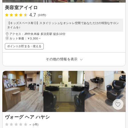
美容室アイイロ
4.7
(10件)
【キッズスペース有◎】スタイリッシュなオシャレ空間であなただけの特別なサロン
タイムを♪
アクセス：JR中央本線 多治見駅 徒歩10分
カット単価：
￥3,300～
ポイントが貯まる・使える
その他の情報を表示
ヴォーグ ヘア ハヤシ
-
(-件)