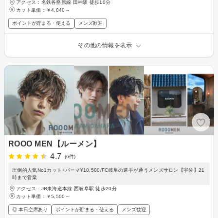
アクセス：名鉄各務原線 田神駅 徒歩10分
カット単価：
￥4,840～
ポイントが貯まる・使える
メンズ歓迎
その他の情報を表示
ROOO MEN【ルーメン】
4.7
(6件)
圧倒的人気No1カット+パーマ¥10,500/FC岐阜の選手が通うメンズサロン【宇佐】21
時まで営業
アクセス：JR東海道本線 西岐阜駅 徒歩20分
カット単価：
￥5,500～
◎ 本日空席あり
ポイントが貯まる・使える
メンズ歓迎