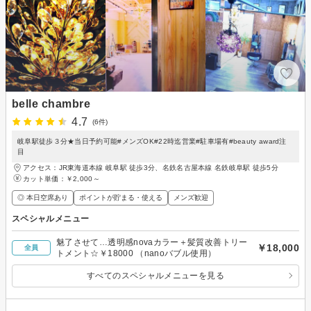
belle chambre
4.7
(6件)
岐阜駅徒歩３分★当日予約可能#メンズOK#22時迄営業#駐車場有#beauty award注
目
アクセス：JR東海道本線 岐阜駅 徒歩3分、名鉄名古屋本線 名鉄岐阜駅 徒歩5分
カット単価：
￥2,000～
◎ 本日空席あり
ポイントが貯まる・使える
メンズ歓迎
スペシャルメニュー
魅了させて…透明感novaカラー＋髪質改善トリー
￥18,000
全員
トメント☆￥18000 （nanoバブル使用）
すべてのスペシャルメニューを見る