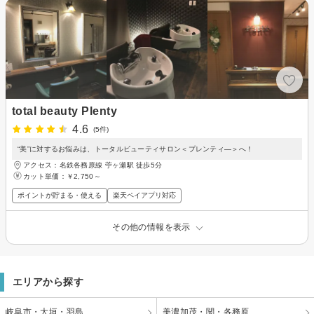
total beauty Plenty
4.6
(5件)
“美”に対するお悩みは、トータルビューティサロン＜プレンティ―＞へ！
アクセス：名鉄各務原線 苧ヶ瀬駅 徒歩5分
カット単価：
￥2,750～
ポイントが貯まる・使える
楽天ペイアプリ対応
その他の情報を表示
エリアから探す
岐阜市・大垣・羽島
美濃加茂・関・各務原