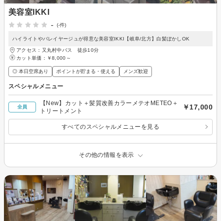
美容室IKKI
-
(-件)
ハイライトやバレイヤージュが得意な美容室IKKI【岐阜/北方】白髪ぼかしOK
アクセス：又丸村中バス 徒歩10分
カット単価：
￥8,000～
◎ 本日空席あり
ポイントが貯まる・使える
メンズ歓迎
スペシャルメニュー
【New】カット＋髪質改善カラーメテオMETEO＋
￥17,000
全員
トリートメント
すべてのスペシャルメニューを見る
その他の情報を表示