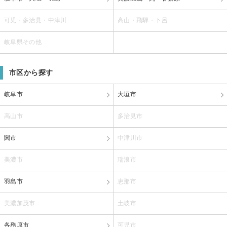
可児・多治見・中津川
高山・飛騨・下呂
岐阜県その他
市区から探す
岐阜市
大垣市
高山市
多治見市
関市
中津川市
美濃市
瑞浪市
羽島市
恵那市
美濃加茂市
土岐市
各務原市
可児市