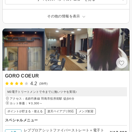
その他の情報を表示
GORO COEUR
4.2
(38件)
M3電子トリートメントで今までに無いツヤを実現♪
アクセス：名鉄竹鼻線 羽島市役所前駅 徒歩6分
カット単価：
￥3,300～
ポイントが貯まる・使える
楽天ペイアプリ対応
メンズ歓迎
スペシャルメニュー
レブプロアシットファイバーストレート＋電子ト