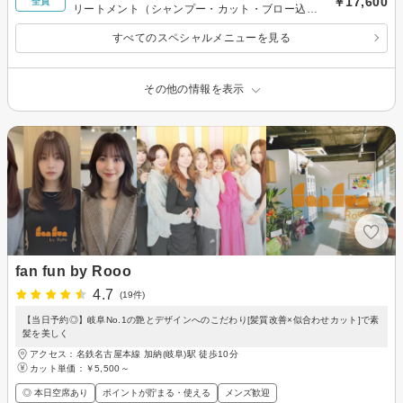
￥17,600
全員
リートメント（シャンプー・カット・ブロー込
み）
すべてのスペシャルメニューを見る
その他の情報を表示
fan fun by Rooo
4.7
(19件)
【当日予約◎】岐阜No.1の艶とデザインへのこだわり[髪質改善×似合わせカット]で素
髪を美しく
アクセス：名鉄名古屋本線 加納(岐阜)駅 徒歩10分
カット単価：
￥5,500～
◎ 本日空席あり
ポイントが貯まる・使える
メンズ歓迎