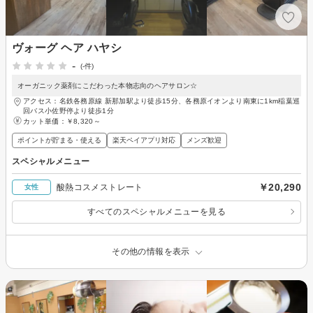
ヴォーグ ヘア ハヤシ
-
(-件)
オーガニック薬剤にこだわった本物志向のヘアサロン☆
アクセス：名鉄各務原線 新那加駅より徒歩15分、各務原イオンより南東に1km稲葉巡
回バス小佐野停より徒歩1分
カット単価：
￥8,320～
ポイントが貯まる・使える
楽天ペイアプリ対応
メンズ歓迎
スペシャルメニュー
￥20,290
酸熱コスメストレート
女性
すべてのスペシャルメニューを見る
その他の情報を表示