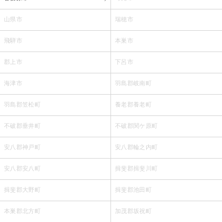
山県市
瑞穂市
飛騨市
本巣市
郡上市
下呂市
海津市
羽島郡岐南町
羽島郡笠松町
養老郡養老町
不破郡垂井町
不破郡関ケ原町
安八郡神戸町
安八郡輪之内町
安八郡安八町
揖斐郡揖斐川町
揖斐郡大野町
揖斐郡池田町
本巣郡北方町
加茂郡坂祝町