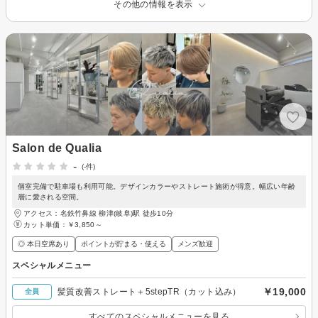
その他の情報を表示
Salon de Qualia
-
(-件)
個室完備で駐車場も利用可能。デザインカラーやストレート施術が得意。幅広い年齢
層に愛される空間。
アクセス：名鉄竹鼻線 柳津(岐阜)駅 徒歩10分
カット単価：
￥3,850～
◎ 本日空席あり
ポイントが貯まる・使える
メンズ歓迎
スペシャルメニュー
￥19,000
髪質改善ストレート＋5stepTR（カット込み）
全員
すべてのスペシャルメニューを見る