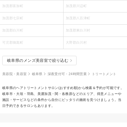
加茂郡富加町
加茂郡川辺町
加茂郡七宗町
加茂郡八百津町
加茂郡白川町
加茂郡東白川村
可児郡御嵩町
大野郡白川村
岐阜県のメンズ美容室で絞り込む
美容院・美容室
岐阜県
深夜受付可・24時間営業
トリートメント
岐阜県の
ヘアトリートメント
サロン(おすすめ順)から検索＆予約が可能です。
岐阜市・大垣・羽島、美濃加茂・関・各務原などのエリア、得意メニューや
施設・サービスなどの条件から自分にピッタリの施術を見つけましょう。当
日予約できるサロンもあります。