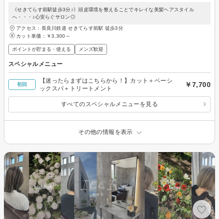
《せきてらす前駅徒歩3分♪》頭皮環境を整えることでキレイな美髪ヘアスタイル
へ・・・♪心安らぐサロン◎
アクセス：長良川鉄道 せきてらす前駅 徒歩3分
カット単価：
￥3,300～
ポイントが貯まる・使える
メンズ歓迎
スペシャルメニュー
【迷ったらまずはこちらから！】カット＋ベーシ
￥7,700
初回
ックスパ＋トリートメント
すべてのスペシャルメニューを見る
その他の情報を表示