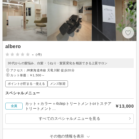
albero
-
(-件)
30代からの髪悩み、白髪・うねり・髪質変化を相談できる上質サロン
アクセス：JR東海道本線 天竜川駅 徒歩20分
カット単価：
￥1,500～
ポイントが貯まる・使える
メンズ歓迎
スペシャルメニュー
カット＋カラー＋4stepトリートメントorトステア
￥13,000
全員
トリートメント…
すべてのスペシャルメニューを見る
その他の情報を表示