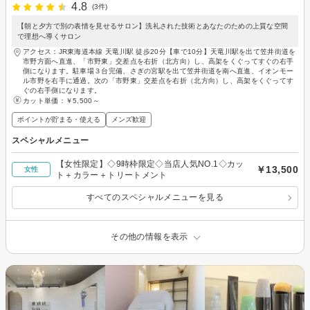
4.8
(3件)
【朝と夕方で別の表情を見せるサロン】洗礼された技術とあなたのための上質な空間
で理想へ導くサロン
アクセス：JR東海道本線 天竜川駅 徒歩20分【車で10分】天竜川駅を出て笠井街道を
市野方面へ直進、「市野東」交差点を右折（北方向）し、高架をくぐってすぐの右手
側になります。駐車場３台完備、さぎの宮駅を出て笠井街道を南へ直進、イオンモー
ル市野を右手に通過。次の「市野東」交差点を右折（北方向）し、高架をくぐってす
ぐの右手側になります。
カット単価：
￥5,500～
ポイントが貯まる・使える
メンズ歓迎
スペシャルメニュー
【女性限定】◇9時枠限定◇当店人気NO.1◇カッ
￥13,500
女性
ト＋カラー＋トリートメント
すべてのスペシャルメニューを見る
その他の情報を表示