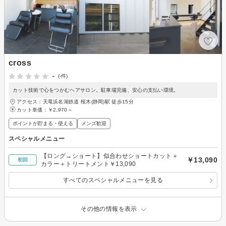
cross
-
(-件)
カット技術で心をつかむヘアサロン。駐車場完備、安心の支払い環境。
アクセス：天竜浜名湖鉄道 桜木(静岡)駅 徒歩15分
カット単価：
￥2,970～
ポイントが貯まる・使える
メンズ歓迎
スペシャルメニュー
【ロング→ショート】似合わせショートカット＋
￥13,090
初回
カラー＋トリートメント￥13,090
すべてのスペシャルメニューを見る
その他の情報を表示