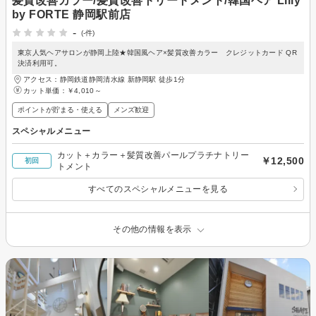
髪質改善カラー/髪質改善トリートメント/韓国ヘア Lilly
by FORTE 静岡駅前店
-
(-件)
東京人気ヘアサロンが静岡上陸★韓国風ヘア×髪質改善カラー クレジットカード QR
決済利用可。
アクセス：静岡鉄道静岡清水線 新静岡駅 徒歩1分
カット単価：
￥4,010～
ポイントが貯まる・使える
メンズ歓迎
スペシャルメニュー
カット＋カラー＋髪質改善パールプラチナトリー
￥12,500
初回
トメント
すべてのスペシャルメニューを見る
その他の情報を表示