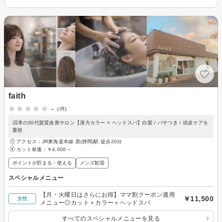
faith
-
(-件)
沼津の30代髪質改善サロン【漢方カラー × ヘッドスパ】白髪 / パサつき / 頭皮ケアを
重視
アクセス：JR東海道本線 原(静岡)駅 徒歩20分
カット単価：
￥4,000～
ポイントが貯まる・使える
メンズ歓迎
スペシャルメニュー
【月・火曜日はさらにお得】ママ割クーポン適用
￥11,500
女性
メニュー◎カット＋カラー＋ヘッドスパ
すべてのスペシャルメニューを見る