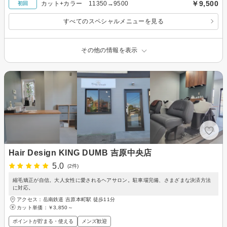
￥9,500
カット+カラー 11350→9500
初回
すべてのスペシャルメニューを見る
その他の情報を表示
Hair Design KING DUMB 吉原中央店
5.0
(2件)
縮毛矯正が自信。大人女性に愛されるヘアサロン。駐車場完備、さまざまな決済方法
に対応。
アクセス：岳南鉄道 吉原本町駅 徒歩11分
カット単価：
￥3,850～
ポイントが貯まる・使える
メンズ歓迎