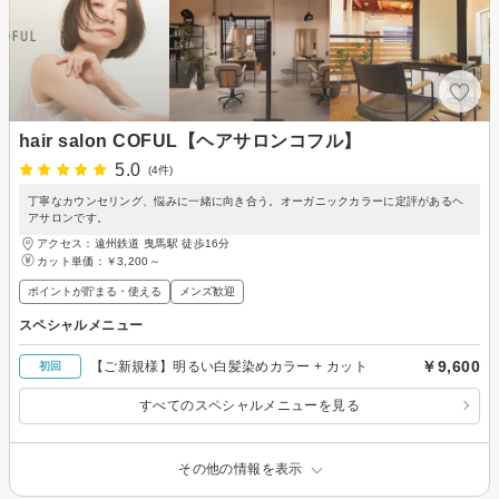
hair salon COFUL【ヘアサロンコフル】
5.0
(4件)
丁寧なカウンセリング、悩みに一緒に向き合う。オーガニックカラーに定評があるヘ
アサロンです。
アクセス：遠州鉄道 曳馬駅 徒歩16分
カット単価：
￥3,200～
ポイントが貯まる・使える
メンズ歓迎
スペシャルメニュー
￥9,600
【ご新規様】明るい白髪染めカラー + カット
初回
すべてのスペシャルメニューを見る
その他の情報を表示