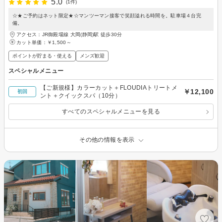
5.0
(1件)
☆★ご予約はネット限定★☆マンツーマン接客で笑顔溢れる時間を。駐車場４台完
備。
アクセス：JR御殿場線 大岡(静岡)駅 徒歩30分
カット単価：
￥1,500～
ポイントが貯まる・使える
メンズ歓迎
スペシャルメニュー
【ご新規様】カラーカット＋FLOUDIAトリートメ
￥12,100
初回
ント＋クイックスパ（10分）
すべてのスペシャルメニューを見る
その他の情報を表示