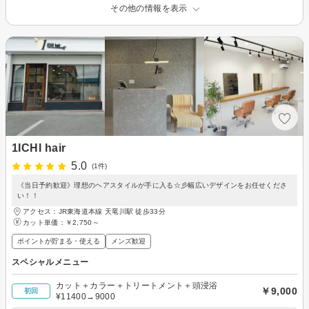
その他の情報を表示
1ICHI hair
5.0
(1件)
《当日予約歓迎》理想のヘアスタイルが手に入る☆彡幅広いデザインをお任せくださ
い！！
アクセス：JR東海道本線 天竜川駅 徒歩33分
カット単価：
￥2,750～
ポイントが貯まる・使える
メンズ歓迎
スペシャルメニュー
カット＋カラー＋トリートメント＋頭浸浴
￥9,000
初回
¥11400→9000