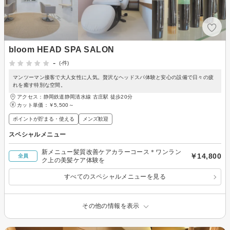
bloom HEAD SPA SALON
-
(-件)
マンツーマン接客で大人女性に人気。贅沢なヘッドスパ体験と安心の設備で日々の疲
れを癒す特別な空間。
アクセス：静岡鉄道静岡清水線 古庄駅 徒歩20分
カット単価：
￥5,500～
ポイントが貯まる・使える
メンズ歓迎
スペシャルメニュー
新メニュー髪質改善ケアカラーコース＊ワンラン
￥14,800
全員
ク上の美髪ケア体験を
すべてのスペシャルメニューを見る
その他の情報を表示