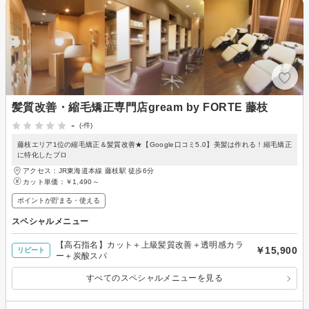
髪質改善・縮毛矯正専門店gream by FORTE 藤枝
-
(-件)
藤枝エリア1位の縮毛矯正＆髪質改善★【Google口コミ5.0】美髪は作れる！縮毛矯正
に特化したプロ
アクセス：JR東海道本線 藤枝駅 徒歩6分
カット単価：
￥1,490～
ポイントが貯まる・使える
スペシャルメニュー
【高石指名】カット＋上級髪質改善＋透明感カラ
￥15,900
リピート
ー＋炭酸スパ
すべてのスペシャルメニューを見る