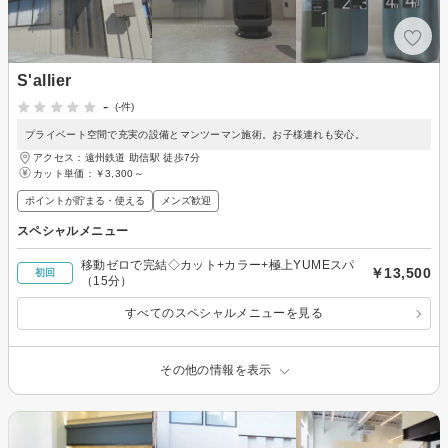
S'allier
-
(-件)
プライベート空間で充実の設備とマンツーマン施術。お子様連れも安心。
アクセス：遠州鉄道 助信駅 徒歩7分
カット単価：
￥3,300～
ポイントが貯まる・使える
メンズ歓迎
スペシャルメニュー
移動ゼロで完結◇カット+カラー+極上YUMEスパ
￥13,500
初回
（15分）
すべてのスペシャルメニューを見る
その他の情報を表示