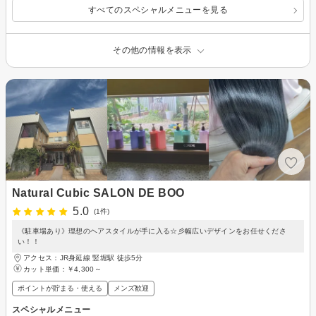
すべてのスペシャルメニューを見る
その他の情報を表示
Natural Cubic SALON DE BOO
5.0
(1件)
《駐車場あり》理想のヘアスタイルが手に入る☆彡幅広いデザインをお任せくださ
い！！
アクセス：JR身延線 竪堀駅 徒歩5分
カット単価：
￥4,300～
ポイントが貯まる・使える
メンズ歓迎
スペシャルメニュー