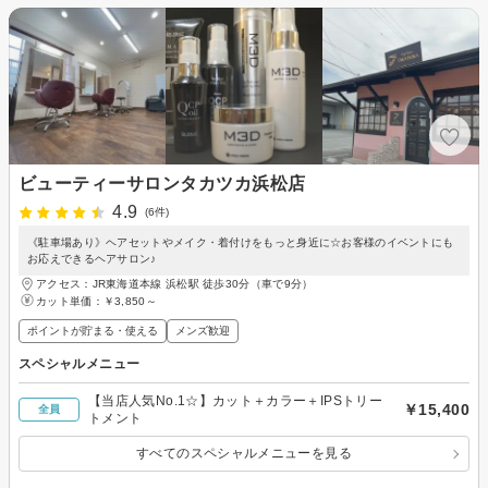
ビューティーサロンタカツカ浜松店
4.9
(6件)
《駐車場あり》ヘアセットやメイク・着付けをもっと身近に☆お客様のイベントにも
お応えできるヘアサロン♪
アクセス：JR東海道本線 浜松駅 徒歩30分（車で9分）
カット単価：
￥3,850～
ポイントが貯まる・使える
メンズ歓迎
スペシャルメニュー
【当店人気No.1☆】カット＋カラー＋IPSトリー
￥15,400
全員
トメント
すべてのスペシャルメニューを見る