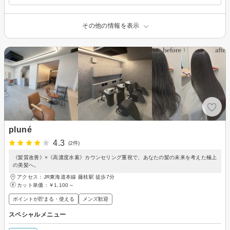
その他の情報を表示
pluné
4.3
(2件)
《髪質改善》×《高濃度水素》カウンセリング重視で、あなたの髪の未来を考えた極上
の美髪へ。
アクセス：JR東海道本線 藤枝駅 徒歩7分
カット単価：
￥1,100～
ポイントが貯まる・使える
メンズ歓迎
スペシャルメニュー