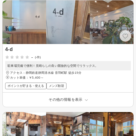
4-d
-
(-件)
駐車場完備で便利！見晴らしの良い開放的な空間でリラックス。
アクセス：静岡鉄道静岡清水線 音羽町駅 徒歩15分
カット単価：
￥5,400～
ポイントが貯まる・使える
メンズ歓迎
その他の情報を表示