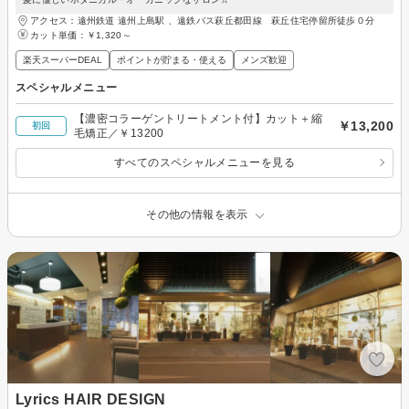
アクセス：遠州鉄道 遠州上島駅 、遠鉄バス萩丘都田線 萩丘住宅停留所徒歩０分
カット単価：
￥1,320～
楽天スーパーDEAL
ポイントが貯まる・使える
メンズ歓迎
スペシャルメニュー
【濃密コラーゲントリートメント付】カット＋縮
￥13,200
初回
毛矯正／￥13200
すべてのスペシャルメニューを見る
その他の情報を表示
Lyrics HAIR DESIGN