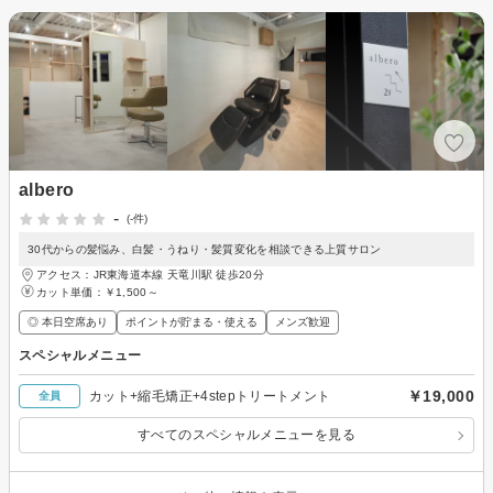
albero
-
(-件)
30代からの髪悩み、白髪・うねり・髪質変化を相談できる上質サロン
アクセス：JR東海道本線 天竜川駅 徒歩20分
カット単価：
￥1,500～
◎ 本日空席あり
ポイントが貯まる・使える
メンズ歓迎
スペシャルメニュー
￥19,000
カット+縮毛矯正+4stepトリートメント
全員
すべてのスペシャルメニューを見る