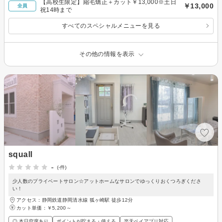
【高校生限定】縮毛矯正＋カット￥13,000※土日
￥13,000
全員
祝14時まで
すべてのスペシャルメニューを見る
その他の情報を表示
squall
-
(-件)
少人数のプライベートサロン☆アットホームなサロンでゆっくりおくつろぎくださ
い！
アクセス：静岡鉄道静岡清水線 狐ヶ崎駅 徒歩12分
カット単価：
￥5,200～
◎ 本日空席あり
ポイントが貯まる・使える
楽天ペイアプリ対応