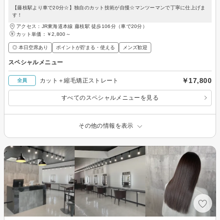
【藤枝駅より車で20分☆】独自のカット技術が自慢☆マンツーマンで丁寧に仕上げま
す！
アクセス：JR東海道本線 藤枝駅 徒歩106分（車で20分）
カット単価：
￥2,800～
◎ 本日空席あり
ポイントが貯まる・使える
メンズ歓迎
スペシャルメニュー
￥17,800
カット＋縮毛矯正ストレート
全員
すべてのスペシャルメニューを見る
その他の情報を表示