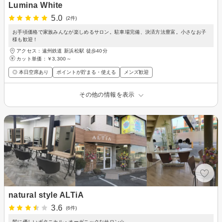
Lumina White
5.0
(2件)
お手頃価格で家族みんなが楽しめるサロン。駐車場完備、決済方法豊富。小さなお子
様も歓迎！
アクセス：遠州鉄道 新浜松駅 徒歩40分
カット単価：
￥3,300～
◎ 本日空席あり
ポイントが貯まる・使える
メンズ歓迎
その他の情報を表示
natural style ALTiA
3.6
(6件)
髪に優しいボタニカル・オーガニックなサロン☆