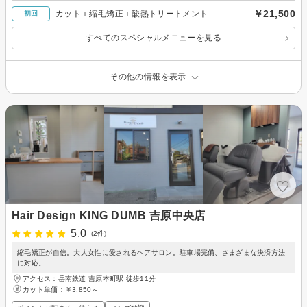
￥21,500
カット＋縮毛矯正＋酸熱トリートメント
初回
すべてのスペシャルメニューを見る
その他の情報を表示
Hair Design KING DUMB 吉原中央店
5.0
(2件)
縮毛矯正が自信。大人女性に愛されるヘアサロン。駐車場完備、さまざまな決済方法
に対応。
アクセス：岳南鉄道 吉原本町駅 徒歩11分
カット単価：
￥3,850～