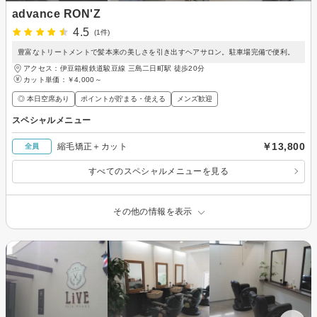
advance RON'Z
4.5
(1件)
豊富なトリートメントで髪本来の美しさを引き出すヘアサロン。駐車場完備で便利。
アクセス：伊豆箱根鉄道駿豆線 三島二日町駅 徒歩20分
カット単価：
￥4,000～
◎ 本日空席あり
ポイントが貯まる・使える
メンズ歓迎
スペシャルメニュー
￥13,800
縮毛矯正＋カット
全員
すべてのスペシャルメニューを見る
その他の情報を表示