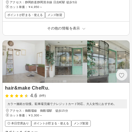
アクセス：静岡鉄道静岡清水線 日吉町駅 徒歩5分
カット単価：
￥4,950～
ポイントが貯まる・使える
メンズ歓迎
その他の情報を表示
hair&make CheRu.
4.6
(9件)
カラー施術が自慢。駐車場完備でクレジットカード対応。大人女性におすすめ。
アクセス：御殿場線 御殿場駅 徒歩15分
カット単価：
￥3,300～
◎ 本日空席あり
ポイントが貯まる・使える
メンズ歓迎