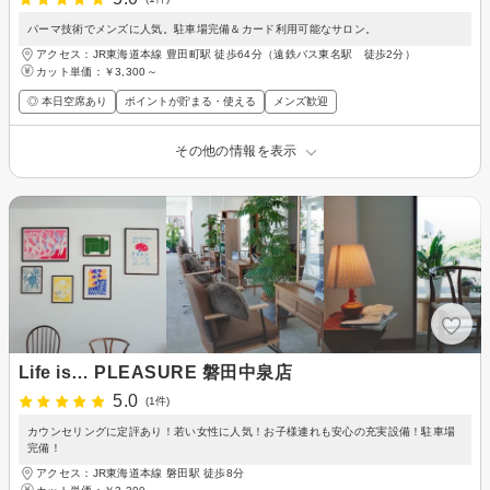
パーマ技術でメンズに人気。駐車場完備＆カード利用可能なサロン。
アクセス：JR東海道本線 豊田町駅 徒歩64分（遠鉄バス東名駅 徒歩2分）
カット単価：
￥3,300～
◎ 本日空席あり
ポイントが貯まる・使える
メンズ歓迎
その他の情報を表示
Life is… PLEASURE 磐田中泉店
5.0
(1件)
カウンセリングに定評あり！若い女性に人気！お子様連れも安心の充実設備！駐車場
完備！
アクセス：JR東海道本線 磐田駅 徒歩8分