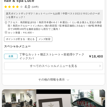
hair & spa Luce
4.0
(14件)
楽天ポイントザックザク！ホットペッパーもお得！中部ベスト10入りサロンのクーポ
ンを要チェック！
アクセス：島田駅徒歩5分！島田市本通4-6-2！本通沿い！たい焼き屋さん至近の美容
院！島田ホテルルートイン向かい側の美容院！駐車場店舗前に3台あり！他P駐車券提
示で1時間100円を施術金額から割引でご案内！
カット単価：
￥4,400～
ポイントが貯まる・使える
メンズ歓迎
スペシャルメニュー
丁寧なカット＋矯正ストレート＋前処理ケア＋ク
￥18,400
全員
イックスパ
すべてのスペシャルメニューを見る
その他の情報を表示