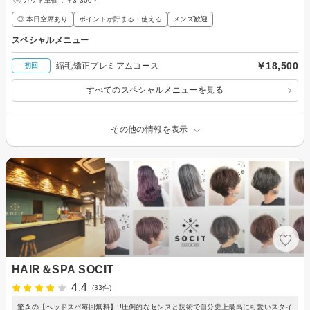
カット単価：
￥3,300～
◎ 本日空席あり
ポイントが貯まる・使える
メンズ歓迎
スペシャルメニュー
￥18,500
縮毛矯正プレミアムコース
初回
すべてのスペシャルメニューを見る
その他の情報を表示
HAIR＆SPA SOCIT
4.4
(33件)
驚きの【ヘッドスパ毎回無料】!!圧倒的なセンスと技術で自分史上最高に可愛いスタイ