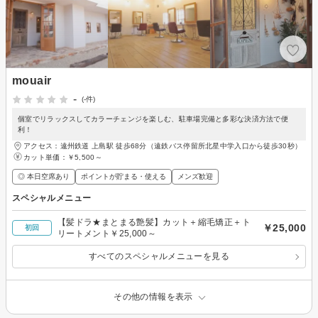
mouair
-
(-件)
個室でリラックスしてカラーチェンジを楽しむ、駐車場完備と多彩な決済方法で便
利！
アクセス：遠州鉄道 上島駅 徒歩68分（遠鉄バス停留所北星中学入口から徒歩30秒）
カット単価：
￥5,500～
◎ 本日空席あり
ポイントが貯まる・使える
メンズ歓迎
スペシャルメニュー
【髪ドラ★まとまる艶髪】カット＋縮毛矯正＋ト
￥25,000
初回
リートメント￥25,000～
すべてのスペシャルメニューを見る
その他の情報を表示