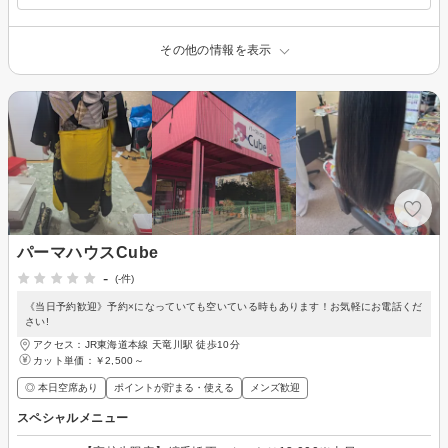
その他の情報を表示
パーマハウスCube
-
(-件)
《当日予約歓迎》予約×になっていても空いている時もあります！お気軽にお電話くだ
さい!
アクセス：JR東海道本線 天竜川駅 徒歩10分
カット単価：
￥2,500～
◎ 本日空席あり
ポイントが貯まる・使える
メンズ歓迎
スペシャルメニュー