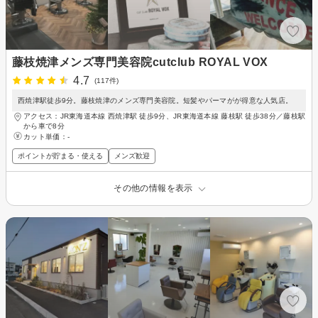
藤枝焼津メンズ専門美容院cutclub ROYAL VOX
4.7
(117件)
西焼津駅徒歩9分。藤枝焼津のメンズ専門美容院。短髪やパーマがが得意な人気店。
アクセス：JR東海道本線 西焼津駅 徒歩9分、JR東海道本線 藤枝駅 徒歩38分／藤枝駅
から車で8分
カット単価：
-
ポイントが貯まる・使える
メンズ歓迎
その他の情報を表示