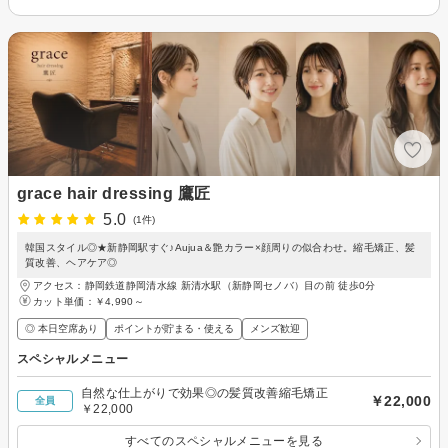
grace hair dressing 鷹匠
5.0
(1件)
韓国スタイル◎★新静岡駅すぐ♪Aujua＆艶カラー×顔周りの似合わせ。縮毛矯正、髪
質改善、ヘアケア◎
アクセス：静岡鉄道静岡清水線 新清水駅（新静岡セノバ）目の前 徒歩0分
カット単価：
￥4,990～
◎ 本日空席あり
ポイントが貯まる・使える
メンズ歓迎
スペシャルメニュー
自然な仕上がりで効果◎の髪質改善縮毛矯正
￥22,000
全員
￥22,000
すべてのスペシャルメニューを見る