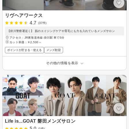
リヴヘアワークス
4.7
(37件)
【掛川警察署近く】 肌のエイジングケアや育毛にも力を入れているメンズサロン
アクセス：JR東海道本線 掛川駅 車で5分
カット単価：
￥2,530～
ポイントが貯まる・使える
メンズ歓迎
その他の情報を表示
Life is...GOAT 磐田メンズサロン
5.0
(1件)