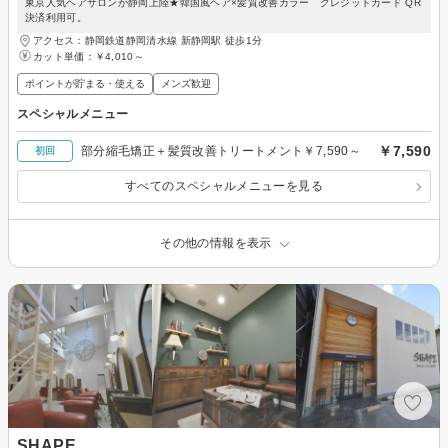
東京人気ヘアサロンが静岡上陸★韓国風ヘア×髪質改善カラー クレジットカード QR
決済利用可。
アクセス：静岡鉄道静岡清水線 新静岡駅 徒歩1分
カット単価：
￥4,010～
ポイントが貯まる・使える
メンズ歓迎
スペシャルメニュー
￥7,590
部分縮毛矯正＋髪質改善トリートメント￥7,590～
初回
すべてのスペシャルメニューを見る
その他の情報を表示
SHAPE