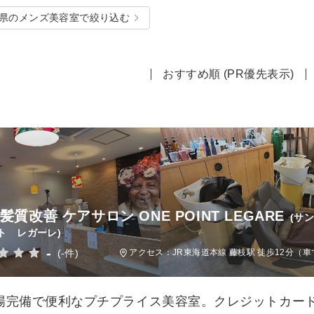
県のメンズ美容室で絞り込む
おすすめ順 (PR優先表示)
髪質改善 ケアサロン ONE POINT LEGARE
(サ
ト レガーレ)
-
(-件)
アクセス：JR東海道本線 藤枝駅 徒歩12分（車
場完備で便利なプチプライス美容室。クレジットカー