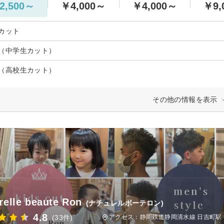
2,500～
￥4,000～
￥4,000～
￥9,
カット
（中学生カット）
（高校生カット）
その他の情報を表示
relle beaute Ron
(ナチュレルボーテロン)
4.8
(33件)
アクセス：静岡鉄道静岡清水線 日吉町駅 