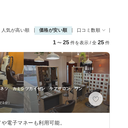
人気が高い順
価格が安い順
口コミ数順
1
25
25
〜
件を表示 / 全
件
ンネツ カミシツカイゼン ケアサロン ワン
で3分）
ドや電子マネーも利用可能。