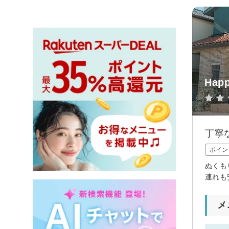
Happ
丁寧
ポイン
ぬくも
連れも
メ