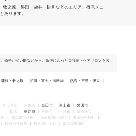
枝・牧之原、磐田・袋井・掛川などのエリア、得意メニ
もあります。
順、価格が安い順などから、条件に合った美容院・ヘアサロンをお
・藤枝・牧之原
沼津・富士・御殿場
熱海・三島・伊豆
富士宮市
伊東市
島田市
富士市
磐田市
下田市
裾野市
湖西市
伊豆市
御前崎市
豆町
賀茂郡河津町
賀茂郡南伊豆町
賀茂郡松崎町
駿東郡長泉町
駿東郡小山町
榛原郡吉田町