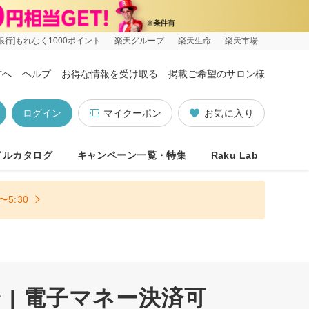
銀行]もれなく1000ポイント
楽天グループ
楽天生命
楽天市場
方へ
ヘルプ
お得な情報を受け取る
掲載ご希望のサロン様
ログイン
マイクーポン
お気に入り
イルカタログ
キャンペーン一覧・特集
Raku Lab
5:30
| 電子マネー決済可