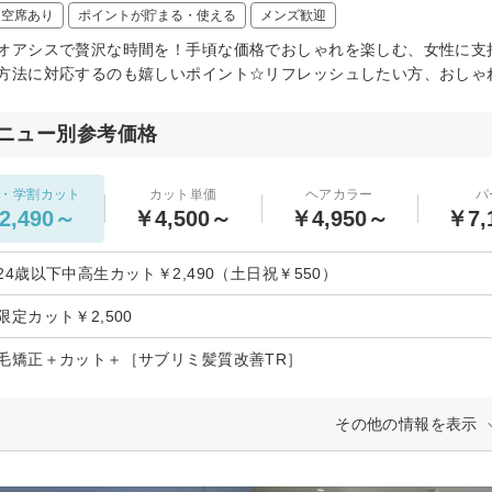
日空席あり
ポイントが貯まる・使える
メンズ歓迎
オアシスで贅沢な時間を！手頃な価格でおしゃれを楽しむ、女性に支
方法に対応するのも嬉しいポイント☆リフレッシュしたい方、おしゃ
ニュー別参考価格
・学割カット
カット単価
ヘアカラー
パ
2,490～
￥4,500～
￥4,950～
￥7,
24歳以下中高生カット￥2,490（土日祝￥550）
限定カット￥2,500
毛矯正＋カット＋［サブリミ髪質改善TR］
その他の情報を表示