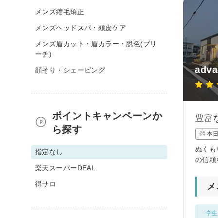
メンズ縮毛矯正
メンズヘッドスパ・頭皮ケア
メンズ眉カット・眉カラー・脱色(ブリ
ーチ)
adva
顔そり・シェービング
ポイントキャンペーンか
豊富
ら探す
◎ 本
ぬくも
指定なし
の信頼
楽天スーパーDEAL
得サロ
メ
学生