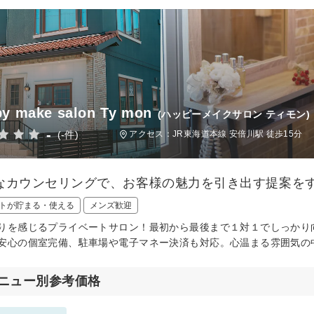
y make salon Ty mon
(ハッピーメイクサロン ティモン)
-
(-件)
アクセス：JR東海道本線 安倍川駅 徒歩15分
なカウンセリングで、お客様の魅力を引き出す提案を
トが貯まる・使える
メンズ歓迎
りを感じるプライベートサロン！最初から最後まで１対１でしっかり
安心の個室完備、駐車場や電子マネー決済も対応。心温まる雰囲気の
ニュー別参考価格