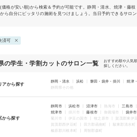
(価格が安い順)から検索＆予約が可能です。静岡・清水、焼津・藤
件から自分にピッタリの施術を見つけましょう。当日予約できるサロン
決済可
おすすめ順や人気
県の学生・学割カットのサロン一覧
探しください。
静岡・清水
浜松
磐田・袋井・掛川
焼津
リアから探す
静岡県その他
静岡市
浜松市
沼津市
熱海市
三島市
焼津市
掛川市
藤枝市
御殿場市
袋井市
区から探す
菊川市
伊豆の国市
牧之原市
賀茂郡東伊
賀茂郡西伊豆町
田方郡函南町
駿東郡清水町
榛原郡川根本町
周智郡森町