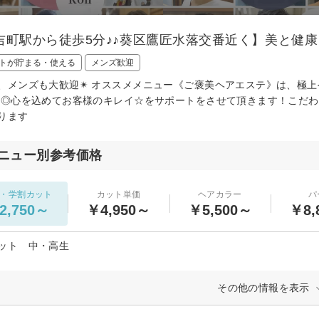
吉町駅から徒歩5分♪♪葵区鷹匠水落交番近く】美と健
トが貯まる・使える
メンズ歓迎
、メンズも大歓迎✴︎ オススメメニュー《ご褒美ヘアエステ》は、極上
 ◎心を込めてお客様のキレイ☆をサポートをさせて頂きます！こだ
ります
ニュー別参考価格
・学割カット
カット単価
ヘアカラー
パ
2,750～
￥4,950～
￥5,500～
￥8,
ット 中・高生
その他の情報を表示