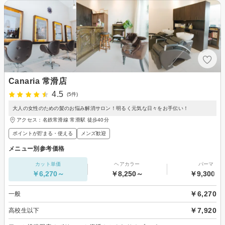
Canaria 常滑店
4.5
(5件)
大人の女性のための髪のお悩み解消サロン！明るく元気な日々をお手伝い！
アクセス：名鉄常滑線 常滑駅 徒歩40分
ポイントが貯まる・使える
メンズ歓迎
メニュー別参考価格
カット単価
ヘアカラー
パーマ
￥6,270～
￥8,250～
￥9,300～
￥6,270
一般
￥7,920
高校生以下