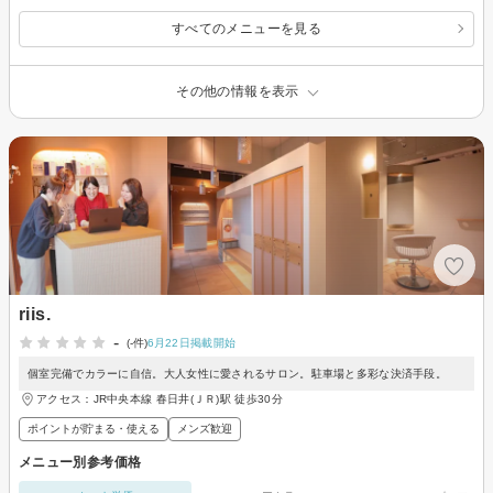
すべてのメニューを見る
その他の情報を表示
riis.
-
(-件)
6月22日掲載開始
個室完備でカラーに自信。大人女性に愛されるサロン。駐車場と多彩な決済手段。
アクセス：JR中央本線 春日井(ＪＲ)駅 徒歩30分
ポイントが貯まる・使える
メンズ歓迎
メニュー別参考価格