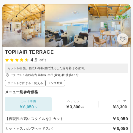
TOPHAIR TERRACE
4.9
(9件)
カットが自慢。幅広い年齢層に対応した落ち着ける空間。
アクセス：名鉄名古屋本線 牛田(愛知)駅 徒歩15分
ポイントが貯まる・使える
メンズ歓迎
メニュー別参考価格
カット単価
ヘアカラー
パーマ
￥6,050～
￥3,300～
￥3,300～
￥6,050
【再現性の高いスタイルを】カット
￥6,050
カット＋スカルプヘッドスパ