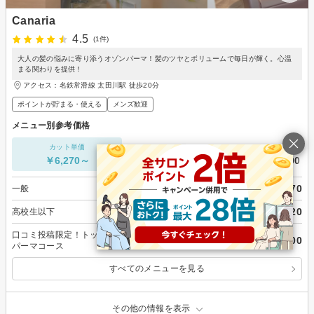
Canaria
4.5
(1件)
大人の髪の悩みに寄り添うオゾンパーマ！髪のツヤとボリュームで毎日が輝く。心温
まる関わりを提供！
アクセス：名鉄常滑線 太田川駅 徒歩20分
ポイントが貯まる・使える
メンズ歓迎
メニュー別参考価格
カット単価
ヘアカラー
パーマ
￥6,270～
￥8,250～
￥9,300～
￥6,270
一般
￥7,920
高校生以下
口コミ投稿限定！トップのボリューム復活！ふんわりオゾン
￥9,300
パーマコース
すべてのメニューを見る
その他の情報を表示