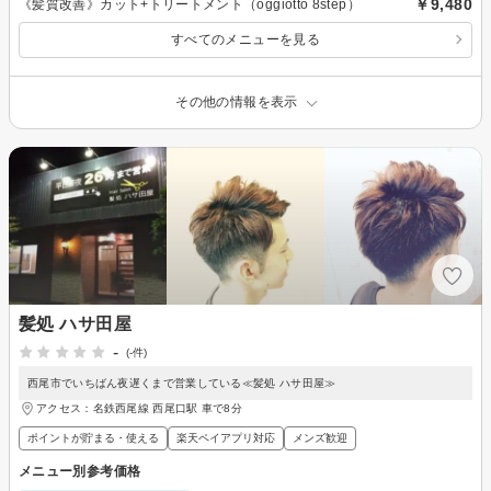
￥9,480
《髪質改善》カット+トリートメント（oggiotto 8step）
すべてのメニューを見る
その他の情報を表示
髪処 ハサ田屋
-
(-件)
西尾市でいちばん夜遅くまで営業している≪髪処 ハサ田屋≫
アクセス：名鉄西尾線 西尾口駅 車で8分
ポイントが貯まる・使える
楽天ペイアプリ対応
メンズ歓迎
メニュー別参考価格