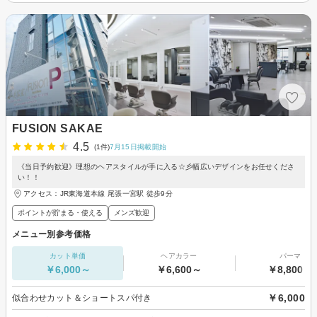
FUSION SAKAE
4.5
(1件)
7月15日掲載開始
《当日予約歓迎》理想のヘアスタイルが手に入る☆彡幅広いデザインをお任せくださ
い！！
アクセス：JR東海道本線 尾張一宮駅 徒歩9分
ポイントが貯まる・使える
メンズ歓迎
メニュー別参考価格
カット単価
ヘアカラー
パーマ
￥6,000～
￥6,600～
￥8,800～
￥6,000
似合わせカット＆ショートスパ付き