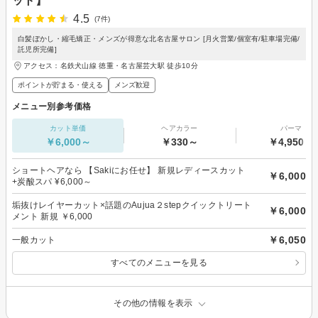
ット】
4.5
(7件)
白髪ぼかし・縮毛矯正・メンズが得意な北名古屋サロン [月火営業/個室有/駐車場完備/
託児所完備]
アクセス：名鉄犬山線 徳重・名古屋芸大駅 徒歩10分
ポイントが貯まる・使える
メンズ歓迎
メニュー別参考価格
カット単価
ヘアカラー
パーマ
￥6,000～
￥330～
￥4,950～
ショートヘアなら 【Sakiにお任せ】 新規レディースカット
￥6,000
+炭酸スパ ¥6,000～
垢抜けレイヤーカット×話題のAujua２stepクイックトリート
￥6,000
メント 新規 ￥6,000
￥6,050
一般カット
すべてのメニューを見る
その他の情報を表示