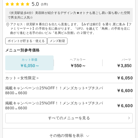
5.0
(1件)
《伏見駅徒歩4分》美容師が紹介するデザイン力★オトナも過ごし易い落ち着いた空間
で男女共に人気☆
アクセス：伏見駅８番出口を出たら直進します。【みずほ銀行】を通り,更に進み【フ
ァミリーマート】の手前を右に曲がります。「UFJ」を越えて「鳥椀」の手前を左に
曲がり進むと右手の白いビル『名興ビル別館』の２階です。
ポイントが貯まる・使える
メンズ歓迎
メニュー別参考価格
カット単価
ヘアカラー
パーマ
￥6,050～
￥550～
￥3,850～
￥6,050
カット＜女性限定＞
掲載キャンペーン☆25%OFF！！メンズカット+プチスパ
￥6,600
8800→6600
掲載キャンペーン☆25%OFF！！メンズカット+プチスパ
￥6,600
8800→6600
すべてのメニューを見る
その他の情報を表示