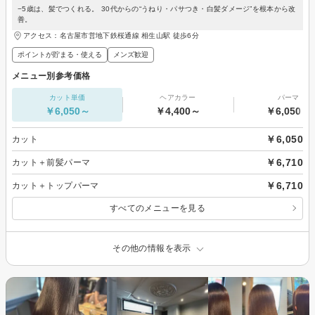
−5歳は、髪でつくれる。 30代からの“うねり・パサつき・白髪ダメージ”を根本から改
善。
アクセス：名古屋市営地下鉄桜通線 相生山駅 徒歩6分
ポイントが貯まる・使える
メンズ歓迎
メニュー別参考価格
カット単価
ヘアカラー
パーマ
￥6,050～
￥4,400～
￥6,050～
￥6,050
カット
￥6,710
カット＋前髪パーマ
￥6,710
カット＋トップパーマ
すべてのメニューを見る
その他の情報を表示