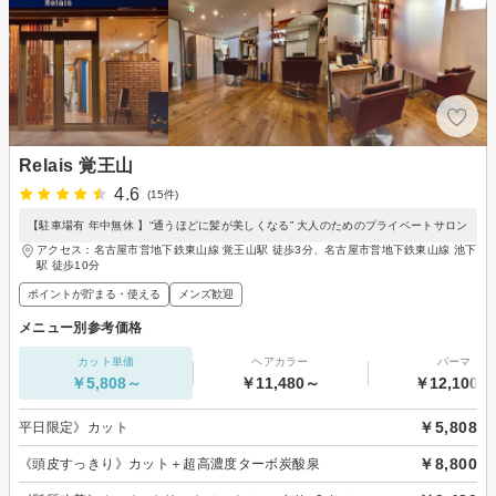
Relais 覚王山
4.6
(15件)
【駐車場有 年中無休 】“通うほどに髪が美しくなる” 大人のためのプライベートサロン
アクセス：名古屋市営地下鉄東山線 覚王山駅 徒歩3分、名古屋市営地下鉄東山線 池下
駅 徒歩10分
ポイントが貯まる・使える
メンズ歓迎
メニュー別参考価格
カット単価
ヘアカラー
パーマ
￥5,808～
￥11,480～
￥12,100～
￥5,808
平日限定》カット
￥8,800
《頭皮すっきり》カット＋超高濃度ターボ炭酸泉