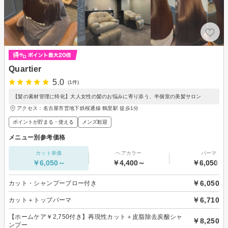
Quartier
5.0
(1件)
【髪の素材管理に特化】大人女性の髪のお悩みに寄り添う、半個室の美髪サロン
アクセス：名古屋市営地下鉄桜通線 鶴里駅 徒歩1分
ポイントが貯まる・使える
メンズ歓迎
メニュー別参考価格
カット単価
ヘアカラー
パーマ
￥6,050～
￥4,400～
￥6,050～
￥6,050
カット・シャンプーブロー付き
￥6,710
カット＋トップパーマ
【ホームケア￥2,750付き】再現性カット＋皮脂除去炭酸シャ
￥8,250
ンプー