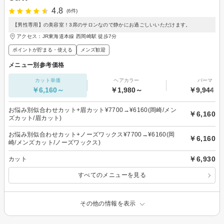
4.8
(6件)
【男性専用】の美容室！3席のサロンなので静かにお過ごしいいただけます。
アクセス：JR東海道本線 西岡崎駅 徒歩7分
ポイントが貯まる・使える
メンズ歓迎
メニュー別参考価格
カット単価
ヘアカラー
パーマ
￥6,160～
￥1,980～
￥9,944～
お悩み別似合わせカット+眉カット¥7700→¥6160(岡崎/メン
￥6,160
ズカット/眉カット)
お悩み別似合わせカット+ノーズワックス¥7700→¥6160(岡
￥6,160
崎/メンズカット/ノーズワックス)
￥6,930
カット
すべてのメニューを見る
その他の情報を表示