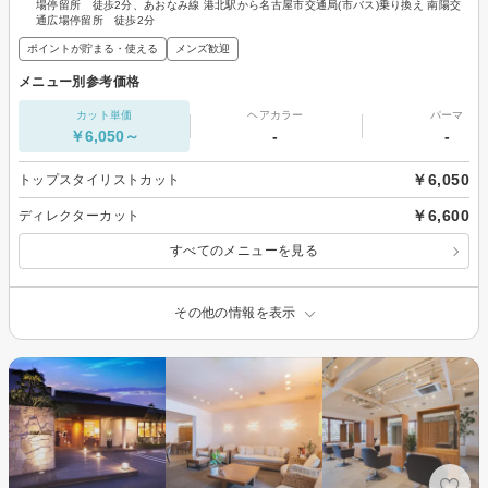
場停留所 徒歩2分、あおなみ線 港北駅から名古屋市交通局(市バス)乗り換え 南陽交
通広場停留所 徒歩2分
ポイントが貯まる・使える
メンズ歓迎
メニュー別参考価格
カット単価
ヘアカラー
パーマ
￥6,050～
-
-
￥6,050
トップスタイリストカット
￥6,600
ディレクターカット
すべてのメニューを見る
その他の情報を表示