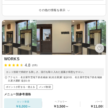
その他の情報を表示
WORKS
4.8
(2件)
カット技術で持続する美しさ。流行を取り入れた提案が得意なサロン。
アクセス：名古屋市営地下鉄名城線 栄(名古屋)駅 徒歩3分、名古屋市営地下鉄名城線
久屋大通駅 徒歩1分
ポイントが貯まる・使える
メンズ歓迎
メニュー別参考価格
カット単価
ヘアカラー
パーマ
￥6,000～
￥3,500～
￥11,000～