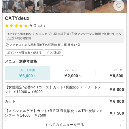
CATYdeux
5.0
(1件)
”いつでも気兼ねなく”がコンセプト/駐車場完備+完全マンツーマン施術で何時でもあな
ただけの貸切空間
アクセス：名古屋市営地下鉄桜通線 桜山駅 徒歩17分
ポイントが貯まる・使える
メンズ歓迎
メニュー別参考価格
カット単価
ヘアカラー
パーマ
￥6,000～
￥2,000～
￥9,500～
【女性限定/定番No.1コース】カット+抗酸化ケアトリートメ
￥6,000
ント ￥11000→￥6000
￥6,000
カット
【スペシャルケア】カット+B-FOUR抗酸化フルTR+炭酸シャ
￥7,500
ンプー ￥14000→￥7500
すべてのメニューを見る