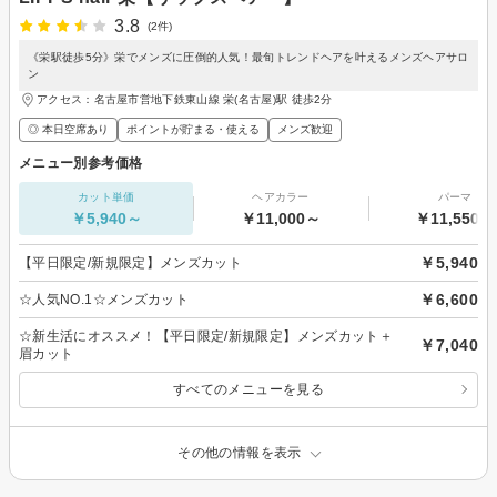
3.8
(2件)
《栄駅徒歩5分》栄でメンズに圧倒的人気！最旬トレンドヘアを叶えるメンズヘアサロ
ン
アクセス：名古屋市営地下鉄東山線 栄(名古屋)駅 徒歩2分
◎ 本日空席あり
ポイントが貯まる・使える
メンズ歓迎
メニュー別参考価格
カット単価
ヘアカラー
パーマ
￥5,940～
￥11,000～
￥11,550～
￥5,940
【平日限定/新規限定】メンズカット
￥6,600
☆人気NO.1☆メンズカット
☆新生活にオススメ！【平日限定/新規限定】メンズカット＋
￥7,040
眉カット
すべてのメニューを見る
その他の情報を表示