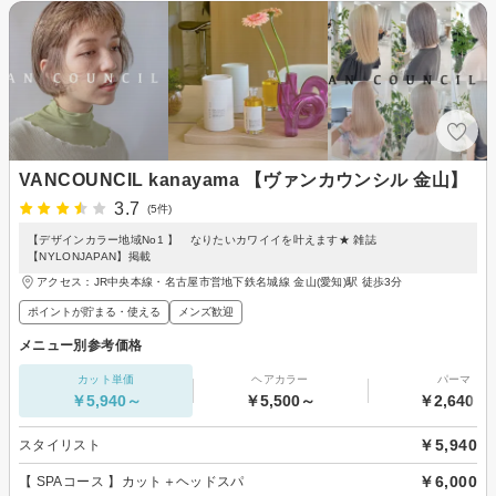
VANCOUNCIL kanayama 【ヴァンカウンシル 金山】
3.7
(5件)
【デザインカラー地域No1 】 なりたいカワイイを叶えます★ 雑誌
【NYLONJAPAN】掲載
アクセス：JR中央本線・名古屋市営地下鉄名城線 金山(愛知)駅 徒歩3分
ポイントが貯まる・使える
メンズ歓迎
メニュー別参考価格
カット単価
ヘアカラー
パーマ
￥5,940～
￥5,500～
￥2,640～
￥5,940
スタイリスト
￥6,000
【 SPAコース 】カット＋ヘッドスパ