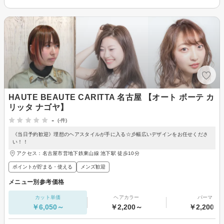
HAUTE BEAUTE CARITTA 名古屋 【オート ボーテ カ
リッタ ナゴヤ】
-
(-件)
《当日予約歓迎》理想のヘアスタイルが手に入る☆彡幅広いデザインをお任せくださ
い！！
アクセス：名古屋市営地下鉄東山線 池下駅 徒歩10分
ポイントが貯まる・使える
メンズ歓迎
メニュー別参考価格
カット単価
ヘアカラー
パーマ
￥6,050～
￥2,200～
￥2,200～