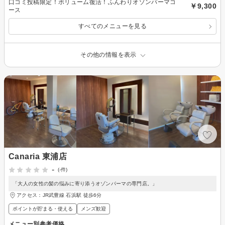
口コミ投稿限定！ボリューム復活！ふんわりオゾンパーマコ
￥9,300
ース
すべてのメニューを見る
その他の情報を表示
Canaria 東浦店
-
(-件)
「大人の女性の髪の悩みに寄り添うオゾンパーマの専門店。」
アクセス：JR武豊線 石浜駅 徒歩6分
ポイントが貯まる・使える
メンズ歓迎
メニュー別参考価格