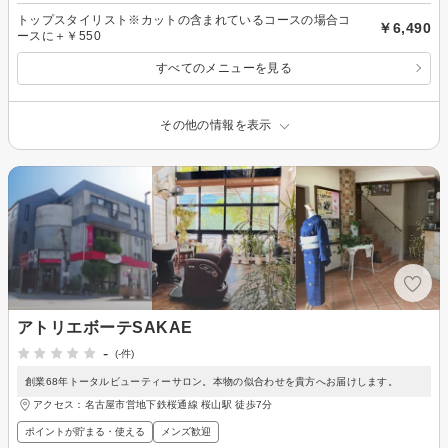
トップスタイリスト※カットの含まれているコースの場合コ
￥6,490
ースに＋￥550
すべてのメニューを見る
その他の情報を表示
アトリエボーテSAKAE
-
(-件)
創業68年トータルビューティーサロン。本物の似合わせを貴方へお届けします。
アクセス：名古屋市営地下鉄桜通線 桜山駅 徒歩7分
ポイントが貯まる・使える
メンズ歓迎