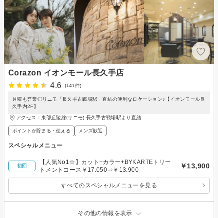
Corazon イオンモール長久手店
4.6
(141件)
月曜も営業◎リニモ「長久手古戦場駅」直結の便利なロケーション♪【イオンモール長
久手内2F】
アクセス：東部丘陵線(リニモ) 長久手古戦場駅より直結
ポイントが貯まる・使える
メンズ歓迎
スペシャルメニュー
【人気No1☆】カット+カラー+BYKARTEトリー
￥13,900
初回
トメントコース￥17.050⇒￥13.900
すべてのスペシャルメニューを見る
その他の情報を表示