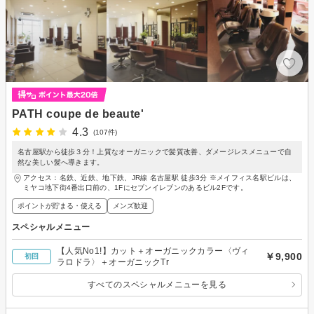
PATH coupe de beaute'
4.3
(107件)
名古屋駅から徒歩３分！上質なオーガニックで髪質改善、ダメージレスメニューで自
然な美しい髪へ導きます。
アクセス：名鉄、近鉄、地下鉄、JR線 名古屋駅 徒歩3分 ※メイフィス名駅ビルは、
ミヤコ地下街4番出口前の、1Fにセブンイレブンのあるビル2Fです。
ポイントが貯まる・使える
メンズ歓迎
スペシャルメニュー
【人気No1!】カット＋オーガニックカラー〈ヴィ
￥9,900
初回
ラロドラ〉＋オーガニックTr
すべてのスペシャルメニューを見る