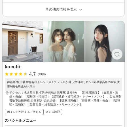
その他の情報を表示
kocchi.
4.7
(19件)
御器所/桜山駐車場有◎トレンド&ナチュラルが叶う注目のサロン♪業界最高峰の髪質改
善&縮毛矯正が人気☆
アクセス：名古屋市営地下鉄鶴舞線 荒畑駅 徒歩7分 【駐車場完備】［御器所・荒
畑・桜山］［昭和区・瑞穂区］【髪質改善・縮毛矯正・トリートメント】 、名古屋市
営地下鉄鶴舞線 御器所駅 徒歩10分 【駐車場完備】［御器所・荒畑・桜山］［昭和
区・瑞穂区］【髪質改善・縮毛矯正・トリートメント】
ポイントが貯まる・使える
メンズ歓迎
スペシャルメニュー