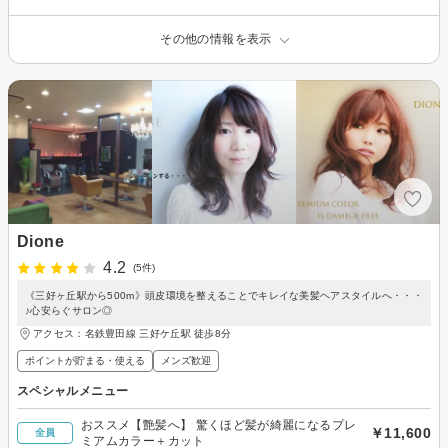
その他の情報を表示
Dione
4.2
(5件)
《三好ヶ丘駅から500m》頭皮環境を整えることでキレイな美髪ヘアスタイルへ・・・
♪心安らぐサロン◎
アクセス：名鉄豊田線 三好ケ丘駅 徒歩8分
ポイントが貯まる・使える
メンズ歓迎
スペシャルメニュー
おススメ【艶髪へ】 驚くほど髪が綺麗になるプレ
￥11,600
全員
ミアムカラー＋カット