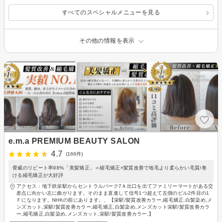
すべてのスペシャルメニューを見る
その他の情報を表示
e.m.a PREMIUM BEAUTY SALON
4.7
(166件)
脅威のリピート率98%「美髪矯正」＝縮毛矯正×髪質改善で地毛より柔らかい毛質/巻
ける縮毛矯正が大好評
アクセス：地下鉄栄駅からセントラルパーク7Ａ出口を出てファミリーマートがある交
差点に向かい左に曲がります。そのまま直進して信号1つ超えて左側のビル2件目の1
Ｆになります。NHKの前にあります。、【栄駅/髪質改善カラー,縮毛矯正,白髪染め,メ
ンズカット,栄駅/髪質改善カラー,縮毛矯正,白髪染め,メンズカット栄駅/髪質改善カラ
ー,縮毛矯正,白髪染め,メンズカット,栄駅/髪質改善カラー,】