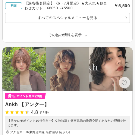
【深谷指名限定】《6・7月限定》★大人気★似合
￥5,500
初回
わせカット ¥6050→¥5500
すべてのスペシャルメニューを見る
その他の情報を表示
Ankh 【アンクー】
4.8
(11件)
【得サロ/Rポイント10倍付与中】立地抜群！個室完備の快適空間であなたの理想を叶
えます。
アクセス：JR東海道本線 名古屋駅 徒歩1分