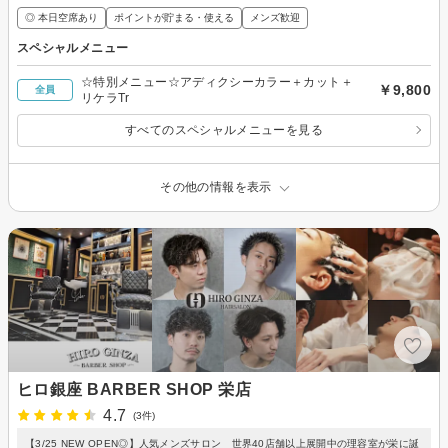
◎ 本日空席あり
ポイントが貯まる・使える
メンズ歓迎
スペシャルメニュー
☆特別メニュー☆アディクシーカラー＋カット＋
￥9,800
全員
リケラTr
すべてのスペシャルメニューを見る
その他の情報を表示
ヒロ銀座 BARBER SHOP 栄店
4.7
(3件)
【3/25 NEW OPEN◎】人気メンズサロン 世界40店舗以上展開中の理容室が栄に誕