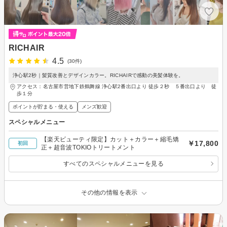
RICHAIR
4.5
(30件)
浄心駅2秒｜髪質改善とデザインカラー。RICHAIRで感動の美髪体験を。
アクセス：名古屋市営地下鉄鶴舞線 浄心駅2番出口より 徒歩２秒 ５番出口より 徒
歩１分
ポイントが貯まる・使える
メンズ歓迎
スペシャルメニュー
【楽天ビューティ限定】カット＋カラー＋縮毛矯
￥17,800
初回
正＋超音波TOKIOトリートメント
すべてのスペシャルメニューを見る
その他の情報を表示