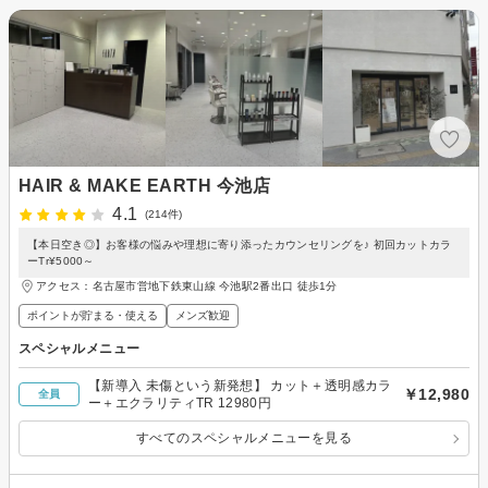
HAIR & MAKE EARTH 今池店
4.1
(214件)
【本日空き◎】お客様の悩みや理想に寄り添ったカウンセリングを♪ 初回カットカラ
ーTr¥5000～
アクセス：名古屋市営地下鉄東山線 今池駅2番出口 徒歩1分
ポイントが貯まる・使える
メンズ歓迎
スペシャルメニュー
【新導入 未傷という新発想】 カット＋透明感カラ
￥12,980
全員
ー＋エクラリティTR 12980円
すべてのスペシャルメニューを見る