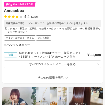
Amusebox
4.4
(228件)
施術前後の丁寧なカウンセリングで、お客様の理想のスタイルを叶えます☆
アクセス：桜通線・近鉄線・名鉄線・東山線・JR 名古屋駅 徒歩10分、桜通線 国際セ
ンター駅 徒歩3分
ポイントが貯まる・使える
メンズ歓迎
スペシャルメニュー
似合わせカット＋艶感UPカラー＋髪質セレクト
￥11,000
初回
4STEPトリートメントSPA ホームケア付き
すべてのスペシャルメニューを見る
その他の情報を表示