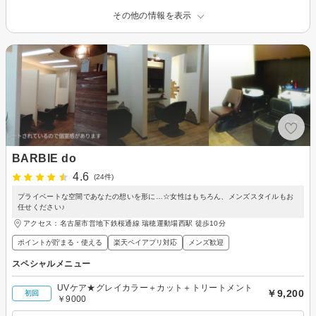
その他の情報を表示
BARBIE do
4.6
(24件)
プライベートな空間であなたの想いを形に…☆女性はもちろん、メンズスタイルもお
任せください♪
アクセス：名古屋市営地下鉄桜通線 瑞穂運動場西駅 徒歩10分
ポイントが貯まる・使える
楽天ペイアプリ対応
メンズ歓迎
スペシャルメニュー
UVケア★グレイカラー＋カット＋トリートメント
￥9,200
初回
￥9000