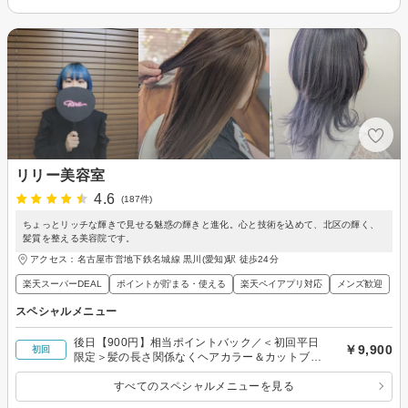
リリー美容室
4.6
(187件)
ちょっとリッチな輝きで見せる魅惑の輝きと進化。心と技術を込めて、北区の輝く、
髪質を整える美容院です。
アクセス：名古屋市営地下鉄名城線 黒川(愛知)駅 徒歩24分
楽天スーパーDEAL
ポイントが貯まる・使える
楽天ペイアプリ対応
メンズ歓迎
スペシャルメニュー
後日【900円】相当ポイントバック／＜初回平日
￥9,900
初回
限定＞髪の長さ関係なくヘアカラー＆カットブロ
ー、艶髪トリートメント付き9,900円
すべてのスペシャルメニューを見る