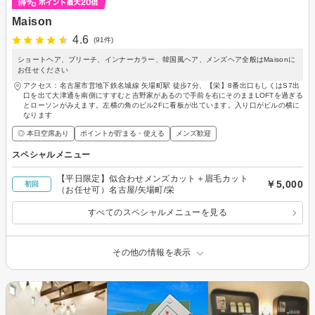
Maison
4.6
(91件)
ショートヘア、ブリーチ、インナーカラー、韓国風ヘア、メンズヘア全般はMaisonに
お任せください
アクセス：名古屋市営地下鉄名城線 矢場町駅 徒歩7分、【栄】8番出口もしくはS7出
口を出て大津通を南側にすすむと吉野家があるので手前を右にそのままLOFTを過ぎる
とローソンがみえます。左横の角のビル2Fに看板が出ています。入り口がビルの横に
なります
◎ 本日空席あり
ポイントが貯まる・使える
メンズ歓迎
スペシャルメニュー
【平日限定】似合わせメンズカット＋眉毛カット
￥5,000
初回
（お任せ可）名古屋/矢場町/栄
すべてのスペシャルメニューを見る
その他の情報を表示