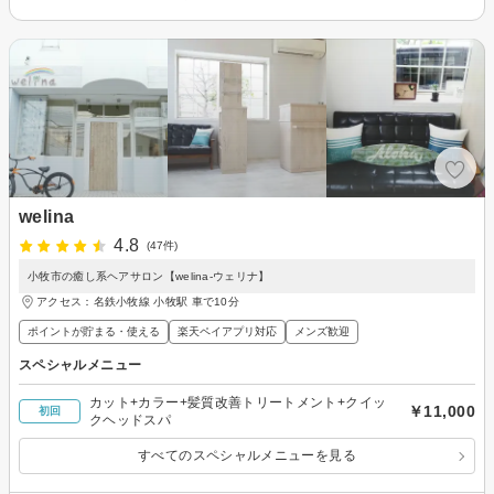
welina
4.8
(47件)
小牧市の癒し系ヘアサロン【welina-ウェリナ】
アクセス：名鉄小牧線 小牧駅 車で10分
ポイントが貯まる・使える
楽天ペイアプリ対応
メンズ歓迎
スペシャルメニュー
カット+カラー+髪質改善トリートメント+クイッ
￥11,000
初回
クヘッドスパ
すべてのスペシャルメニューを見る