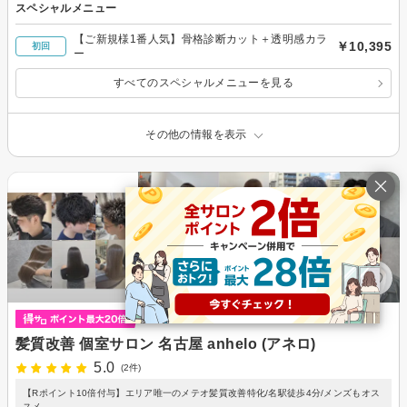
スペシャルメニュー
【ご新規様1番人気】骨格診断カット＋透明感カラ
￥10,395
初回
ー
すべてのスペシャルメニューを見る
その他の情報を表示
髪質改善 個室サロン 名古屋 anhelo (アネロ)
5.0
(2件)
【Rポイント10倍付与】エリア唯一のメテオ髪質改善特化/名駅徒歩4分/メンズもオス
スメ