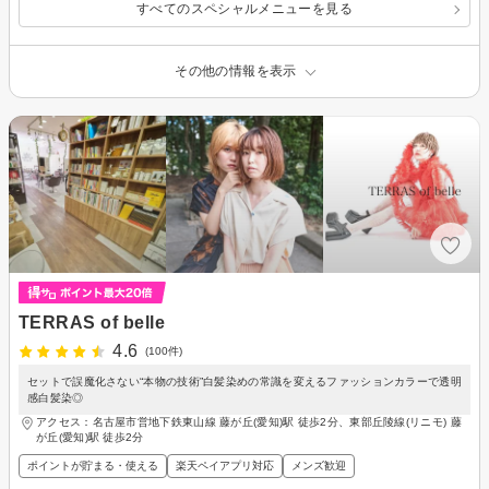
すべてのスペシャルメニューを見る
その他の情報を表示
TERRAS of belle
4.6
(100件)
セットで誤魔化さない“本物の技術”白髪染めの常識を変えるファッションカラーで透明
感白髪染◎
アクセス：名古屋市営地下鉄東山線 藤が丘(愛知)駅 徒歩2分、東部丘陵線(リニモ) 藤
が丘(愛知)駅 徒歩2分
ポイントが貯まる・使える
楽天ペイアプリ対応
メンズ歓迎