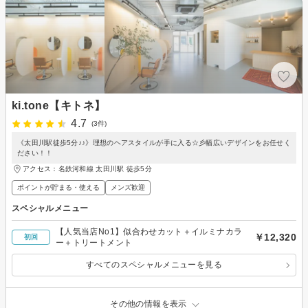
ki.tone【キトネ】
4.7
(3件)
《太田川駅徒歩5分♪♪》理想のヘアスタイルが手に入る☆彡幅広いデザインをお任せく
ださい！！
アクセス：名鉄河和線 太田川駅 徒歩5分
ポイントが貯まる・使える
メンズ歓迎
スペシャルメニュー
【人気当店No1】似合わせカット＋イルミナカラ
￥12,320
初回
ー＋トリートメント
すべてのスペシャルメニューを見る
その他の情報を表示