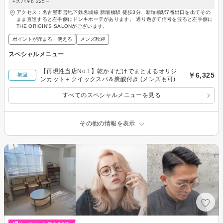
+スパ￥6,325∼
アクセス：名古屋市営地下鉄名城線 新瑞橋駅 徒歩3分、新瑞橋駅7番出口を出てその
まま直進すると左手側にドンキホーテがあります。 通り過ぎて信号を渡ると左手側に
THE ORIGIN'S SALONがございます。
ポイントが貯まる・使える
メンズ歓迎
スペシャルメニュー
【再現性当店No.1】乾かすだけでまとまるオリジ
￥6,325
初回
ンカット＋クイックスパ＆炭酸付き (メンズも可)
すべてのスペシャルメニューを見る
その他の情報を表示