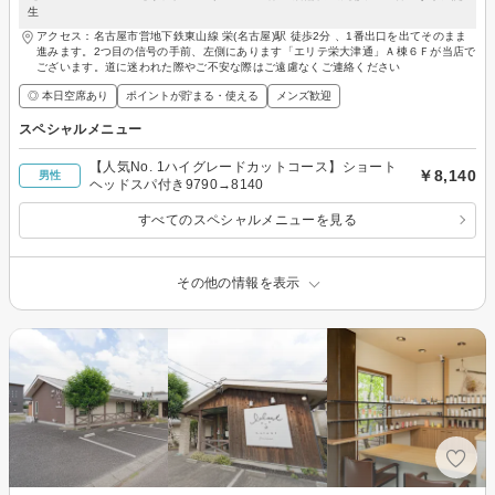
生
アクセス：名古屋市営地下鉄東山線 栄(名古屋)駅 徒歩2分 、1番出口を出てそのまま
進みます。2つ目の信号の手前、左側にあります「エリテ栄大津通」Ａ棟６Ｆが当店で
ございます。道に迷われた際やご不安な際はご遠慮なくご連絡ください
◎ 本日空席あり
ポイントが貯まる・使える
メンズ歓迎
スペシャルメニュー
【人気No. 1ハイグレードカットコース】ショート
￥8,140
男性
ヘッドスパ付き9790→8140
すべてのスペシャルメニューを見る
その他の情報を表示