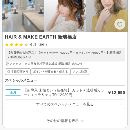
HAIR & MAKE EARTH 新瑞橋店
4.1
(29件)
【当日予約大歓迎◎】【カットカラーTR3900円～カットパーマ5500円～】新瑞橋駅
７番出口徒歩１分
アクセス：名古屋市営地下鉄名城線 新瑞橋駅 徒歩1分
◎ 本日空席あり
ポイントが貯まる・使える
メンズ歓迎
スペシャルメニュー
【新導入 未傷という新発想】 カット＋透明感カラ
￥12,990
全員
ー＋エクラリティTR 12980円
すべてのスペシャルメニューを見る
その他の情報を表示