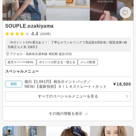
SOUPLE.ozakiyama
4.4
(102件)
〈Rポイント10%還元あり！〉丁寧なカウンセリングで高品質&高技術／髪質改善×縮
毛矯正も人気【緑区】
アクセス：名鉄名古屋本線 有松駅 徒歩15分
楽天スーパーDEAL
ポイントが貯まる・使える
メンズ歓迎
スペシャルメニュー
後日【1,681円】相当ポイントバック／
￥18,500
初回
NEW♪【最新技術】ＳＩＬＫストレート＋カット
すべてのスペシャルメニューを見る
その他の情報を表示