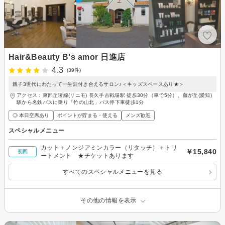
Hair&Beauty B's amor 日進店
4.3
(39件)
親子3世代にわたって一生涯付き合えるサロン♪＜キッズスペースあり★＞
アクセス：東部丘陵線(リニモ) 長久手古戦場駅 徒歩30分（車で5分）、藤が丘(愛知)
駅から名鉄バスに乗り「竹の山北」バス停下車徒歩1分
◎ 本日空席あり
ポイントが貯まる・使える
メンズ歓迎
スペシャルメニュー
カット＋ノンジアミンカラー（リタッチ）＋トリ
￥15,840
初回
ートメント ★チケットあります
すべてのスペシャルメニューを見る
その他の情報を表示