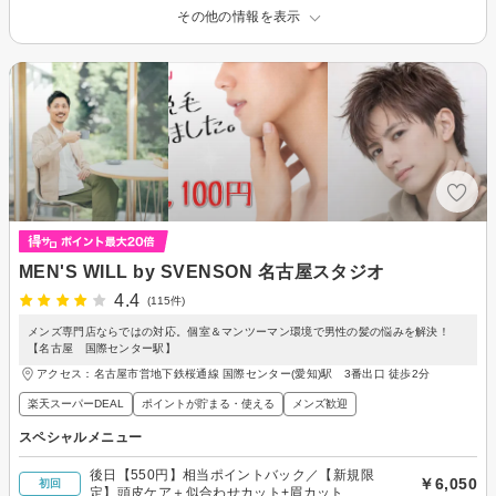
その他の情報を表示
MEN'S WILL by SVENSON 名古屋スタジオ
4.4
(115件)
メンズ専門店ならではの対応。個室＆マンツーマン環境で男性の髪の悩みを解決！
【名古屋 国際センター駅】
アクセス：名古屋市営地下鉄桜通線 国際センター(愛知)駅 3番出口 徒歩2分
楽天スーパーDEAL
ポイントが貯まる・使える
メンズ歓迎
スペシャルメニュー
後日【550円】相当ポイントバック／【新規限
￥6,050
初回
定】頭皮ケア＋似合わせカット+眉カット