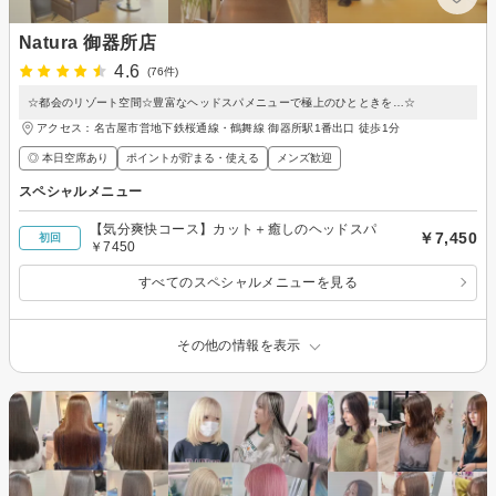
Natura 御器所店
4.6
(76件)
☆都会のリゾート空間☆豊富なヘッドスパメニューで極上のひとときを…☆
アクセス：名古屋市営地下鉄桜通線・鶴舞線 御器所駅1番出口 徒歩1分
◎ 本日空席あり
ポイントが貯まる・使える
メンズ歓迎
スペシャルメニュー
【気分爽快コース】カット＋癒しのヘッドスパ
￥7,450
初回
￥7450
すべてのスペシャルメニューを見る
その他の情報を表示