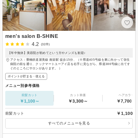
men's salon B-SHINE
4.2
(32件)
【年中無休】美容院が初めてという方やメンズも歓迎♪
アクセス：豊橋鉄道渥美線 南栄駅 徒歩15分、（※県道405号線を東に向かって弥生
病院の前を通り、クックマートユーアイ店を右手に見ながら、県道386号線に出てす
ぐのところにサロンがあります。 ）
ポイントが貯まる・使える
メニュー別参考価格
前髪カット
カット単価
ヘアカラー
￥1,100～
￥3,300～
￥7,700～
￥1,100
前髪カット
すべてのメニューを見る