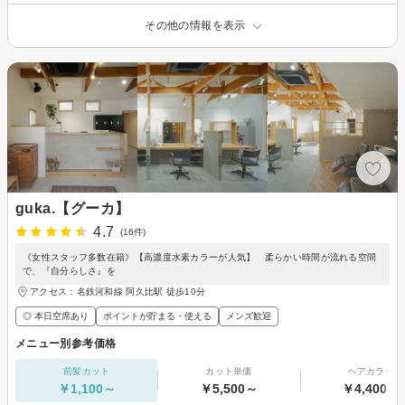
その他の情報を表示
guka.【グーカ】
4.7
(16件)
《女性スタッフ多数在籍》【高濃度水素カラーが人気】 柔らかい時間が流れる空間
で、『自分らしさ』を
アクセス：名鉄河和線 阿久比駅 徒歩10分
◎ 本日空席あり
ポイントが貯まる・使える
メンズ歓迎
メニュー別参考価格
前髪カット
カット単価
ヘアカラー
￥1,100～
￥5,500～
￥4,400～