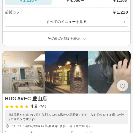
￥1,210～
￥4,500～
￥1,100～
￥1,210
前髪カット
すべてのメニューを見る
その他の情報を表示
HUG AVEC 豊山店
4.9
(7件)
《味美駅から車で10分》笑顔あふれる温かい雰囲気でおもてなし◎キレイ＆癒しが叶
うアサロンです☆彡
アクセス：名鉄小牧線 味美(名鉄)駅 徒歩30分（車で10分）