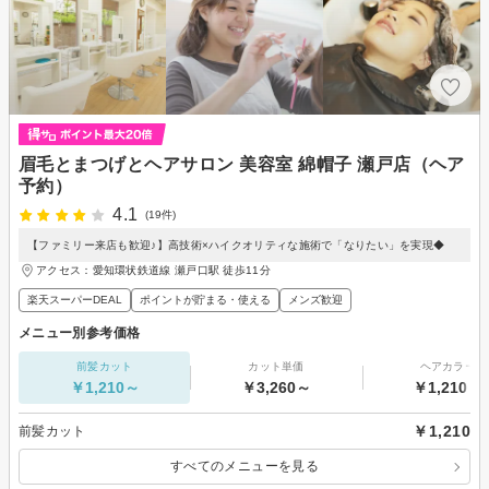
眉毛とまつげとヘアサロン 美容室 綿帽子 瀬戸店（ヘア
予約）
4.1
(19件)
【ファミリー来店も歓迎♪】高技術×ハイクオリティな施術で「なりたい」を実現◆
アクセス：愛知環状鉄道線 瀬戸口駅 徒歩11分
楽天スーパーDEAL
ポイントが貯まる・使える
メンズ歓迎
メニュー別参考価格
前髪カット
カット単価
ヘアカラー
￥1,210～
￥3,260～
￥1,210～
￥1,210
前髪カット
すべてのメニューを見る