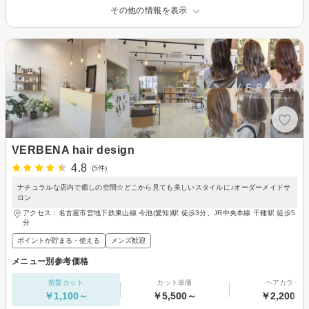
その他の情報を表示
VERBENA hair design
4.8
(5件)
ナチュラルな店内で癒しの空間☆どこから見ても美しいスタイルに♪オーダーメイドサ
ロン
アクセス：名古屋市営地下鉄東山線 今池(愛知)駅 徒歩3分、JR中央本線 千種駅 徒歩5
分
ポイントが貯まる・使える
メンズ歓迎
メニュー別参考価格
前髪カット
カット単価
ヘアカラー
￥1,100～
￥5,500～
￥2,200～