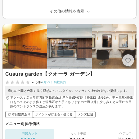
その他の情報を表示
Cuaura garden【クオーラ ガーデン】
-
(-件)
7月29日掲載開始
癒しの空間と色彩で描く理想のヘアスタイル。ワンランク上の施術をご提供します。
アクセス：名古屋市営地下鉄東山線 星ケ丘(愛知)駅４番出口 徒歩3分、星ヶ丘駅4番出
口を出てそのまま歩くと消防署が左手にありますので通り越し少し歩くと左手に木目
調のエントランスの当店があります。
◎ 本日空席あり
ポイントが貯まる・使える
メンズ歓迎
メニュー別参考価格
前髪カット
カット単価
ヘアカラー