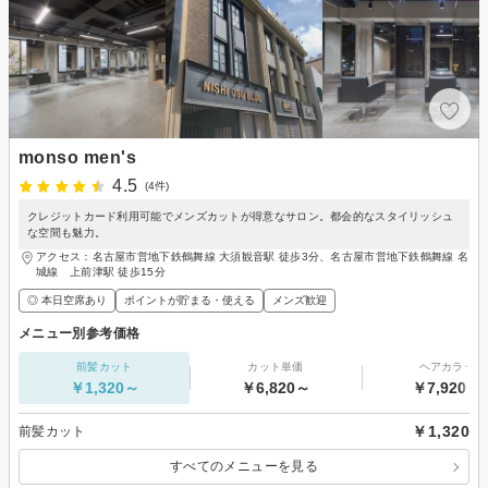
monso men's
4.5
(4件)
クレジットカード利用可能でメンズカットが得意なサロン。都会的なスタイリッシュ
な空間も魅力。
アクセス：名古屋市営地下鉄鶴舞線 大須観音駅 徒歩3分、名古屋市営地下鉄鶴舞線 名
城線 上前津駅 徒歩15分
◎ 本日空席あり
ポイントが貯まる・使える
メンズ歓迎
メニュー別参考価格
前髪カット
カット単価
ヘアカラー
￥1,320～
￥6,820～
￥7,920～
￥1,320
前髪カット
すべてのメニューを見る