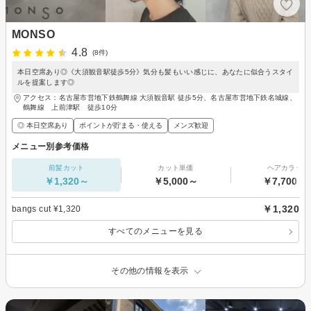
MONSO
4.8
(8件)
本日空席あり◎《大須観音駅徒歩5分》気分も髪もいい感じに、あなたに似合うスタイ
ルを提案します◎
アクセス：名古屋市営地下鉄鶴舞線 大須観音駅 徒歩5分、名古屋市営地下鉄名城線、
鶴舞線 上前津駅 徒歩10分
◎ 本日空席あり
ポイントが貯まる・使える
メンズ歓迎
メニュー別参考価格
前髪カット
カット単価
ヘアカラー
￥1,320～
￥5,000～
￥7,700～
￥1,320
bangs cut ¥1,320
すべてのメニューを見る
その他の情報を表示