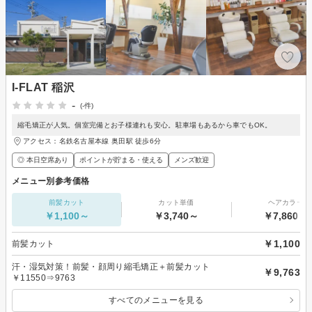
I-FLAT 稲沢
-
(-件)
縮毛矯正が人気。個室完備とお子様連れも安心。駐車場もあるから車でもOK。
アクセス：名鉄名古屋本線 奥田駅 徒歩6分
◎ 本日空席あり
ポイントが貯まる・使える
メンズ歓迎
メニュー別参考価格
前髪カット
カット単価
ヘアカラー
￥1,100～
￥3,740～
￥7,860～
￥1,100
前髪カット
汗・湿気対策！前髪・顔周り縮毛矯正＋前髪カット
￥9,763
￥11550⇒9763
すべてのメニューを見る