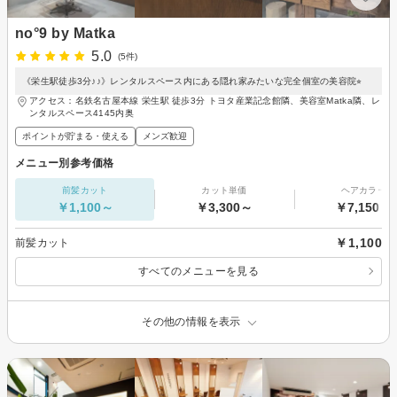
no°9 by Matka
5.0
(5件)
《栄生駅徒歩3分♪♪》レンタルスペース内にある隠れ家みたいな完全個室の美容院⭐︎
アクセス：名鉄名古屋本線 栄生駅 徒歩3分 トヨタ産業記念館隣、美容室Matka隣、レ
ンタルスペース4145内奥
ポイントが貯まる・使える
メンズ歓迎
メニュー別参考価格
前髪カット
カット単価
ヘアカラー
￥1,100～
￥3,300～
￥7,150～
￥1,100
前髪カット
すべてのメニューを見る
その他の情報を表示