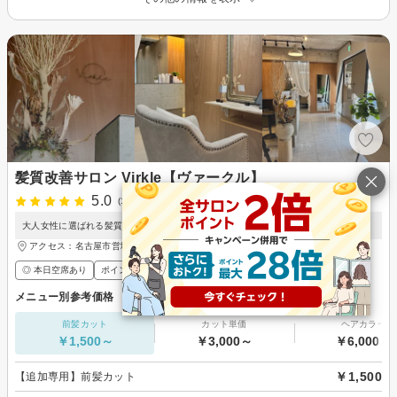
髪質改善サロン Virkle【ヴァークル】
5.0
(1件)
5月15日掲載開始
大人女性に選ばれる髪質改善とヘッドスパ特化のプライベートサロン。
アクセス：名古屋市営地下鉄東山線 本郷(愛知)駅 徒歩8分
◎ 本日空席あり
ポイントが貯まる・使える
メンズ歓迎
メニュー別参考価格
前髪カット
カット単価
ヘアカラー
￥1,500～
￥3,000～
￥6,000～
￥1,500
【追加専用】前髪カット