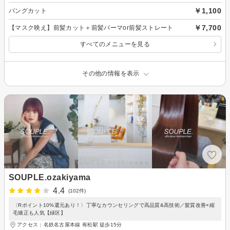
￥1,100
バングカット
￥7,700
【マスク映え】前髪カット＋前髪パーマor前髪ストレート
すべてのメニューを見る
その他の情報を表示
SOUPLE.ozakiyama
4.4
(102件)
〈Rポイント10%還元あり！〉丁寧なカウンセリングで高品質&高技術／髪質改善×縮
毛矯正も人気【緑区】
アクセス：名鉄名古屋本線 有松駅 徒歩15分