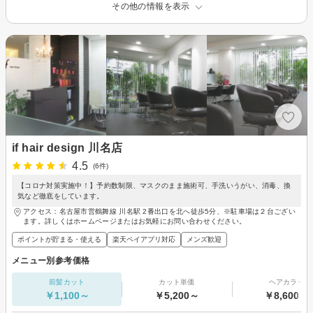
その他の情報を表示
if hair design 川名店
4.5
(6件)
【コロナ対策実施中！】予約数制限、マスクのまま施術可、手洗いうがい、消毒、換
気など徹底をしています。
アクセス：名古屋市営鶴舞線 川名駅 2番出口を北へ徒歩5分、※駐車場は２台ござい
ます。詳しくはホームページまたはお気軽にお問い合わせください。
ポイントが貯まる・使える
楽天ペイアプリ対応
メンズ歓迎
メニュー別参考価格
前髪カット
カット単価
ヘアカラー
￥1,100～
￥5,200～
￥8,600～