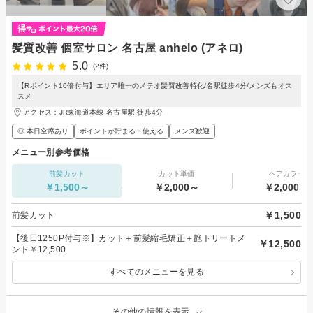
髪質改善 個室サロン 名古屋 anhelo (アネロ)
5.0
(2件)
【Rポイント10倍付与】エリア唯一のメテオ髪質改善特化/名駅徒歩4分/メンズもオス
スメ
アクセス：JR東海道本線 名古屋駅 徒歩4分
◎ 本日空席あり
ポイントが貯まる・使える
メンズ歓迎
メニュー別参考価格
前髪カット
カット単価
ヘアカラー
￥1,500～
￥2,000～
￥2,000～
￥1,500
前髪カット
【後日1250P付与※】カット＋前髪縮毛矯正＋艶トリートメ
￥12,500
ント￥12,500
すべてのメニューを見る
その他の情報を表示