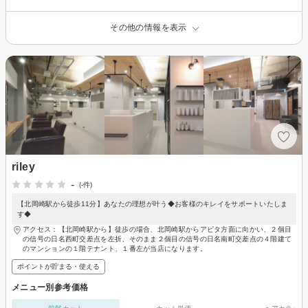
その他の情報を表示
riley
-
(-件)
【北岡崎駅から徒歩11分】あなたの理想が叶う◆お客様のキレイをサポートいたしま
す◆
アクセス：【北岡崎駅から】徒歩の場合、北岡崎駅からアピタ方面に向かい、２個目
の信号の日名西町交差点を左折、そのまま２個目の信号の日名南町交差点の４階建て
のマンションの１階テナント、１番左が当店になります。
ポイントが貯まる・使える
メニュー別参考価格