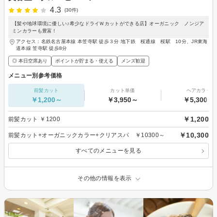
4.3
(30件)
【髪や地球環境に優しい♪希少なドライＷカットができる店】オーガニック ノンジア
ミンカラーも豊富！
アクセス：名鉄名古屋本線 本笠寺駅 徒歩３分 地下鉄 桜通線 桜駅 10分、JR東海
道本線 笠寺駅 徒歩8分
◎ 本日空席あり
ポイントが貯まる・使える
メンズ歓迎
メニュー別参考価格
前髪カット
カット単価
ヘアカラー
￥1,200～
￥3,950～
￥5,300～
￥1,200
前髪カット ￥1200
￥10,300
前髪カット+オーガニックカラー+クリアスパ ￥10300～
すべてのメニューを見る
その他の情報を表示