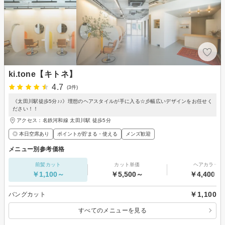
ki.tone【キトネ】
4.7
(3件)
《太田川駅徒歩5分♪♪》理想のヘアスタイルが手に入る☆彡幅広いデザインをお任せく
ださい！！
アクセス：名鉄河和線 太田川駅 徒歩5分
◎ 本日空席あり
ポイントが貯まる・使える
メンズ歓迎
メニュー別参考価格
前髪カット
カット単価
ヘアカラー
￥1,100～
￥5,500～
￥4,400～
￥1,100
バングカット
すべてのメニューを見る