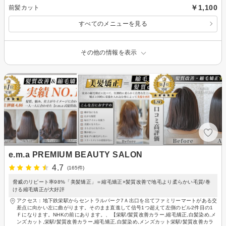
￥1,100
前髪カット
すべてのメニューを見る
その他の情報を表示
e.m.a PREMIUM BEAUTY SALON
4.7
(165件)
脅威のリピート率98%「美髪矯正」＝縮毛矯正×髪質改善で地毛より柔らかい毛質/巻
ける縮毛矯正が大好評
アクセス：地下鉄栄駅からセントラルパーク7Ａ出口を出てファミリーマートがある交
差点に向かい左に曲がります。そのまま直進して信号1つ超えて左側のビル2件目の1
Ｆになります。NHKの前にあります。、【栄駅/髪質改善カラー,縮毛矯正,白髪染め,メ
ンズカット,栄駅/髪質改善カラー,縮毛矯正,白髪染め,メンズカット栄駅/髪質改善カラ