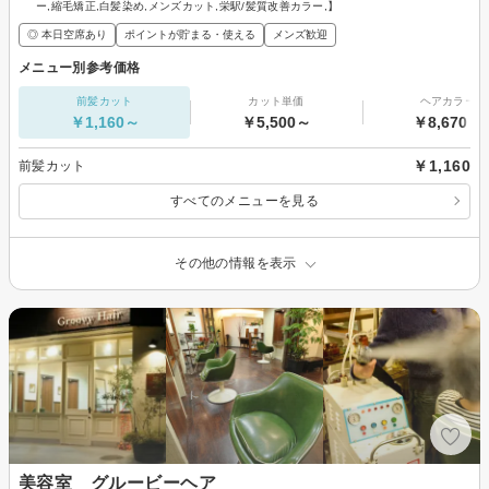
ー,縮毛矯正,白髪染め,メンズカット,栄駅/髪質改善カラー,】
◎ 本日空席あり
ポイントが貯まる・使える
メンズ歓迎
メニュー別参考価格
前髪カット
カット単価
ヘアカラー
￥1,160～
￥5,500～
￥8,670～
￥1,160
前髪カット
すべてのメニューを見る
その他の情報を表示
美容室 グルービーヘア