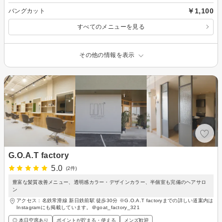
￥1,100
バングカット
すべてのメニューを見る
その他の情報を表示
G.O.A.T factory
5.0
(2件)
豊富な髪質改善メニュー、透明感カラー・デザインカラー、半個室も完備のヘアサロ
ン
アクセス：名鉄常滑線 新日鉄前駅 徒歩30分 ※G.O.A.T factoryまでの詳しい道案内は
Instagramにも掲載しています。＠goat_factory_321
◎ 本日空席あり
ポイントが貯まる・使える
メンズ歓迎