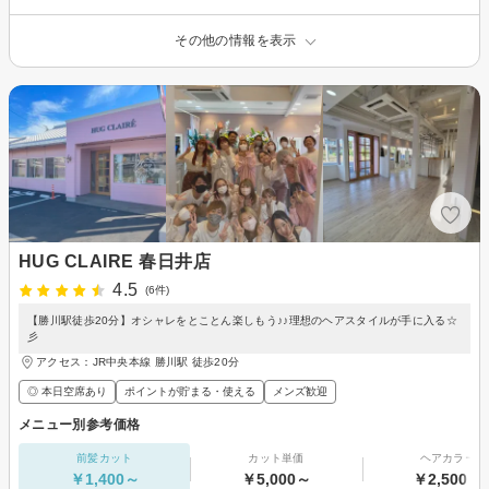
その他の情報を表示
HUG CLAIRE 春日井店
4.5
(6件)
【勝川駅徒歩20分】オシャレをとことん楽しもう♪♪理想のヘアスタイルが手に入る☆
彡
アクセス：JR中央本線 勝川駅 徒歩20分
◎ 本日空席あり
ポイントが貯まる・使える
メンズ歓迎
メニュー別参考価格
前髪カット
カット単価
ヘアカラー
￥1,400～
￥5,000～
￥2,500～