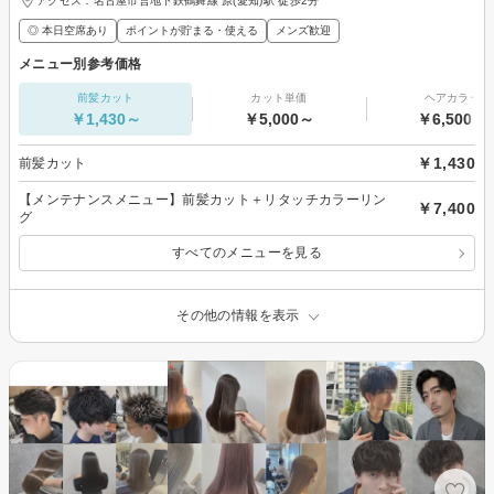
アクセス：名古屋市営地下鉄鶴舞線 原(愛知)駅 徒歩2分
◎ 本日空席あり
ポイントが貯まる・使える
メンズ歓迎
メニュー別参考価格
前髪カット
カット単価
ヘアカラー
￥1,430～
￥5,000～
￥6,500～
￥1,430
前髪カット
【メンテナンスメニュー】前髪カット＋リタッチカラーリン
￥7,400
グ
すべてのメニューを見る
その他の情報を表示