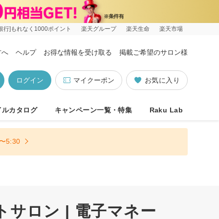
銀行]もれなく1000ポイント
楽天グループ
楽天生命
楽天市場
方へ
ヘルプ
お得な情報を受け取る
掲載ご希望のサロン様
ログイン
マイクーポン
お気に入り
イルカタログ
キャンペーン一覧・特集
Raku Lab
5:30
トサロン | 電子マネー