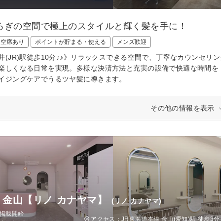
ろぎの空間で極上のスタイルと輝く髪を手に！
日空席あり
ポイントが貯まる・使える
メンズ歓迎
井(JR)駅徒歩10分♪♪》リラックスできる空間で、丁寧なカウンセ
楽しくなる日常を実現。多様な決済方法と充実の設備で快適な時間を
イジングケアでうるツヤ髪に導きます。
その他の情報を表示
no 金山【リノ カナヤマ】
(リノ カナヤマ)
日掲載開始
アクセス：JR東海道本線 金山(愛知)駅 徒歩3分