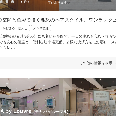
-
(-件)
店があります。
の空間と色彩で描く理想のヘアスタイル。ワンランク
トが貯まる・使える
メンズ歓迎
丘(愛知)駅徒歩3分♪♪》落ち着いた空間で、一日の疲れを忘れられ
でも安心の個室と、便利な駐車場完備。多様な決済方法に対応し、ス
さも魅力。
その他の情報を表示
A by Louvre
(モナ バイ ルーブル)