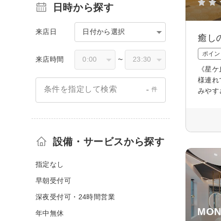
日時から探す
来店日
日付から選択
癒し
ポイン
来店時間
〜
《星ケ
様連れ
-
条件を指定して検索
件
みやす
設備・サービスから探す
指定なし
早朝受付可
深夜受付可・24時間営業
MON
年中無休