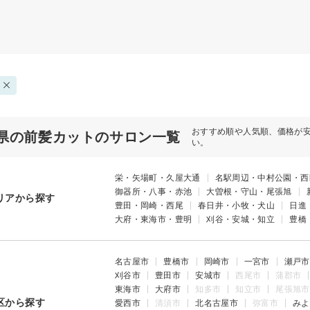
おすすめ順や人気順、価格が
県の前髪カットのサロン一覧
い。
栄・矢場町・久屋大通
名駅周辺・中村公園・西
御器所・八事・赤池
大曽根・守山・尾張旭
リアから探す
豊田・岡崎・西尾
春日井・小牧・犬山
日進
大府・東海市・豊明
刈谷・安城・知立
豊橋
名古屋市
豊橋市
岡崎市
一宮市
瀬戸市
刈谷市
豊田市
安城市
西尾市
蒲郡市
東海市
大府市
知多市
知立市
尾張旭市
区から探す
愛西市
清須市
北名古屋市
弥富市
みよ