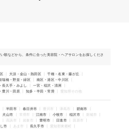
安い順などから、条件に合った美容院・ヘアサロンをお探しくださ
区
大須・金山・熱田区
千種・名東・藤が丘
新瑞橋・野並・緑区
南区・港区・中川区
・長久手・みよし
一宮・稲沢・清洲
・豊川・田原
知多・半田・常滑
愛知県その他
半田市
春日井市
豊川市
津島市
碧南市
犬山市
常滑市
江南市
小牧市
稲沢市
新城市
高浜市
岩倉市
豊明市
日進市
田原市
し市
あま市
長久手市
愛知郡東郷町