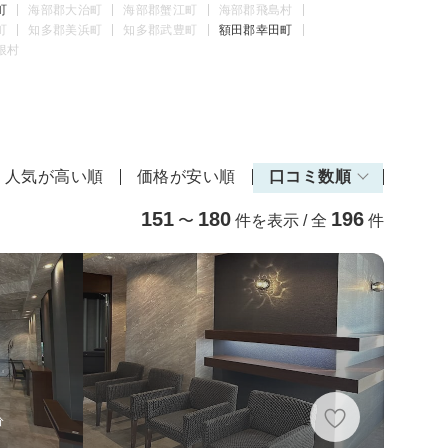
町
海部郡大治町
海部郡蟹江町
海部郡飛島村
町
知多郡美浜町
知多郡武豊町
額田郡幸田町
根村
人気が高い順
価格が安い順
口コミ数順
151
180
196
〜
件を表示 / 全
件
分