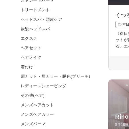
ストレートパーマ
トリートメント
くつ
ヘッドスパ・頭皮ケア
◎ 本
炭酸ヘッドスパ
《春日
エクステ
ットが
る。エ
ヘアセット
ヘアメイク
着付け
眉カット・眉カラー・脱色(ブリーチ)
レディースシェービング
その他(ヘア)
メンズヘアカット
メンズヘアカラー
Ri
メンズパーマ
5月18