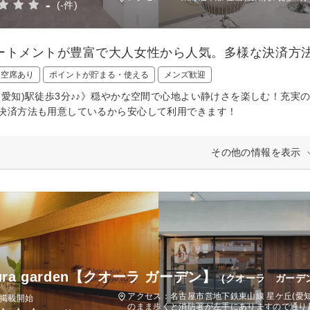
-
(-件)
ートメントが豊富で大人女性から人気。多様な決済方
日空席あり
ポイントが貯まる・使える
メンズ歓迎
(愛知)駅徒歩3分♪♪》穏やかな空間で心地よい静けさを楽しむ！充
決済方法も用意しているから安心して利用できます！
その他の情報を表示
ura garden【クオーラ ガーデン】
(クオーラ ガーデ
アクセス：名古屋市営地下鉄東山線 星ケ丘(愛知
日掲載開始
のまま歩くと消防署が左手にありますので通り