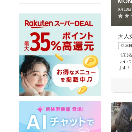
MON
6月18
大人
◎ 本
《栄(
ライバ
ます！