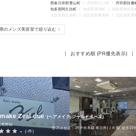
西春日井郡豊山町
丹羽郡大口町
丹羽郡扶桑
知多郡阿久比町
知多郡東浦町
知多郡南知多
北設楽郡設楽町
北設楽郡東栄町
北設楽郡豊
県のメンズ美容室で絞り込む
おすすめ順 (PR優先表示)
 make Zeal due
(ヘアメイク ジールドゥーエ)
掲載開始
アクセス：JR中央本線 春日井(ＪＲ)駅 徒歩10
-
(-件)