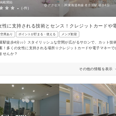
日掲載開始
アクセス：JR東海道本線 名古屋駅 徒歩4分
-
(-件)
女性に支持される技術とセンス！クレジットカードや
日空席あり
ポイントが貯まる・使える
メンズ歓迎
屋駅徒歩4分♪♪》スタイリッシュな空間が広がるサロンで、カット技
案！多くの女性に支持される場所☆クレジットカードや電子マネーで
ませんか？
その他の情報を表示