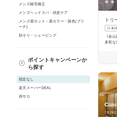
メンズ縮毛矯正
メンズヘッドスパ・頭皮ケア
トリ
メンズ眉カット・眉カラー・脱色(ブリ
ーチ)
◎ 本
顔そり・シェービング
《金山
多彩な
ポイントキャンペーンか
ら探す
指定なし
楽天スーパーDEAL
得サロ
Cua
7月29