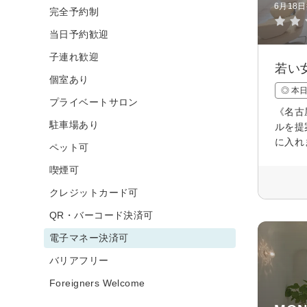
6月18
完全予約制
当日予約歓迎
子連れ歓迎
若い
個室あり
◎ 本
プライベートサロン
《名古
駐車場あり
ルを提
に入れ
ペット可
喫煙可
クレジットカード可
QR・バーコード決済可
電子マネー決済可
バリアフリー
Foreigners Welcome