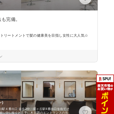
法も完備。
実のトリートメントで髪の健康美を目指し女性に大人気☆
ン)
)駅４番出口 徒歩3分、星ヶ丘駅4番出口を出てそ
越し少し歩くと左手に木目調のエントランスの当