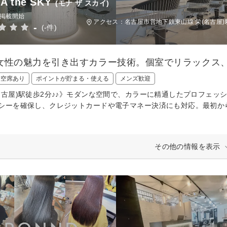
A the SKY
(モナ ザ スカイ)
日掲載開始
アクセス：名古屋市営地下鉄東山線 栄(名古屋)
-
(-件)
女性の魅力を引き出すカラー技術。個室でリラックス、
日空席あり
ポイントが貯まる・使える
メンズ歓迎
名古屋)駅徒歩2分♪♪》モダンな空間で、カラーに精通したプロフェ
シーを確保し、クレジットカードや電子マネー決済にも対応。最初か
その他の情報を表示