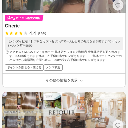
Cherie
4.4
(23件)
【メンズも歓迎！】丁寧なカウンセリングで一人ひとりの魅力を引き出すサロン♪カッ
ト+スパ+眉￥5850
アクセス：MEGAドン・キホーテ 豊橋店からコメダ珈琲店 豊橋藤沢店方面へ進みま
す。2.5km程そのまま進み、左手側に当サロンがあります。 、豊橋ハートセンターの
バス停から南陽通り方面へ進み、300m程で右手側に当サロンがあります。
ポイントが貯まる・使える
メンズ歓迎
その他の情報を表示