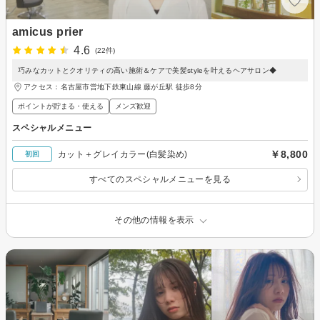
amicus prier
4.6
(22件)
巧みなカットとクオリティの高い施術＆ケアで美髪styleを叶えるヘアサロン◆
アクセス：名古屋市営地下鉄東山線 藤が丘駅 徒歩8分
ポイントが貯まる・使える
メンズ歓迎
スペシャルメニュー
￥8,800
カット＋グレイカラー(白髪染め)
初回
すべてのスペシャルメニューを見る
その他の情報を表示