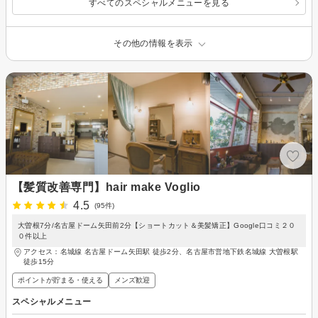
すべてのスペシャルメニューを見る
その他の情報を表示
【髪質改善専門】hair make Voglio
4.5
(95件)
大曽根7分/名古屋ドーム矢田前2分【ショートカット＆美髪矯正】Google口コミ２０
０件以上
アクセス：名城線 名古屋ドーム矢田駅 徒歩2分、名古屋市営地下鉄名城線 大曽根駅
徒歩15分
ポイントが貯まる・使える
メンズ歓迎
スペシャルメニュー