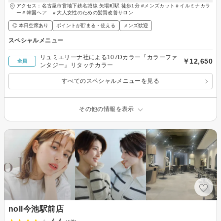
アクセス：名古屋市営地下鉄名城線 矢場町駅 徒歩1分 #メンズカット＃イルミナカラ
ー＃韓国ヘア ＃大人女性のための髪質改善サロン
◎ 本日空席あり
ポイントが貯まる・使える
メンズ歓迎
スペシャルメニュー
リュミエリーナ社による107Dカラー『カラーファ
￥12,650
全員
ンタジー』リタッチカラー
すべてのスペシャルメニューを見る
その他の情報を表示
noll今池駅前店