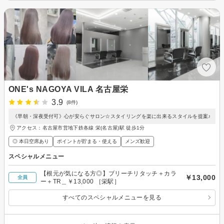
ONE's NAGOYA VILA 名古屋栄
3.9
(8件)
《早朝・深夜受付可》心が安らぐサロン☆スタイリングを楽に出来るスタイルを提案♪
アクセス：名古屋市営地下鉄各線 栄(名古屋)駅 徒歩1分
◎ 本日空席あり
ポイントが貯まる・使える
メンズ歓迎
スペシャルメニュー
【根元が気になる方◎】ブリーチリタッチ＋カラ
￥13,000
全員
ー＋TR＿￥13,000 ［栄駅］
すべてのスペシャルメニューを見る