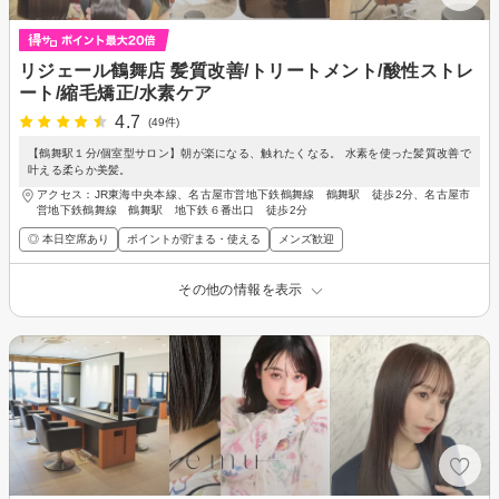
リジェール鶴舞店 髪質改善/トリートメント/酸性ストレ
ート/縮毛矯正/水素ケア
4.7
(49件)
【鶴舞駅１分/個室型サロン】朝が楽になる、触れたくなる。 水素を使った髪質改善で
叶える柔らか美髪。
アクセス：JR東海中央本線、名古屋市営地下鉄鶴舞線 鶴舞駅 徒歩2分、名古屋市
営地下鉄鶴舞線 鶴舞駅 地下鉄６番出口 徒歩2分
◎ 本日空席あり
ポイントが貯まる・使える
メンズ歓迎
その他の情報を表示