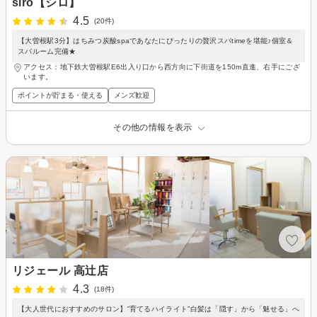
siro【シロ】
4.5
(20件)
【大曽根駅3分】はちみつ炭酸spaであなたにぴったりの贅沢スパtimeを堪能♪個室＆
スパルーム完備★
アクセス：地下鉄大曽根駅E6出入り口から西方向に下街道を150m直進、右手にござ
います。
ポイントが貯まる・使える
メンズ歓迎
その他の情報を表示
リジェール 高辻店
4.3
(18件)
【大人世代におすすめのサロン】”育てるハイライト”白髪は「隠す」から「魅せる」へ