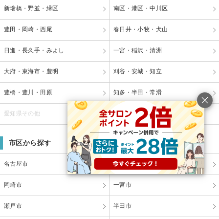
新瑞橋・野並・緑区
南区・港区・中川区
豊田・岡崎・西尾
春日井・小牧・犬山
日進・長久手・みよし
一宮・稲沢・清洲
大府・東海市・豊明
刈谷・安城・知立
豊橋・豊川・田原
知多・半田・常滑
愛知県その他
市区から探す
名古屋市
豊橋市
岡崎市
一宮市
瀬戸市
半田市