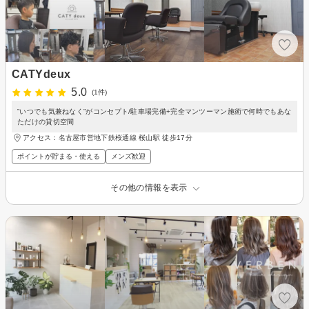
CATYdeux
5.0
(1件)
”いつでも気兼ねなく”がコンセプト/駐車場完備+完全マンツーマン施術で何時でもあな
ただけの貸切空間
アクセス：名古屋市営地下鉄桜通線 桜山駅 徒歩17分
ポイントが貯まる・使える
メンズ歓迎
その他の情報を表示