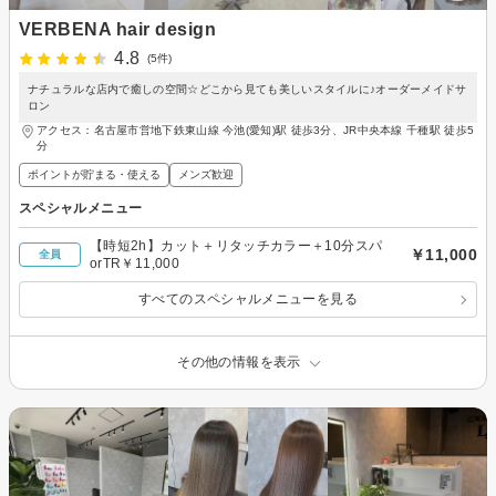
VERBENA hair design
4.8
(5件)
ナチュラルな店内で癒しの空間☆どこから見ても美しいスタイルに♪オーダーメイドサ
ロン
アクセス：名古屋市営地下鉄東山線 今池(愛知)駅 徒歩3分、JR中央本線 千種駅 徒歩5
分
ポイントが貯まる・使える
メンズ歓迎
スペシャルメニュー
【時短2h】カット＋リタッチカラー＋10分スパ
￥11,000
全員
orTR￥11,000
すべてのスペシャルメニューを見る
その他の情報を表示