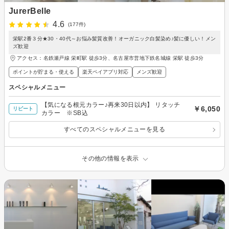
JurerBelle
4.6
(177件)
栄駅2番３分★30・40代～お悩み髪質改善！オーガニック白髪染め♪髪に優しい！メン
ズ歓迎
アクセス：名鉄瀬戸線 栄町駅 徒歩3分、名古屋市営地下鉄名城線 栄駅 徒歩3分
ポイントが貯まる・使える
楽天ペイアプリ対応
メンズ歓迎
スペシャルメニュー
【気になる根元カラー♪再来30日以内】 リタッチ
￥6,050
リピート
カラー ※SB込
すべてのスペシャルメニューを見る
その他の情報を表示