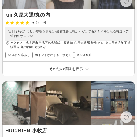
kiji 久屋大通/丸の内
5.0
(3件)
[当日予約◎] 忙しい毎朝を快適に♪髪質改善と乾かすだけでもスタイルになる時短ヘア
で注目のサロン◎
アクセス：名古屋市営地下鉄名城線、桜通線 久屋大通駅 徒歩4分、名古屋市営地下鉄
桜通線 丸の内駅 徒歩5分
◎ 本日空席あり
ポイントが貯まる・使える
メンズ歓迎
その他の情報を表示
HUG BIEN 小牧店