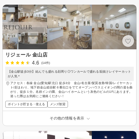
リジェール 金山店
4.6
(14件)
【金山駅徒歩3分】結んでも盛れる顔周り◎ワンカールで盛れる垢抜けレイヤーカット
が人気＊
アクセス：各線 金山(愛知)駅北口 徒歩3分 金山/名古屋/髪質改善/韓国/レイヤーカッ
ト/顔まわり、地下鉄金山総合駅６番出口をでてオープンハウスとイオンの間の道を曲
がり、徒歩１分。名鉄インの隣、金山ハイホームという灰色のビルの1Fにあります。
迷った際はお気軽にご連絡ください！
ポイントが貯まる・使える
メンズ歓迎
その他の情報を表示