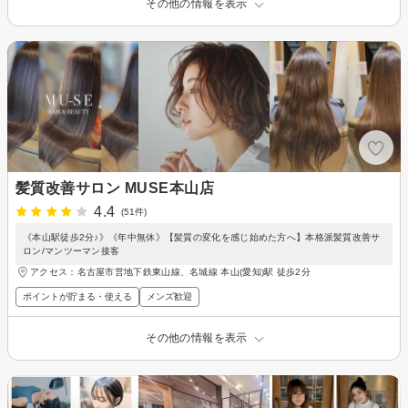
その他の情報を表示
髪質改善サロン MUSE本山店
4.4
(51件)
《本山駅徒歩2分♪》《年中無休》【髪質の変化を感じ始めた方へ】本格派髪質改善サ
ロン/マンツーマン接客
アクセス：名古屋市営地下鉄東山線、名城線 本山(愛知)駅 徒歩2分
ポイントが貯まる・使える
メンズ歓迎
その他の情報を表示