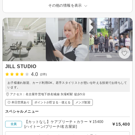
その他の情報を表示
JILL STUDIO
4.0
(2件)
お子様連れ歓迎、カード利用OK。若手スタイリストが想いを叶える技術でお待ちして
います。
アクセス：名古屋市営地下鉄名城線 矢場町駅 徒歩5分
◎ 本日空席あり
ポイントが貯まる・使える
メンズ歓迎
スペシャルメニュー
【カットなし】ケアブリーチ＋カラー ￥15400
￥15,400
全員
[ハイトーン/ブリーチ/名古屋栄]