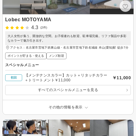
Lobec MOTOYAMA
4.3
(2件)
大人女性が集う、開放的な空間。お子様連れも歓迎、駐車場完備。リファ製品や多彩
なカラーで魅力引き出す。
アクセス：名古屋市営地下鉄東山線・名古屋市営地下鉄名城線 本山(愛知)駅 徒歩7分
ポイントが貯まる・使える
メンズ歓迎
スペシャルメニュー
【メンテナンスカラー】カット＋リタッチカラー
￥11,000
初回
＋トリートメント￥11,000
すべてのスペシャルメニューを見る
その他の情報を表示