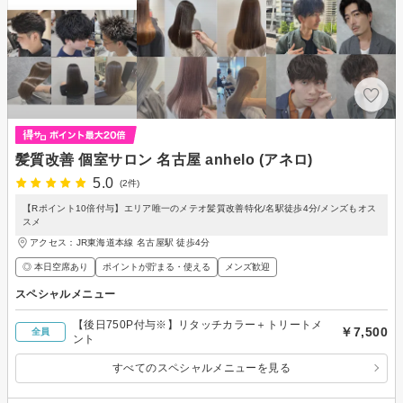
髪質改善 個室サロン 名古屋 anhelo (アネロ)
5.0
(2件)
【Rポイント10倍付与】エリア唯一のメテオ髪質改善特化/名駅徒歩4分/メンズもオス
スメ
アクセス：JR東海道本線 名古屋駅 徒歩4分
◎ 本日空席あり
ポイントが貯まる・使える
メンズ歓迎
スペシャルメニュー
【後日750P付与※】リタッチカラー＋トリートメ
￥7,500
全員
ント
すべてのスペシャルメニューを見る