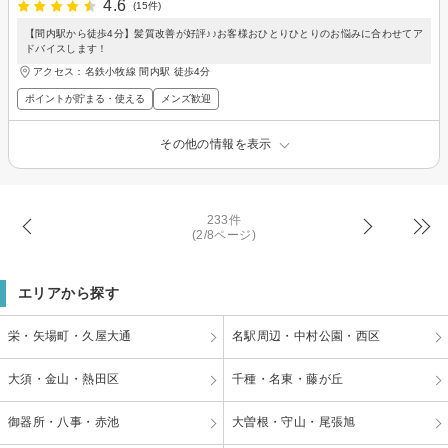
4.6
(15件)
【間内駅から徒歩4分】髪質改善が好評♪♪お客様おひとりひとりのお悩みに合わせてア
ドバイスします！
アクセス：名鉄小牧線 間内駅 徒歩4分
ポイントが貯まる・使える
メンズ歓迎
その他の情報を表示
233件
(2/8ページ)
エリアから探す
栄・矢場町・久屋大通
名駅周辺・中村公園・西区
大須・金山・熱田区
千種・名東・藤が丘
御器所・八事・赤池
大曽根・守山・尾張旭