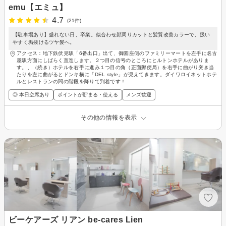
emu【エミュ】
4.7
(21件)
【駐車場あり】盛れない日、卒業。似合わせ顔周りカットと髪質改善カラーで、扱い
やすく垢抜けるツヤ髪へ。
アクセス：地下鉄伏見駅「6番出口」出て、御園座側のファミリーマートを左手に名古
屋駅方面にしばらく直進します。２つ目の信号のところにヒルトンホテルがありま
す。、（続き）ホテルを右手に進み１つ目の角（正面郵便局）を右手に曲がり突き当
たりを左に曲がるとドンキ横に「DEL style」が見えてきます。ダイワロイネットホテ
ルとレストランの間の階段を降りて到着です！
◎ 本日空席あり
ポイントが貯まる・使える
メンズ歓迎
その他の情報を表示
ビーケアーズ リアン be-cares Lien