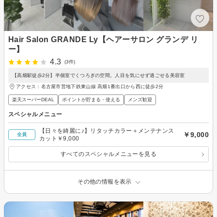
Hair Salon GRANDE Ly【ヘアーサロン グランデ リ
ー】
4.3
(3件)
【高畑駅徒歩2分】半個室でくつろぎの空間。人目を気にせず過ごせる美容室
アクセス：名古屋市営地下鉄東山線 高畑1番出口から西に徒歩2分
楽天スーパーDEAL
ポイントが貯まる・使える
メンズ歓迎
スペシャルメニュー
【日々を綺麗に♪】リタッチカラー＋メンテナンス
￥9,000
全員
カット￥9,000
すべてのスペシャルメニューを見る
その他の情報を表示