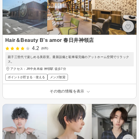
Hair＆Beauty B's amor 春日井神領店
4.2
(6件)
親子三世代で楽しめる美容室。最新設備と駐車場完備のアットホーム空間でリラック
ス。
アクセス：JR中央本線 神領駅 徒歩7分
ポイントが貯まる・使える
メンズ歓迎
その他の情報を表示