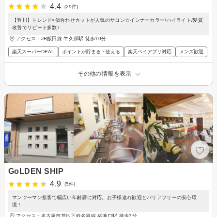
4.4
(29件)
【豊川】トレンド×似合わせカットが人気のサロン☆インナーカラー/ハイライト/髪質
改善でリピート多数♪
アクセス：JR飯田線 牛久保駅 徒歩10分
楽天スーパーDEAL
ポイントが貯まる・使える
楽天ペイアプリ対応
メンズ歓迎
その他の情報を表示
GoLDEN SHIP
4.9
(5件)
マンツーマン接客で幅広い年齢層に対応。お子様連れ歓迎とバリアフリーの安心環
境！
アクセス：名古屋市営地下鉄名港線 築地口駅 徒歩3分