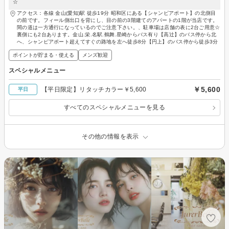
☆
アクセス：各線 金山(愛知)駅 徒歩19分 昭和区にある【シャンピアポート】の北側目
の前です。フィール側出口を背にし、目の前の3階建てのアパートの1階が当店です。
間の道は一方通行になっているのでご注意下さい。、駐車場は店舗の表に2台ご用意☆
裏側にも2台あります。金山.栄.名駅.鶴舞.星崎からバス有り【高辻】のバス停から北
へ、シャンピアポート超えてすぐの路地を左へ徒歩8分【円上】のバス停から徒歩3分
ポイントが貯まる・使える
メンズ歓迎
スペシャルメニュー
￥5,600
【平日限定】リタッチカラー￥5,600
平日
すべてのスペシャルメニューを見る
その他の情報を表示