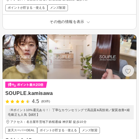
ポイントが貯まる・使える
メンズ歓迎
その他の情報を表示
SOUPLE.kamisawa
4.5
(83件)
〈Rポイント10%還元あり！〉丁寧なカウンセリングで高品質&高技術／髪質改善×縮
毛矯正も人気【緑区】
アクセス：名古屋市営地下鉄桜通線 神沢駅 徒歩10分
楽天スーパーDEAL
ポイントが貯まる・使える
メンズ歓迎