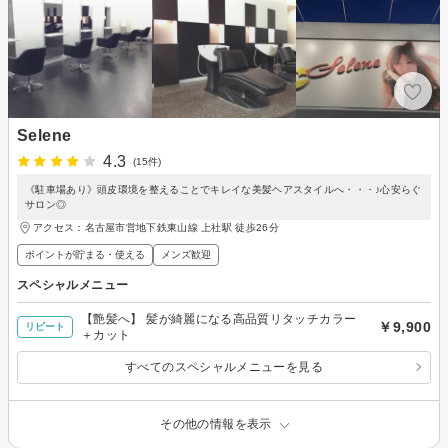
Selene
4.3
(15件)
《駐車場あり》頭皮環境を整えることでキレイな美髪ヘアスタイルへ・・・♪心安らぐ
サロン◎
アクセス：名古屋市営地下鉄東山線 上社駅 徒歩26分
ポイントが貯まる・使える
メンズ歓迎
スペシャルメニュー
【艶髪へ】 髪が綺麗になる高品質リタッチカラー
￥9,900
リピート
＋カット
すべてのスペシャルメニューを見る
その他の情報を表示