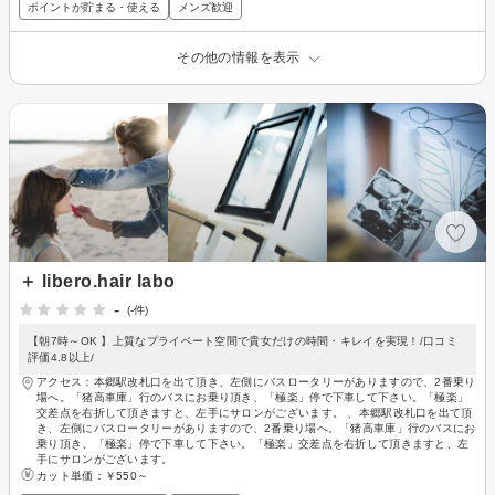
ポイントが貯まる・使える
メンズ歓迎
その他の情報を表示
＋ libero.hair labo
-
(-件)
【朝7時～OK 】上質なプライベート空間で貴女だけの時間・キレイを実現！/口コミ
評価4.8以上/
アクセス：本郷駅改札口を出て頂き、左側にバスロータリーがありますので、2番乗り
場へ。「猪高車庫」行のバスにお乗り頂き、「極楽」停で下車して下さい。「極楽」
交差点を右折して頂きますと、左手にサロンがございます。 、本郷駅改札口を出て頂
き、左側にバスロータリーがありますので、2番乗り場へ。「猪高車庫」行のバスにお
乗り頂き、「極楽」停で下車して下さい。「極楽」交差点を右折して頂きますと、左
手にサロンがございます。
カット単価：
￥550～