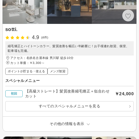
sotti.
4.9
(4件)
縮毛矯正とハイトーンカラー、髪質改善を幅広い年齢層に！お子様連れ歓迎、個室、
駐車場も完備。
アクセス：名鉄名古屋本線 男川駅 徒歩10分
カット単価：
￥3,300～
ポイントが貯まる・使える
メンズ歓迎
スペシャルメニュー
【高級ストレート】髪質改善縮毛矯正＋似合わせ
￥24,000
初回
カット
すべてのスペシャルメニューを見る
その他の情報を表示