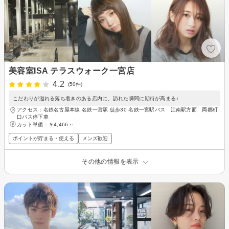
美容室ISA テラスウォーク一宮店
4.2
(50件)
こだわりが溢れる落ち着きのある店内に、訪れた瞬間に期待が高まる♪
アクセス：名鉄名古屋本線 名鉄一宮駅 徒歩30 名鉄一宮駅バス 江南駅方面 両郷町
口バス停下車
カット単価：
￥4,466～
ポイントが貯まる・使える
メンズ歓迎
その他の情報を表示