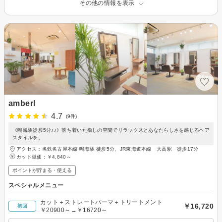
その他の情報を表示
amberl
4.7
(9件)
《鳴海駅徒歩5分♪♪》落ち着いた癒しの空間でリラックスとあなたらしさを感じるヘア
スタイルを。
アクセス：名鉄名古屋本線 鳴海駅 徒歩5分、JR東海道本線 大高駅 徒歩17分
カット単価：
￥4,840～
ポイントが貯まる・使える
スペシャルメニュー
カット＋ストレートパーマ＋トリートメント
￥16,720
初回
￥20900～→￥16720～