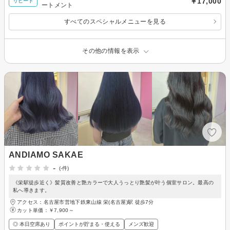
￥17,000
リピート
ートメント
すべてのスペシャルメニューを見る
その他の情報を表示
ANDIAMO SAKAE
-
(-件)
《栄駅徒歩近く》髪質改善と艶カラーで大人うっとり艶髪が叶う個室サロン。最高の
私へ導きます。
アクセス：名古屋市営地下鉄東山線 栄(名古屋)駅 徒歩7分
カット単価：
￥7,900～
◎ 本日空席あり
ポイントが貯まる・使える
メンズ歓迎