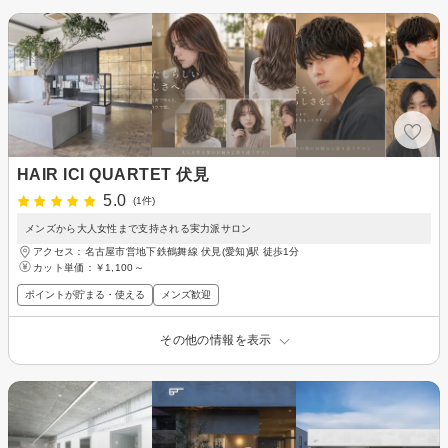
HAIR ICI QUARTET 伏見
5.0
(1件)
メンズから大人女性まで支持される実力派サロン
アクセス：名古屋市営地下鉄鶴舞線 伏見(愛知)駅 徒歩1分
カット単価：
￥1,100～
ポイントが貯まる・使える
メンズ歓迎
その他の情報を表示