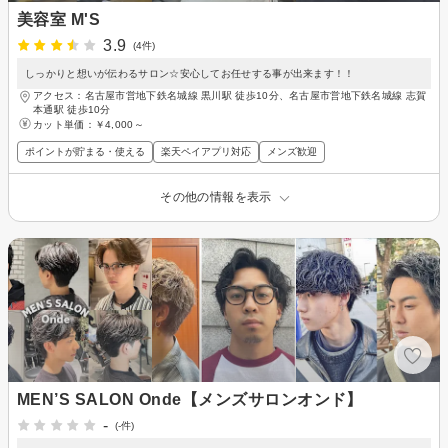
美容室 M'S
3.9
(4件)
しっかりと想いが伝わるサロン☆安心してお任せする事が出来ます！！
アクセス：名古屋市営地下鉄名城線 黒川駅 徒歩10分、名古屋市営地下鉄名城線 志賀
本通駅 徒歩10分
カット単価：
￥4,000～
ポイントが貯まる・使える
楽天ペイアプリ対応
メンズ歓迎
その他の情報を表示
MEN’S SALON Onde【メンズサロンオンド】
-
(-件)