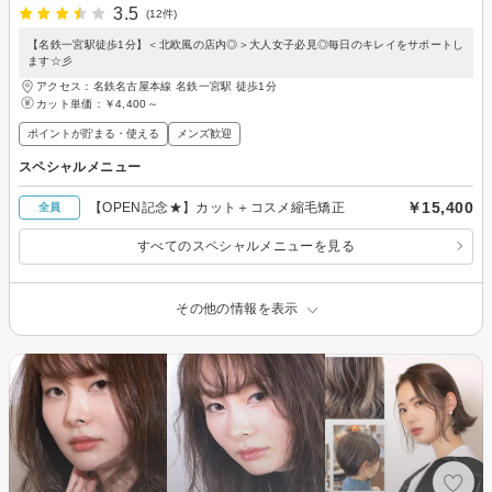
3.5
(12件)
【名鉄一宮駅徒歩1分】＜北欧風の店内◎＞大人女子必見◎毎日のキレイをサポートし
ます☆彡
アクセス：名鉄名古屋本線 名鉄一宮駅 徒歩1分
カット単価：
￥4,400～
ポイントが貯まる・使える
メンズ歓迎
スペシャルメニュー
￥15,400
【OPEN記念★】カット＋コスメ縮毛矯正
全員
すべてのスペシャルメニューを見る
その他の情報を表示