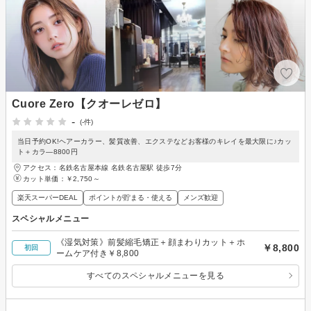
Cuore Zero【クオーレゼロ】
-
(-件)
当日予約OK!ヘアーカラー、髪質改善、エクステなどお客様のキレイを最大限に♪カッ
ト＋カラ―8800円
アクセス：名鉄名古屋本線 名鉄名古屋駅 徒歩7分
カット単価：
￥2,750～
楽天スーパーDEAL
ポイントが貯まる・使える
メンズ歓迎
スペシャルメニュー
《湿気対策》前髪縮毛矯正＋顔まわりカット＋ホ
￥8,800
初回
ームケア付き￥8,800
すべてのスペシャルメニューを見る