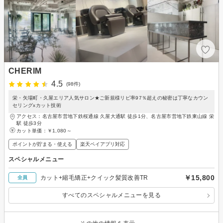
CHERIM
4.5
(98件)
栄・矢場町・久屋エリア人気サロン★ご新規様リピ率97％超えの秘密は丁寧なカウン
セリングxカット技術
アクセス：名古屋市営地下鉄桜通線 久屋大通駅 徒歩1分、名古屋市営地下鉄東山線 栄
駅 徒歩3分
カット単価：
￥1,080～
ポイントが貯まる・使える
楽天ペイアプリ対応
スペシャルメニュー
￥15,800
カット+縮毛矯正+クイック髪質改善TR
全員
すべてのスペシャルメニューを見る