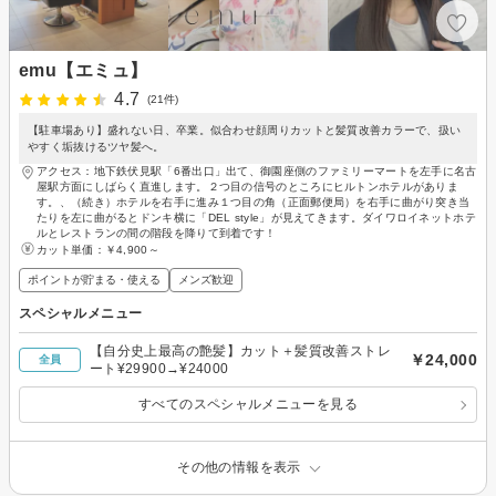
emu【エミュ】
4.7
(21件)
【駐車場あり】盛れない日、卒業。似合わせ顔周りカットと髪質改善カラーで、扱い
やすく垢抜けるツヤ髪へ。
アクセス：地下鉄伏見駅「6番出口」出て、御園座側のファミリーマートを左手に名古
屋駅方面にしばらく直進します。２つ目の信号のところにヒルトンホテルがありま
す。、（続き）ホテルを右手に進み１つ目の角（正面郵便局）を右手に曲がり突き当
たりを左に曲がるとドンキ横に「DEL style」が見えてきます。ダイワロイネットホテ
ルとレストランの間の階段を降りて到着です！
カット単価：
￥4,900～
ポイントが貯まる・使える
メンズ歓迎
スペシャルメニュー
【自分史上最高の艶髪】カット＋髪質改善ストレ
￥24,000
全員
ート¥29900→¥24000
すべてのスペシャルメニューを見る
その他の情報を表示