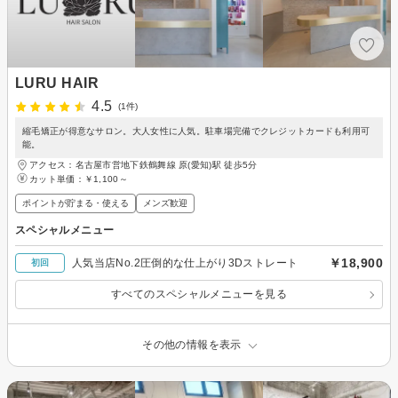
LURU HAIR
4.5
(1件)
縮毛矯正が得意なサロン。大人女性に人気。駐車場完備でクレジットカードも利用可
能。
アクセス：名古屋市営地下鉄鶴舞線 原(愛知)駅 徒歩5分
カット単価：
￥1,100～
ポイントが貯まる・使える
メンズ歓迎
スペシャルメニュー
￥18,900
人気当店No.2圧倒的な仕上がり3Dストレート
初回
すべてのスペシャルメニューを見る
その他の情報を表示