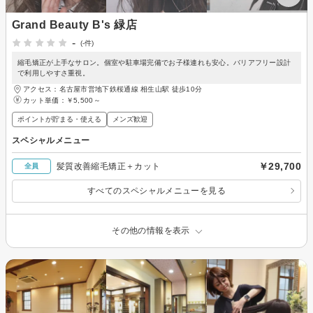
Grand Beauty B's 緑店
-
(-件)
縮毛矯正が上手なサロン。個室や駐車場完備でお子様連れも安心。バリアフリー設計
で利用しやすさ重視。
アクセス：名古屋市営地下鉄桜通線 相生山駅 徒歩10分
カット単価：
￥5,500～
ポイントが貯まる・使える
メンズ歓迎
スペシャルメニュー
￥29,700
髪質改善縮毛矯正＋カット
全員
すべてのスペシャルメニューを見る
その他の情報を表示