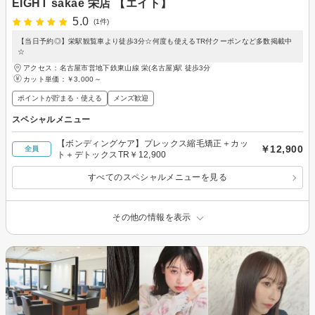
EIGHT sakae 栄店 【エイト】
5.0
(1件)
【当日予約◎】栄駅観覧車より徒歩3分☆何度も使えるTR付クーポンなど多数掲載中
☆
アクセス：名古屋市営地下鉄東山線 栄(名古屋)駅 徒歩3分
カット単価：
￥3,000～
ポイントが貯まる・使える
メンズ歓迎
スペシャルメニュー
【ボンディングケア】プレックス縮毛矯正＋カッ
￥12,900
全員
ト＋デトックスTR￥12,900
すべてのスペシャルメニューを見る
その他の情報を表示