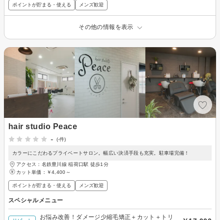
ポイントが貯まる・使える
メンズ歓迎
その他の情報を表示
hair studio Peace
-
(-件)
カラーにこだわるプライベートサロン。幅広い決済手段も充実。駐車場完備！
アクセス：名鉄豊川線 稲荷口駅 徒歩1分
カット単価：
￥4,400～
ポイントが貯まる・使える
メンズ歓迎
スペシャルメニュー
お悩み改善！ダメージ少縮毛矯正＋カット＋トリ