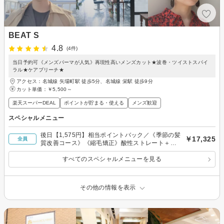
BEAT S
4.8
(4件)
当日予約可《メンズパーマが人気》再現性高いメンズカット★波巻・ツイストスパイ
ラル★ケアブリーチ★
アクセス：名城線 矢場町駅 徒歩5分、名城線 栄駅 徒歩9分
カット単価：
￥5,500～
楽天スーパーDEAL
ポイントが貯まる・使える
メンズ歓迎
スペシャルメニュー
後日【1,575円】相当ポイントバック／《季節の髪
￥17,325
全員
質改善コース》《縮毛矯正》酸性ストレート＋カ
ット＋ケラスターゼ
すべてのスペシャルメニューを見る
その他の情報を表示