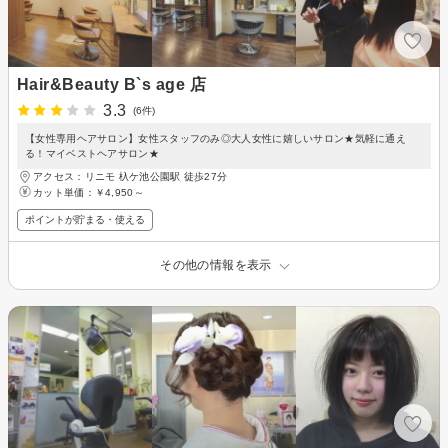
Hair&Beauty B`s age 店
3.3
(6件)
【女性専用ヘアサロン】女性スタッフのみ◎大人女性に嬉しいサロン★気軽に通え
る！マイベストヘアサロン★
アクセス：リニモ 杁ケ池公園駅 徒歩27分
カット単価：
￥4,950～
ポイントが貯まる・使える
その他の情報を表示