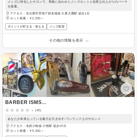
メンズに特化したサロンで、骨格に合わせたメンズカットと自然な仕上がりのパーマ
を提案。
アクセス：名古屋市営地下鉄名城線 久屋大通駅 徒歩1分
カット単価：
￥2,200～
ポイントが貯まる・使える
メンズ歓迎
その他の情報を表示
BARBER ISMS…
-
(-件)
あなたが本来もっている魅力を引き出す♪ワンランク上のサロン☆
アクセス：名鉄小牧線 小牧駅 徒歩15分
カット単価：
￥5,300～