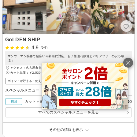
GoLDEN SHIP
4.9
(6件)
マンツーマン接客で幅広い年齢層に対応。お子様連れ歓迎とバリアフリーの安心環
境！
アクセス：名古屋市営地下鉄名港線 築地口駅 徒歩3分
カット単価：
￥2,530～
ポイントが貯まる・使える
メンズ歓迎
スペシャルメニュー
￥12,430
カット＋縮毛矯正ストレート＋トリートメント
初回
すべてのスペシャルメニューを見る
その他の情報を表示