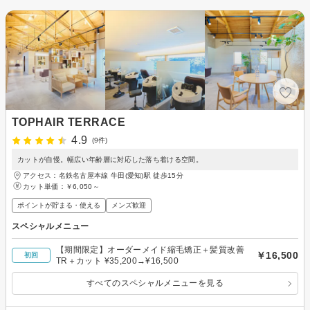
TOPHAIR TERRACE
4.9
(9件)
カットが自慢。幅広い年齢層に対応した落ち着ける空間。
アクセス：名鉄名古屋本線 牛田(愛知)駅 徒歩15分
カット単価：
￥6,050～
ポイントが貯まる・使える
メンズ歓迎
スペシャルメニュー
【期間限定】オーダーメイド縮毛矯正＋髪質改善
￥16,500
初回
TR＋カット ¥35,200→¥16,500
すべてのスペシャルメニューを見る