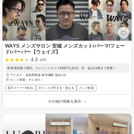
WAYS メンズサロン 安城 メンズカット/パーマ/フェー
ド/バーバー【ウェイズ】
4.3
(2件)
駐車場完備で便利。クレジットカード利用可も好評。木・金は22時まで営業！
アクセス：名鉄西尾線 南安城駅 徒歩3分
カット単価：
￥1,100～
楽天スーパーDEAL
ポイントが貯まる・使える
メンズ歓迎
その他の情報を表示