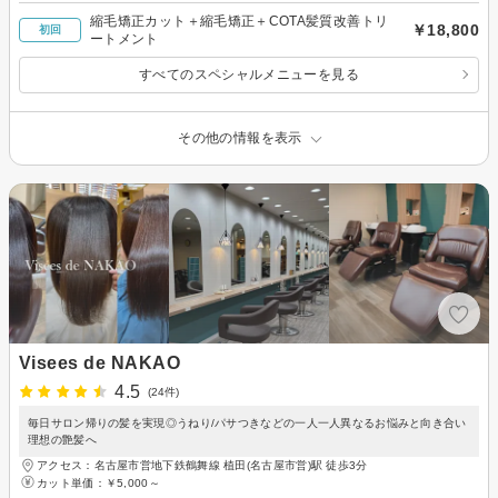
縮毛矯正カット＋縮毛矯正＋COTA髪質改善トリ
￥18,800
初回
ートメント
すべてのスペシャルメニューを見る
その他の情報を表示
Visees de NAKAO
4.5
(24件)
毎日サロン帰りの髪を実現◎うねり/パサつきなどの一人一人異なるお悩みと向き合い
理想の艶髪へ
アクセス：名古屋市営地下鉄鶴舞線 植田(名古屋市営)駅 徒歩3分
カット単価：
￥5,000～