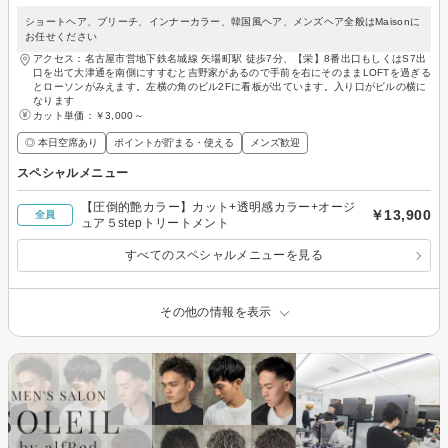
ショートヘア、ブリーチ、インナーカラー、韓国風ヘア、メンズヘア全般はMaisonに
お任せください
アクセス：名古屋市営地下鉄名城線 矢場町駅 徒歩7分、【栄】8番出口もしくはS7出
口を出て大津通を南側にすすむと吉野家があるので手前を右にそのままLOFTを過ぎる
とローソンがみえます。左横の角のビル2Fに看板が出ています。入り口がビルの横に
なります
カット単価：
￥3,000～
◎ 本日空席あり
ポイントが貯まる・使える
メンズ歓迎
スペシャルメニュー
【圧倒的艶カラー】カット+透明感カラー+オージ
￥13,900
全員
ュア５stepトリートメント
すべてのスペシャルメニューを見る
その他の情報を表示