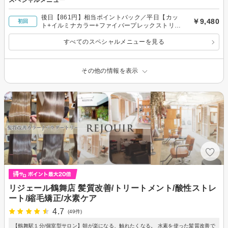
スペシャルメニュー
後日【861円】相当ポイントバック／平日【カッ
￥9,480
初回
ト+イルミナカラー+ファイバープレックストリー
トメント】
すべてのスペシャルメニューを見る
その他の情報を表示
リジェール鶴舞店 髪質改善/トリートメント/酸性ストレ
ート/縮毛矯正/水素ケア
4.7
(49件)
【鶴舞駅１分/個室型サロン】朝が楽になる、触れたくなる。 水素を使った髪質改善で