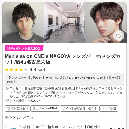
Men's salon ONE's NAGOYA メンズパーマ/メンズカ
ット/眉毛/名古屋栄店
4.4
(18件)
【*メンズパーマ比率90%*】★Men's大人気サロン★ReFa VEENA大好評※頭皮の汚
れ除去
アクセス：名古屋市営地下鉄各線 栄(名古屋)駅 徒歩1分●栄駅8番出口をでるとサンシ
ャイン栄に到着致します！すぐ隣にペットショップが入ったビルがございます。そち
らのビル5Fが当店ONE's NAGOYAです◎
カット単価：
￥5,500～
◎ 本日空席あり
楽天スーパーDEAL
ポイントが貯まる・使える
メンズ歓迎
スペシャルメニュー
後日【700円】相当ポイントバック／【透明感出