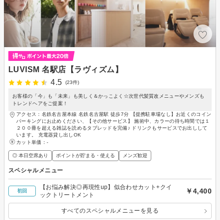
LUVISM 名駅店【ラヴィズム】
4.5
(23件)
お客様の「今」も「未来」も美しく＆かっこよく☆次世代髪質改メニューやメンズも
トレンドヘアをご提案！
アクセス：名鉄名古屋本線 名鉄名古屋駅 徒歩7分 【提携駐車場なし】お近くのコイン
パーキングにお止めください、【その他サービス】 施術中、カラーの待ち時間では１
２００冊を超える雑誌を読めるタブレッドを完備♪ ドリンクもサービスでお出しして
います。 充電器貸し出しOK
カット単価：
-
◎ 本日空席あり
ポイントが貯まる・使える
メンズ歓迎
スペシャルメニュー
【お悩み解決◎再現性up】似合わせカット+クイ
￥4,400
初回
ックトリートメント
すべてのスペシャルメニューを見る