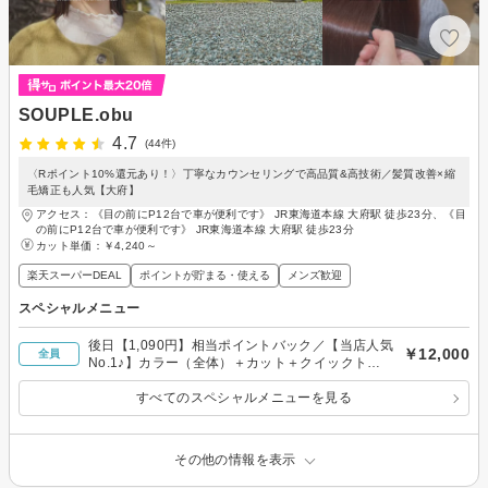
SOUPLE.obu
4.7
(44件)
〈Rポイント10%還元あり！〉丁寧なカウンセリングで高品質&高技術／髪質改善×縮
毛矯正も人気【大府】
アクセス：《目の前にP12台で車が便利です》 JR東海道本線 大府駅 徒歩23分、《目
の前にP12台で車が便利です》 JR東海道本線 大府駅 徒歩23分
カット単価：
￥4,240～
楽天スーパーDEAL
ポイントが貯まる・使える
メンズ歓迎
スペシャルメニュー
後日【1,090円】相当ポイントバック／【当店人気
￥12,000
全員
No.1♪】カラー（全体）＋カット＋クイックトリ
ートメント
すべてのスペシャルメニューを見る
その他の情報を表示