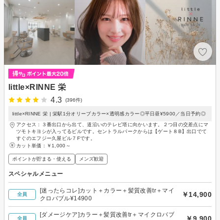
little×RINNE 栄
4.3
(396件)
little×RINNE 栄 | 栄駅1分オリーブカラー×透明感カラー◎平日昼¥5900／当日予約◎
アクセス：３番出口から出て、道沿いのテレビ塔に向かいます。２つ目の交差点にマ
ツモトキヨシが入ってるビルです。セントラルパークからは【ゲート８B】出口でて
すぐのエフジー久屋ビル７Fです。
カット単価：
￥1,000～
ポイントが貯まる・使える
メンズ歓迎
スペシャルメニュー
[迷ったらコレ]カット＋カラー＋髪質改善tr＋マイ
￥14,900
全員
クロバブル¥14900
[ダメージケア]カラー＋髪質改善tr＋マイクロバブ
￥9,900
全員