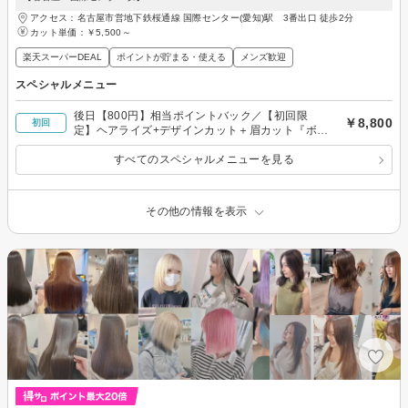
アクセス：名古屋市営地下鉄桜通線 国際センター(愛知)駅 3番出口 徒歩2分
カット単価：
￥5,500～
楽天スーパーDEAL
ポイントが貯まる・使える
メンズ歓迎
スペシャルメニュー
後日【800円】相当ポイントバック／【初回限
￥8,800
初回
定】ヘアライズ+デザインカット＋眉カット『ボリ
ュームアップ』髪質改善！
すべてのスペシャルメニューを見る
その他の情報を表示