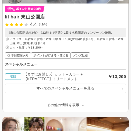
lit hair 東山公園店
4.4
(42件)
《東山公園駅徒歩3分》《22時まで営業》1日６名様限定のマンツーマン施術♪
アクセス：名古屋市営地下鉄東山線 東山公園(愛知)駅 徒歩3分、名古屋市営地下鉄東
山線 本山(愛知)駅 徒歩8分
カット単価：
￥13,200～
◎ 本日空席あり
ポイントが貯まる・使える
メンズ歓迎
スペシャルメニュー
【まずはお試し♪】カット＋カラー＋
￥13,200
初回
【KERAFFECT】トリートメント
¥16500→¥13200
すべてのスペシャルメニューを見る
その他の情報を表示