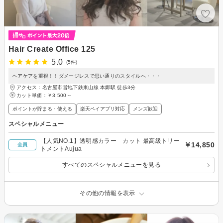
Hair Create Office 125
5.0
(5件)
ヘアケアを重視！！ダメージレスで思い通りのスタイルへ・・・
アクセス：名古屋市営地下鉄東山線 本郷駅 徒歩3分
カット単価：
￥3,500～
ポイントが貯まる・使える
楽天ペイアプリ対応
メンズ歓迎
スペシャルメニュー
【人気NO.1】透明感カラー カット 最高級トリー
￥14,850
全員
トメントAujua
すべてのスペシャルメニューを見る
その他の情報を表示