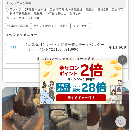
叶える柔らか美髪。
アクセス：JR東海中央本線、名古屋市営地下鉄鶴舞線 鶴舞駅 徒歩2分、名古屋市
営地下鉄鶴舞線 鶴舞駅 地下鉄６番出口 徒歩2分
カット単価：
￥4,900～
◎ 本日空席あり
ポイントが貯まる・使える
メンズ歓迎
スペシャルメニュー
【人気No.1】カット＋髪質改善カラー＋パウダー
￥13,600
初回
トリートメント¥22150→¥13600
すべてのスペシャルメニューを見る
その他の情報を表示