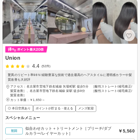
Union
4.4
(52件)
驚異のリピート率98％!経験豊富な技術で過去最高のヘアスタイルに透明感カラーや髪
質改善も大好評
アクセス：名古屋市営地下鉄名城線 矢場町駅 徒歩5分 ［酸性ストレート/縮毛矯正/
髪質改善］、名古屋市営地下鉄名城線 栄駅 徒歩9分 ［酸性ストレート/縮毛矯正/
髪質改善］
カット単価：
￥1,650～
◎ 本日空席あり
ポイントが貯まる・使える
メンズ歓迎
スペシャルメニュー
似合わせカット＋トリートメント［ブリーチ/ダブ
￥5,560
初回
ルカラー/レイヤーカット］