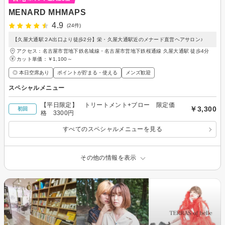
MENARD MHMAPS
4.9
(24件)
【久屋大通駅２A出口より徒歩2分】栄・久屋大通駅近のメナード直営ヘアサロン♪
アクセス：名古屋市営地下鉄名城線・名古屋市営地下鉄桜通線 久屋大通駅 徒歩4分
カット単価：
￥1,100～
◎ 本日空席あり
ポイントが貯まる・使える
メンズ歓迎
スペシャルメニュー
【平日限定】 トリートメント+ブロー 限定価
￥3,300
初回
格 3300円
すべてのスペシャルメニューを見る
その他の情報を表示