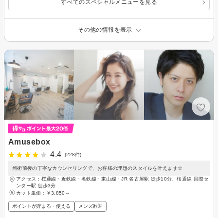
すべてのスペシャルメニューを見る
その他の情報を表示
Amusebox
4.4
(228件)
施術前後の丁寧なカウンセリングで、お客様の理想のスタイルを叶えます☆
アクセス：桜通線・近鉄線・名鉄線・東山線・JR 名古屋駅 徒歩10分、桜通線 国際セ
ンター駅 徒歩3分
カット単価：
￥3,850～
ポイントが貯まる・使える
メンズ歓迎