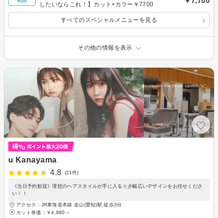
￥7,700
初回
したいならこれ！】カット+カラー￥7700
すべてのスペシャルメニューを見る
その他の情報を表示
u Kanayama
4.8
(21件)
《当日予約歓迎》理想のヘアスタイルが手に入る☆彡幅広いデザインをお任せくださ
い！！
アクセス：JR東海道本線 金山(愛知)駅 徒歩3分
カット単価：
￥4,980～