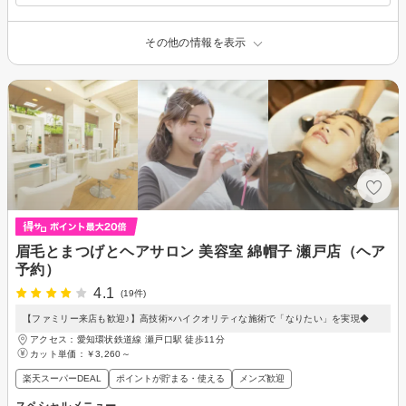
その他の情報を表示
眉毛とまつげとヘアサロン 美容室 綿帽子 瀬戸店（ヘア
予約）
4.1
(19件)
【ファミリー来店も歓迎♪】高技術×ハイクオリティな施術で「なりたい」を実現◆
アクセス：愛知環状鉄道線 瀬戸口駅 徒歩11分
カット単価：
￥3,260～
楽天スーパーDEAL
ポイントが貯まる・使える
メンズ歓迎