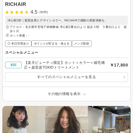
RICHAIR
4.5
(30件)
浄心駅2秒｜髪質改善とデザインカラー。RICHAIRで感動の美髪体験を。
アクセス：名古屋市営地下鉄鶴舞線 浄心駅2番出口より 徒歩２秒 ５番出口より 徒
歩１分
カット単価：
-
◎ 本日空席あり
ポイントが貯まる・使える
メンズ歓迎
スペシャルメニュー
【楽天ビューティ限定】カット＋カラー＋縮毛矯
￥17,800
初回
正＋超音波TOKIOトリートメント
すべてのスペシャルメニューを見る
その他の情報を表示