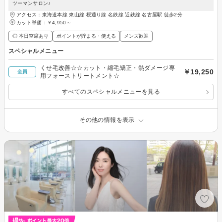
ツーマンサロン♪
アクセス：東海道本線 東山線 桜通り線 名鉄線 近鉄線 名古屋駅 徒歩2分
カット単価：
￥4,950～
◎ 本日空席あり
ポイントが貯まる・使える
メンズ歓迎
スペシャルメニュー
くせ毛改善☆☆カット・縮毛矯正・熱ダメージ専
￥19,250
全員
用フォーストリートメント☆
すべてのスペシャルメニューを見る
その他の情報を表示