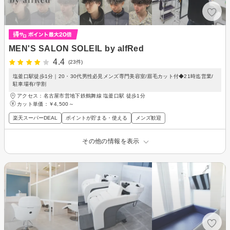
MEN'S SALON SOLEIL by alfRed
4.4
(23件)
塩釜口駅徒歩1分｜20・30代男性必見メンズ専門美容室/眉毛カット付◆21時迄営業/
駐車場有/学割
アクセス：名古屋市営地下鉄鶴舞線 塩釜口駅 徒歩1分
カット単価：
￥4,500～
楽天スーパーDEAL
ポイントが貯まる・使える
メンズ歓迎
その他の情報を表示