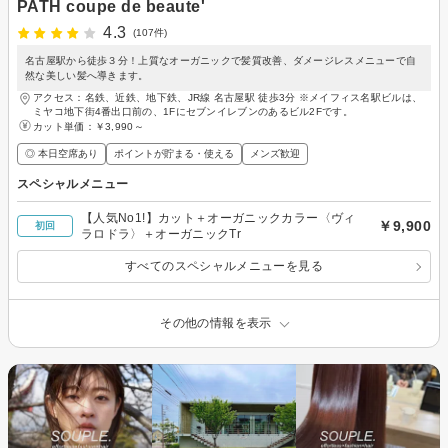
PATH coupe de beaute'
4.3
(107件)
名古屋駅から徒歩３分！上質なオーガニックで髪質改善、ダメージレスメニューで自
然な美しい髪へ導きます。
アクセス：名鉄、近鉄、地下鉄、JR線 名古屋駅 徒歩3分 ※メイフィス名駅ビルは、
ミヤコ地下街4番出口前の、1Fにセブンイレブンのあるビル2Fです。
カット単価：
￥3,990～
◎ 本日空席あり
ポイントが貯まる・使える
メンズ歓迎
スペシャルメニュー
【人気No1!】カット＋オーガニックカラー〈ヴィ
￥9,900
初回
ラロドラ〉＋オーガニックTr
すべてのスペシャルメニューを見る
その他の情報を表示