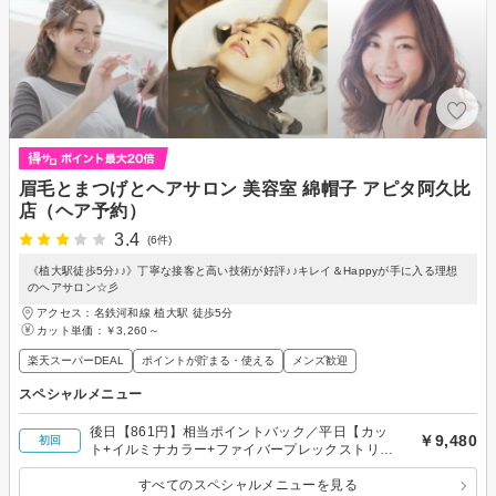
眉毛とまつげとヘアサロン 美容室 綿帽子 アピタ阿久比
店（ヘア予約）
3.4
(6件)
《植大駅徒歩5分♪♪》丁寧な接客と高い技術が好評♪♪キレイ＆Happyが手に入る理想
のヘアサロン☆彡
アクセス：名鉄河和線 植大駅 徒歩5分
カット単価：
￥3,260～
楽天スーパーDEAL
ポイントが貯まる・使える
メンズ歓迎
スペシャルメニュー
後日【861円】相当ポイントバック／平日【カッ
￥9,480
初回
ト+イルミナカラー+ファイバープレックストリー
トメント】
すべてのスペシャルメニューを見る