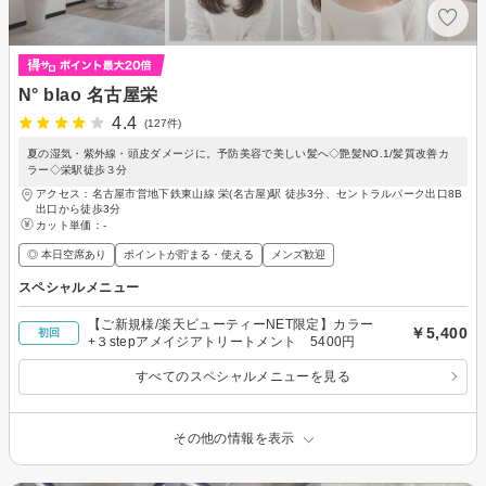
N° blao 名古屋栄
4.4
(127件)
夏の湿気・紫外線・頭皮ダメージに。予防美容で美しい髪へ◇艶髪NO.1/髪質改善カ
ラー◇栄駅徒歩３分
アクセス：名古屋市営地下鉄東山線 栄(名古屋)駅 徒歩3分、セントラルパーク出口8B
出口から徒歩3分
カット単価：
-
◎ 本日空席あり
ポイントが貯まる・使える
メンズ歓迎
スペシャルメニュー
【ご新規様/楽天ビューティーNET限定】カラー
￥5,400
初回
+３stepアメイジアトリートメント 5400円
すべてのスペシャルメニューを見る
その他の情報を表示