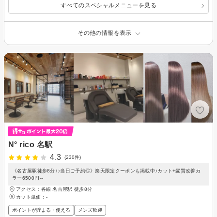
すべてのスペシャルメニューを見る
その他の情報を表示
N° rico 名駅
4.3
(230件)
《名古屋駅徒歩8分♪♪当日ご予約◎》楽天限定クーポンも掲載中♪カット+髪質改善カ
ラー6500円～
アクセス：各線 名古屋駅 徒歩8分
カット単価：
-
ポイントが貯まる・使える
メンズ歓迎