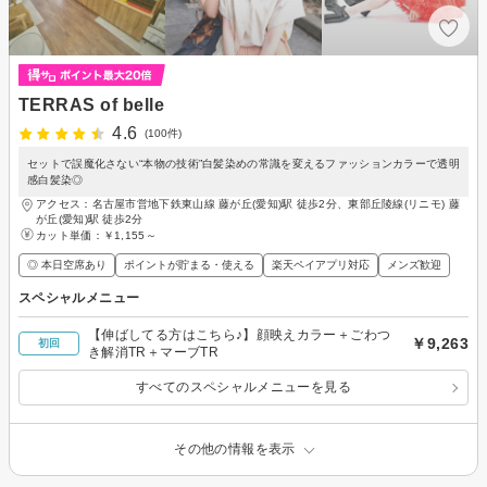
TERRAS of belle
4.6
(100件)
セットで誤魔化さない“本物の技術”白髪染めの常識を変えるファッションカラーで透明
感白髪染◎
アクセス：名古屋市営地下鉄東山線 藤が丘(愛知)駅 徒歩2分、東部丘陵線(リニモ) 藤
が丘(愛知)駅 徒歩2分
カット単価：
￥1,155～
◎ 本日空席あり
ポイントが貯まる・使える
楽天ペイアプリ対応
メンズ歓迎
スペシャルメニュー
【伸ばしてる方はこちら♪】顔映えカラー＋ごわつ
￥9,263
初回
き解消TR＋マーブTR
すべてのスペシャルメニューを見る
その他の情報を表示