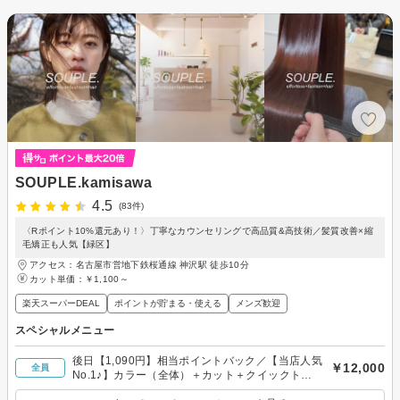
SOUPLE.kamisawa
4.5
(83件)
〈Rポイント10%還元あり！〉丁寧なカウンセリングで高品質&高技術／髪質改善×縮
毛矯正も人気【緑区】
アクセス：名古屋市営地下鉄桜通線 神沢駅 徒歩10分
カット単価：
￥1,100～
楽天スーパーDEAL
ポイントが貯まる・使える
メンズ歓迎
スペシャルメニュー
後日【1,090円】相当ポイントバック／【当店人気
￥12,000
全員
No.1♪】カラー（全体）＋カット＋クイックトリ
ートメント