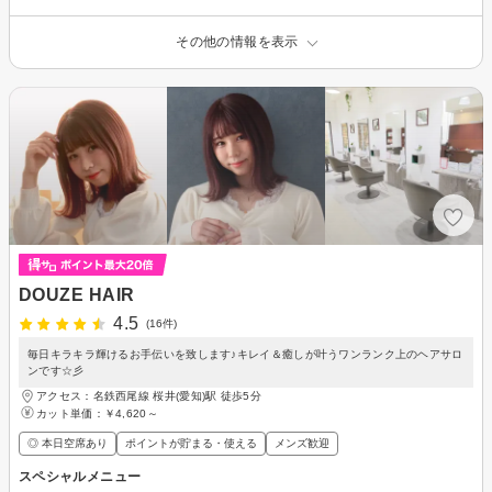
その他の情報を表示
DOUZE HAIR
4.5
(16件)
毎日キラキラ輝けるお手伝いを致します♪キレイ＆癒しが叶うワンランク上のヘアサロ
ンです☆彡
アクセス：名鉄西尾線 桜井(愛知)駅 徒歩5分
カット単価：
￥4,620～
◎ 本日空席あり
ポイントが貯まる・使える
メンズ歓迎
スペシャルメニュー