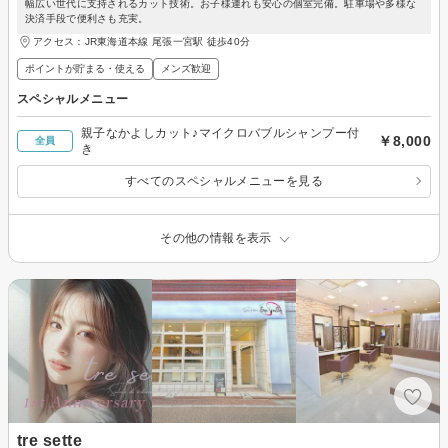
幅広い世代に支持されるカット技術。お子様連れも安心の個室完備。駐車場や多様な
決済手段で便利さも充実。
アクセス：JR東海道本線 尾張一宮駅 徒歩40分
ポイントが貯まる・使える
メンズ歓迎
スペシャルメニュー
親子なかよしカット♪マイクロバブルシャンプー付
￥8,000
全員
き
すべてのスペシャルメニューを見る
その他の情報を表示
tre sette