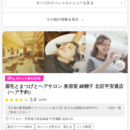
すべてのスペシャルメニューを見る
その他の情報を表示
眉毛とまつげとヘアサロン 美容室 綿帽子 北区平安通店
（ヘア予約）
3.8
(22件)
【人気の髪質改善トリートメントあり◎】全てのお客様をHAPPYに・・・♪ぜひ一度
ご来店ください！
アクセス：市営地下鉄名城線 平安通駅 徒歩1分
楽天スーパーDEAL
ポイントが貯まる・使える
メンズ歓迎