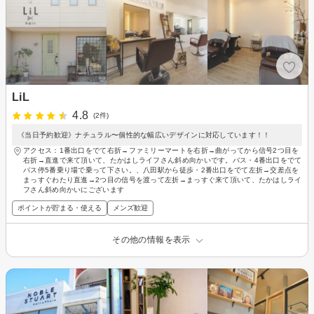
LiL
4.8
(2件)
《当日予約歓迎》ナチュラル〜個性的な幅広いデザインに対応しています！！
アクセス：1番出口をでて右折→ファミリーマートを右折→曲がってから信号2つ目を
右折→直進で来て頂いて、たかはしライフさん斜め向かいです。バス・4番出口をでて
バス停5番乗り場で乗って下さい。、八田駅から徒歩・2番出口をでて左折→交差点を
まっすぐわたり直進→2つ目の信号を渡って左折→まっすぐ来て頂いて、たかはしライ
フさん斜め向かいにございます
ポイントが貯まる・使える
メンズ歓迎
その他の情報を表示