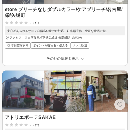
etore ブリーチなしダブルカラー/ケアブリーチ/名古屋/
栄/矢場町
-
(-件)
安心感あふれるサロン◎幅広い世代に対応。駐車場完備、豊富な決済方法。
アクセス：名古屋市営地下鉄名城線 矢場町駅 徒歩3分
◎ 本日空席あり
ポイントが貯まる・使える
メンズ歓迎
その他の情報を表示
アトリエボーテSAKAE
-
(-件)