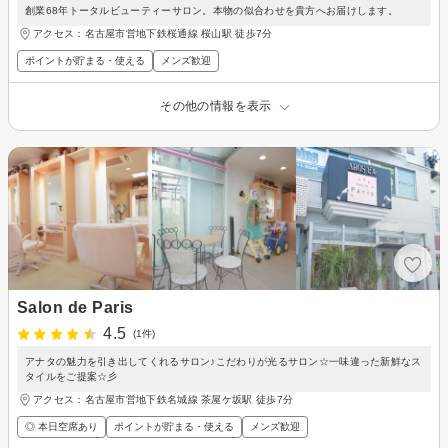
創業68年トータルビューティーサロン。本物の似合わせを貴方へお届けします。
アクセス：名古屋市営地下鉄桜通線 桜山駅 徒歩7分
ポイントが貯まる・使える
メンズ歓迎
その他の情報を表示
Salon de Paris
4.5
(1件)
アナタの魅力を引き出してくれるサロン♪こだわりが光るサロン☆一味違った新鮮なス
タイルをご提案☆彡
アクセス：名古屋市営地下鉄名城線 茶屋ケ坂駅 徒歩7分
◎ 本日空席あり
ポイントが貯まる・使える
メンズ歓迎