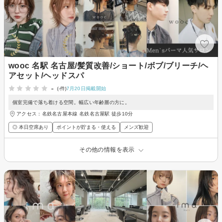
wooc 名駅 名古屋/髪質改善/ショート/ボブ/ブリーチ/ヘ
アセット/ヘッドスパ
-
(-件)
7月20日掲載開始
個室完備で落ち着ける空間。幅広い年齢層の方に。
アクセス：名鉄名古屋本線 名鉄名古屋駅 徒歩10分
◎ 本日空席あり
ポイントが貯まる・使える
メンズ歓迎
その他の情報を表示