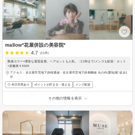
mallow*花屋併設の美容院*
4.7
(11件)
艶感カラー×豊富な髪質改善。ヘアセットも人気。〈21時まで/メンズも歓迎〉カット
+炭酸泉￥6300
アクセス：名古屋市営地下鉄桜通線・名古屋市営地下鉄鶴舞線 丸の内(愛知)駅 徒歩1
分
◎ 本日空席あり
ポイントが貯まる・使える
メンズ歓迎
その他の情報を表示