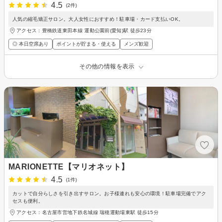
4.5
(2件)
人気の縮毛矯正サロン。大人女性におすすめ！駐車場・カード支払いOK。
アクセス：豊橋鉄道東田本線 運動公園前(愛知)駅 徒歩23分
◎ 本日空席あり
ポイントが貯まる・使える
メンズ歓迎
その他の情報を表示
MARIONETTE【マリオネット】
4.5
(1件)
カットで自分らしさを引き出すサロン。お子様連れも安心の環境！駐車場完備でアク
セスも便利。
アクセス：名古屋市営地下鉄名城線 瑞穂運動場東駅 徒歩15分