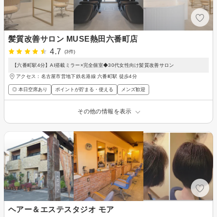
髪質改善サロン MUSE熱田六番町店
4.7
(3件)
【六番町駅4分】AI搭載ミラー×完全個室◆30代女性向け髪質改善サロン
アクセス：名古屋市営地下鉄名港線 六番町駅 徒歩4分
◎ 本日空席あり
ポイントが貯まる・使える
メンズ歓迎
その他の情報を表示
ヘアー＆エステスタジオ モア