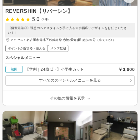
REVERSHIN【リバーシン】
5.0
(2件)
《個室完備◎》理想のヘアスタイルが手に入る☆彡幅広いデザインをお任せくださ
い！！
アクセス：名古屋市営地下鉄鶴舞線 赤池(愛知)駅 徒歩30分（車で11分）
ポイントが貯まる・使える
メンズ歓迎
スペシャルメニュー
￥3,900
【学割｜24歳以下】小学生カット
初回
すべてのスペシャルメニューを見る
その他の情報を表示