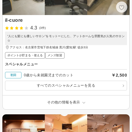
il-cuore
4.3
(3件)
“人にも髪にも優しいサロン”をモットーにした、アットホームな雰囲気が人気のサロン
☆
アクセス：名古屋市営地下鉄名城線 黒川(愛知)駅 徒歩3分
ポイントが貯まる・使える
メンズ歓迎
スペシャルメニュー
￥2,500
0歳から未就園児までのカット
初回
すべてのスペシャルメニューを見る
その他の情報を表示