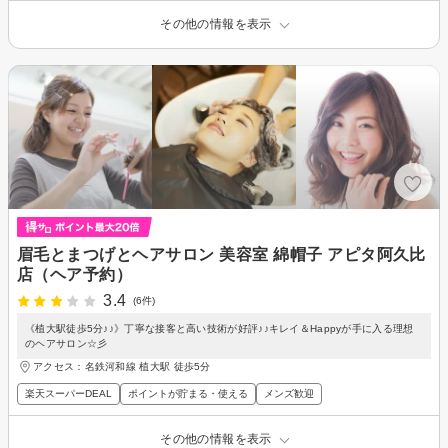
その他の情報を表示
眉毛とまつげとヘアサロン 美容室 綿帽子 アピタ阿久比
店（ヘア予約）
3.4
(6件)
《植大駅徒歩5分♪♪》丁寧な接客と高い技術が好評♪♪キレイ＆Happyが手に入る理想
のヘアサロン☆彡
アクセス：名鉄河和線 植大駅 徒歩5分
楽天スーパーDEAL
ポイントが貯まる・使える
メンズ歓迎
その他の情報を表示