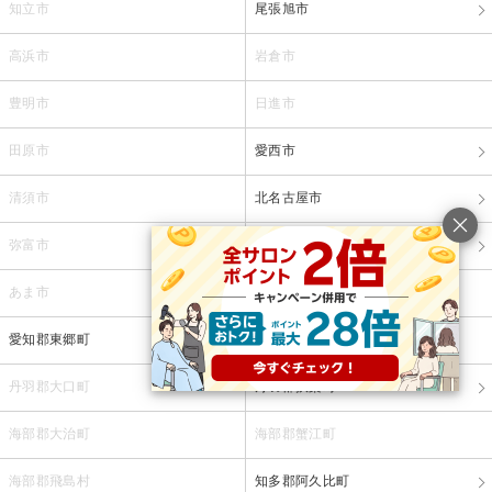
知立市
尾張旭市
高浜市
岩倉市
豊明市
日進市
田原市
愛西市
清須市
北名古屋市
弥富市
みよし市
あま市
長久手市
愛知郡東郷町
西春日井郡豊山町
丹羽郡大口町
丹羽郡扶桑町
海部郡大治町
海部郡蟹江町
海部郡飛島村
知多郡阿久比町