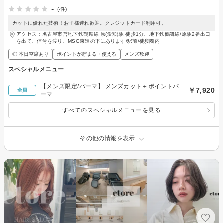
-
(-件)
カットに優れた技術！お子様連れ歓迎。クレジットカード利用可。
アクセス：名古屋市営地下鉄鶴舞線 原(愛知)駅 徒歩1分、地下鉄鶴舞線/原駅2番出口
を出て、信号を渡り、MSG東進の下にあります/駅前/徒歩圏内
◎ 本日空席あり
ポイントが貯まる・使える
メンズ歓迎
スペシャルメニュー
【メンズ限定/パーマ】 メンズカット＋ポイントパ
￥7,920
全員
ーマ
すべてのスペシャルメニューを見る
その他の情報を表示