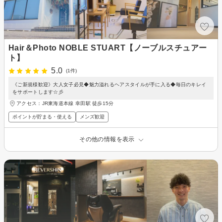
Hair＆Photo NOBLE STUART【ノーブルスチュアー
ト】
5.0
(1件)
《ご新規様歓迎》大人女子必見◆魅力溢れるヘアスタイルが手に入る◆毎日のキレイ
をサポートします☆彡
アクセス：JR東海道本線 幸田駅 徒歩15分
ポイントが貯まる・使える
メンズ歓迎
その他の情報を表示