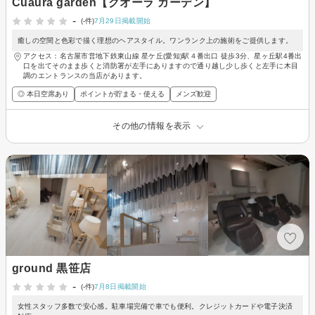
Cuaura garden【クオーラ ガーデン】
-
(-件)
7月29日掲載開始
癒しの空間と色彩で描く理想のヘアスタイル。ワンランク上の施術をご提供します。
アクセス：名古屋市営地下鉄東山線 星ケ丘(愛知)駅４番出口 徒歩3分、星ヶ丘駅4番出
口を出てそのまま歩くと消防署が左手にありますので通り越し少し歩くと左手に木目
調のエントランスの当店があります。
◎ 本日空席あり
ポイントが貯まる・使える
メンズ歓迎
その他の情報を表示
ground 黒笹店
-
(-件)
7月8日掲載開始
女性スタッフ多数で安心感。駐車場完備で車でも便利。クレジットカードや電子決済