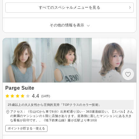
すべてのスペシャルメニューを見る
その他の情報を表示
Parge Suite
4.4
(14件)
25歳以上の大人女性から圧倒的支持「TOPクラスのカラー技術」
アクセス：《引山ICから車で8分》出来町通り沿い・363瀬港線沿い。【スバル】さん
の東隣のマンションの１階に店舗があります。道路側に面したマンションにある大き
な看板が目印です。、《地下鉄東山線》藤が丘駅より車10分
ポイントが貯まる・使える