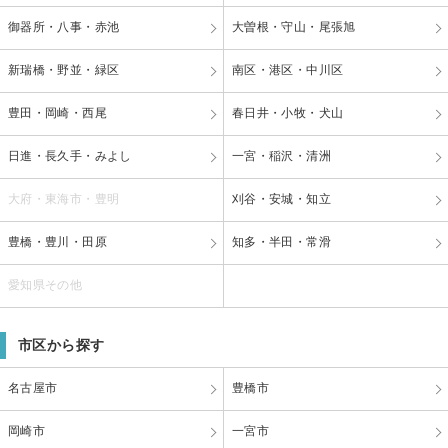
御器所・八事・赤池
大曽根・守山・尾張旭
新瑞橋・野並・緑区
南区・港区・中川区
豊田・岡崎・西尾
春日井・小牧・犬山
日進・長久手・みよし
一宮・稲沢・清洲
大府・東海市・豊明
刈谷・安城・知立
豊橋・豊川・田原
知多・半田・常滑
愛知県その他
市区から探す
名古屋市
豊橋市
岡崎市
一宮市