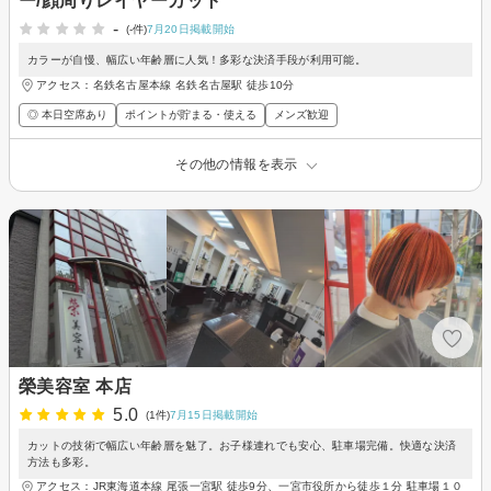
ー/顔周りレイヤーカット
-
(-件)
7月20日掲載開始
カラーが自慢、幅広い年齢層に人気！多彩な決済手段が利用可能。
アクセス：名鉄名古屋本線 名鉄名古屋駅 徒歩10分
◎ 本日空席あり
ポイントが貯まる・使える
メンズ歓迎
その他の情報を表示
榮美容室 本店
5.0
(1件)
7月15日掲載開始
カットの技術で幅広い年齢層を魅了。お子様連れでも安心、駐車場完備。快適な決済
方法も多彩。
アクセス：JR東海道本線 尾張一宮駅 徒歩9分、一宮市役所から徒歩１分 駐車場１０