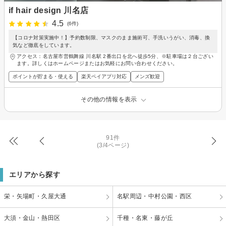
if hair design 川名店
4.5
(6件)
【コロナ対策実施中！】予約数制限、マスクのまま施術可、手洗いうがい、消毒、換
気など徹底をしています。
アクセス：名古屋市営鶴舞線 川名駅 2番出口を北へ徒歩5分、※駐車場は２台ござい
ます。詳しくはホームページまたはお気軽にお問い合わせください。
ポイントが貯まる・使える
楽天ペイアプリ対応
メンズ歓迎
その他の情報を表示
91件
(3/4ページ)
エリアから探す
栄・矢場町・久屋大通
名駅周辺・中村公園・西区
大須・金山・熱田区
千種・名東・藤が丘