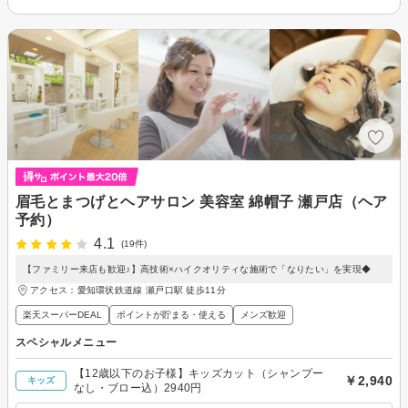
眉毛とまつげとヘアサロン 美容室 綿帽子 瀬戸店（ヘア
予約）
4.1
(19件)
【ファミリー来店も歓迎♪】高技術×ハイクオリティな施術で「なりたい」を実現◆
アクセス：愛知環状鉄道線 瀬戸口駅 徒歩11分
楽天スーパーDEAL
ポイントが貯まる・使える
メンズ歓迎
スペシャルメニュー
【12歳以下のお子様】キッズカット（シャンプー
￥2,940
キッズ
なし・ブロー込）2940円