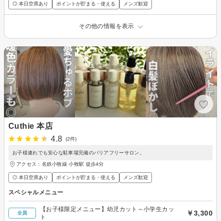
◎ 本日空席あり
ポイントが貯まる・使える
メンズ歓迎
その他の情報を表示
Cuthie 本店
4.8
(2件)
お子様連れでも安心な駐車場完備のバリアフリーサロン。
アクセス：名鉄小牧線 小牧駅 徒歩4分
◎ 本日空席あり
ポイントが貯まる・使える
メンズ歓迎
スペシャルメニュー
【お子様限定メニュー】幼児カット～小学生カッ
￥3,300
全員
ト