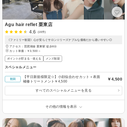
Agu hair reflet 栗東店
4.6
(16件)
《ファミリー歓迎》心が安らぐサロン☆リーズナブルな価格だから通いやすい◎
アクセス：琵琶湖線 栗東駅 徒歩8分
カット単価：
￥3,500～
ポイントが貯まる・使える
メンズ歓迎
スペシャルメニュー
【平日新規様限定☆】小顔似合わせカット＋表面
￥4,500
初回
補修トリートメント￥4,500
すべてのスペシャルメニューを見る
その他の情報を表示