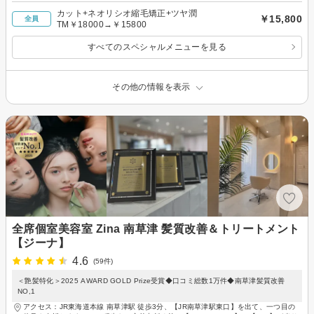
カット+ネオリシオ縮毛矯正+ツヤ潤
￥15,800
全員
TM￥18000→￥15800
すべてのスペシャルメニューを見る
その他の情報を表示
全席個室美容室 Zina 南草津 髪質改善＆トリートメント
【ジーナ】
4.6
(59件)
＜艶髪特化＞2025 AWARD GOLD Prize受賞◆口コミ総数1万件◆南草津髪質改善
NO,1
アクセス：JR東海道本線 南草津駅 徒歩3分、【JR南草津駅東口】を出て、一つ目の