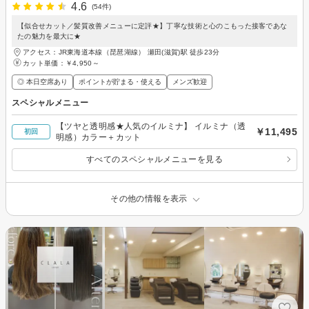
4.6
(54件)
【似合せカット／髪質改善メニューに定評★】丁寧な技術と心のこもった接客であな
たの魅力を最大に★
アクセス：JR東海道本線（琵琶湖線） 瀬田(滋賀)駅 徒歩23分
カット単価：
￥4,950～
◎ 本日空席あり
ポイントが貯まる・使える
メンズ歓迎
スペシャルメニュー
【ツヤと透明感★人気のイルミナ】 イルミナ（透
￥11,495
初回
明感）カラー＋カット
すべてのスペシャルメニューを見る
その他の情報を表示