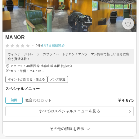
MANOR
-
(-件)
8月7日掲載開始
ヴィンテージトレーラーのプライベートサロン！マンツーマン施術で新しい自分に出
会う贅沢体験！
アクセス：JR湖西線 比叡山坂本駅 徒歩6分
カット単価：
￥4,675～
ポイントが貯まる・使える
メンズ歓迎
スペシャルメニュー
￥4,675
似合わせカット
初回
すべてのスペシャルメニューを見る
その他の情報を表示