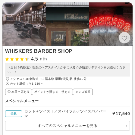
WHISKERS BARBER SHOP
4.5
(1件)
《当日予約歓迎》理想のヘアスタイルが手に入る☆彡幅広いデザインをお任せくださ
い！！
アクセス：JR東海道・山陽本線 瀬田(滋賀)駅 徒歩19分
カット単価：
￥3,630～
◎ 本日空席あり
ポイントが貯まる・使える
メンズ歓迎
スペシャルメニュー
カット＋ツイスト／スパイラル／ツイスパ／パー
￥17,540
全員
マ
すべてのスペシャルメニューを見る