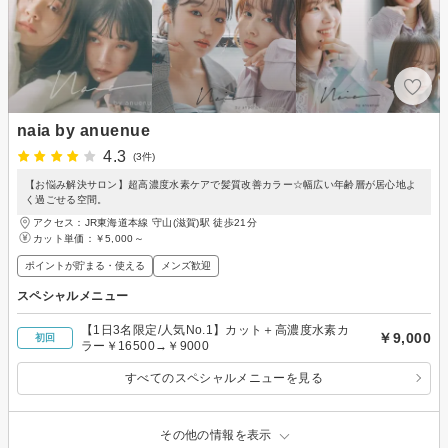
naia by anuenue
4.3
(3件)
【お悩み解決サロン】超高濃度水素ケアで髪質改善カラー☆幅広い年齢層が居心地よ
く過ごせる空間。
アクセス：JR東海道本線 守山(滋賀)駅 徒歩21分
カット単価：
￥5,000～
ポイントが貯まる・使える
メンズ歓迎
スペシャルメニュー
【1日3名限定/人気No.1】カット＋高濃度水素カ
￥9,000
初回
ラー￥16500→￥9000
すべてのスペシャルメニューを見る
その他の情報を表示