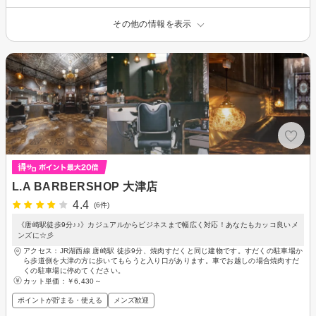
その他の情報を表示
L.A BARBERSHOP 大津店
4.4
(6件)
《唐崎駅徒歩9分♪♪》カジュアルからビジネスまで幅広く対応！あなたもカッコ良いメ
ンズに☆彡
アクセス：JR湖西線 唐崎駅 徒歩9分、焼肉すだくと同じ建物です。すだくの駐車場か
ら歩道側を大津の方に歩いてもらうと入り口があります。車でお越しの場合焼肉すだ
くの駐車場に停めてください。
カット単価：
￥6,430～
ポイントが貯まる・使える
メンズ歓迎