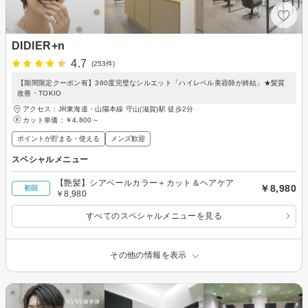
DIDIER+n
4.7
(253件)
【期間限定クーポン有】360度完璧なシルエット「ハイレベル美容師が終結」★髪質
改善・TOKIO
アクセス：JR東海道・山陽本線 守山(滋賀)駅 徒歩2分
カット単価：
￥4,800～
ポイントが貯まる・使える
メンズ歓迎
スペシャルメニュー
【艶髪】シアベールカラー＋カット＆ヘアケア
￥8,980
初回
￥8,980
すべてのスペシャルメニューを見る
その他の情報を表示