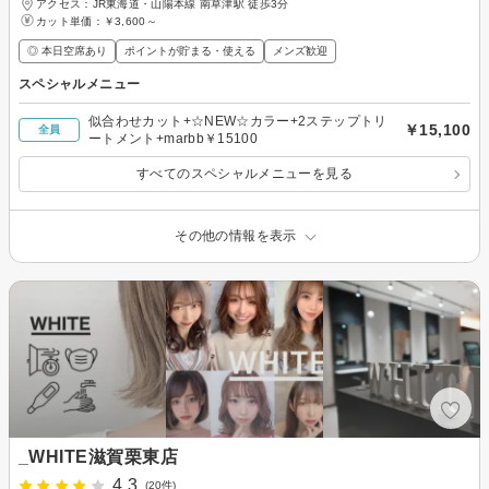
アクセス：JR東海道・山陽本線 南草津駅 徒歩3分
カット単価：
￥3,600～
◎ 本日空席あり
ポイントが貯まる・使える
メンズ歓迎
スペシャルメニュー
似合わせカット+☆NEW☆カラー+2ステップトリ
￥15,100
全員
ートメント+marbb￥15100
すべてのスペシャルメニューを見る
その他の情報を表示
_WHITE滋賀栗東店
4.3
(20件)