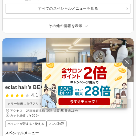
すべてのスペシャルメニューを見る
その他の情報を表示
eclat hair’s BEAU group
4.1
(10件)
カラー技術に自信アリ！若い女性から高評価☆駐車場完備でクレジットカードもOK。
アクセス：JR東海道本線 草津(滋賀)駅 徒歩15分
カット単価：
￥550～
ポイントが貯まる・使える
メンズ歓迎
スペシャルメニュー