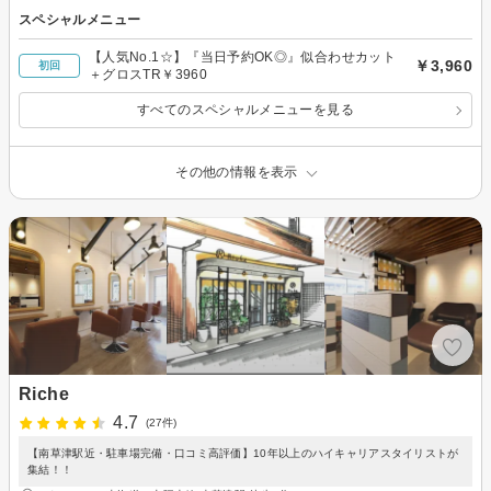
スペシャルメニュー
【人気No.1☆】『当日予約OK◎』似合わせカット
￥3,960
初回
＋グロスTR￥3960
すべてのスペシャルメニューを見る
その他の情報を表示
Riche
4.7
(27件)
【南草津駅近・駐車場完備・口コミ高評価】10年以上のハイキャリアスタイリストが
集結！！