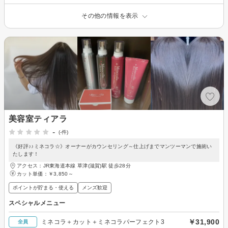
その他の情報を表示
美容室ティアラ
-
(-件)
《好評♪♪ミネコラ☆》オーナーがカウンセリング～仕上げまでマンツーマンで施術い
たします！
アクセス：JR東海道本線 草津(滋賀)駅 徒歩28分
カット単価：
￥3,850～
ポイントが貯まる・使える
メンズ歓迎
スペシャルメニュー
￥31,900
ミネコラ＋カット＋ミネコラパーフェクト3
全員