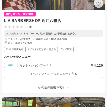
L.A BARBERSHOP 近江八幡店
-
(-件)
メンズ向けおすすめバーバー。駐車場完備でお子様連れも安心。
アクセス：JR東海道・山陽本線 近江八幡駅 徒歩20分
カット単価：
￥3,030～
◎ 本日空席あり
ポイントが貯まる・使える
メンズ歓迎
スペシャルメニュー
￥4,120
カット＋シャンプー！！
初回
すべてのスペシャルメニューを見る
その他の情報を表示