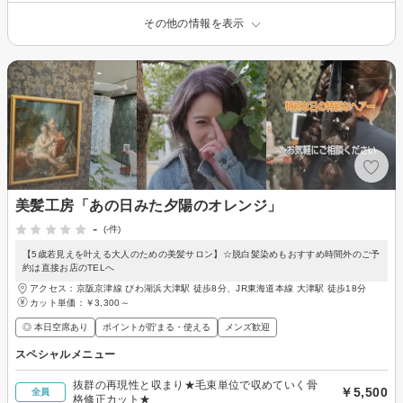
その他の情報を表示
美髪工房「あの日みた夕陽のオレンジ」
-
(-件)
【5歳若見えを叶える大人のための美髪サロン】☆脱白髪染めもおすすめ時間外のご予
約は直接お店のTELへ
アクセス：京阪京津線 びわ湖浜大津駅 徒歩8分、JR東海道本線 大津駅 徒歩18分
カット単価：
￥3,300～
◎ 本日空席あり
ポイントが貯まる・使える
メンズ歓迎
スペシャルメニュー
抜群の再現性と収まり★毛束単位で収めていく骨
￥5,500
全員
格修正カット★