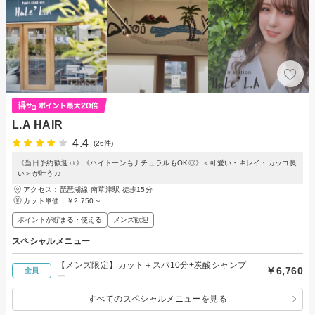
L.A HAIR
4.4
(26件)
《当日予約歓迎♪♪》《ハイトーンもナチュラルもOK◎》＜可愛い・キレイ・カッコ良
い＞が叶う♪♪
アクセス：琵琶湖線 南草津駅 徒歩15分
カット単価：
￥2,750～
ポイントが貯まる・使える
メンズ歓迎
スペシャルメニュー
【メンズ限定】カット＋スパ10分+炭酸シャンプ
￥6,760
全員
ー
すべてのスペシャルメニューを見る