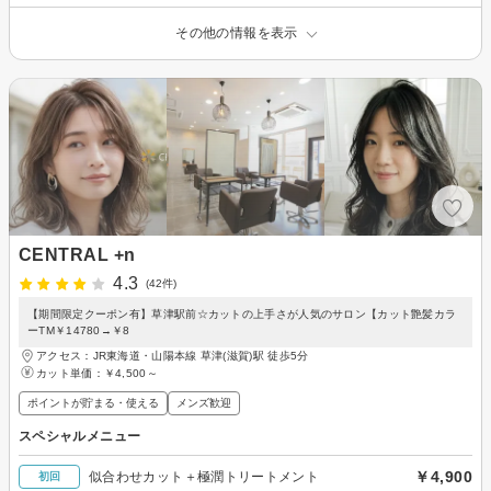
その他の情報を表示
CENTRAL +n
4.3
(42件)
【期間限定クーポン有】草津駅前☆カットの上手さが人気のサロン【カット艶髪カラ
ーTM￥14780→￥8
アクセス：JR東海道・山陽本線 草津(滋賀)駅 徒歩5分
カット単価：
￥4,500～
ポイントが貯まる・使える
メンズ歓迎
スペシャルメニュー
￥4,900
似合わせカット＋極潤トリートメント
初回