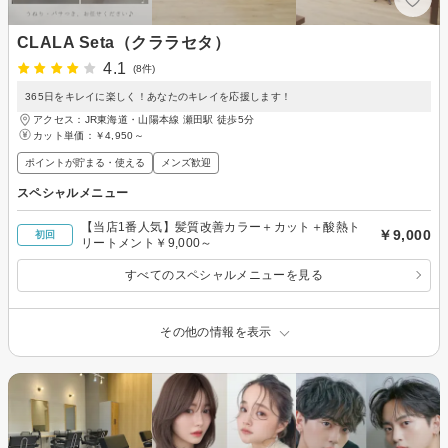
CLALA Seta（クララセタ）
4.1
(8件)
365日をキレイに楽しく！あなたのキレイを応援します！
アクセス：JR東海道・山陽本線 瀬田駅 徒歩5分
カット単価：
￥4,950～
ポイントが貯まる・使える
メンズ歓迎
スペシャルメニュー
【当店1番人気】髪質改善カラー＋カット＋酸熱ト
￥9,000
初回
リートメント￥9,000～
すべてのスペシャルメニューを見る
その他の情報を表示