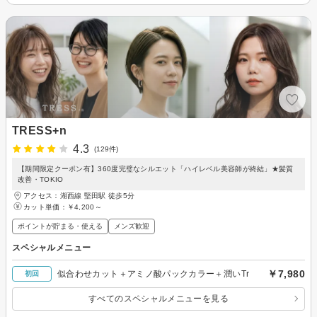
TRESS+n
4.3
(129件)
【期間限定クーポン有】360度完璧なシルエット「ハイレベル美容師が終結」★髪質
改善・TOKIO
アクセス：湖西線 堅田駅 徒歩5分
カット単価：
￥4,200～
ポイントが貯まる・使える
メンズ歓迎
スペシャルメニュー
￥7,980
似合わせカット＋アミノ酸パックカラー＋潤いTr
初回
すべてのスペシャルメニューを見る