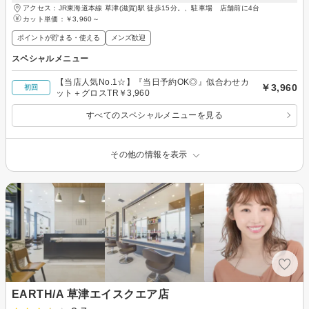
アクセス：JR東海道本線 草津(滋賀)駅 徒歩15分。、駐車場 店舗前に4台
カット単価：
￥3,960～
ポイントが貯まる・使える
メンズ歓迎
スペシャルメニュー
【当店人気No.1☆】『当日予約OK◎』似合わせカ
￥3,960
初回
ット＋グロスTR￥3,960
すべてのスペシャルメニューを見る
その他の情報を表示
EARTH/A 草津エイスクエア店