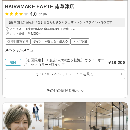
HAIR&MAKE EARTH 南草津店
4.0
(31件)
【南草西口から徒歩12分】自分らしさを引き出すトレンドスタイルへ導きます！！
アクセス：JR東海道本線 南草津駅西口 徒歩12分
カット単価：
￥4,500～
◎ 本日空席あり
ポイントが貯まる・使える
メンズ歓迎
スペシャルメニュー
【初回限定】〈頭皮への刺激を軽減〉カット+オー
￥10,200
初回
ガニックカラー+頭皮ケア
すべてのスペシャルメニューを見る
その他の情報を表示