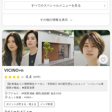
すべてのスペシャルメニューを見る
その他の情報を表示
VICINO+n
4.4
(30件)
【駐車場あり☆期間限定クーポン・学割有】360度完璧なシルエット「ハイレベル美
容師が集結」★髪質改善
アクセス：JR琵琶湖線 瀬田(滋賀)駅 徒歩10分
カット単価：
￥900～
ポイントが貯まる・使える
メンズ歓迎
スペシャルメニュー