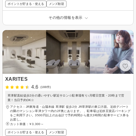
ポイントが貯まる・使える
メンズ歓迎
その他の情報を表示
XARITES
4.6
(188件)
草津駅直結徒歩2分の通いやすい駅近サロン☆駐車場有り♪月曜日営業・20時まで営
業！当日予約OK☆
アクセス：JR東海道・山陽本線 草津駅 徒歩2分 JR草津駅の東口方面。近鉄デパート
の隣のマンション草津タワー内の2F奥にあります。 、駐車場は近鉄百貨店パーキング
をご利用下さい。3500円以上のお会計で予約時間から最大3時間の駐車サービス券を
お渡し。
カット単価：
￥3,300～
ポイントが貯まる・使える
メンズ歓迎