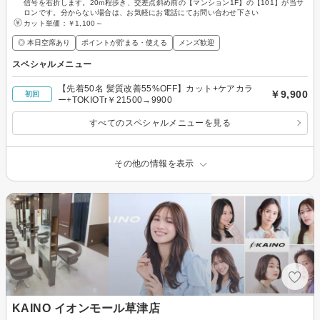
信号を右折します。20m程歩き、交差点斜め前の【マンション1F】の【101】が当サ
ロンです。分からない場合は、お気軽にお電話にてお問い合わせ下さい
カット単価：
￥1,100～
◎ 本日空席あり
ポイントが貯まる・使える
メンズ歓迎
スペシャルメニュー
【先着50名 髪質改善55%OFF】カット+ケアカラ
￥9,900
初回
ー+TOKIOTr￥21500→9900
すべてのスペシャルメニューを見る
その他の情報を表示
KAINO イオンモール草津店