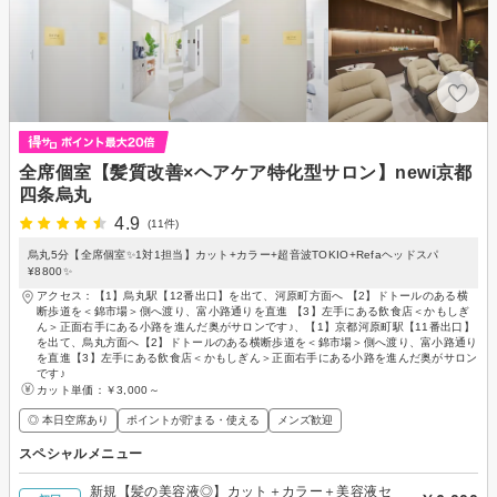
全席個室【髪質改善×ヘアケア特化型サロン】newi京都
四条烏丸
4.9
(11件)
烏丸5分【全席個室✨1対1担当】カット+カラー+超音波TOKIO+Refaヘッドスパ
¥8800✨
アクセス：【1】烏丸駅【12番出口】を出て、河原町方面へ 【2】ドトールのある横
断歩道を＜錦市場＞側へ渡り、富小路通りを直進 【3】左手にある飲食店＜かもしぎ
ん＞正面右手にある小路を進んだ奥がサロンです♪、【1】京都河原町駅【11番出口】
を出て、烏丸方面へ【2】ドトールのある横断歩道を＜錦市場＞側へ渡り、富小路通り
を直進【3】左手にある飲食店＜かもしぎん＞正面右手にある小路を進んだ奥がサロン
です♪
カット単価：
￥3,000～
◎ 本日空席あり
ポイントが貯まる・使える
メンズ歓迎
スペシャルメニュー
新規【髪の美容液◎】カット＋カラー＋美容液セ