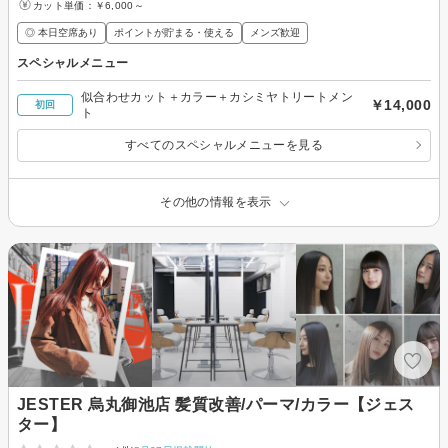
カット単価：
￥6,000～
◎ 本日空席あり
ポイントが貯まる・使える
メンズ歓迎
スペシャルメニュー
似合わせカット＋カラー＋カシミヤトリートメン
￥14,000
初回
ト
すべてのスペシャルメニューを見る
その他の情報を表示
JESTER 烏丸御池店 髪質改善/パーマ/カラー【ジェス
ター】