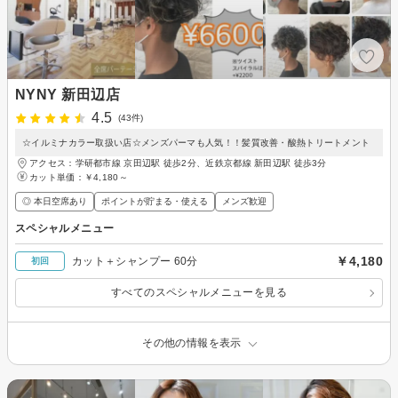
NYNY 新田辺店
4.5
(43件)
☆イルミナカラー取扱い店☆メンズパーマも人気！！髪質改善・酸熱トリートメント
アクセス：学研都市線 京田辺駅 徒歩2分、近鉄京都線 新田辺駅 徒歩3分
カット単価：
￥4,180～
◎ 本日空席あり
ポイントが貯まる・使える
メンズ歓迎
スペシャルメニュー
￥4,180
カット＋シャンプー 60分
初回
すべてのスペシャルメニューを見る
その他の情報を表示