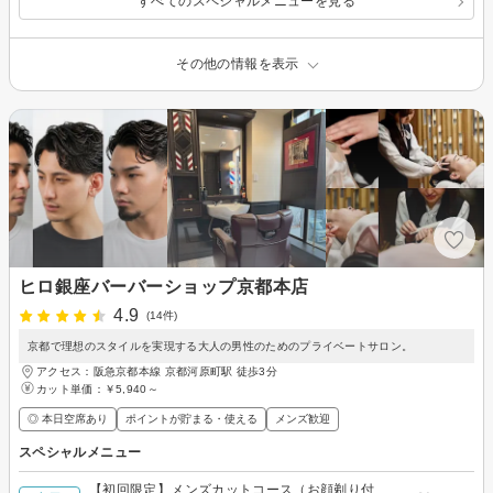
すべてのスペシャルメニューを見る
その他の情報を表示
ヒロ銀座バーバーショップ京都本店
4.9
(14件)
京都で理想のスタイルを実現する大人の男性のためのプライベートサロン。
アクセス：阪急京都本線 京都河原町駅 徒歩3分
カット単価：
￥5,940～
◎ 本日空席あり
ポイントが貯まる・使える
メンズ歓迎
スペシャルメニュー
【初回限定】メンズカットコース（お顔剃り付