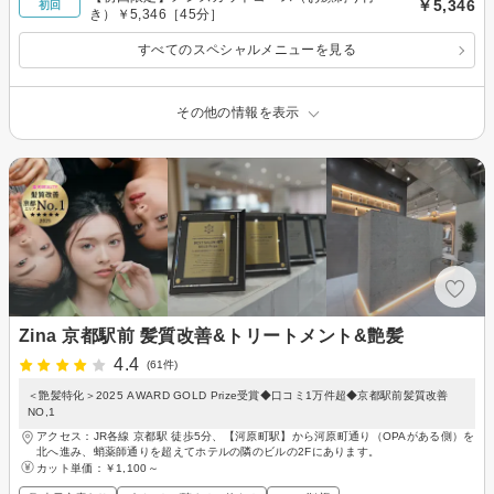
￥5,346
初回
き）￥5,346［45分］
すべてのスペシャルメニューを見る
その他の情報を表示
Zina 京都駅前 髪質改善&トリートメント&艶髪
4.4
(61件)
＜艶髪特化＞2025 AWARD GOLD Prize受賞◆口コミ1万件超◆京都駅前髪質改善
NO,1
アクセス：JR各線 京都駅 徒歩5分、【河原町駅】から河原町通り（OPAがある側）を
北へ進み、蛸薬師通りを超えてホテルの隣のビルの2Fにあります。
カット単価：
￥1,100～