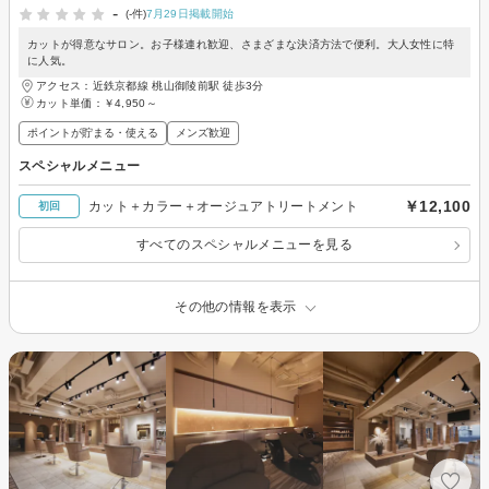
-
(-件)
7月29日掲載開始
カットが得意なサロン。お子様連れ歓迎、さまざまな決済方法で便利。大人女性に特
に人気。
アクセス：近鉄京都線 桃山御陵前駅 徒歩3分
カット単価：
￥4,950～
ポイントが貯まる・使える
メンズ歓迎
スペシャルメニュー
￥12,100
カット＋カラー＋オージュアトリートメント
初回
すべてのスペシャルメニューを見る
その他の情報を表示