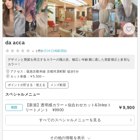
da acca
-
(-件)
6月26日掲載開始
デザインと艶髪を両立するカラーの職人技。幅広い年齢層に適した美髪矯正と多彩な
カラー！
アクセス：阪急京都本線 京都河原町駅 徒歩5分
カット単価：
￥5,500～
ポイントが貯まる・使える
メンズ歓迎
スペシャルメニュー
【新規】透明感カラー＋似合わせカット&3stepト
￥9,900
初回
リートメント ¥9900
すべてのスペシャルメニューを見る
その他の情報を表示