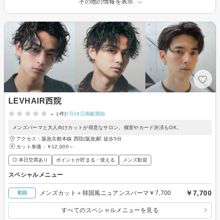
その他の情報を表示
LEVHAIR西院
-
(-件)
7月18日掲載開始
メンズパーマと大人向けカットが得意なサロン。個室やカード決済もOK。
アクセス：阪急京都本線 西院(阪急)駅 徒歩5分
カット単価：
￥12,000～
◎ 本日空席あり
ポイントが貯まる・使える
メンズ歓迎
スペシャルメニュー
￥7,700
メンズカット＋韓国風ニュアンスパーマ￥7,700
初回
すべてのスペシャルメニューを見る