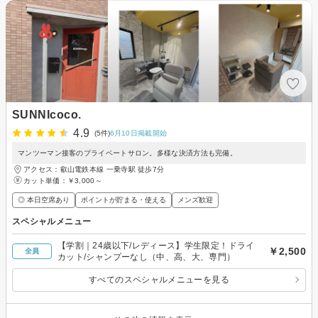
SUNNIcoco.
4.9
(5件)
6月10日掲載開始
マンツーマン接客のプライベートサロン。多様な決済方法も完備。
アクセス：叡山電鉄本線 一乗寺駅 徒歩7分
カット単価：
￥3,000～
◎ 本日空席あり
ポイントが貯まる・使える
メンズ歓迎
スペシャルメニュー
【学割｜24歳以下/レディース】学生限定！ドライ
￥2,500
全員
カット/シャンプーなし（中、高、大、専門）
すべてのスペシャルメニューを見る