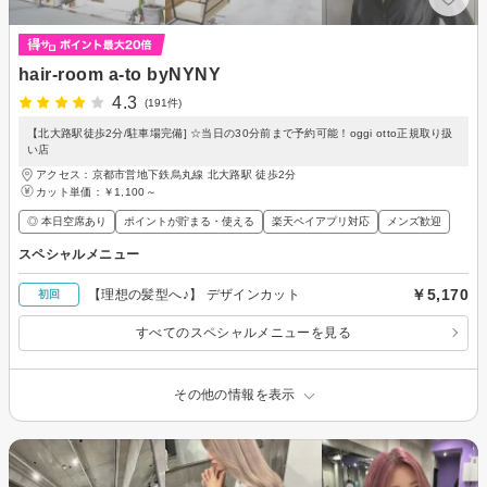
hair-room a-to byNYNY
4.3
(191件)
【北大路駅徒歩2分/駐車場完備] ☆当日の30分前まで予約可能！oggi otto正規取り扱
い店
アクセス：京都市営地下鉄烏丸線 北大路駅 徒歩2分
カット単価：
￥1,100～
◎ 本日空席あり
ポイントが貯まる・使える
楽天ペイアプリ対応
メンズ歓迎
スペシャルメニュー
￥5,170
【理想の髪型へ♪】 デザインカット
初回
すべてのスペシャルメニューを見る
その他の情報を表示