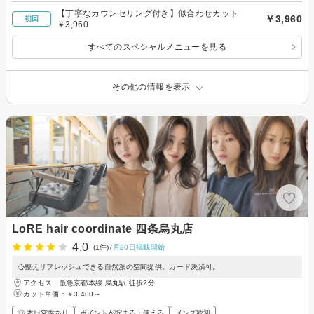
【丁寧なカウンセリング付き】似合わせカット
￥3,960
初回
￥3,960
すべてのスペシャルメニューを見る
その他の情報を表示
LoRE hair coordinate 四条烏丸店
4.0
(1件)
7月20日掲載開始
心整えリフレッシュできる自然派の空間提供。カード決済可。
アクセス：阪急京都本線 烏丸駅 徒歩2分
カット単価：
￥3,400～
◎ 本日空席あり
ポイントが貯まる・使える
メンズ歓迎