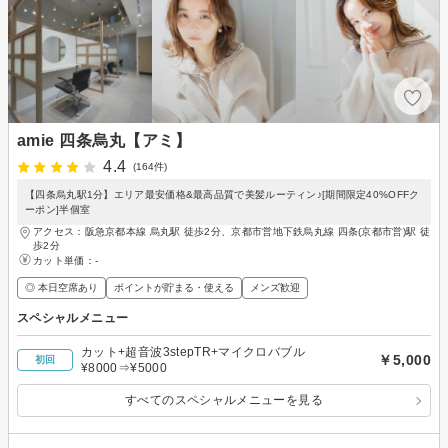
amie 四条烏丸【アミ】
4.4
(164件)
【四条烏丸駅1分】エリア最安価格&最高品質で美髪ルーティン♪[期間限定40%OFFク
ーポン]半個室
アクセス：阪急京都本線 烏丸駅 徒歩2分、京都市営地下鉄烏丸線 四条(京都市営)駅 徒
歩2分
カット単価：
-
◎ 本日空席あり
ポイントが貯まる・使える
メンズ歓迎
スペシャルメニュー
カット+超音波3stepTR+マイクロバブル
￥5,000
初回
¥8000⇒¥5000
すべてのスペシャルメニューを見る