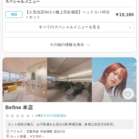
スペシャルメニュー
【人気当店No1☆極上完全個室】ヘッドスパ45分
￥10,190
初回
＋カット
すべてのスペシャルメニューを見る
その他の情報を表示
Befine 本店
-
(-件)
5月26日掲載開始
カット技術が魅力。お子様連れも安心の駐車場完備。多様な決済方法対応。
アクセス：京阪本線 丹波橋駅 徒歩1分
カット単価：
￥5,500～