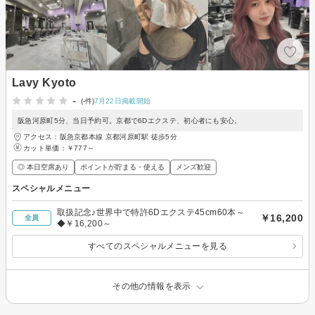
Lavy Kyoto
-
(-件)
7月22日掲載開始
阪急河原町5分、当日予約可。京都で6Dエクステ、初心者にも安心。
アクセス：阪急京都本線 京都河原町駅 徒歩5分
カット単価：
￥777～
◎ 本日空席あり
ポイントが貯まる・使える
メンズ歓迎
スペシャルメニュー
取扱記念♪世界中で特許6Dエクステ45cm60本～
￥16,200
全員
◆￥16,200～
すべてのスペシャルメニューを見る
その他の情報を表示