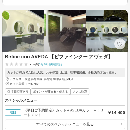
Befine coo AVEDA 【ビファインクー アヴェダ】
-
(-件)
5月26日掲載開始
カットが得意で女性に人気。お子様連れ歓迎、駐車場完備。各種決済方法も豊富。
アクセス：阪急京都本線 京都河原町駅 徒歩3分
カット単価：
￥5,750～
◎ 本日空席あり
ポイントが貯まる・使える
メンズ歓迎
スペシャルメニュー
《平日ご予約限定》カット＋AVEDAカラー＋トリ
￥14,400
初回
ートメント
すべてのスペシャルメニューを見る