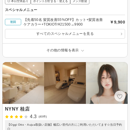
◎ 本日空席あり
ポイントが貯まる・使える
メンズ歓迎
スペシャルメニュー
【先着50名 髪質改善55%OFF】カット+髪質改善
￥9,900
初回
ケアカラー+TOKIOTr¥21500→9900
すべてのスペシャルメニューを見る
その他の情報を表示
NYNY 桂店
4.3
(40件)
【Oggi Otto・Aujua取扱い店舗】幅広い世代の方にご利用いただいてます☆当日予約
◎