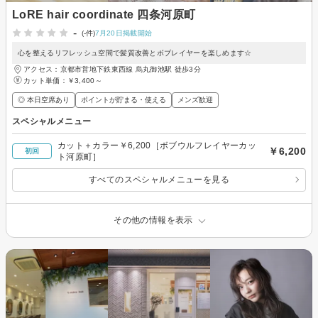
LoRE hair coordinate 四条河原町
-
(-件)
7月20日掲載開始
心を整えるリフレッシュ空間で髪質改善とボブレイヤーを楽しめます☆
アクセス：京都市営地下鉄東西線 烏丸御池駅 徒歩3分
カット単価：
￥3,400～
◎ 本日空席あり
ポイントが貯まる・使える
メンズ歓迎
スペシャルメニュー
カット＋カラー￥6,200［ボブウルフレイヤーカッ
￥6,200
初回
ト河原町］
すべてのスペシャルメニューを見る
その他の情報を表示