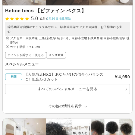
Befine becs 【ビファイン ベクス】
5.0
(1件)
5月26日掲載開始
縮毛矯正が自慢のナチュラルサロン。駐車場完備でアクセス抜群。お子様連れも安
心！
アクセス：京阪本線 三条(京都)駅 徒歩6分、京都市営地下鉄東西線 京都市役所前駅 徒
歩3分
カット単価：
￥4,950～
ポイントが貯まる・使える
メンズ歓迎
スペシャルメニュー
【人気当店No.2】あなただけの似合うバランス
￥4,950
初回
に！似合わせカット
すべてのスペシャルメニューを見る
その他の情報を表示