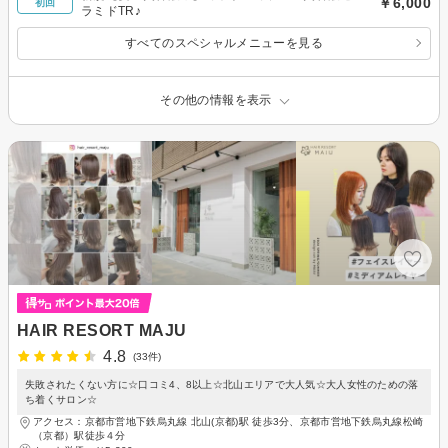
￥6,000
初回
ラミドTR♪
すべてのスペシャルメニューを見る
その他の情報を表示
HAIR RESORT MAJU
4.8
(33件)
失敗されたくない方に☆口コミ4、8以上☆北山エリアで大人気☆大人女性のための落
ち着くサロン☆
アクセス：京都市営地下鉄烏丸線 北山(京都)駅 徒歩3分、京都市営地下鉄烏丸線松崎
（京都）駅徒歩４分