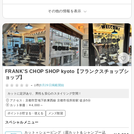
その他の情報を表示
FRANK'S CHOP SHOP kyoto【フランクスチョップシ
ョップ】
-
(-件)
5月29日掲載開始
カットに定評あり、男性も安心のスタイリング空間！
アクセス：京都市営地下鉄東西線 京都市役所前駅 徒歩5分
カット単価：
￥4,000～
ポイントが貯まる・使える
メンズ歓迎
スペシャルメニュー
カット＋シェービング（眉カット＆シャンプー込