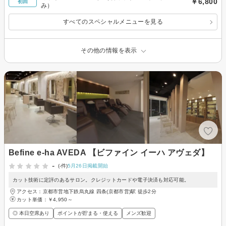
￥6,800
初回
み）
すべてのスペシャルメニューを見る
その他の情報を表示
Befine e-ha AVEDA 【ビファイン イーハ アヴェダ】
-
(-件)
5月26日掲載開始
カット技術に定評のあるサロン。クレジットカードや電子決済も対応可能。
アクセス：京都市営地下鉄烏丸線 四条(京都市営)駅 徒歩2分
カット単価：
￥4,950～
◎ 本日空席あり
ポイントが貯まる・使える
メンズ歓迎