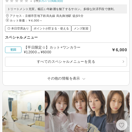
-
(-件)
5月27日掲載開始
トリートメント充実。幅広い年齢層を魅了するサロン。多様な決済手段で便利。
アクセス：京都市営地下鉄烏丸線 烏丸御池駅 徒歩5分
カット単価：
￥4,000～
◎ 本日空席あり
ポイントが貯まる・使える
メンズ歓迎
スペシャルメニュー
【平日限定☆】カット+ワンカラー
￥6,000
初回
¥12000→¥6000
すべてのスペシャルメニューを見る
その他の情報を表示