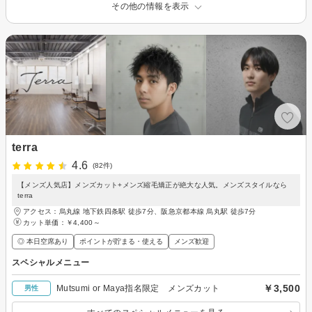
その他の情報を表示
terra
4.6
(82件)
【メンズ人気店】メンズカット+メンズ縮毛矯正が絶大な人気。メンズスタイルなら
terra
アクセス：烏丸線 地下鉄四条駅 徒歩7分、阪急京都本線 烏丸駅 徒歩7分
カット単価：
￥4,400～
◎ 本日空席あり
ポイントが貯まる・使える
メンズ歓迎
スペシャルメニュー
￥3,500
Mutsumi or Maya指名限定 メンズカット
男性