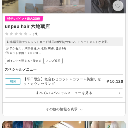
unpeu hair 六地蔵店
-
(-件)
駐車場完備でクレジットカード対応の便利なサロン。トリートメントが充実。
アクセス：JR奈良線 六地蔵(JR)駅 徒歩3分
カット単価：
￥3,960～
ポイントが貯まる・使える
メンズ歓迎
スペシャルメニュー
【平日限定】似合わせカット＋カラー＋美髪リセ
￥10,120
初回
ットカウンセリング
すべてのスペシャルメニューを見る
その他の情報を表示