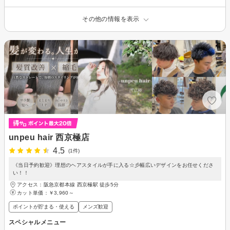
その他の情報を表示
unpeu hair 西京極店
4.5
(1件)
《当日予約歓迎》理想のヘアスタイルが手に入る☆彡幅広いデザインをお任せくださ
い！！
アクセス：阪急京都本線 西京極駅 徒歩5分
カット単価：
￥3,960～
ポイントが貯まる・使える
メンズ歓迎
スペシャルメニュー