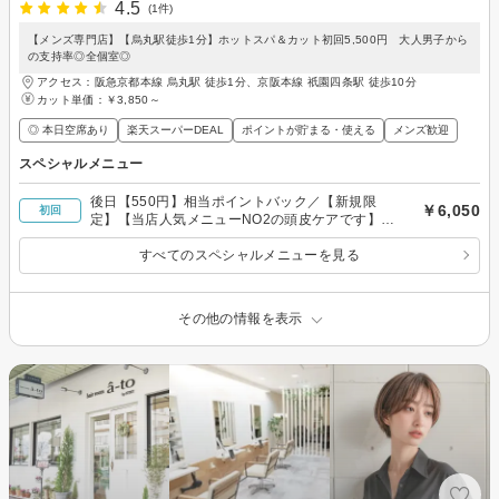
4.5
(1件)
【メンズ専門店】【烏丸駅徒歩1分】ホットスパ＆カット初回5,500円 大人男子から
の支持率◎全個室◎
アクセス：阪急京都本線 烏丸駅 徒歩1分、京阪本線 祇園四条駅 徒歩10分
カット単価：
￥3,850～
◎ 本日空席あり
楽天スーパーDEAL
ポイントが貯まる・使える
メンズ歓迎
スペシャルメニュー
後日【550円】相当ポイントバック／【新規限
￥6,050
初回
定】【当店人気メニューNO2の頭皮ケアです】頭
皮ケア＋似合わせカット+眉カット
すべてのスペシャルメニューを見る
その他の情報を表示