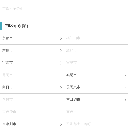
京都府その他
市区から探す
京都市
福知山市
舞鶴市
綾部市
宇治市
宮津市
亀岡市
城陽市
向日市
長岡京市
八幡市
京田辺市
京丹後市
南丹市
木津川市
乙訓郡大山崎町