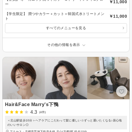
￥11,000
ー
【学生限定】 潤つやカラー＋カット＋韓国式水トリートメン
￥11,000
ト
すべてのメニューを見る
その他の情報を表示
Hair&Face Marry's下鴨
4.3
(4件)
＜北山駅徒歩10分＞ヘアケアにこだわって髪に優しい☆ずっと通いたくなる♪居心地
のいいサロン◎
アクセス：京都市営地下鉄烏丸線 北山(京都)駅 徒歩10分