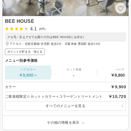
BEE HOUSE
4.1
(4件)
クセ毛・生えグセでお困りの方はBEE HOUSEにお任せ♪
アクセス：近鉄京都線 伏見駅 徒歩2分、京阪本線 墨染駅 徒歩10分
ポイントが貯まる・使える
メニュー別参考価格
ヘアカラー
カット単価
パーマ
￥9,900～
-
￥8,800～
￥9,900
カラー
￥10,720
ご新規様限定☆カット＋カラー＋コラーゲントリートメント
すべてのメニューを見る
その他の情報を表示