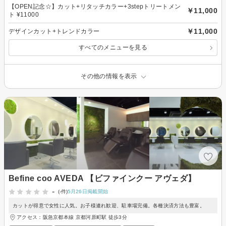
【OPEN記念☆】カット+リタッチカラー+3stepトリートメン
￥11,000
ト ¥11000
￥11,000
デザインカット+トレンドカラー
すべてのメニューを見る
その他の情報を表示
Befine coo AVEDA 【ビファインクー アヴェダ】
-
(-件)
5月26日掲載開始
カットが得意で女性に人気。お子様連れ歓迎、駐車場完備。各種決済方法も豊富。
アクセス：阪急京都本線 京都河原町駅 徒歩3分