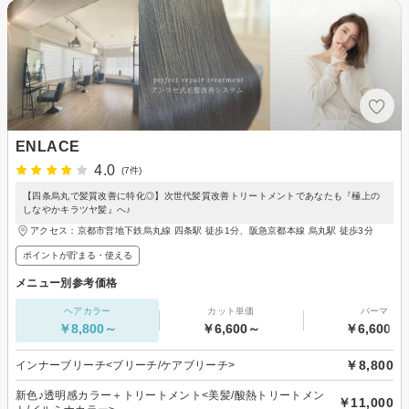
ENLACE
4.0
(7件)
【四条烏丸で髪質改善に特化◎】次世代髪質改善トリートメントであなたも『極上の
しなやかキラツヤ髪』へ♪
アクセス：京都市営地下鉄烏丸線 四条駅 徒歩1分、阪急京都本線 烏丸駅 徒歩3分
ポイントが貯まる・使える
メニュー別参考価格
ヘアカラー
カット単価
パーマ
￥8,800～
￥6,600～
￥6,600～
￥8,800
インナーブリーチ<ブリーチ/ケアブリーチ>
新色♪透明感カラー＋トリートメント<美髪/酸熱トリートメン
￥11,000