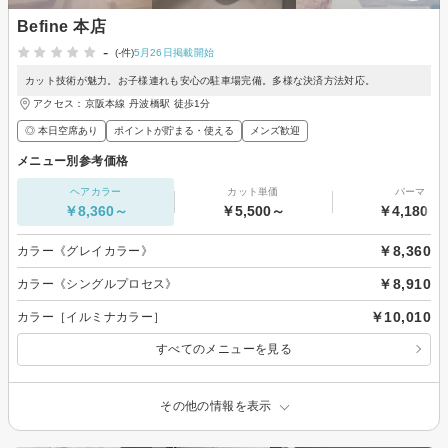
Befine 本店
-
(-件)
5月26日掲載開始
カット技術が魅力。お子様連れも安心の駐車場完備。多様な決済方法対応。
アクセス：京阪本線 丹波橋駅 徒歩1分
◎ 本日空席あり
ポイントが貯まる・使える
メンズ歓迎
メニュー別参考価格
ヘアカラー
カット単価
パーマ
￥8,360～
￥5,500～
￥4,180～
￥8,360
カラー《グレイカラー》
￥8,910
カラー《シングルプロセス》
￥10,010
カラー［イルミナカラー］
すべてのメニューを見る
その他の情報を表示