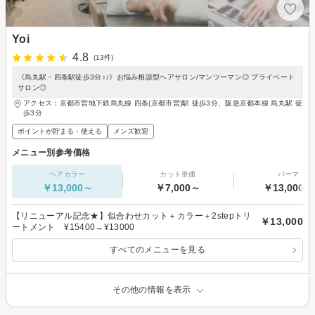
Yoi
4.8
(13件)
《烏丸駅・四条駅徒歩3分♪♪》お悩み相談型ヘアサロン/マンツーマン◎ プライベート
サロン◎
アクセス：京都市営地下鉄烏丸線 四条(京都市営)駅 徒歩3分、阪急京都本線 烏丸駅 徒
歩3分
ポイントが貯まる・使える
メンズ歓迎
メニュー別参考価格
ヘアカラー
カット単価
パーマ
￥13,000～
￥7,000～
￥13,000～
【リニューアル記念★】似合わせカット＋カラー＋2stepトリ
￥13,000
ートメント ¥15400→¥13000
すべてのメニューを見る
その他の情報を表示