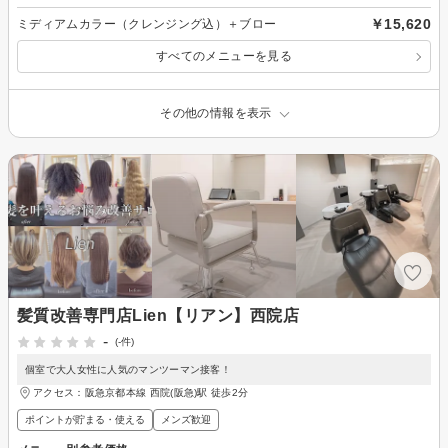
￥15,620
ミディアムカラー（クレンジング込）＋ブロー
すべてのメニューを見る
その他の情報を表示
髪質改善専門店Lien【リアン】西院店
-
(-件)
個室で大人女性に人気のマンツーマン接客！
アクセス：阪急京都本線 西院(阪急)駅 徒歩2分
ポイントが貯まる・使える
メンズ歓迎