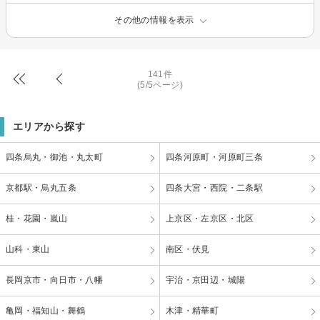
その他の情報を表示
141件
(5/5ページ)
エリアから探す
四条烏丸・御池・丸太町
四条河原町・河原町三条
京都駅・烏丸五条
四条大宮・西院・二条駅
桂・花園・嵐山
上京区・左京区・北区
山科・東山
南区・伏見
長岡京市・向日市・八幡
宇治・京田辺・城陽
亀岡・福知山・舞鶴
木津・精華町