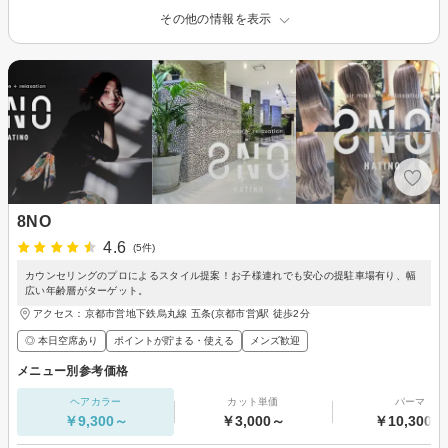
その他の情報を表示
8NO
4.6
(5件)
カウンセリングのプロによるスタイル提案！お子様連れでも安心の提駐車場有り、幅
広い年齢層がターゲット。
アクセス：京都市営地下鉄烏丸線 五条(京都市営)駅 徒歩2分
◎ 本日空席あり
ポイントが貯まる・使える
メンズ歓迎
メニュー別参考価格
ヘアカラー
カット単価
パーマ
￥9,300～
￥3,000～
￥10,300～