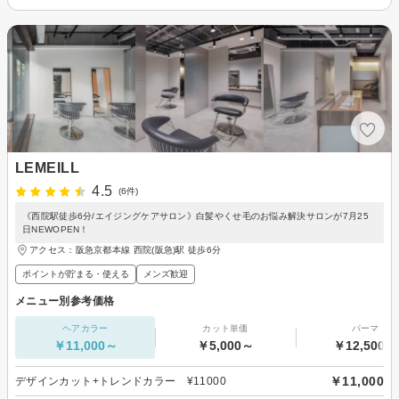
LEMEILL
4.5
(6件)
《西院駅徒歩6分/エイジングケアサロン》白髪やくせ毛のお悩み解決サロンが7月25
日NEWOPEN！
アクセス：阪急京都本線 西院(阪急)駅 徒歩6分
ポイントが貯まる・使える
メンズ歓迎
メニュー別参考価格
ヘアカラー
カット単価
パーマ
￥11,000～
￥5,000～
￥12,500～
￥11,000
デザインカット+トレンドカラー ¥11000