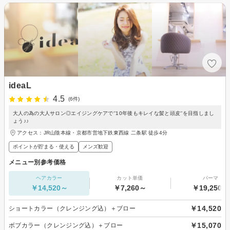
ideaL
4.5
(6件)
大人の為の大人サロン◎エイジングケアで‘’10年後もキレイな髪と頭皮‘’を目指しまし
ょう♪♪
アクセス：JR山陰本線・京都市営地下鉄東西線 二条駅 徒歩4分
ポイントが貯まる・使える
メンズ歓迎
メニュー別参考価格
ヘアカラー
カット単価
パーマ
￥14,520～
￥7,260～
￥19,250～
￥14,520
ショートカラー（クレンジング込）＋ブロー
￥15,070
ボブカラー（クレンジング込）＋ブロー