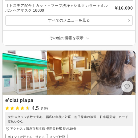
【トステア配合】カット＋マーブ洗浄＋シルクカラー＋ミル
￥16,000
ボンヘアマスク 16000
すべてのメニューを見る
その他の情報を表示
e'clat plapa
4.5
(1件)
女性スタッフ多数で安心。幅広い年代に対応。お子様連れ歓迎、駐車場完備、カード
支払いOK。
アクセス：阪急京都本線 長岡天神駅 徒歩20分
ポイントが貯まる・使える
メンズ歓迎