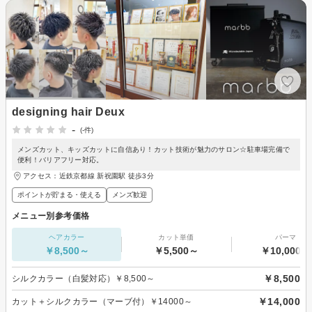
designing hair Deux
-
(-件)
メンズカット、キッズカットに自信あり！カット技術が魅力のサロン☆駐車場完備で
便利！バリアフリー対応。
アクセス：近鉄京都線 新祝園駅 徒歩3分
ポイントが貯まる・使える
メンズ歓迎
メニュー別参考価格
ヘアカラー
カット単価
パーマ
￥8,500～
￥5,500～
￥10,000～
￥8,500
シルクカラー（白髪対応）￥8,500～
￥14,000
カット＋シルクカラー（マーブ付）￥14000～