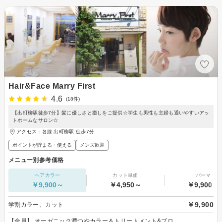
Hair&Face Marry First
4.6
(18件)
【出町柳駅徒歩7分】髪に優しさと癒しをご提供☆学生も男性も主婦も通いやすいアッ
トホームなサロン☆
アクセス：各線 出町柳駅 徒歩7分
ポイントが貯まる・使える
メンズ歓迎
メニュー別参考価格
ヘアカラー
カット単価
パーマ
￥9,900～
￥4,950～
￥9,900～
￥9,900
学割カラー、カット
【全員】 オーガニック潤つやカラー＆トリートメント&ブロ