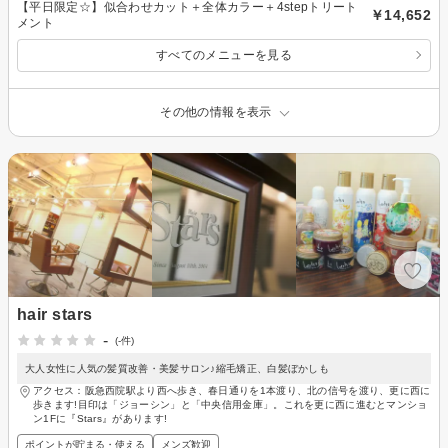
【平日限定☆】似合わせカット＋全体カラー＋4stepトリート
￥14,652
メント
すべてのメニューを見る
その他の情報を表示
hair stars
-
(-件)
大人女性に人気の髪質改善・美髪サロン♪縮毛矯正、白髪ぼかしも
アクセス：阪急西院駅より西へ歩き、春日通りを1本渡り、北の信号を渡り、更に西に
歩きます!目印は「ジョーシン」と「中央信用金庫」。これを更に西に進むとマンショ
ン1Fに『Stars』があります!
ポイントが貯まる・使える
メンズ歓迎