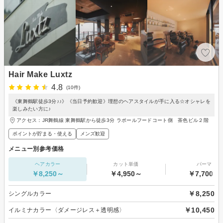
Hair Make Luxtz
4.8
(10件)
《東舞鶴駅徒歩3分♪♪》《当日予約歓迎》理想のヘアスタイルが手に入る☆オシャレを
楽しみたい方に♪
アクセス：JR舞鶴線 東舞鶴駅から徒歩3分 ラポールフードコート側 茶色ビル２階
ポイントが貯まる・使える
メンズ歓迎
メニュー別参考価格
ヘアカラー
カット単価
パーマ
￥8,250～
￥4,950～
￥7,700～
￥8,250
シングルカラー
￥10,450
イルミナカラー〈ダメージレス＋透明感〉