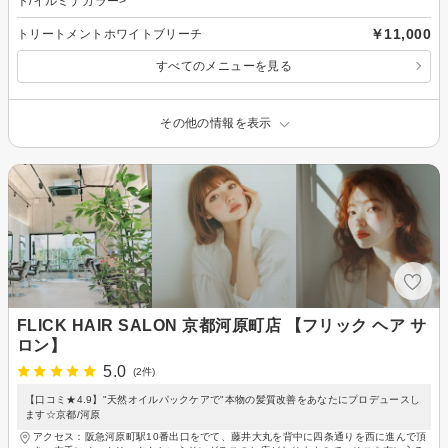
ト/イルミナカラー>
￥11,000
トリートメントホワイトブリーチ
すべてのメニューを見る
その他の情報を表示
FLICK HAIR SALON 京都河原町店 【フリック ヘア サ
ロン】
5.0
(2件)
【口コミ★4.9】"天然オイルパックケアで"本物の髪質改善をあなたにプロデュースし
ます☆京都/河原
アクセス：阪急河原町駅10番出口をでて、藤井大丸を背中に四条通りを西に進んで頂