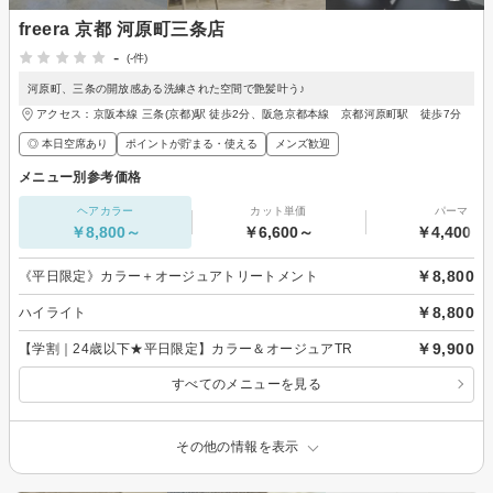
freera 京都 河原町三条店
-
(-件)
河原町、三条の開放感ある洗練された空間で艶髪叶う♪
アクセス：京阪本線 三条(京都)駅 徒歩2分、阪急京都本線 京都河原町駅 徒歩7分
◎ 本日空席あり
ポイントが貯まる・使える
メンズ歓迎
メニュー別参考価格
ヘアカラー
カット単価
パーマ
￥8,800～
￥6,600～
￥4,400～
￥8,800
《平日限定》カラー＋オージュアトリートメント
￥8,800
ハイライト
￥9,900
【学割｜24歳以下★平日限定】カラー＆オージュアTR
すべてのメニューを見る
その他の情報を表示