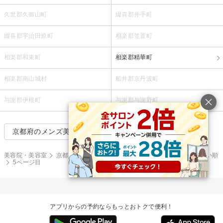
久世郡久御山町
綴喜郡井手町
綴喜郡宇治田原町
相楽郡笠置町
相楽郡和束町
相楽郡精華町
相楽郡南山城村
船井郡京丹波町
与謝郡伊根町
与謝郡与謝野町
京都府のメンズ美容室で絞り込む
美容院・美容室
京都府
電子マネー決済可
ヘアカラー
価格が安い順
5ページ目
アプリからの予約ならもっとおトクで便利！