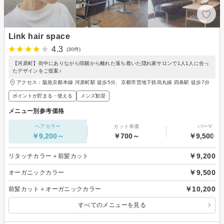
Link hair space
4.3
(30件)
【河原町】街中にありながら喧騒から離れた落ち着いた隠れ家サロンで1人1人に合っ
たデザインをご提案♪
アクセス：阪急京都本線 河原町駅 徒歩5分、京都市営地下鉄烏丸線 四条駅 徒歩7分
ポイントが貯まる・使える
メンズ歓迎
メニュー別参考価格
ヘアカラー
カット単価
パーマ
￥9,200～
￥700～
￥9,500～
￥9,200
リタッチカラー＋前髪カット
￥9,500
オーガニックカラー
￥10,200
前髪カット＋オーガニックカラー
すべてのメニューを見る