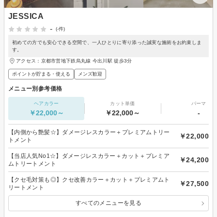
JESSICA
-
(-件)
初めての方でも安心できる空間で、一人ひとりに寄り添った誠実な施術をお約束しま
す。
アクセス：京都市営地下鉄烏丸線 今出川駅 徒歩3分
ポイントが貯まる・使える
メンズ歓迎
メニュー別参考価格
ヘアカラー
カット単価
パーマ
￥22,000～
￥22,000～
-
【内側から艶髪☆】ダメージレスカラー＋プレミアムトリー
￥22,000
トメント
【当店人気No1☆】ダメージレスカラー＋カット＋プレミア
￥24,200
ムトリートメント
【クセ毛対策も◎】クセ改善カラー＋カット＋プレミアムト
￥27,500
リートメント
すべてのメニューを見る