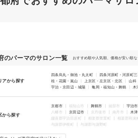
 京都府でおすすめのパーマサロ
府のパーマのサロン一覧
おすすめ順や人気順、価格が安い順な
四条烏丸・御池・丸太町
四条河原町・河原町三
リアから探す
桂・花園・嵐山
上京区・左京区・北区
山科
宇治・京田辺・城陽
亀岡・福知山・舞鶴
木
京都市
福知山市
舞鶴市
綾部市
宇治市
八幡市
京田辺市
京丹後市
南丹市
木津
区から探す
綴喜郡宇治田原町
相楽郡笠置町
相楽郡和束
与謝郡伊根町
与謝郡与謝野町