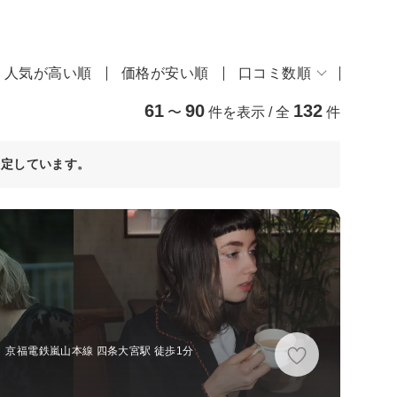
人気が高い順
価格が安い順
口コミ数順
61
90
132
〜
件を表示 / 全
件
決定しています。
、京福電鉄嵐山本線 四条大宮駅 徒歩1分