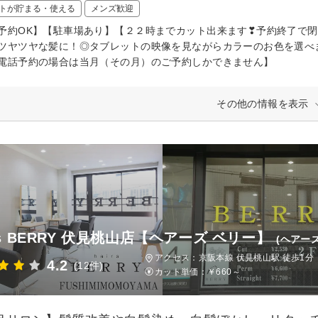
トが貯まる・使える
メンズ歓迎
予約OK】【駐車場あり】【２２時までカット出来ます❣予約終了で
ツヤツヤな髪に！◎タブレットの映像を見ながらカラーのお色を選べ
電話予約の場合は当月（その月）のご予約しかできません】
その他の情報を表示
rs BERRY 伏見桃山店【ヘアーズ ベリー】
(ヘアー
アクセス：京阪本線 伏見桃山駅 徒歩1分
4.2
(12件)
カット単価：
￥660～