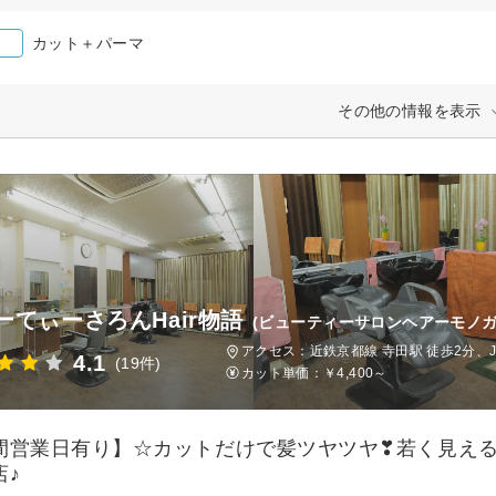
カット＋パーマ
その他の情報を表示
ーてぃーさろんHair物語
(ビューティーサロンヘアーモノガ
アクセス：近鉄京都線 寺田駅 徒歩2分、J
4.1
(19件)
カット単価：
￥4,400～
間営業日有り】☆カットだけで髪ツヤツヤ❣若く見え
店♪