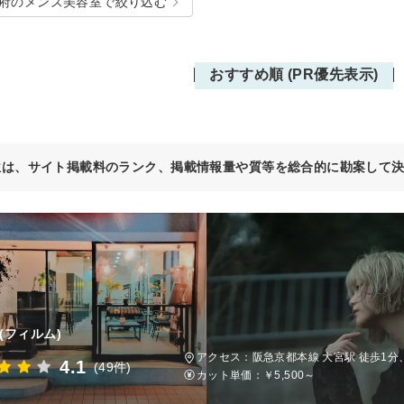
府のメンズ美容室で絞り込む
おすすめ順 (PR優先表示)
位は、サイト掲載料のランク、掲載情報量や質等を総合的に勘案して
(フィルム)
アクセス：阪急京都本線 大宮駅 徒歩1分
4.1
(49件)
カット単価：
￥5,500～