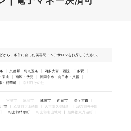
ン | 電子マネー決済可
どから、条件に合った美容院・ヘアサロンをお探しください。
条
京都駅・烏丸五条
四条大宮・西院・二条駅
・東山
南区・伏見
長岡京市・向日市・八幡
津・精華町
京都府その他
宮津市
亀岡市
城陽市
向日市
長岡京市
川市
乙訓郡大山崎町
久世郡久御山町
綴喜郡井手町
町
相楽郡精華町
相楽郡南山城村
船井郡京丹波町