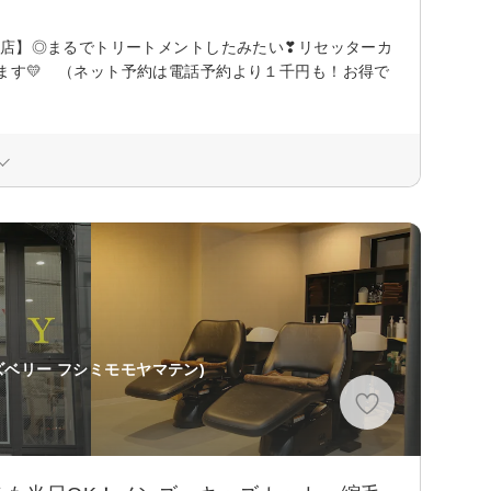
閉店】◎まるでトリートメントしたみたい❣リセッターカ
ます💛 （ネット予約は電話予約より１千円も！お得で
ズベリー フシミモモヤマテン)