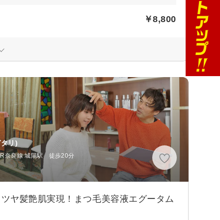
￥8,800
タリ)
R奈良線 城陽駅 徒歩20分
るツヤ髪艶肌実現！まつ毛美容液エグータム