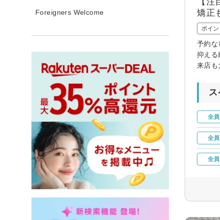
【注
矯正
Foreigners Welcome
ポイン
予約な
抑える
来店も
ス
全員
全員
全員