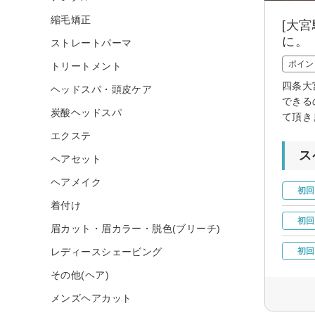
縮毛矯正
[大
に。
ストレートパーマ
ポイン
トリートメント
四条大
ヘッドスパ・頭皮ケア
できる
炭酸ヘッドスパ
て頂き
エクステ
ス
ヘアセット
ヘアメイク
初回
着付け
初回
眉カット・眉カラー・脱色(ブリーチ)
レディースシェービング
初回
その他(ヘア)
メンズヘアカット