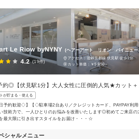
 art Le Riow byNYNY
(ヘアーアート リオン バイニュー
アクセス：近鉄京都線 伏見駅 徒歩1分
4.2
(19件)
カット単価：
￥5,950～
約◎【伏見駅1分】大人女性に圧倒的人気★カット＋カラー＋o
トが貯まる・使える
日予約歓迎◇】【◇駐車場2台あり／クレジットカード、PAYPAY利
い技術力で、一人ひとりのお悩みを改善いたします◎初めてご来店の
を最大限に引き出すスタイルをお届け・・・☆
ペシャルメニュー