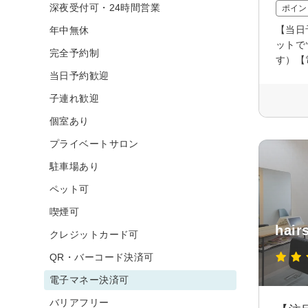
深夜受付可・24時間営業
ポイン
【当日
年中無休
ットで
完全予約制
す）【
当日予約歓迎
子連れ歓迎
個室あり
プライベートサロン
駐車場あり
ペット可
喫煙可
hai
クレジットカード可
QR・バーコード決済可
電子マネー決済可
バリアフリー