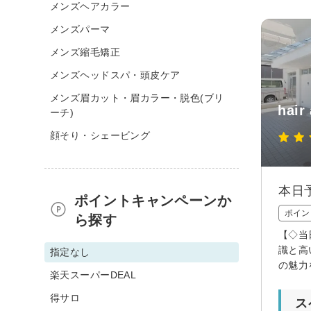
メンズヘアカラー
メンズパーマ
メンズ縮毛矯正
メンズヘッドスパ・頭皮ケア
メンズ眉カット・眉カラー・脱色(ブリ
hair
ーチ)
顔そり・シェービング
本日予
ポイントキャンペーンか
ポイン
ら探す
【◇当
識と高
指定なし
の魅力
楽天スーパーDEAL
得サロ
ス