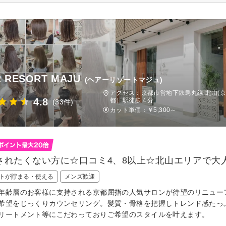
R RESORT MAJU
(ヘアーリゾートマジュ)
アクセス：京都市営地下鉄烏丸線 北山(京
4.8
都）駅徒歩４分
(33件)
カット単価：
￥5,300～
されたくない方に☆口コミ4、8以上☆北山エリアで大
トが貯まる・使える
メンズ歓迎
年齢層のお客様に支持される京都屈指の人気サロンが待望のリニュー
希望をじっくりカウンセリング。髪質・骨格を把握しトレンド感たっ
リートメント等にこだわっておりご希望のスタイルを叶えます。