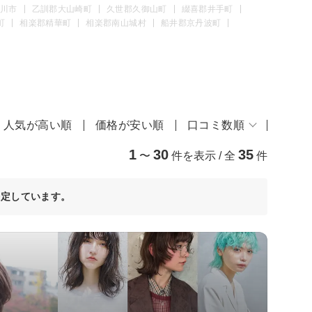
川市
乙訓郡大山崎町
久世郡久御山町
綴喜郡井手町
町
相楽郡精華町
相楽郡南山城村
船井郡京丹波町
人気が高い順
価格が安い順
口コミ数順
1
30
35
〜
件を表示 / 全
件
決定しています。