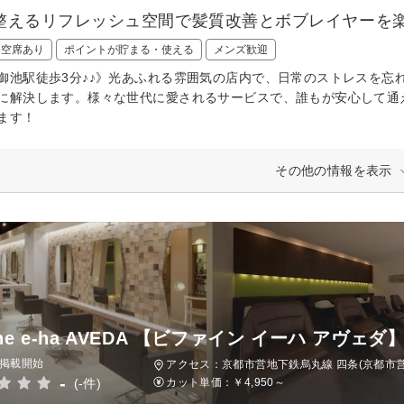
整えるリフレッシュ空間で髪質改善とボブレイヤーを
日空席あり
ポイントが貯まる・使える
メンズ歓迎
御池駅徒歩3分♪♪》光あふれる雰囲気の店内で、日常のストレスを忘
に解決します。様々な世代に愛されるサービスで、誰もが安心して通
ます！
その他の情報を表示
ine e-ha AVEDA 【ビファイン イーハ アヴェダ
日掲載開始
アクセス：京都市営地下鉄烏丸線 四条(京都市営
-
(-件)
カット単価：
￥4,950～