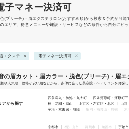
 電子マネー決済可
色(ブリーチ)・眉エクステ
サロン(おすすめ順)から検索＆予約が可
どのエリア、得意メニューや施設・サービスなどの条件から自分にピッ
・眉エクステ
電子マネー決済可
府の眉カット・眉カラー・脱色(ブリーチ)・眉エ
め順や人気順、価格が安い順などから、条件に合った美容院・ヘアサロンをお探し
四条烏丸・御池・丸太町
四条河原町・河原町三
リアから探す
桂・花園・嵐山
上京区・左京区・北区
山科
宇治・京田辺・城陽
亀岡・福知山・舞鶴
木
京都市
福知山市
舞鶴市
綾部市
宇治市