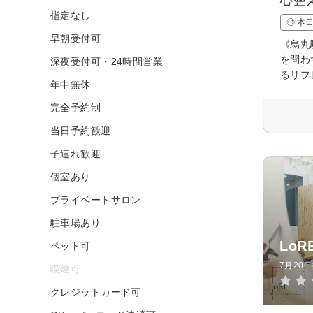
指定なし
◎ 本
早朝受付可
《烏丸
を問わ
深夜受付可・24時間営業
るリフ
年中無休
完全予約制
当日予約歓迎
子連れ歓迎
個室あり
プライベートサロン
駐車場あり
LoR
ペット可
7月20
喫煙可
クレジットカード可