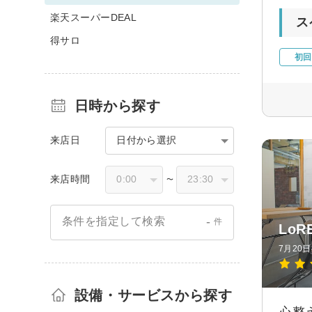
楽天スーパーDEAL
ス
得サロ
初回
日時から探す
来店日
日付から選択
来店時間
〜
-
条件を指定して検索
件
LoR
7月20
設備・サービスから探す
心整