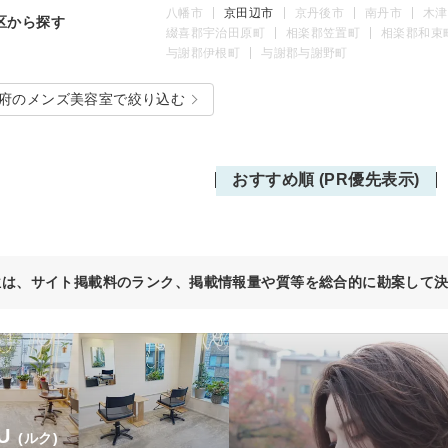
八幡市
京田辺市
京丹後市
南丹市
木津
区から探す
綴喜郡宇治田原町
相楽郡笠置町
相楽郡和束
与謝郡伊根町
与謝郡与謝野町
府のメンズ美容室で絞り込む
おすすめ順 (PR優先表示)
位は、サイト掲載料のランク、掲載情報量や質等を総合的に勘案して
U
(ルク)