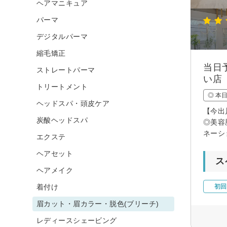
ヘアマニキュア
パーマ
デジタルパーマ
縮毛矯正
当日
ストレートパーマ
い店
トリートメント
◎ 本
ヘッドスパ・頭皮ケア
【今出
炭酸ヘッドスパ
◎美容
ネーシ
エクステ
ヘアセット
ス
ヘアメイク
着付け
初回
眉カット・眉カラー・脱色(ブリーチ)
レディースシェービング