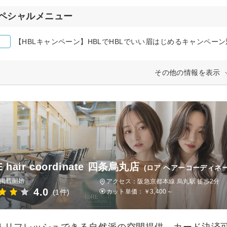
ペシャルメニュー
【HBLキャンペーン】HBLでHBLでいい眉はじめるキャンペーン対象 
その他の情報を表示
E hair coordinate 四条烏丸店
(ロア ヘアーコーディネ
日掲載開始
アクセス：阪急京都本線 烏丸駅 徒歩2分
4.0
(1件)
カット単価：
￥3,400～
えリフレッシュできる自然派の空間提供。カード決済