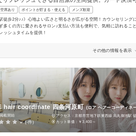
日空席あり
ポイントが貯まる・使える
メンズ歓迎
駅徒歩2分♪♪》心地よい広さと明るさが広がる空間！カウンセリング
ず多くの方に愛されるサロン♪支払い方法も便利で、気軽に訪れるこ
レッシュタイムを提供！
その他の情報を表示
E hair coordinate 四条河原町
(ロア ヘアーコーディネ
日掲載開始
アクセス：京都市営地下鉄東西線 烏丸御池駅 
-
(-件)
カット単価：
￥3,400～