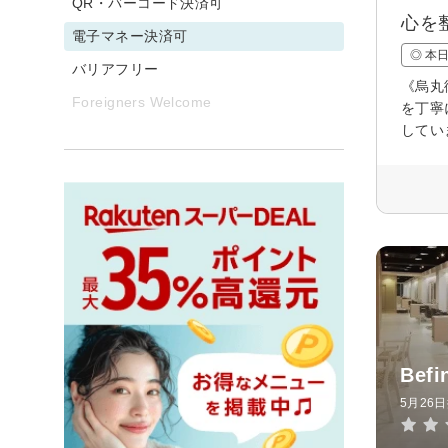
QR・バーコード決済可
心を
電子マネー決済可
◎ 本
バリアフリー
《烏丸
Foreigners Welcome
を丁寧
してい
Bef
5月26