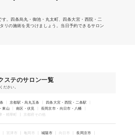
能です。四条烏丸・御池・丸太町、四条大宮・西院・二
タリの施術を見つけましょう。当日予約できるサロン
クステのサロン一覧
ください。
条
京都駅・烏丸五条
四条大宮・西院・二条駅
・東山
南区・伏見
長岡京市・向日市・八幡
津・精華町
京都府その他
宮津市
亀岡市
城陽市
向日市
長岡京市