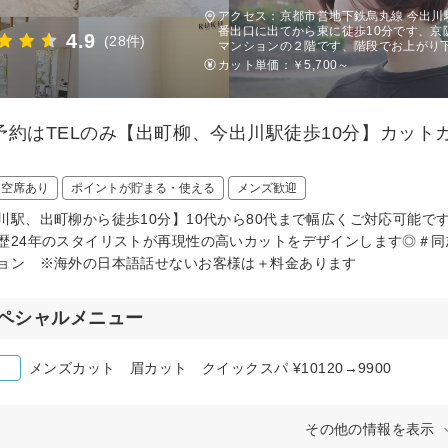
アクセス：京都市営地下鉄烏丸線 今出川
番出口に出てから東に徒歩10分です、京
4.9
(28件)
マンションの２階です、階段でお上がり
カット単価：
￥5,700～
予約はTELのみ【出町柳、今出川駅徒歩10分】カッ
日空席あり
ポイントが貯まる・使える
メンズ歓迎
川駅、出町柳から徒歩10分】10代から80代まで幅広くご対応可能
歴24年のスタイリストが再現性の高いカットをデザインします◎＃
ョン ※海外の日本語話せないお客様は＋料金あります
ペシャルメニュー
メンズカット 眉カット クイックスパ ¥10120→9900
その他の情報を表示