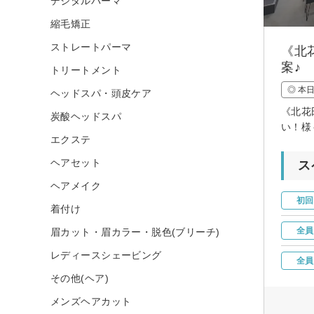
デジタルパーマ
縮毛矯正
ストレートパーマ
《北
案♪
トリートメント
◎ 本
ヘッドスパ・頭皮ケア
《北花
炭酸ヘッドスパ
い！様
エクステ
ヘアセット
ス
ヘアメイク
初回
着付け
全員
眉カット・眉カラー・脱色(ブリーチ)
レディースシェービング
全員
その他(ヘア)
メンズヘアカット