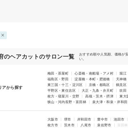
おすすめ順や人気順、価格が
府のヘアカットのサロン一覧
い。
梅田・茶屋町
心斎橋・南船場・アメ村
堀江
福島区・野田
淀屋橋・本町・肥後橋
天神橋
東三国・十三・淀川区
京橋・都島区
鶴見区
リアから探す
平野区・東住吉区
大正・九条・弁天町
吹田
枚方・寝屋川・交野
高槻・茨木・摂津
東大
狭山・河内長野・富田林
泉大津・和泉・岸和田
大阪市
堺市
岸和田市
豊中市
池田市
枚方市
茨木市
八尾市
泉佐野市
富田林