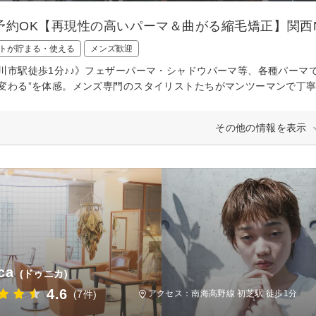
予約OK【再現性の高いパーマ＆曲がる縮毛矯正】関西N
トが貯まる・使える
メンズ歓迎
川市駅徒歩1分♪♪》フェザーパーマ・シャドウパーマ等、各種パーマ
変わる”を体感。メンズ専門のスタイリストたちがマンツーマンで丁寧
その他の情報を表示
ca
(ドゥニカ)
4.6
(7件)
アクセス：南海高野線 初芝駅 徒歩1分