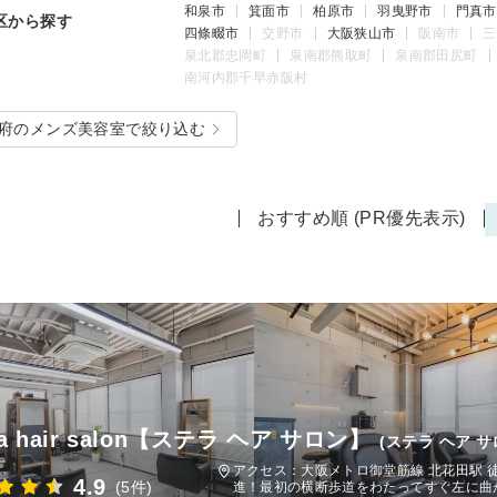
和泉市
箕面市
柏原市
羽曳野市
門真市
区から探す
四條畷市
交野市
大阪狭山市
阪南市
三
泉北郡忠岡町
泉南郡熊取町
泉南郡田尻町
南河内郡千早赤阪村
府のメンズ美容室で絞り込む
おすすめ順 (PR優先表示)
lla hair salon【ステラ ヘア サロン】
(ステラ ヘア サ
アクセス：大阪メトロ御堂筋線 北花田駅 
4.9
(5件)
進！最初の横断歩道をわたってすぐ左に曲