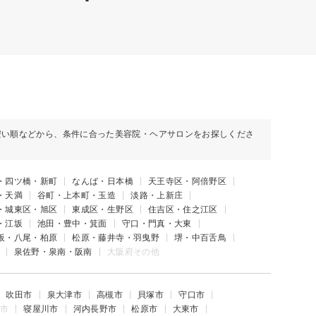
安い順などから、条件に合った美容院・ヘアサロンをお探しくださ
・四ツ橋・新町
なんば・日本橋
天王寺区・阿倍野区
・天満
谷町・上本町・玉造
淡路・上新庄
・城東区・旭区
東成区・生野区
住吉区・住之江区
・江坂
池田・豊中・箕面
守口・門真・大東
阪・八尾・柏原
松原・藤井寺・羽曳野
堺・中百舌鳥
泉佐野・泉南・阪南
大阪府その他
吹田市
泉大津市
高槻市
貝塚市
守口市
市
寝屋川市
河内長野市
松原市
大東市