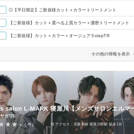
◎【平日限定】ご新規様カット＋カラートリートメント
【ご新規様】カット＋選べる上質カラー＋濃密トリートメント
【ご新規様】カット＋カラー＋オージュア５stepTR
その他の情報を表示
's salon L-MARK 寝屋川【メンズサロンエル
ネヤガワ)
-
(-件)
アクセス：京阪本線 寝屋川市駅 徒歩1分