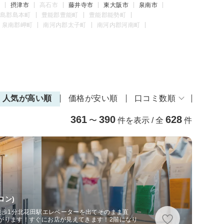
摂津市
高石市
藤井寺市
東大阪市
泉南市
島郡島本町
豊能郡豊能町
豊能郡能勢町
泉南郡岬町
南河内郡太子町
南河内郡河南町
人気が高い順
価格が安い順
口コミ数順
361
390
628
〜
件を表示 / 全
件
ロン)
徒歩1分北花田駅エレベーターを出てそのまま直
がります！すぐにお店が見えてきます！2階になり