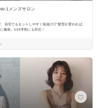
o.1メンズサロン
で、自宅でもセットしやすく垢抜け◎“髪型が変われば、
に施術。U24学割にも対応！