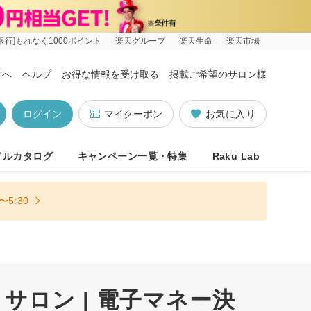
銀行]もれなく1000ポイント
楽天グループ
楽天生命
楽天市場
方へ
ヘルプ
お得な情報を受け取る
掲載ご希望のサロン様
ログイン
マイクーポン
お気に入り
イルカタログ
キャンペーン一覧・特集
Raku Lab
5:30
サロン | 電子マネー決