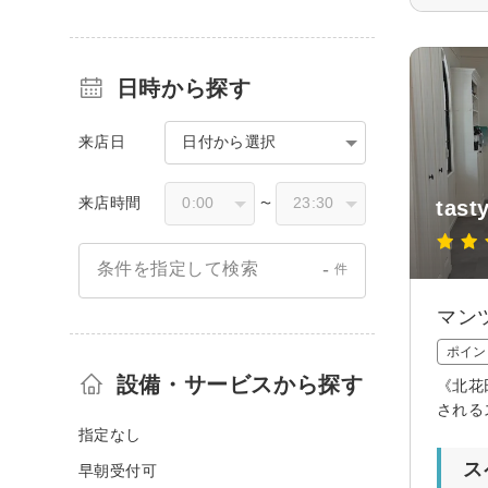
日時から探す
来店日
日付から選択
来店時間
tas
〜
-
条件を指定して検索
件
マン
ポイン
設備・サービスから探す
《北花
される
指定なし
ス
早朝受付可