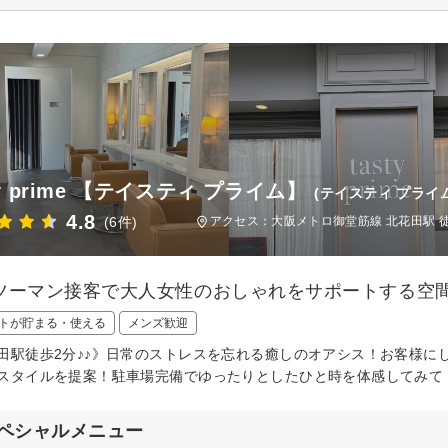
ty prime 【テイスティ プライム】
(テイスティ プライム
4.8
(6件)
アクセス：大阪メトロ御堂筋線 北花田駅 
ツーマン接客で大人女性のおしゃれをサポートする空
トが貯まる・使える
メンズ歓迎
田駅徒歩2分♪♪》日常のストレスを忘れる癒しのオアシス！お客様に
スタイルを提案！駐車場完備でゆったりとしたひと時を体感してみて
ペシャルメニュー