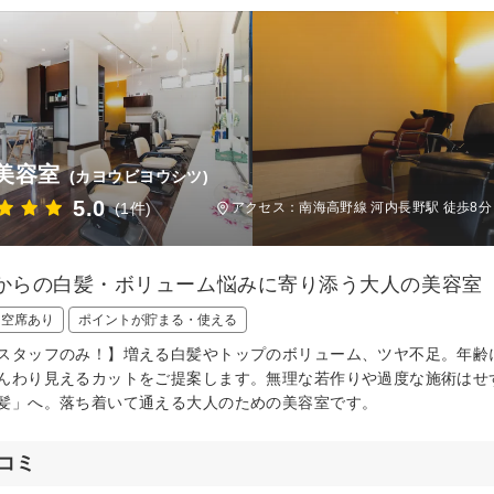
美容室
(カヨウビヨウシツ)
5.0
(1件)
アクセス：南海高野線 河内長野駅 徒歩8分
代からの白髪・ボリューム悩みに寄り添う大人の美容室
日空席あり
ポイントが貯まる・使える
スタッフのみ！】増える白髪やトップのボリューム、ツヤ不足。年齢
んわり見えるカットをご提案します。無理な若作りや過度な施術はせ
髪」へ。落ち着いて通える大人のための美容室です。
コミ