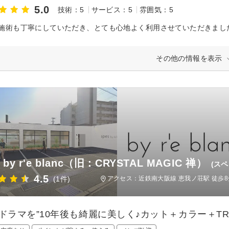
5.0
技術：5
サービス：5
雰囲気：5
その他の情報を表示
s by r'e blanc（旧：CRYSTAL MAGIC 禅）
(スペ
4.5
(1件)
アクセス：近鉄南大阪線 恵我ノ荘駅 徒歩8
にドラマを”10年後も綺麗に美しく♪カット＋カラー＋TR＋