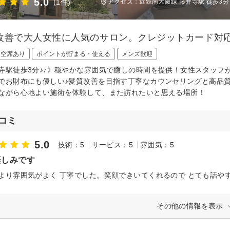
5.0
(1件)
アクセス：近鉄南大阪線 藤井寺駅 徒歩3分
改善で大人女性に人気のサロン。クレジットカード対
日空席あり
ポイントが貯まる・使える
メンズ歓迎
寺駅徒歩3分♪♪》穏やかな雰囲気で癒しの時間を提供！女性スタッフ
でお財布にも優しい♪髪質改善を目指す丁寧なカウンセリングと高品
ながら心地よい施術を体験して、また訪れたいと思える場所！
コミ
5.0
技術：5
サービス：5
雰囲気：5
楽しみです
より雰囲気がよく 丁寧でした。笑顔できいてくれるので とても話や
その他の情報を表示