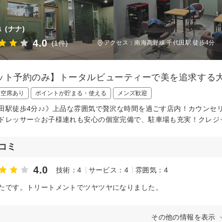
a
(ナナ)
4.0
(1件)
アクセス：南海高野線 千代田駅 徒歩4分
ット予約のみ】トータルビューティーで美を追求する
日空席あり
ポイントが貯まる・使える
メンズ歓迎
田駅徒歩4分♪♪》上品な雰囲気で贅沢な時間を過ごす店内！カウンセ
ドレッサー☆お子様連れも安心の個室完備で、駐車場も充実！クレジ
コミ
4.0
技術：4
サービス：4
雰囲気：4
たです。トリートメントでツヤツヤになりました。
その他の情報を表示