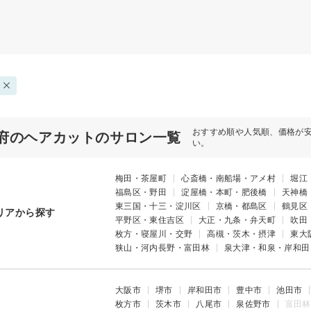
おすすめ順や人気順、価格が
府のヘアカットのサロン一覧
い。
梅田・茶屋町
心斎橋・南船場・アメ村
堀江
福島区・野田
淀屋橋・本町・肥後橋
天神橋
東三国・十三・淀川区
京橋・都島区
鶴見区
リアから探す
平野区・東住吉区
大正・九条・弁天町
吹田
枚方・寝屋川・交野
高槻・茨木・摂津
東大
狭山・河内長野・富田林
泉大津・和泉・岸和田
大阪市
堺市
岸和田市
豊中市
池田市
枚方市
茨木市
八尾市
泉佐野市
富田林