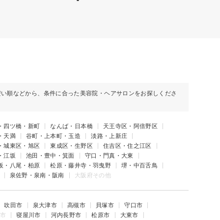
安い順などから、条件に合った美容院・ヘアサロンをお探しくださ
・四ツ橋・新町
なんば・日本橋
天王寺区・阿倍野区
・天満
谷町・上本町・玉造
淡路・上新庄
・城東区・旭区
東成区・生野区
住吉区・住之江区
・江坂
池田・豊中・箕面
守口・門真・大東
阪・八尾・柏原
松原・藤井寺・羽曳野
堺・中百舌鳥
泉佐野・泉南・阪南
大阪府その他
吹田市
泉大津市
高槻市
貝塚市
守口市
市
寝屋川市
河内長野市
松原市
大東市