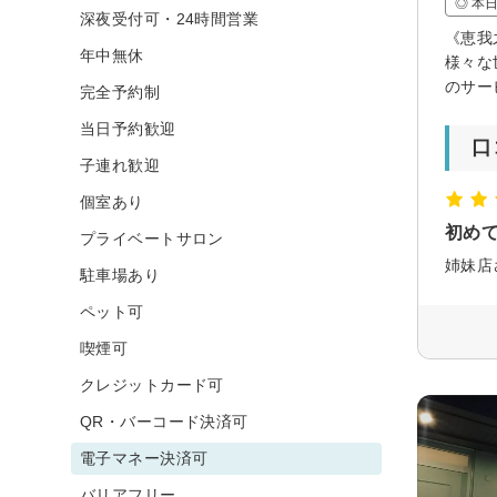
◎ 本
深夜受付可・24時間営業
《恵我
年中無休
様々な
のサー
完全予約制
当日予約歓迎
口
子連れ歓迎
個室あり
初め
プライベートサロン
駐車場あり
ペット可
喫煙可
クレジットカード可
QR・バーコード決済可
電子マネー決済可
バリアフリー