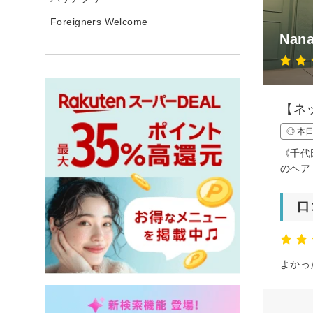
Foreigners Welcome
Nan
【ネ
◎ 本
《千代
のヘア
口
よかっ