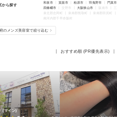
和泉市
箕面市
柏原市
羽曳野市
門真市
区から探す
四條畷市
交野市
大阪狭山市
阪南市
三
泉北郡忠岡町
泉南郡熊取町
泉南郡田尻町
南河内郡千早赤阪村
府のメンズ美容室で絞り込む
おすすめ順 (PR優先表示)
e
(マイン)