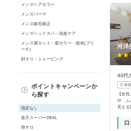
メンズヘアカラー
メンズパーマ
メンズ縮毛矯正
メンズヘッドスパ・頭皮ケア
メンズ眉カット・眉カラー・脱色(ブリ
河洋
ーチ)
顔そり・シェービング
40
◎ 本
ポイントキャンペーンか
ら探す
【女性
や、ふ
見える
指定なし
楽天スーパーDEAL
口
得サロ