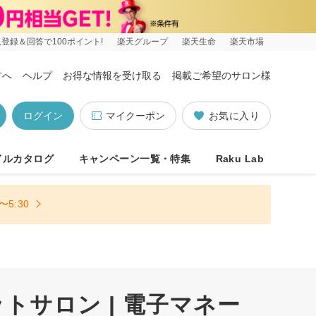
登録＆回答で100ポイント!
楽天グループ
楽天生命
楽天市場
方へ
ヘルプ
お得な情報を受け取る
掲載ご希望のサロン様
ログイン
マイクーポン
お気に入り
イルカタログ
キャンペーン一覧・特集
Raku Lab
5:30
トサロン | 電子マネー