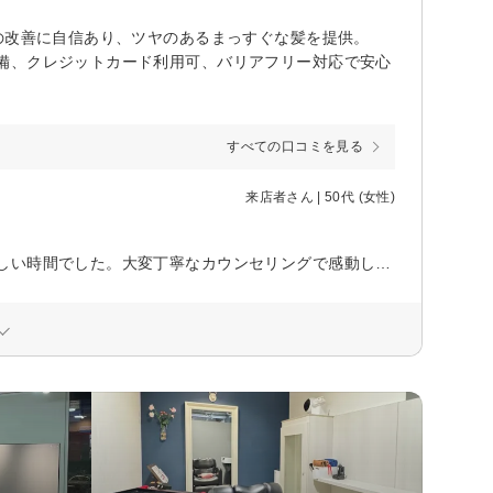
の改善に自信あり、ツヤのあるまっすぐな髪を提供。
備、クレジットカード利用可、バリアフリー対応で安心
すべての口コミを見る
来店者さん | 50代 (女性)
姉妹店さんと迷ったのですが、落ち着いた感じで良かったですし、とても楽しい時間でした。大変丁寧なカウンセリングで感動しました！仕事の休みが不定期なので、色んなスタイリストさんを選んで下さいと言うコンセプトも素敵です！