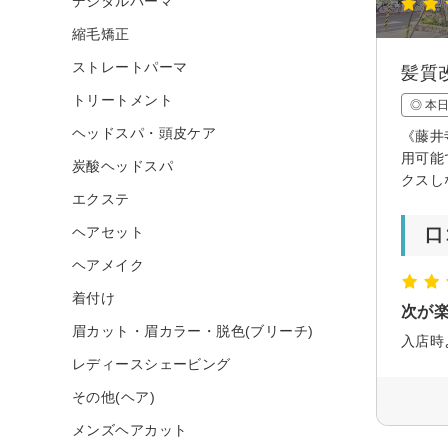
デジタルパーマ
縮毛矯正
ストレートパーマ
髪質
トリートメント
◎ 本
ヘッドスパ・頭皮ケア
《藤井
用可能
炭酸ヘッドスパ
クスし
エクステ
ヘアセット
口
ヘアメイク
着付け
次が
眉カット・眉カラー・脱色(ブリーチ)
入店時
レディースシェービング
その他(ヘア)
メンズヘアカット