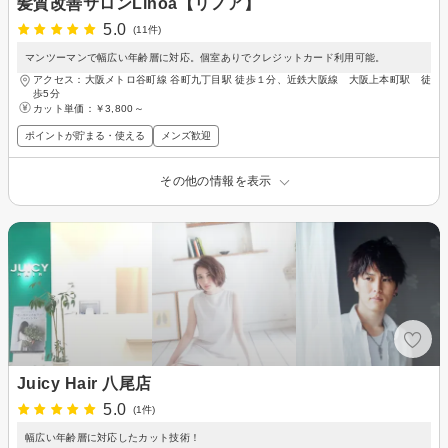
髪質改善サロンLinoa【リノア】
5.0
(11件)
マンツーマンで幅広い年齢層に対応。個室ありでクレジットカード利用可能。
アクセス：大阪メトロ谷町線 谷町九丁目駅 徒歩１分、近鉄大阪線 大阪上本町駅 徒
歩5分
カット単価：
￥3,800～
ポイントが貯まる・使える
メンズ歓迎
その他の情報を表示
Juicy Hair 八尾店
5.0
(1件)
幅広い年齢層に対応したカット技術！