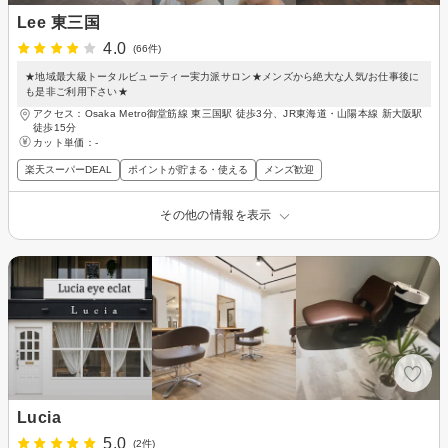
Lee 東三国
4.0
(66件)
★地域最大級トータルビューティー実力派サロン★メンズから絶大な人気/お仕事後に
も是非ご利用下さい★
アクセス：Osaka Metro御堂筋線 東三国駅 徒歩3分、JR東海道・山陽本線 新大阪駅
徒歩15分
カット単価：
-
楽天スーパーDEAL
ポイントが貯まる・使える
メンズ歓迎
その他の情報を表示
Lucia
5.0
(2件)