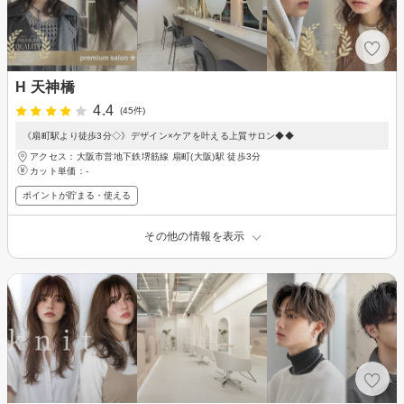
H 天神橋
4.4
(45件)
《扇町駅より徒歩3分◇》デザイン×ケアを叶える上質サロン◆◆
アクセス：大阪市営地下鉄堺筋線 扇町(大阪)駅 徒歩3分
カット単価：
-
ポイントが貯まる・使える
その他の情報を表示