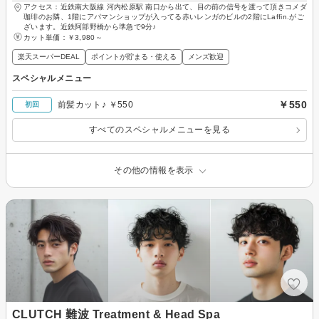
アクセス：近鉄南大阪線 河内松原駅 南口から出て、目の前の信号を渡って頂きコメダ
珈琲のお隣、1階にアパマンショップが入ってる赤いレンガのビルの2階にLaffin.がご
ざいます。近鉄阿部野橋から準急で9分♪
カット単価：
￥3,980～
楽天スーパーDEAL
ポイントが貯まる・使える
メンズ歓迎
スペシャルメニュー
￥550
前髪カット♪ ￥550
初回
すべてのスペシャルメニューを見る
その他の情報を表示
CLUTCH 難波 Treatment & Head Spa