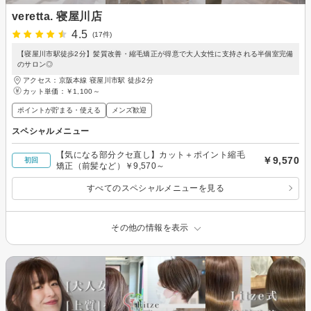
veretta. 寝屋川店
4.5
(17件)
【寝屋川市駅徒歩2分】髪質改善・縮毛矯正が得意で大人女性に支持される半個室完備
のサロン◎
アクセス：京阪本線 寝屋川市駅 徒歩2分
カット単価：
￥1,100～
ポイントが貯まる・使える
メンズ歓迎
スペシャルメニュー
【気になる部分クセ直し】カット＋ポイント縮毛
￥9,570
初回
矯正（前髪など）￥9,570～
すべてのスペシャルメニューを見る
その他の情報を表示