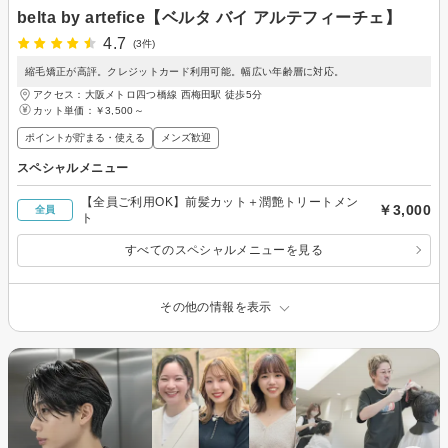
belta by artefice【ベルタ バイ アルテフィーチェ】
4.7
(3件)
縮毛矯正が高評。クレジットカード利用可能。幅広い年齢層に対応。
アクセス：大阪メトロ四つ橋線 西梅田駅 徒歩5分
カット単価：
￥3,500～
ポイントが貯まる・使える
メンズ歓迎
スペシャルメニュー
【全員ご利用OK】前髪カット＋潤艶トリートメン
￥3,000
全員
ト
すべてのスペシャルメニューを見る
その他の情報を表示