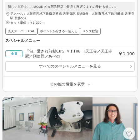
新しい自分をここMODE K’ｓ阿倍野店で発見！夜遅くまでの受付も嬉しい♪
アクセス：大阪市営地下鉄御堂筋線 天王寺駅 徒歩5分、大阪市営地下鉄谷町線 天王寺
駅 徒歩5分
カット単価：
￥3,300～
楽天スーパーDEAL
ポイントが貯まる・使える
メンズ歓迎
スペシャルメニュー
『旬、愛され前髪Cut』￥1,100 ［天王寺／天王寺
￥1,100
全員
駅／阿倍野／あべの］
すべてのスペシャルメニューを見る
その他の情報を表示