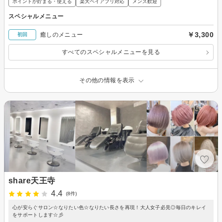
ポイントが貯まる・使える
楽天ペイアプリ対応
メンズ歓迎
スペシャルメニュー
￥3,300
癒しのメニュー
初回
すべてのスペシャルメニューを見る
その他の情報を表示
share天王寺
4.4
(8件)
心が安らぐサロン☆なりたい色☆なりたい長さを再現！大人女子必見◎毎日のキレイ
をサポートします☆彡