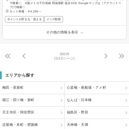
で検索◇、大阪メトロ千日前線 阿波座駅 徒歩10分 Googleマップは（アグラントー
プ)で検索◇
カット単価：
￥4,200～
ポイントが貯まる・使える
メンズ歓迎
その他の情報を表示
300件
(5/10ページ)
エリアから探す
梅田・茶屋町
心斎橋・南船場・アメ村
堀江・四ツ橋・新町
なんば・日本橋
天王寺区・阿倍野区
福島区・野田
淀屋橋・本町・肥後橋
天神橋・天満