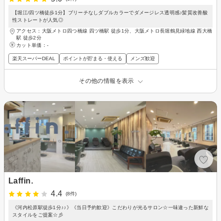
【堀江/四ツ橋徒歩1分】ブリーチなしダブルカラーでダメージレス透明感♪髪質改善酸
性ストレートが人気◎
アクセス：大阪メトロ四つ橋線 四ツ橋駅 徒歩1分、大阪メトロ長堀鶴見緑地線 西大橋
駅 徒歩2分
カット単価：
-
楽天スーパーDEAL
ポイントが貯まる・使える
メンズ歓迎
その他の情報を表示
Laffin.
4.4
(8件)
《河内松原駅徒歩1分♪♪》《当日予約歓迎》こだわりが光るサロン☆一味違った新鮮な
スタイルをご提案☆彡