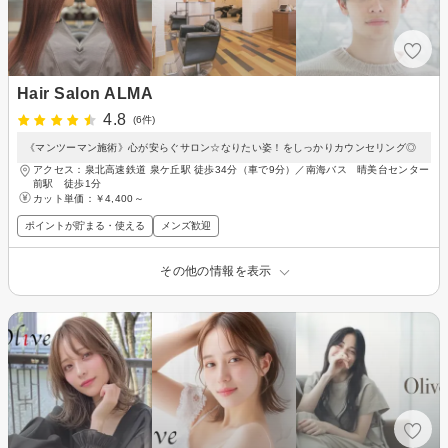
Hair Salon ALMA
4.8
(6件)
《マンツーマン施術》心が安らぐサロン☆なりたい姿！をしっかりカウンセリング◎
アクセス：泉北高速鉄道 泉ケ丘駅 徒歩34分（車で9分）／南海バス 晴美台センター
前駅 徒歩1分
カット単価：
￥4,400～
ポイントが貯まる・使える
メンズ歓迎
その他の情報を表示