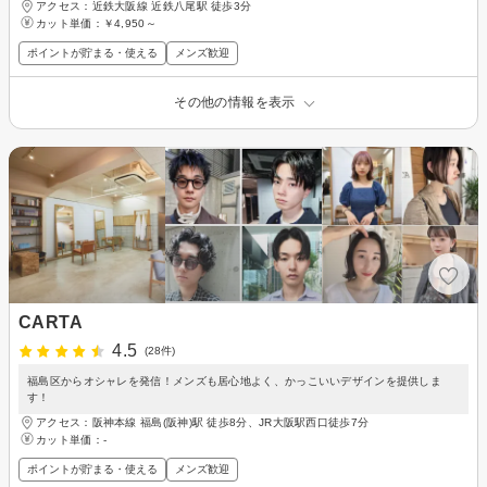
アクセス：近鉄大阪線 近鉄八尾駅 徒歩3分
カット単価：
￥4,950～
ポイントが貯まる・使える
メンズ歓迎
その他の情報を表示
CARTA
4.5
(28件)
福島区からオシャレを発信！メンズも居心地よく、かっこいいデザインを提供しま
す！
アクセス：阪神本線 福島(阪神)駅 徒歩8分、JR大阪駅西口徒歩7分
カット単価：
-
ポイントが貯まる・使える
メンズ歓迎