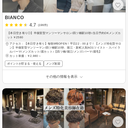
BlANCO
4.7
(196件)
【本日空き有り◎】半個室型マンツーマンサロン/四ツ橋駅10秒♪当日予約OKメンズカ
ット￥2580
アクセス：【本日空き有り】毎朝9時OPEN！平日22：00まで！【メンズ特化型サロ
ン】半個室型マンツーマン/四ツ橋駅10秒、堀江・新町人気NO1ツイスト・スパイラ
ルパーマ/メンズカット/眉カット♪【四ツ橋/堀江/メンズ/パーマ/眉毛】
カット単価：
￥2,980～
ポイントが貯まる・使える
メンズ歓迎
その他の情報を表示