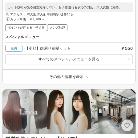
カット技術が光る個室完備サロン。お子様連れも安心の対応。大人女性に支持。
アクセス：JR大阪環状線 寺田町駅 徒歩10分
カット単価：
￥1,100～
ポイントが貯まる・使える
メンズ歓迎
スペシャルメニュー
￥550
【小顔】顔周り前髪カット
全員
すべてのスペシャルメニューを見る
その他の情報を表示