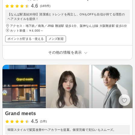
4.6
(165件)
【なんば駅直結30秒】清潔感とトレンドを両立し、ONもOFFも自信が持てる理想の
ヘアスタイルを提供！
アクセス：地下鉄／南海／JR線 難波駅 徒歩1分、阪神なんば線 大阪難波駅 徒歩1分
カット単価：
￥4,000～
ポイントが貯まる・使える
メンズ歓迎
その他の情報を表示
Grand meets
4.5
(1件)
韓国スタイルで髪質改善やヘアカラーを提案。個室完備で支払いもスムーズ。