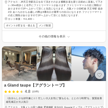
アクセス：JR天王寺駅北口を出て頂きそのまま横断歩道を渡り左斜めに直進して下さ
い.30m程歩くと右手にファミリーマートがあります.ファミリーマートの左に階段が
ありますので2Fへ上がって頂くと当店になります.、大阪メトロ谷町線 天王寺駅 徒歩
2分 あべちかからお越しの際は8番出口が最寄りの出口になります.ファミリーマート
の左に階段がありますので2Fへ上がって頂くと当店になります.
カット単価：
￥4,400～
ポイントが貯まる・使える
メンズ歓迎
その他の情報を表示
a Gland taupe【アグラントープ】
4.8
(10件)
《自分らしさを好印象に☆》忙しい大人女性に“髪も心も、ととのう時間”を。髪質改善
縮毛矯正が大人気◎
アクセス：大阪メトロ四つ橋線 肥後橋駅 徒歩6分 Googleマップは（アグラントープ)