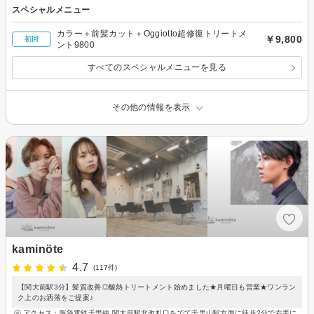
スペシャルメニュー
カラー＋前髪カット＋Oggiotto超修復トリートメ
￥9,800
初回
ント9800
すべてのスペシャルメニューを見る
その他の情報を表示
kaminöte
4.7
(117件)
【関大前駅3分】髪質改善◎酸熱トリートメント始めました★月曜日も営業★ワンラン
ク上のお洒落をご提案♪
アクセス：阪急電鉄千里線 関大前駅北改札口をでて千里山駅方面に徒歩2分で右手に