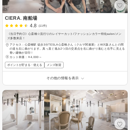
CIERA. 南船場
4.8
(11件)
《当日予約◎》心斎橋☆流行りのレイヤーカット/ファッションカラー特化salon/メン
ズ多数来店！
アクセス：心斎橋駅 徒歩3分TESLA心斎橋さん（クルマ関連屋）とW大阪さんとの間
の道を左に曲がります。真っ直ぐ進み2つ目の交差点を右に曲がり進むと右手に見える
青い建物が目印！
カット単価：
￥4,000～
ポイントが貯まる・使える
メンズ歓迎
その他の情報を表示