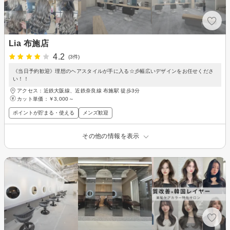
Lia 布施店
4.2
(3件)
《当日予約歓迎》理想のヘアスタイルが手に入る☆彡幅広いデザインをお任せくださ
い！！
アクセス：近鉄大阪線、近鉄奈良線 布施駅 徒歩3分
カット単価：
￥3,000～
ポイントが貯まる・使える
メンズ歓迎
その他の情報を表示