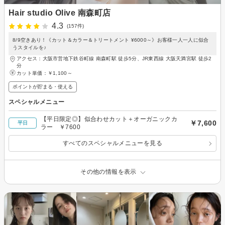
Hair studio Olive 南森町店
4.3
(157件)
8/9空きあり！《カット＆カラー＆トリートメント ¥6000～》お客様一人一人に似合
うスタイルを♪
アクセス：大阪市営地下鉄谷町線 南森町駅 徒歩5分、JR東西線 大阪天満宮駅 徒歩2
分
カット単価：
￥1,100～
ポイントが貯まる・使える
スペシャルメニュー
【平日限定◎】似合わせカット＋オーガニックカ
￥7,600
平日
ラー ￥7600
すべてのスペシャルメニューを見る
その他の情報を表示