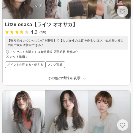
Litze osaka【ライツ オオサカ】
4.2
(7件)
【寄り添うカウンセリングを重視】で【大人女性の上質を作るサロン】心地良い癒し
空間で髪質改善ができる！
アクセス：大阪メトロ御堂筋線 西田辺駅 徒歩3分
カット単価：
-
ポイントが貯まる・使える
メンズ歓迎
その他の情報を表示