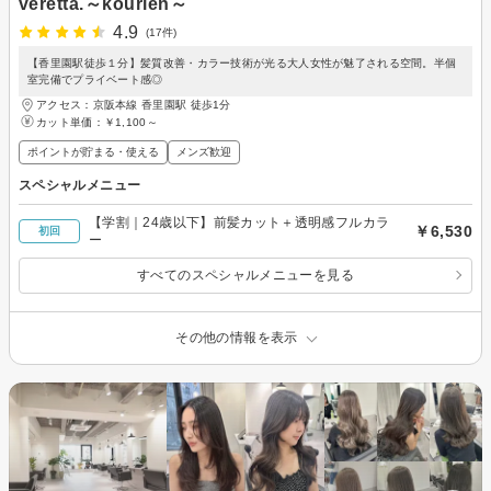
veretta.～kourien～
4.9
(17件)
【香里園駅徒歩１分】髪質改善・カラー技術が光る大人女性が魅了される空間。半個
室完備でプライベート感◎
アクセス：京阪本線 香里園駅 徒歩1分
カット単価：
￥1,100～
ポイントが貯まる・使える
メンズ歓迎
スペシャルメニュー
【学割｜24歳以下】前髪カット＋透明感フルカラ
￥6,530
初回
ー
すべてのスペシャルメニューを見る
その他の情報を表示