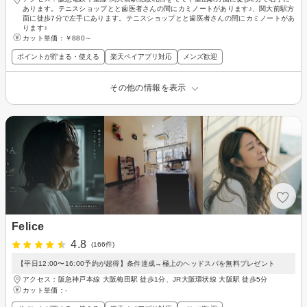
あります。テニスショップとと歯医者さんの間にカミノートがあります♪、関大前駅方
面に徒歩7分で左手にあります。テニスショップとと歯医者さんの間にカミノートがあ
ります♪
カット単価：
￥880～
ポイントが貯まる・使える
楽天ペイアプリ対応
メンズ歓迎
その他の情報を表示
Felice
4.8
(166件)
【平日12:00〜16:00予約が超得】条件達成→極上のヘッドスパを無料プレゼント
アクセス：阪急神戸本線 大阪梅田駅 徒歩1分、JR大阪環状線 大阪駅 徒歩5分
カット単価：
-