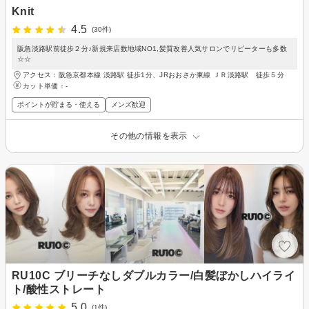
Knit
4.5
(30件)
阪急淡路駅前徒歩２分♪新規来店数地域NO1,髪質改善人気サロンでリピーターも多数
☆☆
アクセス：阪急京都本線 淡路駅 徒歩1分、JRおおさか東線 ＪＲ淡路駅 徒歩５分
カット単価：
-
ポイントが貯まる・使える
メンズ歓迎
その他の情報を表示
RU10C ブリーチなしダブルカラー/白髪ぼかしハイライ
ト/酸性ストレート
5.0
(1件)