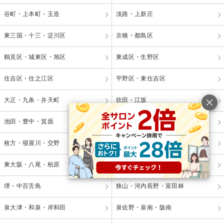
谷町・上本町・玉造
淡路・上新庄
東三国・十三・淀川区
京橋・都島区
鶴見区・城東区・旭区
東成区・生野区
住吉区・住之江区
平野区・東住吉区
大正・九条・弁天町
吹田・江坂
池田・豊中・箕面
守口・門真・大東
枚方・寝屋川・交野
高槻・茨木・摂津
東大阪・八尾・柏原
松原・藤井寺・羽曳野
堺・中百舌鳥
狭山・河内長野・富田林
泉大津・和泉・岸和田
泉佐野・泉南・阪南