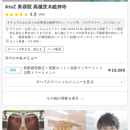
AtoZ 美容院 高槻茨木総持寺
4.8
(4件)
ナチュラルなスタイルが得意な個室サロン。ペット可、バリアフリー。メンズカット
アクセス：お店へはこちらからＴＥＬ 080 4238 2152 改札口出て高架下くぐり商店
街を道なり突き当たりまで行き。右に進むファミマの信号を左に不動産屋の向かいで
す。、髪質改善/メンズ/縮毛矯正/ハイライト/白髪/リタッチ/インナーカラー/
カット単価：
￥3,500～
ポイントが貯まる・使える
メンズ歓迎
スペシャルメニュー
前髪縮毛矯正＋前髪カット＋頭皮マッサージ＋う
￥10,000
初回
る艶トリートメント
すべてのスペシャルメニューを見る
その他の情報を表示