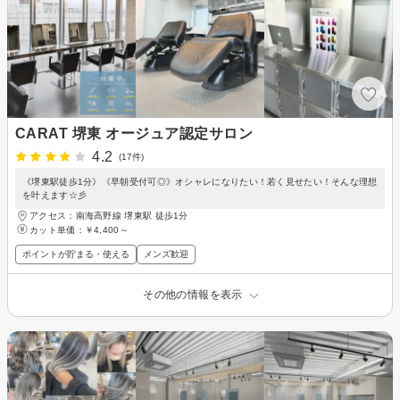
CARAT 堺東 オージュア認定サロン
4.2
(17件)
《堺東駅徒歩1分》《早朝受付可◎》オシャレになりたい！若く見せたい！そんな理想
を叶えます☆彡
アクセス：南海高野線 堺東駅 徒歩1分
カット単価：
￥4,400～
ポイントが貯まる・使える
メンズ歓迎
その他の情報を表示