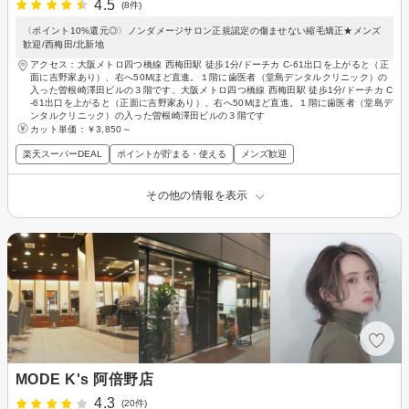
4.5
(8件)
〈ポイント10%還元◎〉ノンダメージサロン正規認定の傷ませない縮毛矯正★メンズ
歓迎/西梅田/北新地
アクセス：大阪メトロ四つ橋線 西梅田駅 徒歩1分/ドーチカ C-61出口を上がると（正
面に吉野家あり）、右へ50Mほど直進。１階に歯医者（堂島デンタルクリニック）の
入った曽根崎澤田ビルの３階です、大阪メトロ四つ橋線 西梅田駅 徒歩1分/ドーチカ C
-61出口を上がると（正面に吉野家あり）、右へ50Mほど直進。１階に歯医者（堂島デ
ンタルクリニック）の入った曽根崎澤田ビルの３階です
カット単価：
￥3,850～
楽天スーパーDEAL
ポイントが貯まる・使える
メンズ歓迎
その他の情報を表示
MODE K's 阿倍野店
4.3
(20件)