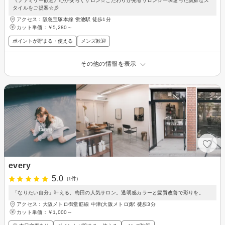
《ファミリー歓迎》心が安らぐサロン☆こだわりが光るサロン☆一味違った新鮮なス
タイルをご提案☆彡
アクセス：阪急宝塚本線 蛍池駅 徒歩1分
カット単価：
￥5,280～
ポイントが貯まる・使える
メンズ歓迎
その他の情報を表示
every
5.0
(1件)
「なりたい自分」叶える、梅田の人気サロン。透明感カラーと髪質改善で彩りを。
アクセス：大阪メトロ御堂筋線 中津(大阪メトロ)駅 徒歩3分
カット単価：
￥1,000～