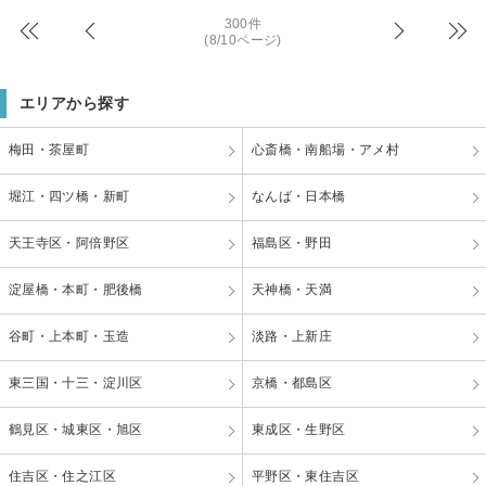
300件
(8/10ページ)
エリアから探す
梅田・茶屋町
心斎橋・南船場・アメ村
堀江・四ツ橋・新町
なんば・日本橋
天王寺区・阿倍野区
福島区・野田
淀屋橋・本町・肥後橋
天神橋・天満
谷町・上本町・玉造
淡路・上新庄
東三国・十三・淀川区
京橋・都島区
鶴見区・城東区・旭区
東成区・生野区
住吉区・住之江区
平野区・東住吉区