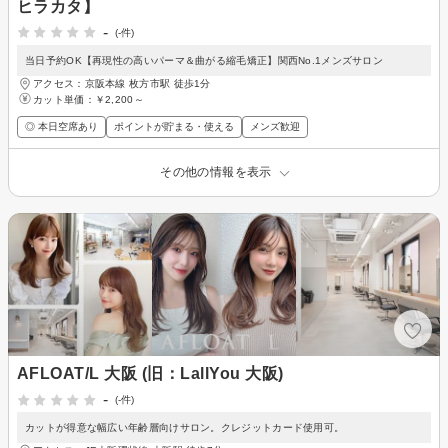
ヒラカタ】
-
(-件)
当日予約OK【再現性の高いパーマ＆曲がる縮毛矯正】関西No.1メンズサロン
アクセス：京阪本線 枚方市駅 徒歩1分
カット単価：
￥2,200～
◎ 本日空席あり
ポイントが貯まる・使える
メンズ歓迎
その他の情報を表示
AFLOAT/L 大阪 (旧：LallYou 大阪)
-
(-件)
カットが得意な幅広い年齢層向けサロン。クレジットカード使用可。