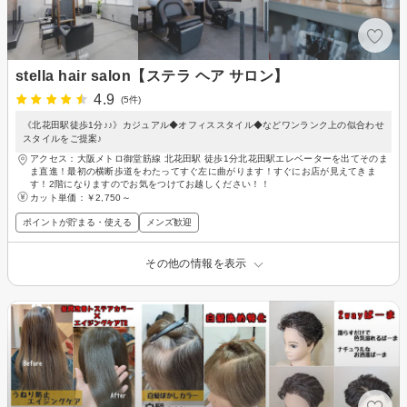
stella hair salon【ステラ ヘア サロン】
4.9
(5件)
《北花田駅徒歩1分♪♪》カジュアル◆オフィススタイル◆などワンランク上の似合わせ
スタイルをご提案♪
アクセス：大阪メトロ御堂筋線 北花田駅 徒歩1分北花田駅エレベーターを出てそのま
ま直進！最初の横断歩道をわたってすぐ左に曲がります！すぐにお店が見えてきま
す！2階になりますのでお気をつけてお越しください！！
カット単価：
￥2,750～
ポイントが貯まる・使える
メンズ歓迎
その他の情報を表示