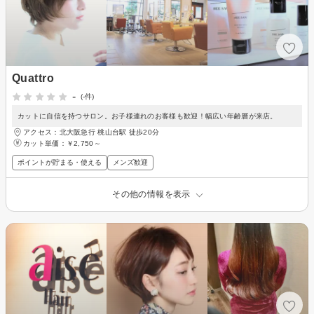
Quattro
-
(-件)
カットに自信を持つサロン。お子様連れのお客様も歓迎！幅広い年齢層が来店。
アクセス：北大阪急行 桃山台駅 徒歩20分
カット単価：
￥2,750～
ポイントが貯まる・使える
メンズ歓迎
その他の情報を表示