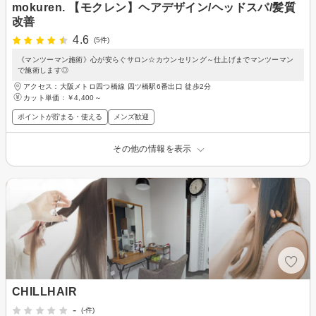
mokuren. 【モクレン】ヘアデザイン/ヘッドスパ/髪質
改善
4.6
(5件)
《マンツーマン施術》心が安らぐサロン☆カウンセリング～仕上げまでマンツーマン
で施術します◎
アクセス：大阪メトロ四つ橋線 四ツ橋駅6番出口 徒歩2分
カット単価：
￥4,400～
ポイントが貯まる・使える
メンズ歓迎
その他の情報を表示
CHILLHAIR
-
(-件)