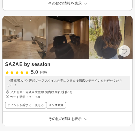
その他の情報を表示
SAZAE by session
5.0
(4件)
《駐車場あり》理想のヘアスタイルが手に入る☆彡幅広いデザインをお任せくださ
い！！
アクセス：近鉄南大阪線 河内松原駅 徒歩5分
カット単価：
￥3,300～
ポイントが貯まる・使える
メンズ歓迎
その他の情報を表示