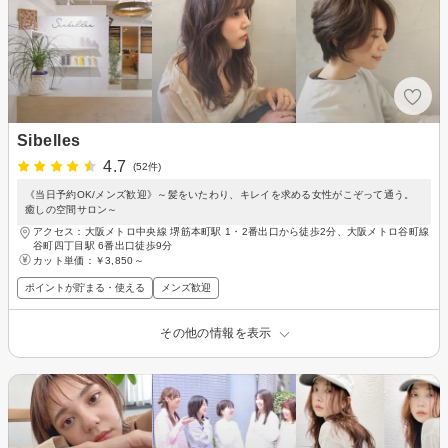
Sibelles
4.7
(52件)
《当日予約OK/メンズ歓迎》～髪をいたわり、キレイを求める女性がこぞって通う。
癒しの空間サロン～
アクセス：大阪メトロ中央線 堺筋本町駅 1・2番出口から徒歩2分、大阪メトロ谷町線
谷町四丁目駅 6番出口徒歩9分
カット単価：
￥3,850～
ポイントが貯まる・使える
メンズ歓迎
その他の情報を表示