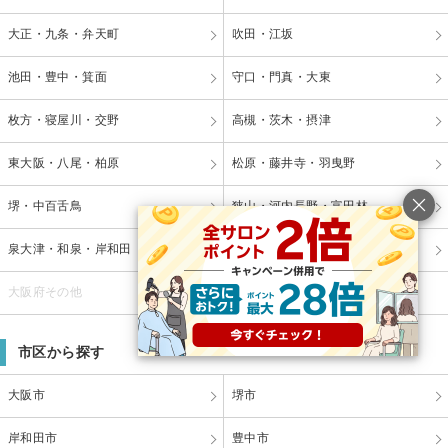
大正・九条・弁天町
吹田・江坂
池田・豊中・箕面
守口・門真・大東
枚方・寝屋川・交野
高槻・茨木・摂津
東大阪・八尾・柏原
松原・藤井寺・羽曳野
堺・中百舌鳥
狭山・河内長野・富田林
泉大津・和泉・岸和田
泉佐野・泉南・阪南
大阪府その他
市区から探す
大阪市
堺市
岸和田市
豊中市