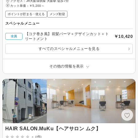
アクセス：JR大阪環状線 大阪駅 徒歩7分
カット単価：
￥5,200～
ポイントが貯まる・使える
メンズ歓迎
スペシャルメニュー
【コテ巻き風】前髪パーマ＋デザインカット＋ト
￥10,420
全員
リートメント
すべてのスペシャルメニューを見る
その他の情報を表示
HAIR SALON.MuKu【ヘアサロン ムク】
-
(-件)