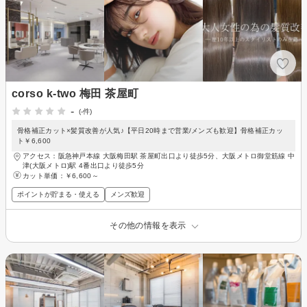
corso k-two 梅田 茶屋町
-
(-件)
骨格補正カット×髪質改善が人気♪【平日20時まで営業/メンズも歓迎】骨格補正カッ
ト￥6,600
アクセス：阪急神戸本線 大阪梅田駅 茶屋町出口より徒歩5分、大阪メトロ御堂筋線 中
津(大阪メトロ)駅 4番出口より徒歩5分
カット単価：
￥6,600～
ポイントが貯まる・使える
メンズ歓迎
その他の情報を表示