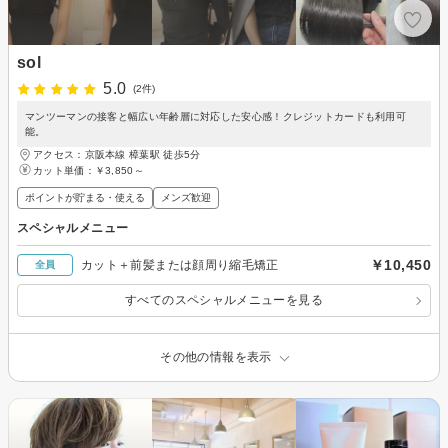
sol
5.0
(2件)
マンツーマンの接客と幅広い年齢層に対応した安心感！クレジットカードも利用可
能。
アクセス：京阪本線 樟葉駅 徒歩5分
カット単価：
￥3,850～
ポイントが貯まる・使える
メンズ歓迎
スペシャルメニュー
￥10,450
カット＋前髪または顔周り縮毛矯正
全員
すべてのスペシャルメニューを見る
その他の情報を表示