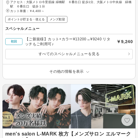
アクセス：大阪メトロ今里筋線 緑橋駅 ６番出口 徒歩1分、大阪メトロ中央線 緑橋
駅 ６番出口 徒歩１分
カット単価：
￥4,400～
ポイントが貯まる・使える
メンズ歓迎
スペシャルメニュー
【ご新規様】カット+カラー¥13200→¥9240 リタ
￥9,240
初回
ッチもご利用可♪
すべてのスペシャルメニューを見る
その他の情報を表示
men's salon L-MARK 枚方【メンズサロン エルマーク