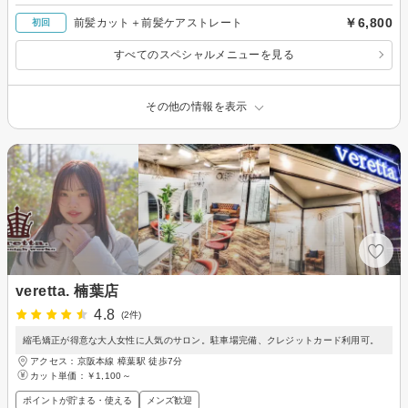
￥6,800
前髪カット＋前髪ケアストレート
初回
すべてのスペシャルメニューを見る
その他の情報を表示
veretta. 楠葉店
4.8
(2件)
縮毛矯正が得意な大人女性に人気のサロン。駐車場完備、クレジットカード利用可。
アクセス：京阪本線 樟葉駅 徒歩7分
カット単価：
￥1,100～
ポイントが貯まる・使える
メンズ歓迎