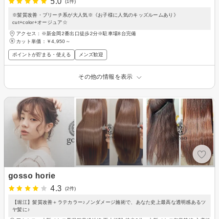
5.0
(1件)
※髪質改善・ブリーチ系が大人気※《お子様に人気のキッズルームあり》
cut+color+オージュア☆
アクセス：※新金岡2番出口徒歩2分※駐車場8台完備
カット単価：
￥4,950～
ポイントが貯まる・使える
メンズ歓迎
その他の情報を表示
gosso horie
4.3
(2件)
【堀江】髪質改善＋ラテカラー♪ノンダメージ施術で、あなた史上最高な透明感あるツ
ヤ髪に♪