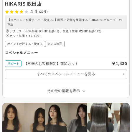
HIKARIS 吹田店
4.4
(29件)
【Ｒポイントが貯まって・使える♪】関西に店舗を展開する「HIKARISグループ」の
本店
アクセス：JR京都線 吹田駅 徒歩5分、阪急千里線 吹田駅 徒歩12分
カット単価：
￥1,430～
ポイントが貯まる・使える
メンズ歓迎
スペシャルメニュー
￥1,430
【再来のお客様限定】前髪カット
リピート
すべてのスペシャルメニューを見る
その他の情報を表示