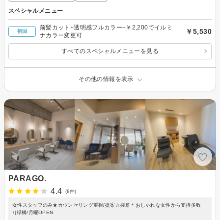
スペシャルメニュー
前髪カット+透明感フルカラー+￥2,200でイルミ
￥5,530
初回
ナカラー変更可
すべてのスペシャルメニューを見る
その他の情報を表示
PARAGO.
4.4
(8件)
女性スタッフのみ★カウンセリング重視/提案力抜群＊おしゃれな女性から支持多数
♪[緑橋/月曜OPEN