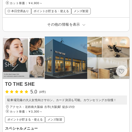
カット単価：
￥4,900～
◎ 本日空席あり
ポイントが貯まる・使える
メンズ歓迎
その他の情報を表示
TO THE SHE
5.0
(4件)
駐車場完備の大人女性向けサロン。カード決済も可能。カウンセリングが自慢！
アクセス：近鉄南大阪線 古市(大阪)駅 徒歩15分
カット単価：
￥3,300～
ポイントが貯まる・使える
メンズ歓迎
スペシャルメニュー