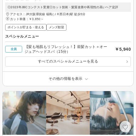
◎2023年JBCコンテスト受賞◎カット技術・髪質改善や再現性の高いヘア定評
アクセス：JR大阪環状線 福島(ＪＲ西日本)駅 徒歩5分
カット単価：
￥3,850～
ポイントが貯まる・使える
メンズ歓迎
スペシャルメニュー
【髪も地肌もリフレッシュ！】前髪カット＋オー
￥5,940
全員
ジュアヘッドスパ（15分）
すべてのスペシャルメニューを見る
その他の情報を表示