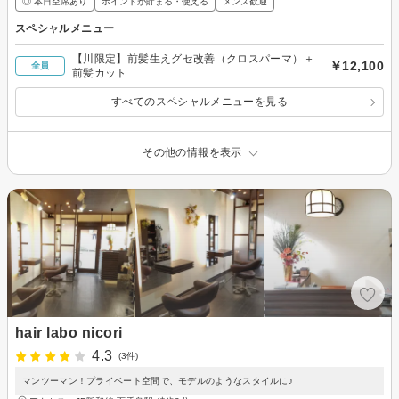
◎ 本日空席あり
ポイントが貯まる・使える
メンズ歓迎
スペシャルメニュー
【川限定】前髪生えグセ改善（クロスパーマ）＋
￥12,100
全員
前髪カット
すべてのスペシャルメニューを見る
その他の情報を表示
hair labo nicori
4.3
(3件)
マンツーマン！プライベート空間で、モデルのようなスタイルに♪