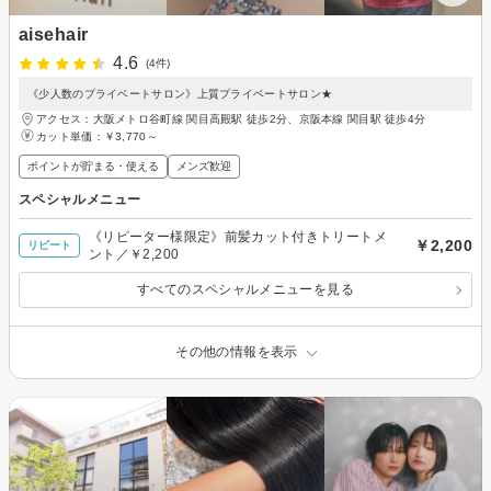
aisehair
4.6
(4件)
《少人数のプライベートサロン》上質プライベートサロン★
アクセス：大阪メトロ谷町線 関目高殿駅 徒歩2分、京阪本線 関目駅 徒歩4分
カット単価：
￥3,770～
ポイントが貯まる・使える
メンズ歓迎
スペシャルメニュー
《リピーター様限定》前髪カット付きトリートメ
￥2,200
リピート
ント／￥2,200
すべてのスペシャルメニューを見る
その他の情報を表示