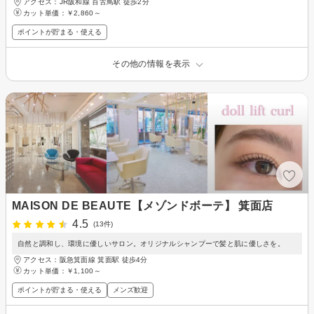
アクセス：JR阪和線 百舌鳥駅 徒歩2分
カット単価：
￥2,860～
ポイントが貯まる・使える
その他の情報を表示
MAISON DE BEAUTE【メゾンドボーテ】 箕面店
4.5
(13件)
自然と調和し、環境に優しいサロン。オリジナルシャンプーで髪と肌に優しさを。
アクセス：阪急箕面線 箕面駅 徒歩4分
カット単価：
￥1,100～
ポイントが貯まる・使える
メンズ歓迎