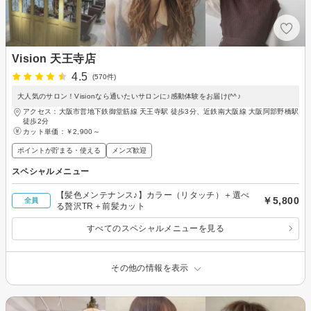
Vision 天王寺店
4.5
(570件)
大人気のサロン！Visionなら通いたいサロンに♪感動体験をお届け(^^♪
アクセス：大阪市営地下鉄御堂筋線 天王寺駅 徒歩3分、近鉄南大阪線 大阪阿部野橋駅
徒歩2分
カット単価：
￥2,900～
ポイントが貯まる・使える
メンズ歓迎
スペシャルメニュー
【髪色メンテナンス♪】カラー（リタッチ）＋選べ
￥5,800
全員
る贅沢TR＋前髪カット
すべてのスペシャルメニューを見る
その他の情報を表示