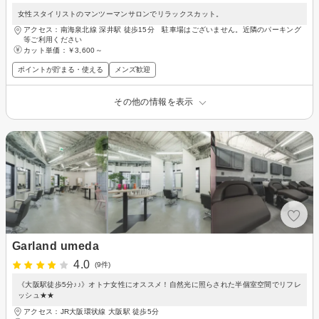
女性スタイリストのマンツーマンサロンでリラックスカット。
アクセス：南海泉北線 深井駅 徒歩15分 駐車場はございません。近隣のパーキング
等ご利用ください
カット単価：
￥3,600～
ポイントが貯まる・使える
メンズ歓迎
その他の情報を表示
Garland umeda
4.0
(9件)
《大阪駅徒歩5分♪♪》オトナ女性にオススメ！自然光に照らされた半個室空間でリフレ
ッシュ★★
アクセス：JR大阪環状線 大阪駅 徒歩5分