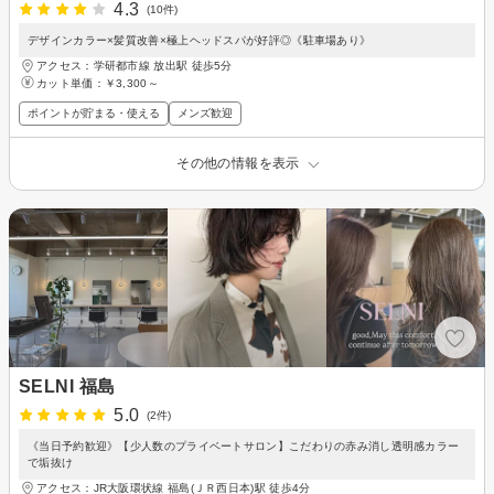
4.3
(10件)
デザインカラー×髪質改善×極上ヘッドスパが好評◎《駐車場あり》
アクセス：学研都市線 放出駅 徒歩5分
カット単価：
￥3,300～
ポイントが貯まる・使える
メンズ歓迎
その他の情報を表示
SELNI 福島
5.0
(2件)
《当日予約歓迎》【少人数のプライベートサロン】こだわりの赤み消し透明感カラー
で垢抜け
アクセス：JR大阪環状線 福島(ＪＲ西日本)駅 徒歩4分