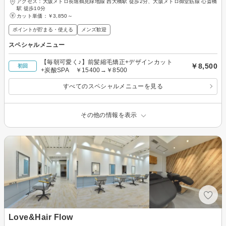
アクセス：大阪メトロ長堀鶴見緑地線 西大橋駅 徒歩2分、大阪メトロ御堂筋線 心斎橋
駅 徒歩10分
カット単価：
￥3,850～
ポイントが貯まる・使える
メンズ歓迎
スペシャルメニュー
【毎朝可愛く♪】前髪縮毛矯正+デザインカット
￥8,500
初回
+炭酸SPA ￥15400→￥8500
すべてのスペシャルメニューを見る
その他の情報を表示
Love&Hair Flow