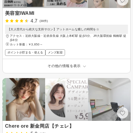
美容室IWAMI
4.7
(38件)
【大人世代から絶大な支持サロン】アットホームな癒しの時間を☆
アクセス：近鉄大阪線・近鉄奈良線 大阪上本町駅 徒歩5分、JR大阪環状線 鶴橋駅 徒
歩8分
カット単価：
￥3,850～
ポイントが貯まる・使える
メンズ歓迎
その他の情報を表示
Chere ore 新金岡店【チェレ】