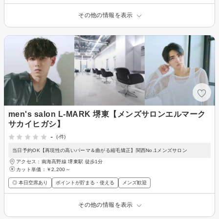
その他の情報を表示
men's salon L-MARK 堺東【メンズサロンエルマーク
サカイヒガシ】
-
(-件)
当日予約OK【再現性の高いパーマ＆曲がる縮毛矯正】関西No.1メンズサロン
アクセス：南海高野線 堺東駅 徒歩1分
カット単価：
￥2,200～
◎ 本日空席あり
ポイントが貯まる・使える
メンズ歓迎
その他の情報を表示