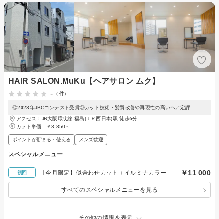
HAIR SALON.MuKu【ヘアサロン ムク】
-
(-件)
◎2023年JBCコンテスト受賞◎カット技術・髪質改善や再現性の高いヘア定評
アクセス：JR大阪環状線 福島(ＪＲ西日本)駅 徒歩5分
カット単価：
￥3,850～
ポイントが貯まる・使える
メンズ歓迎
スペシャルメニュー
￥11,000
【今月限定】似合わせカット＋イルミナカラー
初回
すべてのスペシャルメニューを見る
その他の情報を表示