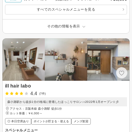
すべてのスペシャルメニューを見る
その他の情報を表示
ill hair labo
4.4
(7件)
森小路駅から徒歩1分の地域に密着したほっこりサロン♪♪2022年1月オープン☆彡
アクセス：京阪本線 森小路駅 徒歩1分
カット単価：
￥4,000～
◎ 本日空席あり
ポイントが貯まる・使える
メンズ歓迎
スペシャルメニュー