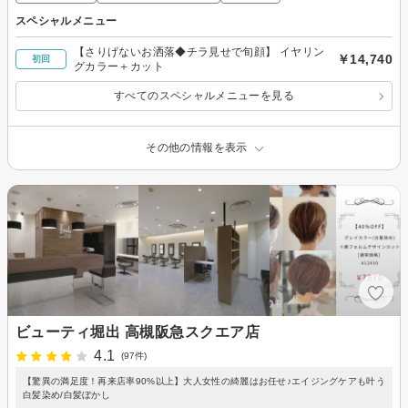
スペシャルメニュー
【さりげないお洒落◆チラ見せで旬顔】 イヤリン
￥14,740
初回
グカラー＋カット
すべてのスペシャルメニューを見る
その他の情報を表示
ビューティ堀出 高槻阪急スクエア店
4.1
(97件)
【驚異の満足度！再来店率90%以上】大人女性の綺麗はお任せ♪エイジングケアも叶う
白髪染め/白髪ぼかし