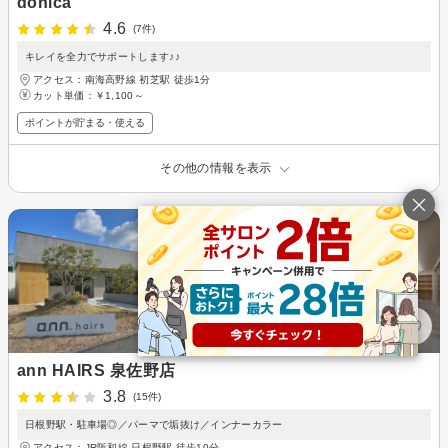
donica
4.6
(7件)
キレイを全力でサポートします♪♪
アクセス：南海高野線 初芝駅 徒歩1分
カット単価：
￥1,100～
ポイントが貯まる・使える
その他の情報を表示
ann HAIRS 泉佐野店
3.8
(15件)
日根野駅・駐車場◎／パーマで垢抜け／インナーカラー
アクセス：JR阪和線 日根野駅 徒歩10分