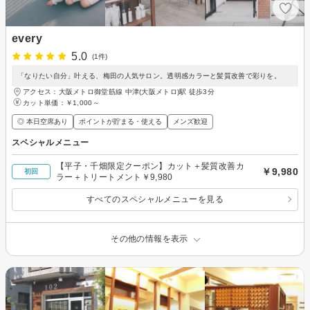
every
5.0
(1件)
「なりたい自分」叶える、梅田の人気サロン。透明感カラーと髪質改善で彩りを。
アクセス：大阪メトロ御堂筋線 中津(大阪メトロ)駅 徒歩3分
カット単価：
￥1,000～
◎ 本日空席あり
ポイントが貯まる・使える
メンズ歓迎
スペシャルメニュー
【平子・千畑限定クーポン】カット＋髪質改善カ
￥9,980
初回
ラー＋トリートメント￥9,980
すべてのスペシャルメニューを見る
その他の情報を表示