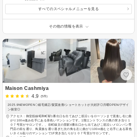
すべてのスペシャルメニューを見る
その他の情報を表示
Maison Cashmiya
4.9
(5件)
2025.9NEWOPEN◇縮毛矯正/髪質改善/ショートカットが大好評◎月曜OPEN/デザイ
ン個室◎
アクセス：御堂筋線昭和町駅1番出口を出てあびこ筋沿いをローソンまで直進し右に曲
がり100m進み右手にある茶色いマンションです。1階エントランスの奥の突き当り１
０７号室がサロンです。、谷町線文の里駅4番出口から出てあびこ筋沿いメロンパン専
門店の前を通り、鳥貴族を通り過ぎた次の角を左に曲がり100m進むと右手にある茶色
いタイル貼りのマンションで1F突き当たりが１０７号室がサロンです。