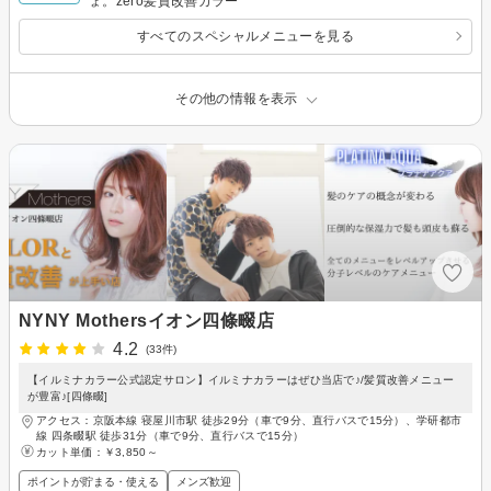
ょ。zero髪質改善カラー
すべてのスペシャルメニューを見る
その他の情報を表示
NYNY Mothersイオン四條畷店
4.2
(33件)
【イルミナカラー公式認定サロン】イルミナカラーはぜひ当店で♪/髪質改善メニュー
が豊富♪[四條畷]
アクセス：京阪本線 寝屋川市駅 徒歩29分（車で9分、直行バスで15分）、学研都市
線 四条畷駅 徒歩31分（車で9分、直行バスで15分）
カット単価：
￥3,850～
ポイントが貯まる・使える
メンズ歓迎