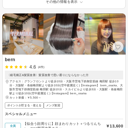
その他の情報を表示
bern
4.6
(4件)
〈縮毛矯正&髪質改善〉髪質改善で思い通りにならなかった方
アクセス：グランフロントより徒歩10分・大阪市営地下鉄御堂筋線 梅田駅 徒歩10
分・大阪駅・各線梅田駅より徒歩10分(空中庭園近く)【Instagram】 bern_osaka、大
阪市営地下鉄御堂筋線 梅田駅 徒歩10分・スカイビルより徒歩3分・大阪駅・各線梅田
駅より徒歩10分(空中庭園近く)【Instagram】bern_osaka
カット単価：
￥5,500～
ポイントが貯まる・使える
メンズ歓迎
スペシャルメニュー
【似合う顔周りに】顔まわりカット＋つるりんち
￥13,600
全員