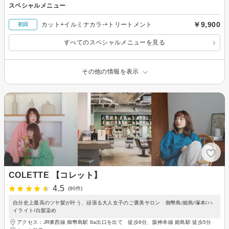
スペシャルメニュー
￥9,900
カット+イルミナカラ-+トリートメント
初回
すべてのスペシャルメニューを見る
その他の情報を表示
COLETTE 【コレット】
4.5
(90件)
自分史上最高のツヤ髪が叶う、頑張る大人女子のご褒美サロン 御幣島/姫島/塚本/ハ
イライト/白髪染め
アクセス：JR東西線 御幣島駅 8a出口を出て 徒歩6分、阪神本線 姫島駅 徒歩5分