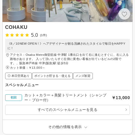
COHAKU
5.0
(1件)
《8／10NEW OPEN！》へアデザイナーが創る洗練されたスタイルで毎日をHAPPY
に！
アクセス：Osaka Metro御堂筋線 中津駅 1番出口を出て右に進むとすぐに、右に入る
路地があります。 入って頂いたらすぐ左側に黄色い看板が出ているビルの2階で
す。、阪急神戸本線 中津(阪急)駅 徒歩5分
カット単価：
￥13,000～
◎ 本日空席あり
ポイントが貯まる・使える
メンズ歓迎
スペシャルメニュー
カット＋カラー＋美髪トリートメント（シャンプ
￥13,000
初回
ー・ブロー付）
すべてのスペシャルメニューを見る
その他の情報を表示