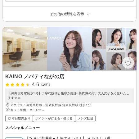
その他の情報を表示
KAINO ノバティながの店
4.6
(14件)
【河内長野駅徒歩1分】丁寧な技術と接客が好評♪美意識の高い大人女子を応援いたし
ます☆☆
アクセス：南海高野線・近鉄長野線 河内長野駅 徒歩1分
カット単価：
￥3,465～
◎ 本日空席あり
ポイントが貯まる・使える
メンズ歓迎
スペシャルメニュー
【ツヤと透明感★人気のイルミナ】 イルミナ（透