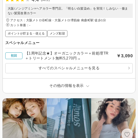
大阪/ノンジアミン×ヘアカラー専門店。「明るい白髪染め」を実現！しみない・傷ま
ない髪質改善カラー
アクセス：大阪メトロ谷町線・大阪メトロ堺筋線 南森町駅 徒歩1分
カット単価：
-
ポイントが貯まる・使える
メンズ歓迎
スペシャルメニュー
【1周年記念★】オーガニックカラー＋前処理TR
￥3,090
初回
＋トリートメント無料5,270円→
すべてのスペシャルメニューを見る
その他の情報を表示