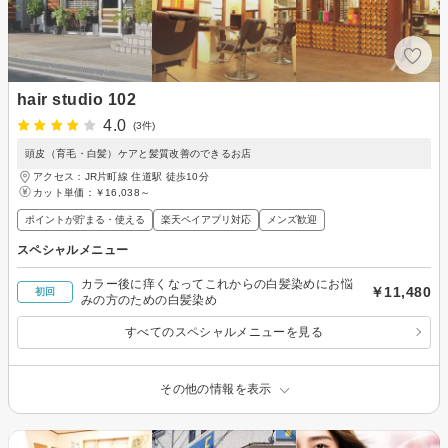
hair studio 102
4.0
(3件)
頭皮（育毛・白髪）ケアと髪質改善のできるお店
アクセス：JR片町線 住道駅 徒歩10分
カット単価：
￥16,038～
ポイントが貯まる・使える
楽天ペイアプリ対応
メンズ歓迎
スペシャルメニュー
カラー後に痒くなってこれからの白髪染めにお悩
￥11,480
初回
みの方のための白髪染め
すべてのスペシャルメニューを見る
その他の情報を表示