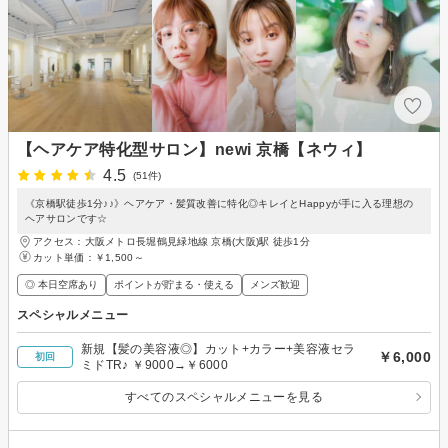
【ヘアケア特化型サロン】newi 京橋【ネウィ】
4.5
(51件)
《京橋駅徒歩1分♪♪》ヘアケア・髪質改善に特化◎キレイとHappyが手に入る理想の
ヘアサロンです☆
アクセス：大阪メトロ長堀鶴見緑地線 京橋(大阪)駅 徒歩1分
カット単価：
￥1,500～
◎ 本日空席あり
ポイントが貯まる・使える
メンズ歓迎
スペシャルメニュー
新規【髪の美容液◎】カット+カラー+美容液セラ
￥6,000
初回
ミドTR♪ ￥9000→￥6000
すべてのスペシャルメニューを見る