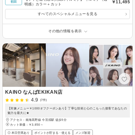
￥11,495
初回
明感）カラー＋カット
すべてのスペシャルメニューを見る
その他の情報を表示
KAINO なんばEKIKAN店
4.9
(7件)
【対象メニュー￥1000オフクーポンあり】丁寧な技術と心のこもった接客であなたの
魅力を最大に★
アクセス：南海高野線 今宮戎駅 徒歩5分
カット単価：
￥3,850～
◎ 本日空席あり
ポイントが貯まる・使える
メンズ歓迎