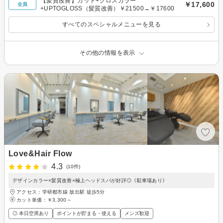
【髪質改善】カット+グロスカラー
￥17,600
全員
+UPTOGLOSS（髪質改善）￥21500→￥17600
すべてのスペシャルメニューを見る
その他の情報を表示
Love&Hair Flow
4.3
(10件)
デザインカラー×髪質改善×極上ヘッドスパが好評◎《駐車場あり》
アクセス：学研都市線 放出駅 徒歩5分
カット単価：
￥3,300～
◎ 本日空席あり
ポイントが貯まる・使える
メンズ歓迎