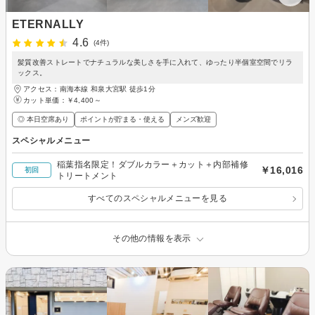
ETERNALLY
4.6
(4件)
髪質改善ストレートでナチュラルな美しさを手に入れて、ゆったり半個室空間でリラ
ックス。
アクセス：南海本線 和泉大宮駅 徒歩1分
カット単価：
￥4,400～
◎ 本日空席あり
ポイントが貯まる・使える
メンズ歓迎
スペシャルメニュー
稲葉指名限定！ダブルカラー＋カット＋内部補修
￥16,016
初回
トリートメント
すべてのスペシャルメニューを見る
その他の情報を表示