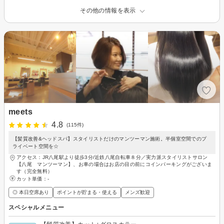
その他の情報を表示
meets
4.8
(115件)
【髪質改善&ヘッドスパ】スタイリストだけのマンツーマン施術。半個室空間でのプ
ライベート空間を☆
アクセス：JR八尾駅より徒歩3分/近鉄八尾自転車８分／実力派スタイリストサロン
【八尾 マンツーマン】、お車の場合はお店の目の前にコインパーキングがございま
す（完全無料）
カット単価：
-
◎ 本日空席あり
ポイントが貯まる・使える
メンズ歓迎
スペシャルメニュー