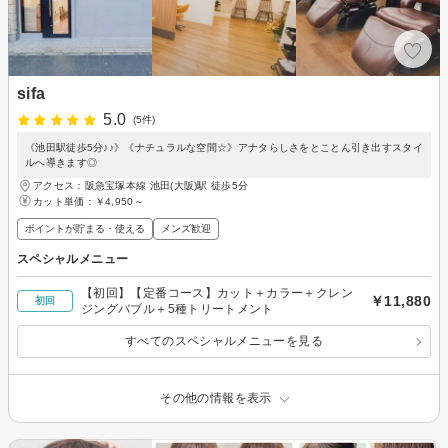
sifa
5.0
(5件)
《池田駅徒歩5分♪♪》《ナチュラルな空間☆》アナタらしさをとことん引き出すスタイ
ルへ導きます◎
アクセス：阪急宝塚本線 池田(大阪)駅 徒歩5分
カット単価：
￥4,950～
ポイントが貯まる・使える
メンズ歓迎
スペシャルメニュー
【初回】【定番コース】カット＋カラー＋クレン
￥11,880
初回
ジングバブル＋5種トリートメント
すべてのスペシャルメニューを見る
その他の情報を表示