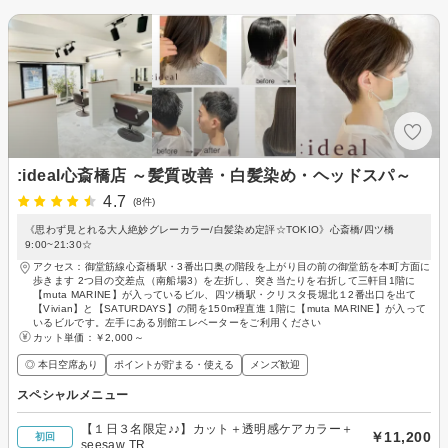
:ideal心斎橋店 ～髪質改善・白髪染め・ヘッドスパ～
4.7
(8件)
《思わず見とれる大人絶妙グレーカラー/白髪染め定評☆TOKIO》心斎橋/四ツ橋
9:00~21:30☆
アクセス：御堂筋線心斎橋駅・3番出口奥の階段を上がり目の前の御堂筋を本町方面に
歩きます 2つ目の交差点（南船場3）を左折し、突き当たりを右折して三軒目1階に
【muta MARINE】が入っているビル、四ツ橋駅・クリスタ長堀北１2番出口を出て
【Vivian】と【SATURDAYS】の間を150m程直進 1階に【muta MARINE】が入って
いるビルです。左手にある別館エレベーターをご利用ください
カット単価：
￥2,000～
◎ 本日空席あり
ポイントが貯まる・使える
メンズ歓迎
スペシャルメニュー
【１日３名限定♪♪】カット＋透明感ケアカラー＋
￥11,200
初回
seesaw TR