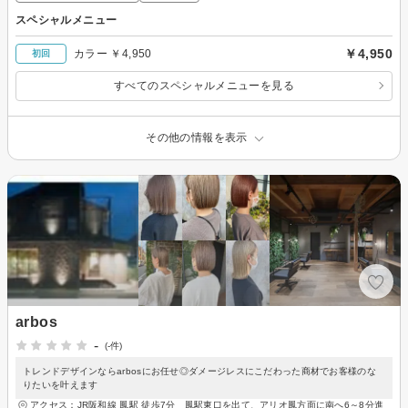
スペシャルメニュー
￥4,950
カラー ￥4,950
初回
すべてのスペシャルメニューを見る
その他の情報を表示
arbos
-
(-件)
トレンドデザインならarbosにお任せ◎ダメージレスにこだわった商材でお客様のな
りたいを叶えます
アクセス：JR阪和線 鳳駅 徒歩7分 鳳駅東口を出て、アリオ鳳方面に南へ6～8分進