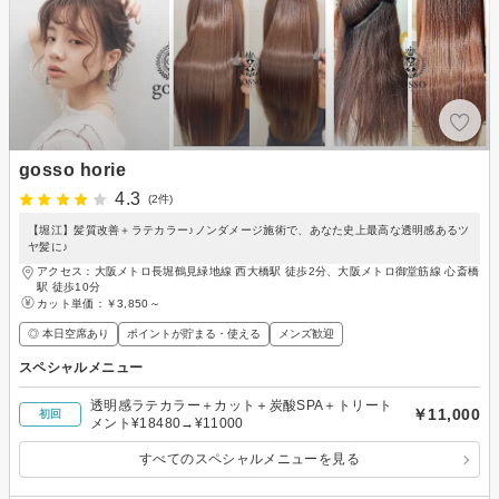
gosso horie
4.3
(2件)
【堀江】髪質改善＋ラテカラー♪ノンダメージ施術で、あなた史上最高な透明感あるツ
ヤ髪に♪
アクセス：大阪メトロ長堀鶴見緑地線 西大橋駅 徒歩2分、大阪メトロ御堂筋線 心斎橋
駅 徒歩10分
カット単価：
￥3,850～
◎ 本日空席あり
ポイントが貯まる・使える
メンズ歓迎
スペシャルメニュー
透明感ラテカラー＋カット＋炭酸SPA＋トリート
￥11,000
初回
メント¥18480→¥11000
すべてのスペシャルメニューを見る