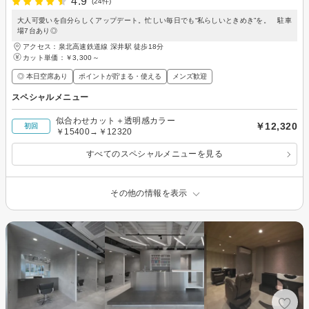
4.9
(24件)
大人可愛いを自分らしくアップデート。忙しい毎日でも“私らしいときめき”を。 駐車
場7台あり◎
アクセス：泉北高速鉄道線 深井駅 徒歩18分
カット単価：
￥3,300～
◎ 本日空席あり
ポイントが貯まる・使える
メンズ歓迎
スペシャルメニュー
似合わせカット＋透明感カラー
￥12,320
初回
￥15400→￥12320
すべてのスペシャルメニューを見る
その他の情報を表示