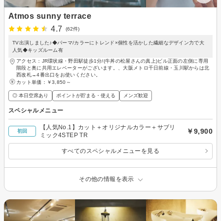
Atmos sunny terrace
4.7
(62件)
TV出演しました♪◆パーマ/カラーにトレンド×個性を活かした繊細なデザイン力で大
人気◆キッズルーム有
アクセス：JR環状線・野田駅徒歩1分/(牛丼の松屋さんの真上)ビル正面の左側に専用
階段と奥に共用エレベーターがございます。、大阪メトロ千日前線・玉川駅からは北
西改札→4番出口をお使いください。
カット単価：
￥3,850～
◎ 本日空席あり
ポイントが貯まる・使える
メンズ歓迎
スペシャルメニュー
【人気No.1】カット＋オリジナルカラー＋サブリ
￥9,900
初回
ミック4STEP TR
すべてのスペシャルメニューを見る
その他の情報を表示