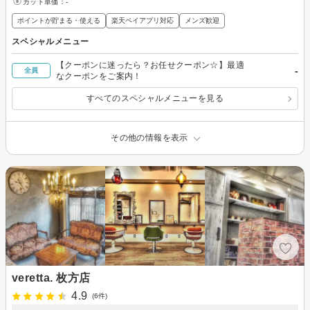
カット単価：
-
ポイントが貯まる・使える
楽天ペイアプリ対応
メンズ歓迎
スペシャルメニュー
【クーポンに迷ったら？お任せクーポン☆】最適
-
全員
なクーポンをご案内！
すべてのスペシャルメニューを見る
その他の情報を表示
veretta. 枚方店
4.9
(6件)