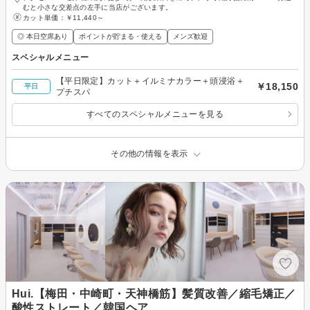
むと小さな交差点の左手に当店がございます。
カット単価：
￥11,440～
◎ 本日空席あり
ポイントが貯まる・使える
メンズ歓迎
スペシャルメニュー
【平日限定】カット＋イルミナカラー＋頭浸浴＋
￥18,150
平日
プチスパ
すべてのスペシャルメニューを見る
その他の情報を表示
Hui.【梅田・中崎町・天神橋筋】髪質改善／縮毛矯正／
酸性ストレート／韓国ヘア