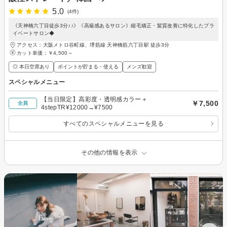
5.0
(4件)
《天神橋六丁目徒歩3分♪♪》《高級感あるサロン》縮毛矯正・髪質改善に特化したプラ
イベートサロン◆
アクセス：大阪メトロ谷町線、堺筋線 天神橋筋六丁目駅 徒歩3分
カット単価：
￥4,500～
◎ 本日空席あり
ポイントが貯まる・使える
メンズ歓迎
スペシャルメニュー
【当日限定】高彩度・透明感カラー＋
￥7,500
全員
4stepTR¥12000→¥7500
すべてのスペシャルメニューを見る
その他の情報を表示