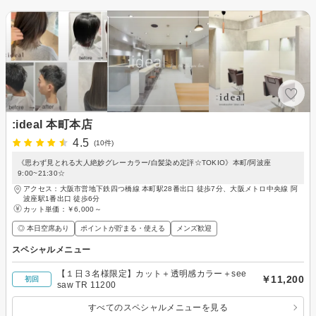
:ideal 本町本店
4.5
(10件)
《思わず見とれる大人絶妙グレーカラー/白髪染め定評☆TOKIO》本町/阿波座
9:00~21:30☆
アクセス：大阪市営地下鉄四つ橋線 本町駅28番出口 徒歩7分、大阪メトロ中央線 阿
波座駅1番出口 徒歩6分
カット単価：
￥6,000～
◎ 本日空席あり
ポイントが貯まる・使える
メンズ歓迎
スペシャルメニュー
【１日３名様限定】カット＋透明感カラー＋see
￥11,200
初回
saw TR 11200
すべてのスペシャルメニューを見る