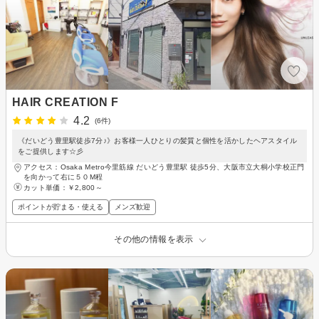
HAIR CREATION F
4.2
(6件)
《だいどう豊里駅徒歩7分♪》お客様一人ひとりの髪質と個性を活かしたヘアスタイル
をご提供します☆彡
アクセス：Osaka Metro今里筋線 だいどう豊里駅 徒歩5分、大阪市立大桐小学校正門
を向かって右に５０M程
カット単価：
￥2,800～
ポイントが貯まる・使える
メンズ歓迎
その他の情報を表示