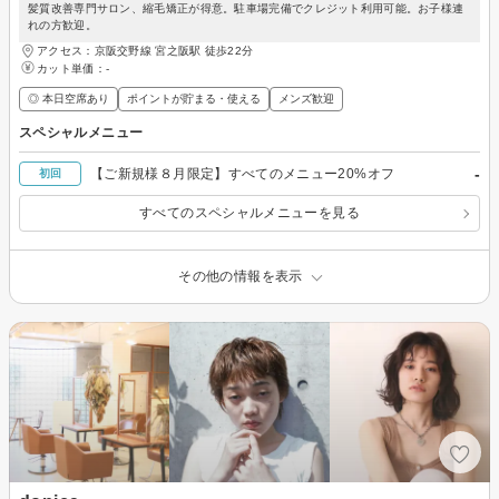
髪質改善専門サロン、縮毛矯正が得意。駐車場完備でクレジット利用可能。お子様連
れの方歓迎。
アクセス：京阪交野線 宮之阪駅 徒歩22分
カット単価：
-
◎ 本日空席あり
ポイントが貯まる・使える
メンズ歓迎
スペシャルメニュー
-
【ご新規様８月限定】すべてのメニュー20%オフ
初回
すべてのスペシャルメニューを見る
その他の情報を表示