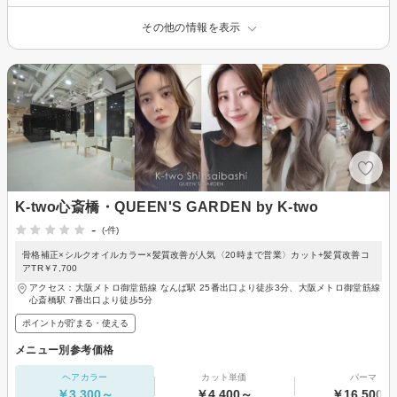
その他の情報を表示
K-two心斎橋・QUEEN'S GARDEN by K-two
-
(-件)
骨格補正×シルクオイルカラー×髪質改善が人気〈20時まで営業〉カット+髪質改善コ
アTR￥7,700
アクセス：大阪メトロ御堂筋線 なんば駅 25番出口より徒歩3分、大阪メトロ御堂筋線
心斎橋駅 7番出口より徒歩5分
ポイントが貯まる・使える
メニュー別参考価格
ヘアカラー
カット単価
パーマ
￥3,300～
￥4,400～
￥16,500～