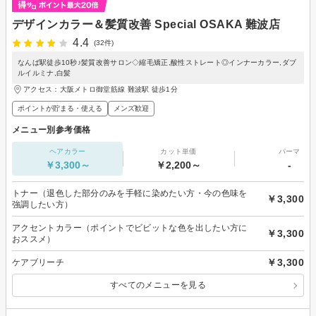
デザインカラー＆髪質改善 Special OSAKA 難波店
4.4
(32件)
なんば駅徒歩10秒♪髪質改善サロン◇縮毛矯正,酸性ストレート◎インナーカラー,ダブ
ルイルミナ,白髪
アクセス：大阪メトロ御堂筋線 難波駅 徒歩1分
ポイントが貯まる・使える
メンズ歓迎
メニュー別参考価格
ヘアカラー
カット単価
パーマ
￥3,300～
￥2,200～
-
トナー（退色した部分のみを手軽に染めたい方・今の色味を
￥3,300
強調したい方）
アクセントカラー（ポイントでビビットな色を出したい方に
￥3,300
おススメ）
￥3,300
ケアブリーチ
すべてのメニューを見る