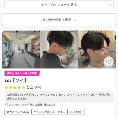
すべてのメニューを見る
その他の情報を表示
soi【ソイ】
5.0
(2件)
大阪梅田SNSで話題のマンツーマンサロン★メンズヘア・ショート・ボブ・酸性縮毛
矯正など大人気♪
アクセス：JR神戸線 大阪駅 徒歩10分
楽天スーパーDEAL
ポイントが貯まる・使える
メンズ歓迎