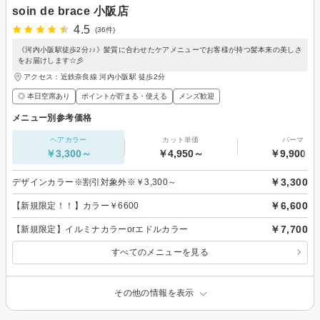
soin de brace 小阪店
4.5
(36件)
《河内小阪駅徒歩2分♪♪》髪質に合わせたケアメニューでお客様が持つ髪本来の美しさ
をお届けします☆彡
アクセス：近鉄奈良線 河内小阪駅 徒歩2分
◎ 本日空席あり
ポイントが貯まる・使える
メンズ歓迎
メニュー別参考価格
ヘアカラー
カット単価
パーマ
￥3,300～
￥4,950～
￥9,900～
￥3,300
デザインカラー※割引対象外※￥3,300～
￥6,600
【新規限定！！】カラー￥6600
￥7,700
【新規限定】イルミナカラーorエドルカラー
すべてのメニューを見る
その他の情報を表示