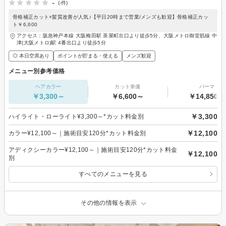
-
(-件)
骨格補正カット×髪質改善が人気♪【平日20時まで営業/メンズも歓迎】骨格補正カッ
ト￥6,600
アクセス：阪急神戸本線 大阪梅田駅 茶屋町出口より徒歩5分、大阪メトロ御堂筋線 中
津(大阪メトロ)駅 4番出口より徒歩5分
◎ 本日空席あり
ポイントが貯まる・使える
メンズ歓迎
メニュー別参考価格
ヘアカラー
カット単価
パーマ
￥3,300～
￥6,600～
￥14,850～
￥3,300
ハイライト・ローライト¥3,300～*カット料金別
￥12,100
カラー¥12,100～｜施術目安120分*カット料金別
アディクシーカラー¥12,100～｜施術目安120分*カット料金
￥12,100
別
すべてのメニューを見る
その他の情報を表示