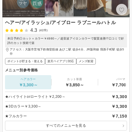
ヘアー/アイラッシュ/アイブロー ラブニールハトル
4.3
(42件)
本日予約◎カット＋カラー￥4980～／超音波アイロンカラーで髪質改善!?口コミで好
評のカット技術で楽
アクセス：大阪市営地下鉄御堂筋線 あびこ駅 徒歩4分、JR阪和線 我孫子町駅 徒歩5
分
ポイントが貯まる・使える
楽天ペイアプリ対応
メンズ歓迎
メニュー別参考価格
ヘアカラー
カット単価
パーマ
￥3,300～
￥3,850～
￥7,700～
￥3,300
★ハイライトorローライト￥2,200～
￥3,300
★3Dカラー￥3,300～
￥7,150
★フルカラー
すべてのメニューを見る