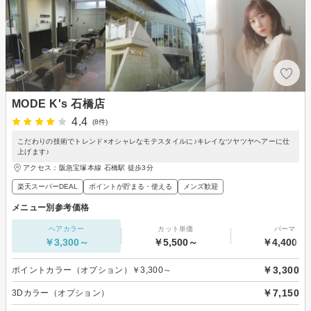
MODE K's 石橋店
4.4
(8件)
こだわりの技術でトレンド×オシャレなモテスタイルに♪キレイなツヤツヤヘアーに仕
上げます♪
アクセス：阪急宝塚本線 石橋駅 徒歩3分
楽天スーパーDEAL
ポイントが貯まる・使える
メンズ歓迎
メニュー別参考価格
ヘアカラー
カット単価
パーマ
￥3,300～
￥5,500～
￥4,400～
￥3,300
ポイントカラー（オプション）￥3,300～
￥7,150
3Dカラー（オプション）