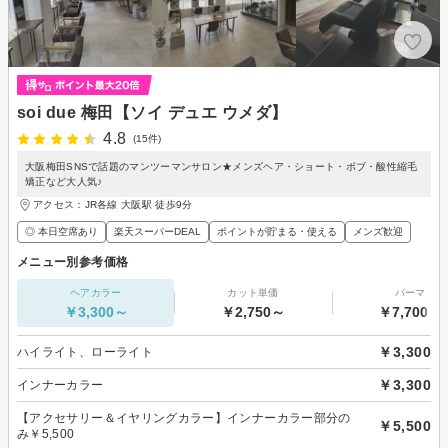
soi due 梅田【ソイ デュエ ウメダ】
4.8
(15件)
大阪梅田SNSで話題のマンツーマンサロン★メンズヘア・ショート・ボブ・酸性縮毛
矯正など大人気♪
アクセス：JR各線 大阪駅 徒歩9分
◎ 本日空席あり
楽天スーパーDEAL
ポイントが貯まる・使える
メンズ歓迎
メニュー別参考価格
ヘアカラー
カット単価
パーマ
￥3,300～
￥2,750～
￥7,700～
￥3,300
ハイライト、ローライト
￥3,300
インナーカラー
【アクセサリー＆イヤリングカラー】インナーカラー部分の
￥5,500
み￥5,500