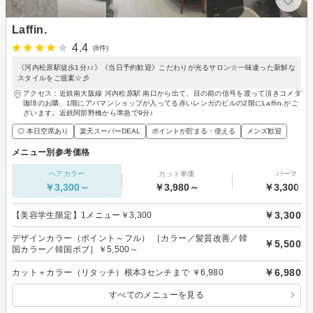
Laffin.
4.4
(8件)
《河内松原駅徒歩1分♪♪》《当日予約歓迎》こだわりが光るサロン☆一味違った新鮮な
スタイルをご提案☆彡
アクセス：近鉄南大阪線 河内松原駅 南口から出て、目の前の信号を渡って頂きコメダ
珈琲のお隣、1階にアパマンショップが入ってる赤いレンガのビルの2階にLaffin.がご
ざいます。近鉄阿部野橋から準急で9分♪
◎ 本日空席あり
楽天スーパーDEAL
ポイントが貯まる・使える
メンズ歓迎
メニュー別参考価格
ヘアカラー
カット単価
パーマ
￥3,300～
￥3,980～
￥3,300～
￥3,300
【美容学生限定】1メニュー￥3,300
デザインカラー（ポイント～フル） ［カラー／髪質改善／韓
￥5,500
国カラー／韓国ボブ］￥5,500～
￥6,980
カット＋カラー（リタッチ）根本3センチまで ￥6,980
すべてのメニューを見る