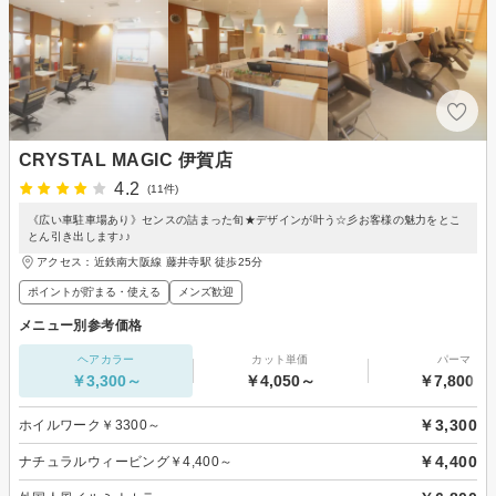
CRYSTAL MAGIC 伊賀店
4.2
(11件)
《広い車駐車場あり》センスの詰まった旬★デザインが叶う☆彡お客様の魅力をとこ
とん引き出します♪♪
アクセス：近鉄南大阪線 藤井寺駅 徒歩25分
ポイントが貯まる・使える
メンズ歓迎
メニュー別参考価格
ヘアカラー
カット単価
パーマ
￥3,300～
￥4,050～
￥7,800～
￥3,300
ホイルワーク￥3300～
￥4,400
ナチュラルウィービング￥4,400～