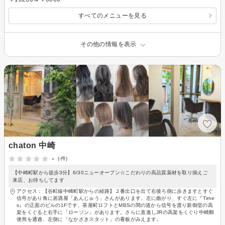
すべてのメニューを見る
その他の情報を表示
chaton 中崎
-
(-件)
【中崎町駅から徒歩3分】6/30ニューオープン☆こだわりの高品質薬材を取り揃えご
来店、お待ちしてます
アクセス：【谷町線中崎町駅からの経路】２番出口を出て右後ろ側に歩きますとすぐ
信号があり角に居酒屋「あんじゅう」さんがあります。左に曲がり、すぐ左に『Time
s』の正面のビルの1Fです、茶屋町ロフトとMBSの間の道から信号を渡り新御堂の高
架をくぐると右手に「ローソン」があります。さらに直進しJRの高架をくぐり中崎郵
便局を通過、左側に「なかざきスタット」の看板がみえます。