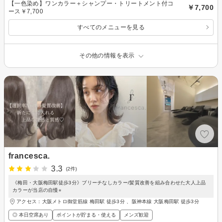
【一色染め】ワンカラー＋シャンプー・トリートメント付コ
￥7,700
ース￥7,700
すべてのメニューを見る
その他の情報を表示
francesca.
3.3
(2件)
《梅田・大阪梅田駅徒歩3分》ブリーチなしカラー/髪質改善を組み合わせた大人上品
カラーが当店の自慢⭐︎
アクセス：大阪メトロ御堂筋線 梅田駅 徒歩3分 、阪神本線 大阪梅田駅 徒歩3分
◎ 本日空席あり
ポイントが貯まる・使える
メンズ歓迎