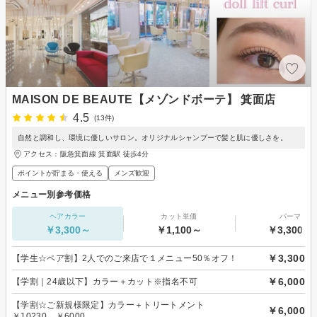
MAISON DE BEAUTE【メゾンドボーテ】 箕面店
4.5
(13件)
自然と調和し、環境に優しいサロン。オリジナルシャンプーで髪と肌に優しさを。
アクセス：阪急箕面線 箕面駅 徒歩4分
ポイントが貯まる・使える
メンズ歓迎
メニュー別参考価格
ヘアカラー
カット単価
パーマ
￥3,300～
￥1,100～
￥3,300～
￥3,300
【学生☆ペア割】2人でのご来店で１メニュー50％オフ！
￥6,000
【学割｜24歳以下】カラー＋カット※指名不可
【学割☆ご新規様限定】カラー＋トリートメント
￥6,000
￥10230→￥6000