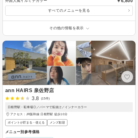
￥6,800
外国人風イルミナカラー
すべてのメニューを見る
その他の情報を表示
ann HAIRS 泉佐野店
3.8
(15件)
日根野駅・駐車場◎／パーマで垢抜け／インナーカラー
アクセス：JR阪和線 日根野駅 徒歩10分
ポイントが貯まる・使える
メンズ歓迎
メニュー別参考価格