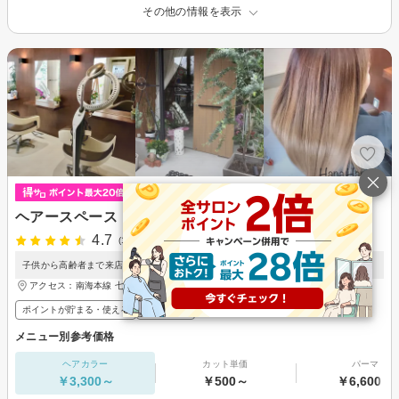
その他の情報を表示
ヘアースペース hana.hana
4.7
(18件)
子供から高齢者まで来店しやすい雰囲気のヘアサロン♪
アクセス：南海本線 七道駅 徒歩1分
ポイントが貯まる・使える
メンズ歓迎
メニュー別参考価格
ヘアカラー
カット単価
パーマ
￥3,300～
￥500～
￥6,600～