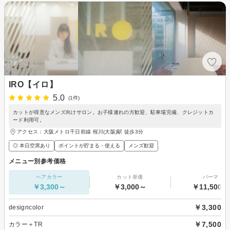
IRO【イロ】
5.0
(1件)
カットが得意なメンズ向けサロン。お子様連れの方歓迎、駐車場完備、クレジットカ
ード利用可。
アクセス：大阪メトロ千日前線 桜川(大阪)駅 徒歩3分
◎ 本日空席あり
ポイントが貯まる・使える
メンズ歓迎
メニュー別参考価格
ヘアカラー
カット単価
パーマ
￥3,300～
￥3,000～
￥11,500～
￥3,300
designcolor
￥7,500
カラー＋TR