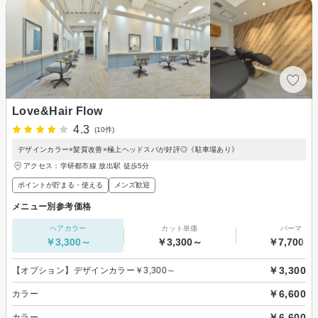
Love&Hair Flow
4.3
(10件)
デザインカラー×髪質改善×極上ヘッドスパが好評◎《駐車場あり》
アクセス：学研都市線 放出駅 徒歩5分
ポイントが貯まる・使える
メンズ歓迎
メニュー別参考価格
ヘアカラー
カット単価
パーマ
￥3,300～
￥3,300～
￥7,700～
￥3,300
【オプション】デザインカラー￥3,300～
￥6,600
カラー
￥6,600
カラー