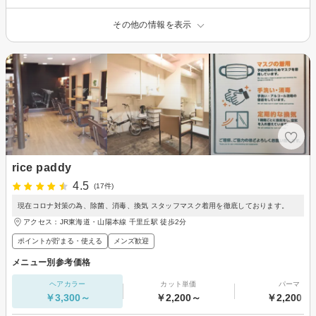
その他の情報を表示
rice paddy
4.5
(17件)
現在コロナ対策の為、除菌、消毒、換気 スタッフマスク着用を徹底しております。
アクセス：JR東海道・山陽本線 千里丘駅 徒歩2分
ポイントが貯まる・使える
メンズ歓迎
メニュー別参考価格
ヘアカラー
カット単価
パーマ
￥3,300～
￥2,200～
￥2,200～