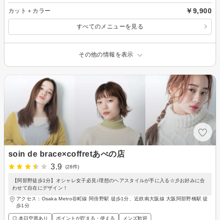
￥9,900
カット＋カラー
すべてのメニューを見る
その他の情報を表示
soin de brace×coffretあべの店
3.9
(28件)
【阿部野徒歩1分】オシャレ女子必見♪理想のヘアスタイルが手に入る☆彡お好みに合
わせて自在にデザイン！
アクセス：Osaka Metro谷町線 阿倍野駅 徒歩1分、近鉄南大阪線 大阪阿部野橋駅 徒
歩1分
◎ 本日空席あり
ポイントが貯まる・使える
メンズ歓迎