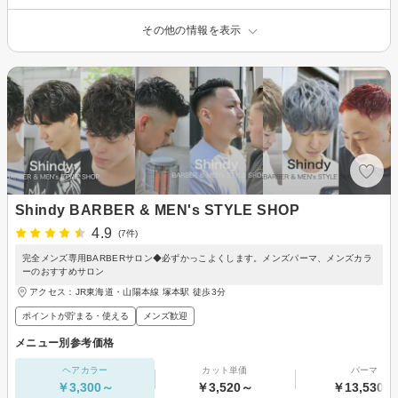
その他の情報を表示
Shindy BARBER & MEN's STYLE SHOP
4.9
(7件)
完全メンズ専用BARBERサロン◆必ずかっこよくします。メンズパーマ、メンズカラ
ーのおすすめサロン
アクセス：JR東海道・山陽本線 塚本駅 徒歩3分
ポイントが貯まる・使える
メンズ歓迎
メニュー別参考価格
ヘアカラー
カット単価
パーマ
￥3,300～
￥3,520～
￥13,530～