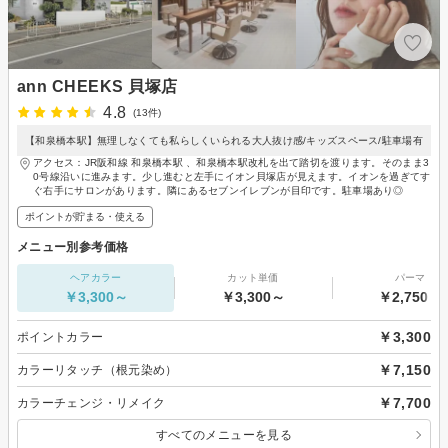
ann CHEEKS 貝塚店
4.8
(13件)
【和泉橋本駅】無理しなくても私らしくいられる大人抜け感/キッズスペース/駐車場有
アクセス：JR阪和線 和泉橋本駅 、和泉橋本駅改札を出て踏切を渡ります。そのまま3
0号線沿いに進みます。少し進むと左手にイオン貝塚店が見えます。イオンを過ぎてす
ぐ右手にサロンがあります。隣にあるセブンイレブンが目印です。駐車場あり◎
ポイントが貯まる・使える
メニュー別参考価格
ヘアカラー
カット単価
パーマ
￥3,300～
￥3,300～
￥2,750～
￥3,300
ポイントカラー
￥7,150
カラーリタッチ（根元染め）
￥7,700
カラーチェンジ・リメイク
すべてのメニューを見る