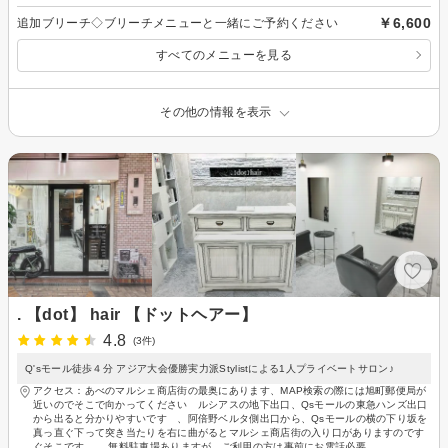
￥6,600
追加ブリーチ◇ブリーチメニューと一緒にご予約ください
すべてのメニューを見る
その他の情報を表示
. 【dot】 hair 【ドットヘアー】
4.8
(3件)
Q'sモール徒歩４分 アジア大会優勝実力派Stylistによる1人プライベートサロン♪
アクセス：あべのマルシェ商店街の最奥にあります、MAP検索の際には旭町郵便局が
近いのでそこで向かってください ルシアスの地下出口、Qsモールの東急ハンズ出口
から出ると分かりやすいです 、阿倍野ベルタ側出口から、Qsモールの横の下り坂を
真っ直ぐ下って突き当たりを右に曲がるとマルシェ商店街の入り口がありますのです
ぐそこです 無料駐車場ありますが、ご利用の方は事前にお電話必要