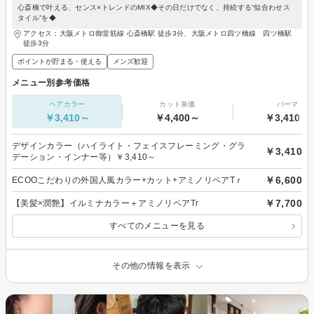
心斎橋で叶える、センス×トレンドのMIX◆その日だけでなく、持続する“似合わせス
タイル”を◆
アクセス：大阪メトロ御堂筋線 心斎橋駅 徒歩3分、大阪メトロ四ツ橋線 四ツ橋駅
徒歩3分
ポイントが貯まる・使える
メンズ歓迎
メニュー別参考価格
ヘアカラー
カット単価
パーマ
￥3,410～
￥4,400～
￥3,410～
デザインカラー（ハイライト・フェイスフレーミング・グラ
￥3,410
デーション・インナー等）￥3,410～
￥6,600
ECOOこだわりの外国人風カラー+カット+アミノリペアTｒ
￥7,700
【美髪×潤艶】イルミナカラー＋アミノリペアTr
すべてのメニューを見る
その他の情報を表示