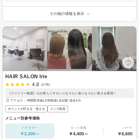
その他の情報を表示
HAIR SALON Irie
4.8
(17件)
《ファミリー歓迎》心が安らぐサロン☆なりたい色☆なりたい長さを再現！
アクセス：JR関西本線(大和路線) 志紀駅 徒歩3分
ポイントが貯まる・使える
メンズ歓迎
メニュー別参考価格
ヘアカラー
カット単価
パーマ
￥3,300～
￥4,400～
￥6,600～