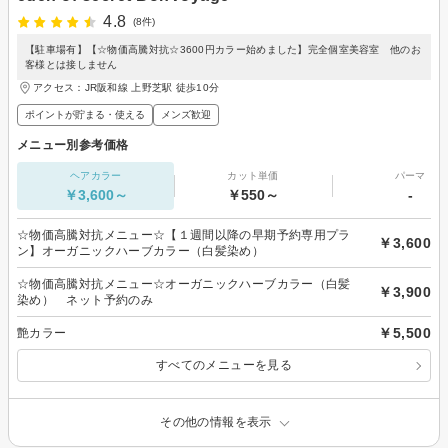
4.8
(8件)
【駐車場有】【☆物価高騰対抗☆3600円カラー始めました】完全個室美容室 他のお
客様とは接しません
アクセス：JR阪和線 上野芝駅 徒歩10分
ポイントが貯まる・使える
メンズ歓迎
メニュー別参考価格
ヘアカラー
カット単価
パーマ
￥3,600～
￥550～
-
☆物価高騰対抗メニュー☆【１週間以降の早期予約専用プラ
￥3,600
ン】オーガニックハーブカラー（白髪染め）
☆物価高騰対抗メニュー☆オーガニックハーブカラー（白髪
￥3,900
染め） ネット予約のみ
￥5,500
艶カラー
すべてのメニューを見る
その他の情報を表示