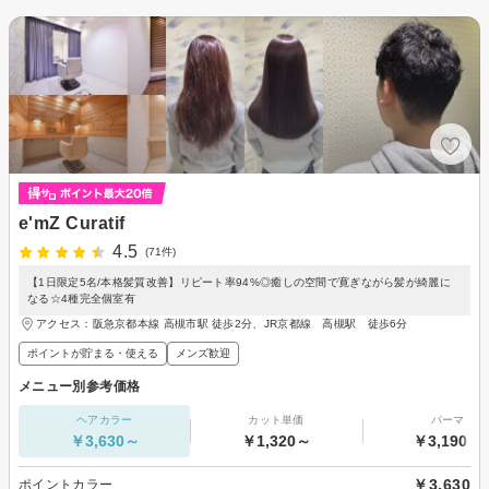
e'mZ Curatif
4.5
(71件)
【1日限定5名/本格髪質改善】リピート率94%◎癒しの空間で寛ぎながら髪が綺麗に
なる☆4種完全個室有
アクセス：阪急京都本線 高槻市駅 徒歩2分、JR京都線 高槻駅 徒歩6分
ポイントが貯まる・使える
メンズ歓迎
メニュー別参考価格
ヘアカラー
カット単価
パーマ
￥3,630～
￥1,320～
￥3,190～
￥3,630
ポイントカラー