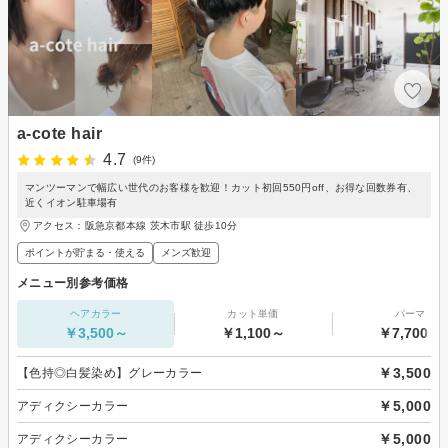
a-cote hair
4.7
(9件)
マンツーマンで幅広い世代のお客様を歓迎！カット初回550円off、お得な回数券有、
近くイオン駐車場有
アクセス：阪急京都本線 茨木市駅 徒歩10分
ポイントが貯まる・使える
メンズ歓迎
メニュー別参考価格
ヘアカラー
カット単価
パーマ
￥3,500～
￥1,100～
￥7,700～
￥3,500
【色持◎白髪染め】グレーカラー
￥5,000
アディクシーカラー
￥5,000
アディクシーカラー