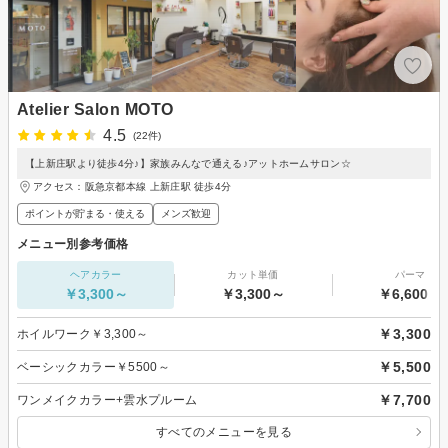
Atelier Salon MOTO
4.5
(22件)
【上新庄駅より徒歩4分♪】家族みんなで通える♪アットホームサロン☆
アクセス：阪急京都本線 上新庄駅 徒歩4分
ポイントが貯まる・使える
メンズ歓迎
メニュー別参考価格
ヘアカラー
カット単価
パーマ
￥3,300～
￥3,300～
￥6,600～
￥3,300
ホイルワーク￥3,300～
￥5,500
ベーシックカラー￥5500～
￥7,700
ワンメイクカラー+雲水プルーム
すべてのメニューを見る