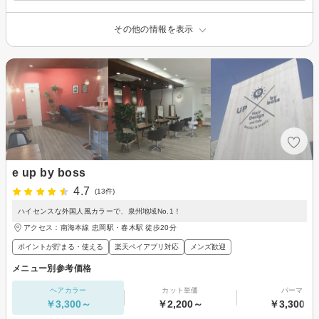
その他の情報を表示
e up by boss
4.7
(13件)
ハイセンスな外国人風カラーで、泉州地域No.1！
アクセス：南海本線 忠岡駅・春木駅 徒歩20分
ポイントが貯まる・使える
楽天ペイアプリ対応
メンズ歓迎
メニュー別参考価格
ヘアカラー
カット単価
パーマ
￥3,300～
￥2,200～
￥3,300～