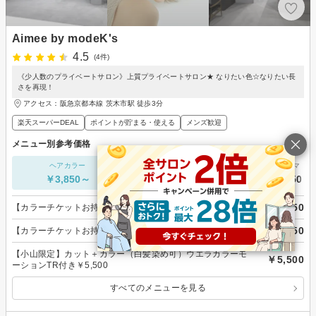
Aimee by modeK's
4.5
(4件)
《少人数のプライベートサロン》上質プライベートサロン★ なりたい色☆なりたい長
さを再現！
アクセス：阪急京都本線 茨木市駅 徒歩3分
楽天スーパーDEAL
ポイントが貯まる・使える
メンズ歓迎
メニュー別参考価格
ヘアカラー
カット単価
パーマ
￥3,850～
￥4,400～
￥6,050～
￥3,850
【カラーチケットお持ちのお客様】フルカラー＋ブロー
￥3,850
【カラーチケットお持ちのお客様】フルカラー￥3,850～
【小山限定】カット＋カラー（白髪染め可）ウエラカラーモ
￥5,500
ーションTR付き￥5,500
すべてのメニューを見る