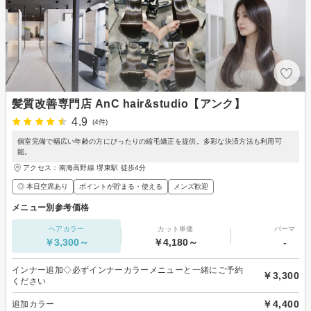
髪質改善専門店 AnC hair&studio【アンク】
4.9
(4件)
個室完備で幅広い年齢の方にぴったりの縮毛矯正を提供。多彩な決済方法も利用可
能。
アクセス：南海高野線 堺東駅 徒歩4分
◎ 本日空席あり
ポイントが貯まる・使える
メンズ歓迎
メニュー別参考価格
ヘアカラー
カット単価
パーマ
￥3,300～
￥4,180～
-
インナー追加◇必ずインナーカラーメニューと一緒にご予約
￥3,300
ください
￥4,400
追加カラー