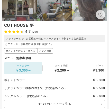
CUT HOUSE 夢
4.7
(20件)
アットホームで、お客様と一緒にヘアースタイルを創る小さな美容室☆
アクセス：学研都市線 住道駅 徒歩15分
ポイントが貯まる・使える
メンズ歓迎
メニュー別参考価格
ヘアカラー
カット単価
パーマ
￥3,300～
￥2,200～
￥3,300～
￥3,300
ポイントカラー
￥5,500
リタッチカラー根本2cmまで（白髪染めこみ）
￥6,600
シングルカラー（白髪染めこみ）
すべてのメニューを見る