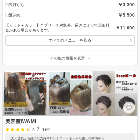
￥3,300
白髪ぼかし
￥5,500
白髪染め
【カット＋カラー】＊ブリーチ対象外、長さによって追加料
￥11,000
金がある場合があります。
すべてのメニューを見る
その他の情報を表示
美容室IWAMI
4.7
(38件)
【大人世代から絶大な支持サロン】アットホームな癒しの時間を☆