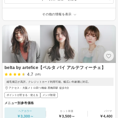
その他の情報を表示
belta by artefice【ベルタ バイ アルテフィーチェ】
4.7
(3件)
縮毛矯正が高評。クレジットカード利用可能。幅広い年齢層に対応。
アクセス：大阪メトロ四つ橋線 西梅田駅 徒歩5分
ポイントが貯まる・使える
メンズ歓迎
メニュー別参考価格
ヘアカラー
カット単価
パーマ
￥3,300～
￥3,500～
￥4,400～