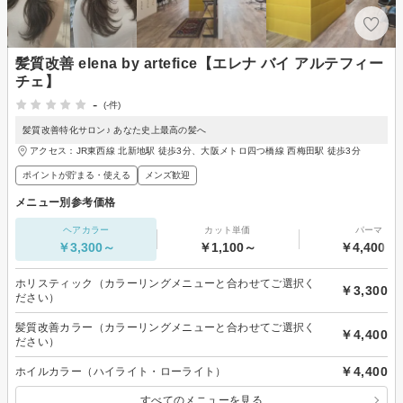
髪質改善 elena by artefice【エレナ バイ アルテフィー
チェ】
-
(-件)
髪質改善特化サロン♪ あなた史上最高の髪へ
アクセス：JR東西線 北新地駅 徒歩3分、大阪メトロ四つ橋線 西梅田駅 徒歩3分
ポイントが貯まる・使える
メンズ歓迎
メニュー別参考価格
ヘアカラー
カット単価
パーマ
￥3,300～
￥1,100～
￥4,400～
ホリスティック（カラーリングメニューと合わせてご選択く
￥3,300
ださい）
髪質改善カラー（カラーリングメニューと合わせてご選択く
￥4,400
ださい）
￥4,400
ホイルカラー（ハイライト・ローライト）
すべてのメニューを見る