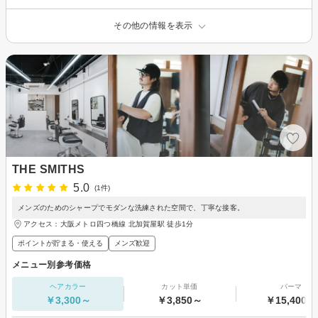
その他の情報を表示
THE SMITHS
5.0
(1件)
メンズのためのシャープでモダンな洗練された空間で、丁寧な接客。
アクセス：大阪メトロ四つ橋線 北加賀屋駅 徒歩1分
ポイントが貯まる・使える
メンズ歓迎
メニュー別参考価格
ヘアカラー
カット単価
パーマ
￥3,300～
￥3,850～
￥15,400～