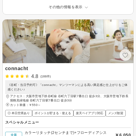
その他の情報を表示
connacht
4.8
(188件)
《谷町・当日予約可》「connacht」マンツーマンによる高い満足感と仕上がりをご体
感ください♪
アクセス：大阪市営地下鉄谷町線 谷町六丁目駅7番出口 徒歩3分、大阪市営地下鉄長
堀鶴見緑地線 谷町六丁目駅7番出口 徒歩3分
カット単価：
￥550～
◎ 本日空席あり
ポイントが貯まる・使える
楽天ペイアプリ対応
メンズ歓迎
スペシャルメニュー
カラーリタッチ(2センチまで)+フローディアシス
￥6,050
全員