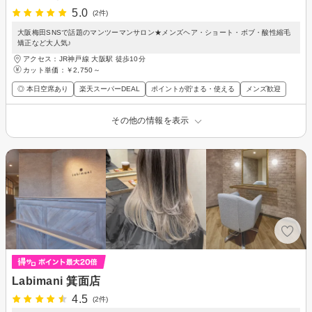
5.0
(2件)
大阪梅田SNSで話題のマンツーマンサロン★メンズヘア・ショート・ボブ・酸性縮毛
矯正など大人気♪
アクセス：JR神戸線 大阪駅 徒歩10分
カット単価：
￥2,750～
◎ 本日空席あり
楽天スーパーDEAL
ポイントが貯まる・使える
メンズ歓迎
その他の情報を表示
Labimani 箕面店
4.5
(2件)