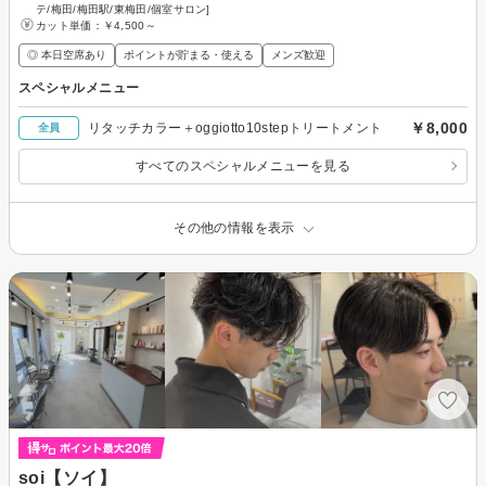
テ/梅田/梅田駅/東梅田/個室サロン]
カット単価：
￥4,500～
◎ 本日空席あり
ポイントが貯まる・使える
メンズ歓迎
スペシャルメニュー
￥8,000
リタッチカラー＋oggiotto10stepトリートメント
全員
すべてのスペシャルメニューを見る
その他の情報を表示
soi【ソイ】