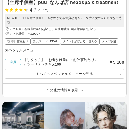
【全席半個室】puul なんば店 headspa & treatment
4.7
(157件)
NEW OPEN《全席半個室》上質な艶がでる髪質改善カラーで大人女性から絶大な支持
◎
アクセス：各線 難波駅 徒歩1分、近鉄難波線 大阪難波駅 徒歩1分
カット単価：
￥2,900～
◎ 本日空席あり
楽天スーパーDEAL
ポイントが貯まる・使える
メンズ歓迎
スペシャルメニュー
【リタッチ】～お出かけ前に・お仕事終わりに～
￥5,100
全員
カラーリタッチ￥5,100
すべてのスペシャルメニューを見る
その他の情報を表示