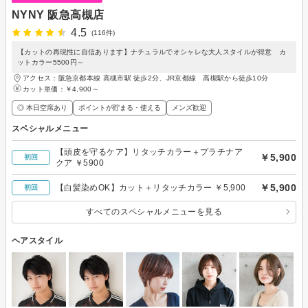
NYNY 阪急高槻店
4.5
(116件)
【カットの再現性に自信あります】ナチュラルでオシャレな大人スタイルが得意 カ
ットカラー5500円～
アクセス：阪急京都本線 高槻市駅 徒歩2分、JR京都線 高槻駅から徒歩10分
カット単価：
￥4,900～
◎ 本日空席あり
ポイントが貯まる・使える
メンズ歓迎
スペシャルメニュー
【頭皮を守るケア】リタッチカラー＋プラチナア
￥5,900
初回
クア ￥5900
￥5,900
【白髪染めOK】カット＋リタッチカラー ￥5,900
初回
すべてのスペシャルメニューを見る
ヘアスタイル