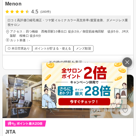
Menon
4.5
(160件)
口コミ高評価◎縮毛矯正・ツヤ髪イルミナカラー高支持率♪髪質改善、ダメージレス重
視サロン
アクセス：四つ橋線 西梅田駅10番出口 徒歩2分／御堂筋線梅田駅 徒歩5分、JR大
阪駅 桜橋口 徒歩6分
カット単価：
-
◎ 本日空席あり
ポイントが貯まる・使える
メンズ歓迎
その他の情報を表示
JITA