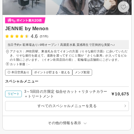
JENNIE by Menon
4.6
(57件)
当日予約○ 駐車場あり♪9時オープン！高濃度水素,質感再生で圧倒的な美髪へ♪
アクセス：JR吹田駅、東改札を出てイオンの方面（りそな銀行方面）に歩いていただ
き、りそな銀行を超えて、道路を渡ってすぐに１階が「さくら薬局」が入ってるビル
の５階にございます。（イオン吹田店目の前）、駐輪場は店舗前にございます。
カット単価：
-
◎ 本日空席あり
ポイントが貯まる・使える
メンズ歓迎
スペシャルメニュー
3～5回目の方限定 似合せカット＋リタッチカラー
￥10,675
リピート
＋トリートメント
すべてのスペシャルメニューを見る
その他の情報を表示