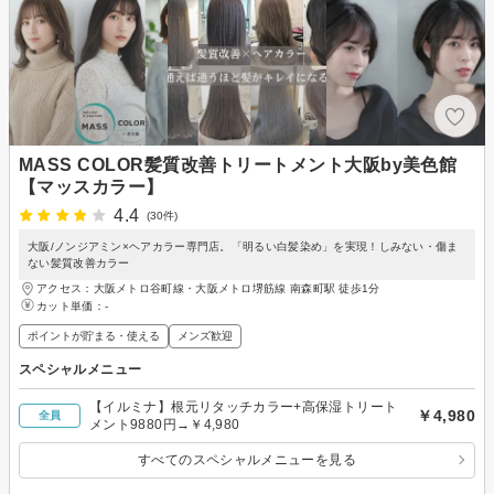
MASS COLOR髪質改善トリートメント大阪by美色館
【マッスカラー】
4.4
(30件)
大阪/ノンジアミン×ヘアカラー専門店。「明るい白髪染め」を実現！しみない・傷ま
ない髪質改善カラー
アクセス：大阪メトロ谷町線・大阪メトロ堺筋線 南森町駅 徒歩1分
カット単価：
-
ポイントが貯まる・使える
メンズ歓迎
スペシャルメニュー
【イルミナ】根元リタッチカラー+高保湿トリート
￥4,980
全員
メント9880円→￥4,980
すべてのスペシャルメニューを見る