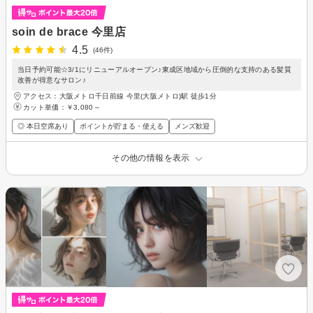
soin de brace 今里店
4.5
(46件)
当日予約可能☆3/1にリニューアルオープン♪東成区地域から圧倒的な支持のある髪質
改善が得意なサロン♪
アクセス：大阪メトロ千日前線 今里(大阪メトロ)駅 徒歩1分
カット単価：
￥3,080～
◎ 本日空席あり
ポイントが貯まる・使える
メンズ歓迎
その他の情報を表示