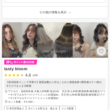
その他の情報を表示
tasty bloom
4.8
(2件)
【美容室巡りここで卒業◎】髪質診断から作るこだわり髪質改善×透明感カラー|乾か
すだけでまとまる艶髪
アクセス：近鉄奈良線 大阪上本町駅 徒歩3分 天王寺/上本町/髪質改善/縮毛矯正/ブリ
ーチ/ダブルカラー/トリートメント/白髪染め、天王寺/上本町/髪質改善/縮毛矯正/ブリ
ーチ/ダブルカラー/トリートメント/白髪染め
カット単価：
￥5,500～
◎ 本日空席あり
ポイントが貯まる・使える
メンズ歓迎