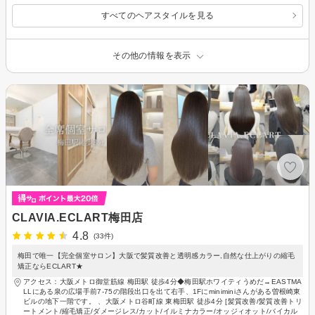
すべてのヘアスタイルを見る
その他の情報を表示
CLAVIA.ECLART梅田店
4.8
(33件)
梅田で唯一【完全個室サロン】大阪で髪質改善と透明感カラー,自然な仕上がりの縮毛
矯正ならECLART★
アクセス：大阪メトロ御堂筋線 梅田駅 徒歩4分◆梅田駅ホワイティうめだ→EASTMA
LLにある泉の広場手前7-75の階段出口を出て右手、1Fにminiminiさんがある曽根崎東
ビルの地下一階です。 、大阪メトロ谷町線 東梅田駅 徒歩4分 [髪質改善/髪質改善トリ
ートメント/縮毛矯正/ダメージレス/カット/イルミナカラー/オッジィオット/バイカル