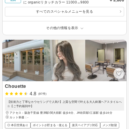
に organicリタッチカラー 11000→9800
すべてのスペシャルメニューを見る
その他の情報を表示
Chouette
4.8
(97件)
【技術力と丁寧なカウセリングで人気!!】上質な空間で叶える大人綺麗ヘアスタイルへ
☆【ご予約殺到中】
アクセス：阪急千里線 豊津駅/関大前駅 徒歩6分、JR吹田駅/江坂駅 徒歩16分
カット単価：
-
◎ 本日空席あり
ポイントが貯まる・使える
楽天ペイアプリ対応
メンズ歓迎