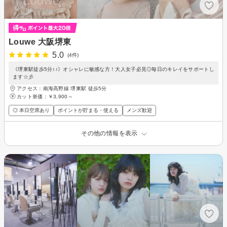
Louwe 大阪堺東
5.0
(4件)
《堺東駅徒歩5分♪♪》オシャレに敏感な方！大人女子必見◎毎日のキレイをサポートし
ます☆彡
アクセス：南海高野線 堺東駅 徒歩5分
カット単価：
￥3,900～
◎ 本日空席あり
ポイントが貯まる・使える
メンズ歓迎
その他の情報を表示