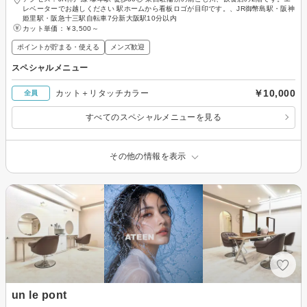
レベーターでお越しください 駅ホームから看板ロゴが目印です。、JR御幣島駅・阪神
姫里駅・阪急十三駅自転車7分新大阪駅10分以内
カット単価：
￥3,500～
ポイントが貯まる・使える
メンズ歓迎
スペシャルメニュー
￥10,000
カット＋リタッチカラー
全員
すべてのスペシャルメニューを見る
その他の情報を表示
un le pont