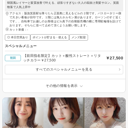
韓国風レイヤーと髪質改善で叶える、頑張りすぎない大人の垢抜け美髪サロン。箕面
牧落で人気上昇中
アクセス：阪急箕面駅を降りたら正面奥に見えるビルの２階です。バスロータリー側
で大きい看板が目印です。１階には無人ホルモン屋があります。ローソンのすぐ近く
です。、自転車でお越しのお客様はビル真下の自動販売機の横に専用駐輪場を設けて
おります。そちらに並べて止めて頂くようお願い致します。
カット単価：
-
◎ 本日空席あり
ポイントが貯まる・使える
メンズ歓迎
スペシャルメニュー
【前田指名限定】カット＋酸性ストレート＋リタ
￥27,500
初回
ッチカラー￥27,500
すべてのスペシャルメニューを見る
その他の情報を表示