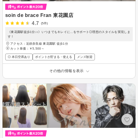
soin de brace Fran 東花園店
4.7
(5件)
《東花園駅徒歩1分♪♪》いつまでもキレイに…をサポート◎理想のスタイルを実現しま
す！
アクセス：近鉄奈良線 東花園駅 徒歩1分
カット単価：
￥5,500～
◎ 本日空席あり
ポイントが貯まる・使える
メンズ歓迎
その他の情報を表示