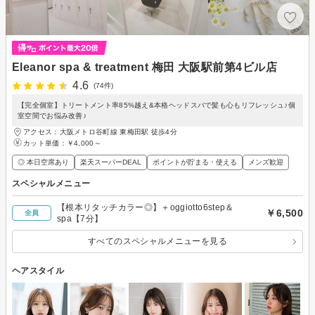
Eleanor spa & treatment 梅田 大阪駅前第4ビル店
4.6
(74件)
【完全個室】トリートメント率85%越え&本格ヘッドスパで髪も心もリフレッシュ♪個
室空間でお悩み改善♪
アクセス：大阪メトロ谷町線 東梅田駅 徒歩4分
カット単価：
￥4,000～
◎ 本日空席あり
楽天スーパーDEAL
ポイントが貯まる・使える
メンズ歓迎
スペシャルメニュー
【根本リタッチカラー◎】＋oggiotto6step＆
￥6,500
全員
spa【7分】
すべてのスペシャルメニューを見る
ヘアスタイル