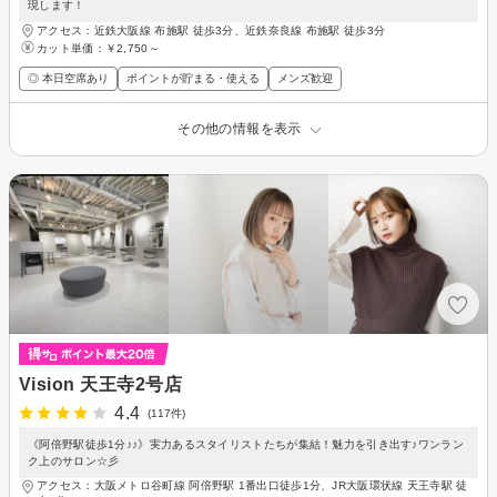
現します！
アクセス：近鉄大阪線 布施駅 徒歩3分、近鉄奈良線 布施駅 徒歩3分
カット単価：
￥2,750～
◎ 本日空席あり
ポイントが貯まる・使える
メンズ歓迎
その他の情報を表示
Vision 天王寺2号店
4.4
(117件)
《阿倍野駅徒歩1分♪♪》実力あるスタイリストたちが集結！魅力を引き出す♪ワンラン
ク上のサロン☆彡
アクセス：大阪メトロ谷町線 阿倍野駅 1番出口徒歩1分、JR大阪環状線 天王寺駅 徒