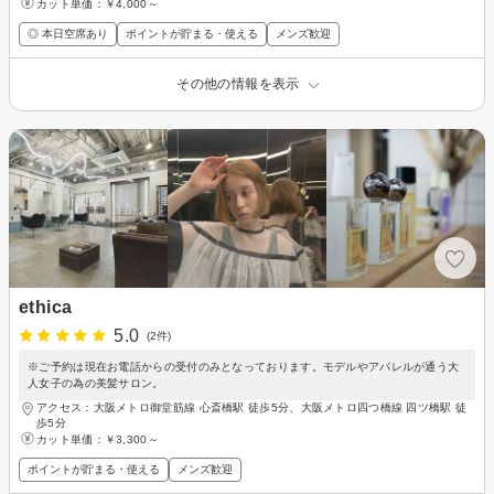
カット単価：
￥4,000～
◎ 本日空席あり
ポイントが貯まる・使える
メンズ歓迎
その他の情報を表示
ethica
5.0
(2件)
※ご予約は現在お電話からの受付のみとなっております。モデルやアパレルが通う大
人女子の為の美髪サロン。
アクセス：大阪メトロ御堂筋線 心斎橋駅 徒歩5分、大阪メトロ四つ橋線 四ツ橋駅 徒
歩5分
カット単価：
￥3,300～
ポイントが貯まる・使える
メンズ歓迎