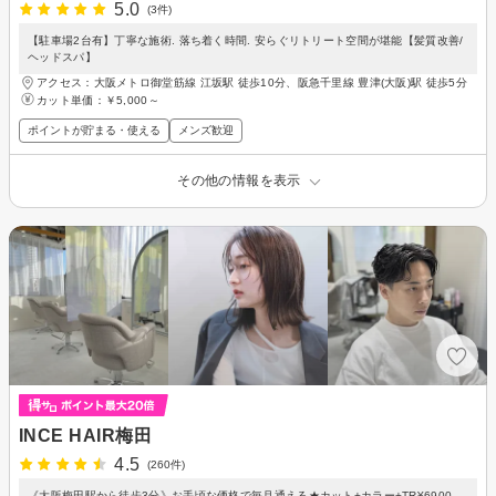
5.0
(3件)
【駐車場2台有】丁寧な施術. 落ち着く時間. 安らぐリトリート空間が堪能【髪質改善/
ヘッドスパ】
アクセス：大阪メトロ御堂筋線 江坂駅 徒歩10分、阪急千里線 豊津(大阪)駅 徒歩5分
カット単価：
￥5,000～
ポイントが貯まる・使える
メンズ歓迎
その他の情報を表示
INCE HAIR梅田
4.5
(260件)
《大阪梅田駅から徒歩3分》お手頃な価格で毎月通える★カット+カラー+TR¥6900