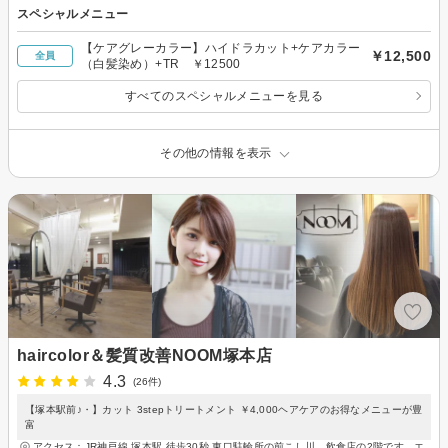
スペシャルメニュー
【ケアグレーカラー】ハイドラカット+ケアカラー
￥12,500
全員
（白髪染め）+TR ￥12500
すべてのスペシャルメニューを見る
その他の情報を表示
haircolor＆髪質改善NOOM塚本店
4.3
(26件)
【塚本駅前♪・】カット 3stepトリートメント ￥4,000ヘアケアのお得なメニューが豊
富
アクセス：JR神戸線 塚本駅 徒歩30秒 東口駐輪所の前こし川、飲食店の2階です。エ