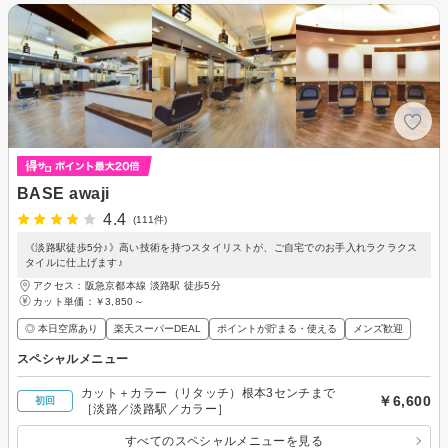
BASE awaji
4.4
(111件)
《淡路駅徒歩5分♪》高い技術を持つスタイリストが、ご自宅でのお手入れラクラクス
タイルに仕上げます♪
アクセス：阪急京都本線 淡路駅 徒歩5分
カット単価：
￥3,850～
◎ 本日空席あり
楽天スーパーDEAL
ポイントが貯まる・使える
メンズ歓迎
スペシャルメニュー
カット＋カラー（リタッチ）根本3センチまで
￥6,600
初回
［淡路／淡路駅／カラー］
すべてのスペシャルメニューを見る