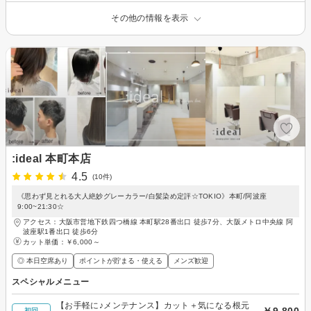
その他の情報を表示
:ideal 本町本店
4.5
(10件)
《思わず見とれる大人絶妙グレーカラー/白髪染め定評☆TOKIO》本町/阿波座
9:00~21:30☆
アクセス：大阪市営地下鉄四つ橋線 本町駅28番出口 徒歩7分、大阪メトロ中央線 阿
波座駅1番出口 徒歩6分
カット単価：
￥6,000～
◎ 本日空席あり
ポイントが貯まる・使える
メンズ歓迎
スペシャルメニュー
【お手軽に♪メンテナンス】カット＋気になる根元
￥9,800
初回