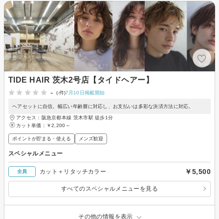
TIDE HAIR 茨木2号店【タイドヘアー】
-
(-件)
7月10日掲載開始
ヘアセットに自信。幅広い年齢層に対応し、お支払いは多彩な決済方法に対応。
アクセス：阪急京都本線 茨木市駅 徒歩1分
カット単価：
￥2,200～
ポイントが貯まる・使える
メンズ歓迎
スペシャルメニュー
￥5,500
カット＋リタッチカラー
全員
すべてのスペシャルメニューを見る
その他の情報を表示