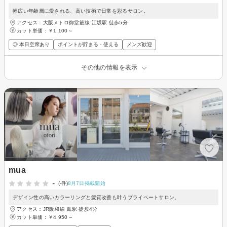
幅広い年齢層に愛される、高い技術で日常を彩るサロン。
アクセス：大阪メトロ御堂筋線 江坂駅 徒歩5分
カット単価：
￥1,100～
◎ 本日空席あり
ポイントが貯まる・使える
メンズ歓迎
その他の情報を表示
mua
-
(-件)
8月7日掲載開始
デザイン性の高いカラーリングと髪質改善も叶うプライベートサロン。
アクセス：JR阪和線 鳳駅 徒歩4分
カット単価：
￥4,950～