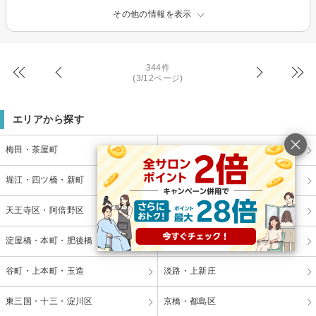
その他の情報を表示
344件
(3/12ページ)
エリアから探す
梅田・茶屋町
心斎橋・南船場・アメ村
堀江・四ツ橋・新町
なんば・日本橋
天王寺区・阿倍野区
福島区・野田
淀屋橋・本町・肥後橋
天神橋・天満
谷町・上本町・玉造
淡路・上新庄
東三国・十三・淀川区
京橋・都島区