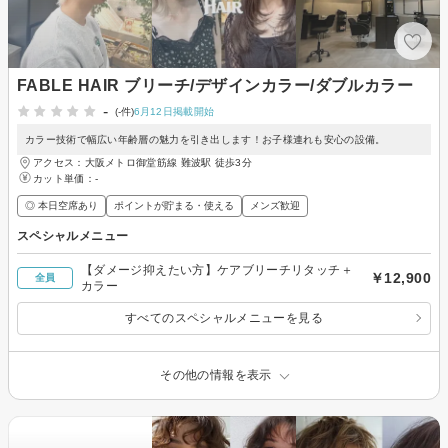
FABLE HAIR ブリーチ/デザインカラー/ダブルカラー
-
(-件)
6月12日掲載開始
カラー技術で幅広い年齢層の魅力を引き出します！お子様連れも安心の設備。
アクセス：大阪メトロ御堂筋線 難波駅 徒歩3分
カット単価：
-
◎ 本日空席あり
ポイントが貯まる・使える
メンズ歓迎
スペシャルメニュー
【ダメージ抑えたい方】ケアブリーチリタッチ＋
￥12,900
全員
カラー
すべてのスペシャルメニューを見る
その他の情報を表示