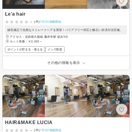
Le'a hair
-
(-件)
7月2日掲載開始
縮毛矯正で自然なストレートヘアを実現！バリアフリー対応と幅広い決済方法完備。
アクセス：近鉄南大阪線 藤井寺駅 徒歩5分
カット単価：
￥3,300～
ポイントが貯まる・使える
メンズ歓迎
その他の情報を表示
HAIR&MAKE LUCIA
-
(-件)
7月3日掲載開始