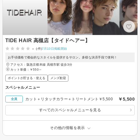
TIDE HAIR 高槻店【タイドヘアー】
-
(-件)
7月10日掲載開始
お手頃価格で都会的なスタイルを提供するサロン。多様な決済手段で便利！
アクセス：阪急京都本線 高槻市駅 徒歩3分
カット単価：
￥550～
ポイントが貯まる・使える
メンズ歓迎
スペシャルメニュー
￥5,500
カット＋リタッチカラー＋トリートメント￥5,500
全員
すべてのスペシャルメニューを見る
その他の情報を表示