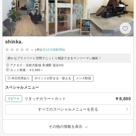
shinka.
-
(-件)
6月18日掲載開始
静かなプライベート空間でじっくり相談できるマンツーマン施術！
アクセス：近鉄大阪線 長瀬駅 徒歩3分
カット単価：
￥3,990～
◎ 本日空席あり
ポイントが貯まる・使える
メンズ歓迎
スペシャルメニュー
￥8,800
リタッチカラー＋カット
リピート
すべてのスペシャルメニューを見る
その他の情報を表示