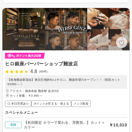
ヒロ銀座バーバーショップ難波店
4.8
(40件)
【南海難波駅直結】東京圧倒的No.1サロン。難波待望のオープン！！《初回カット
¥3960～ 》
アクセス：南海本線 難波駅 徒歩5分
カット単価：
￥3,960～
◎ 本日空席あり
ポイントが貯まる・使える
メンズ歓迎
スペシャルメニュー
【初回限定 カラーで変わる、雰囲気。】カット＋
￥10,010
初回
カラー