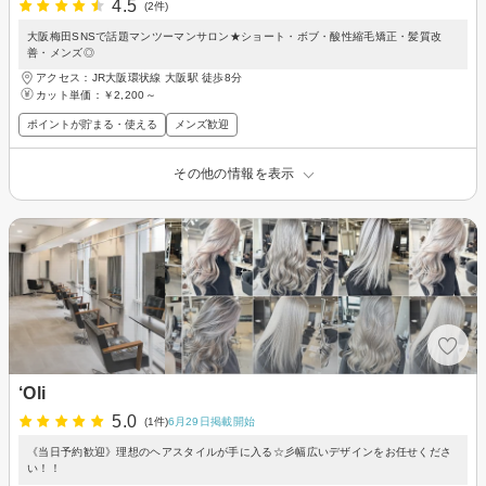
4.5
(2件)
大阪梅田SNSで話題マンツーマンサロン★ショート・ボブ・酸性縮毛矯正・髪質改
善・メンズ◎
アクセス：JR大阪環状線 大阪駅 徒歩8分
カット単価：
￥2,200～
ポイントが貯まる・使える
メンズ歓迎
その他の情報を表示
‘Oli
5.0
(1件)
6月29日掲載開始
《当日予約歓迎》理想のヘアスタイルが手に入る☆彡幅広いデザインをお任せくださ
い！！