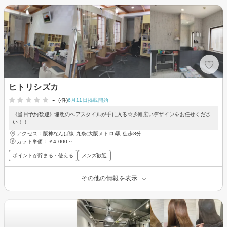
ヒトリシズカ
-
(-件)
6月11日掲載開始
《当日予約歓迎》理想のヘアスタイルが手に入る☆彡幅広いデザインをお任せくださ
い！！
アクセス：阪神なんば線 九条(大阪メトロ)駅 徒歩8分
カット単価：
￥4,000～
ポイントが貯まる・使える
メンズ歓迎
その他の情報を表示