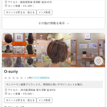
アクセス：阪急箕面線 箕面駅 徒歩10分
カット単価：
￥1,100～
ポイントが貯まる・使える
メンズ歓迎
その他の情報を表示
O-suriy
-
(-件)
7月3日掲載開始
マンツーマン接客でリラックス。再現性の高いデザインカットが魅力。
アクセス：JR大阪環状線 新今宮駅 徒歩5分
カット単価：
￥5,500～
ポイントが貯まる・使える
メンズ歓迎