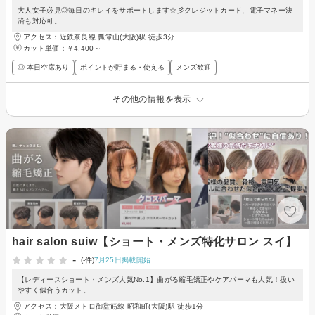
大人女子必見◎毎日のキレイをサポートします☆彡クレジットカード、電子マネー決
済も対応可。
アクセス：近鉄奈良線 瓢箪山(大阪)駅 徒歩3分
カット単価：
￥4,400～
◎ 本日空席あり
ポイントが貯まる・使える
メンズ歓迎
その他の情報を表示
hair salon suiw【ショート・メンズ特化サロン スイ】
-
(-件)
7月25日掲載開始
【レディースショート・メンズ人気No.1】曲がる縮毛矯正やケアパーマも人気！扱い
やすく似合うカット。
アクセス：大阪メトロ御堂筋線 昭和町(大阪)駅 徒歩1分