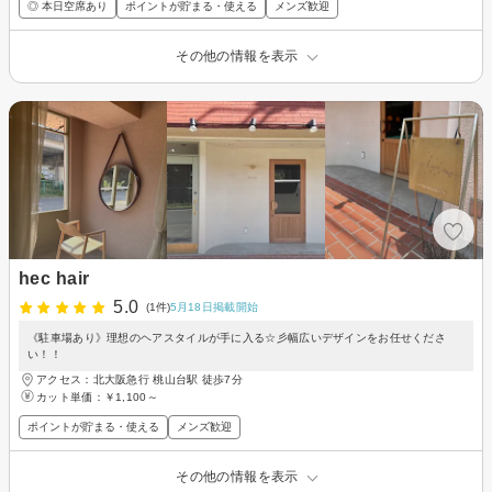
◎ 本日空席あり
ポイントが貯まる・使える
メンズ歓迎
その他の情報を表示
hec hair
5.0
(1件)
5月18日掲載開始
《駐車場あり》理想のヘアスタイルが手に入る☆彡幅広いデザインをお任せくださ
い！！
アクセス：北大阪急行 桃山台駅 徒歩7分
カット単価：
￥1,100～
ポイントが貯まる・使える
メンズ歓迎
その他の情報を表示