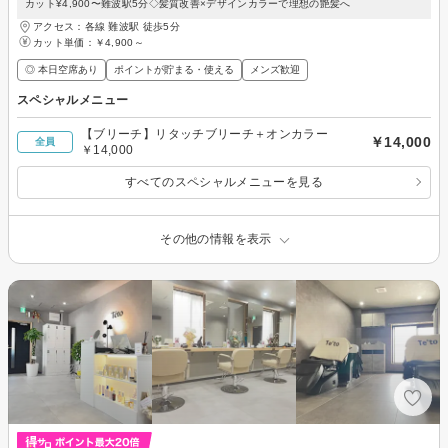
カット¥4,900〜難波駅5分◇髪質改善×デザインカラーで理想の艶髪へ
アクセス：各線 難波駅 徒歩5分
カット単価：
￥4,900～
◎ 本日空席あり
ポイントが貯まる・使える
メンズ歓迎
スペシャルメニュー
【ブリーチ】リタッチブリーチ＋オンカラー
￥14,000
全員
￥14,000
すべてのスペシャルメニューを見る
その他の情報を表示