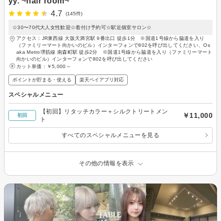
yy. ~hair room~
4.7
(145件)
☆30〜70代大人女性歓迎☆着付け予約可☆駅近個室サロン☆
アクセス：JR東西線 大阪天満宮駅 9番出口 徒歩1分 ※国道1号線から脇道を入り
（ファミリーマート向かいのビル）インターフォンで802を呼び出してください、Os
aka Metro堺筋線 南森町駅 徒歩2分 ※国道1号線から脇道を入り（ファミリーマート
向かいのビル）インターフォンで802を呼び出してください
カット単価：
￥5,000～
ポイントが貯まる・使える
楽天ペイアプリ対応
スペシャルメニュー
【初回】リタッチカラー＋シルクトリートメン
￥11,000
初回
ト
すべてのスペシャルメニューを見る
その他の情報を表示