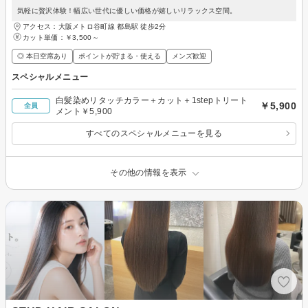
気軽に贅沢体験！幅広い世代に優しい価格が嬉しいリラックス空間。
アクセス：大阪メトロ谷町線 都島駅 徒歩2分
カット単価：
￥3,500～
◎ 本日空席あり
ポイントが貯まる・使える
メンズ歓迎
スペシャルメニュー
白髪染めリタッチカラー＋カット＋1stepトリート
￥5,900
全員
メント￥5,900
すべてのスペシャルメニューを見る
その他の情報を表示