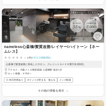
nameless心斎橋/髪質改善/レイヤー/ハイトーン【ネー
ムレス】
-
(-件)
6月22日掲載開始
心斎橋で髪質改善に特化したサロン。クレジットカードや電子決済対応。
アクセス：大阪メトロ御堂筋線 心斎橋駅 徒歩1分
カット単価：
￥780～
◎ 本日空席あり
ポイントが貯まる・使える
メンズ歓迎
その他の情報を表示