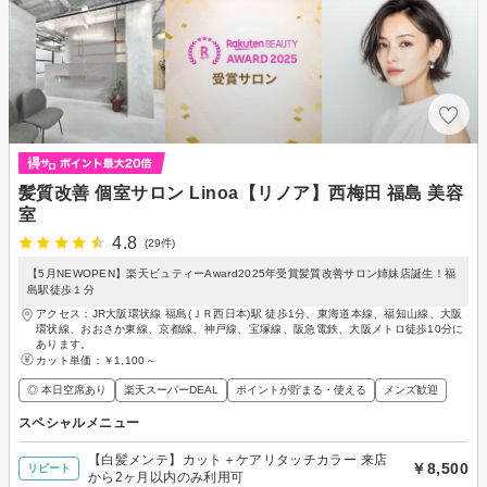
髪質改善 個室サロン Linoa【リノア】西梅田 福島 美容
室
4.8
(29件)
【5月NEWOPEN】楽天ビュティーAward2025年受賞髪質改善サロン姉妹店誕生！福
島駅徒歩１分
アクセス：JR大阪環状線 福島(ＪＲ西日本)駅 徒歩1分、東海道本線、福知山線、大阪
環状線、おおさか東線、京都線、神戸線、宝塚線、阪急電鉄、大阪メトロ徒歩10分に
あります。
カット単価：
￥1,100～
◎ 本日空席あり
楽天スーパーDEAL
ポイントが貯まる・使える
メンズ歓迎
スペシャルメニュー
【白髪メンテ】カット＋ケアリタッチカラー 来店
￥8,500
リピート
から2ヶ月以内のみ利用可