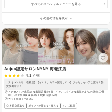
すべてのスペシャルメニューを見る
その他の情報を表示
Aujua認定サロンNYNY 海老江店
4.1
(53件)
【Aujuaソムリエ在籍店】【イルミナカラー認定サロン】ぴったりなヘアご案内！髪
質改善有り☆
アクセス：JR東西線 海老江駅 徒歩6分 イオンスタイル海老江そよら2F[海老江/野
田]、JR大阪環状線 福島(ＪＲ)駅 徒歩14分
カット単価：
￥3,850～
◎ 本日空席あり
ポイントが貯まる・使える
メンズ歓迎