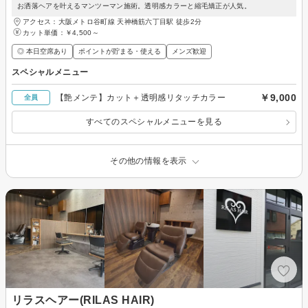
お洒落ヘアを叶えるマンツーマン施術。透明感カラーと縮毛矯正が人気。
アクセス：大阪メトロ谷町線 天神橋筋六丁目駅 徒歩2分
カット単価：
￥4,500～
◎ 本日空席あり
ポイントが貯まる・使える
メンズ歓迎
スペシャルメニュー
￥9,000
【艶メンテ】カット＋透明感リタッチカラー
全員
すべてのスペシャルメニューを見る
その他の情報を表示
リラスヘアー(RILAS HAIR)