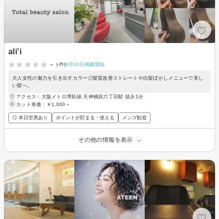
ali'i
-
(-件)
6月10日掲載開始
大人女性の魅力を引き出すカラー◎髪質改善ストレートや白髪ぼかしメニューで美し
い髪へ。
アクセス：大阪メトロ堺筋線 天神橋筋六丁目駅 徒歩1分
カット単価：
￥1,000～
◎ 本日空席あり
ポイントが貯まる・使える
メンズ歓迎
その他の情報を表示