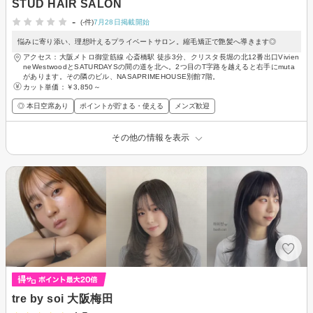
STUD HAIR SALON
-
(-件)
7月28日掲載開始
悩みに寄り添い、理想叶えるプライベートサロン。縮毛矯正で艶髪へ導きます◎
アクセス：大阪メトロ御堂筋線 心斎橋駅 徒歩3分、クリスタ長堀の北12番出口Vivien
neWestwoodとSATURDAYSの間の道を北へ。2つ目のT字路を越えると右手にmuta
があります。その隣のビル、NASAPRIMEHOUSE別館7階。
カット単価：
￥3,850～
◎ 本日空席あり
ポイントが貯まる・使える
メンズ歓迎
その他の情報を表示
tre by soi 大阪梅田