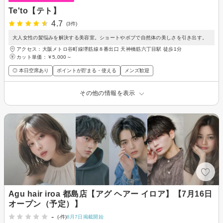
Te'to【テト】
4.7
(3件)
大人女性の髪悩みを解決する美容室。ショートやボブで自然体の美しさを引き出す。
アクセス：大阪メトロ谷町線堺筋線８番出口 天神橋筋六丁目駅 徒歩1分
カット単価：
￥5,000～
◎ 本日空席あり
ポイントが貯まる・使える
メンズ歓迎
その他の情報を表示
Agu hair iroa 都島店【アグ ヘアー イロア】【7月16日
オープン（予定）】
-
(-件)
8月7日掲載開始