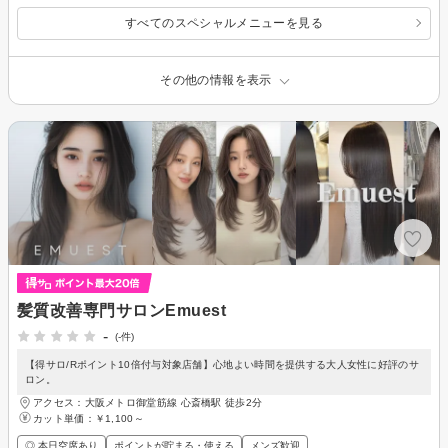
すべてのスペシャルメニューを見る
その他の情報を表示
髪質改善専門サロンEmuest
-
(-件)
【得サロ/Rポイント10倍付与対象店舗】心地よい時間を提供する大人女性に好評のサ
ロン。
アクセス：大阪メトロ御堂筋線 心斎橋駅 徒歩2分
カット単価：
￥1,100～
◎ 本日空席あり
ポイントが貯まる・使える
メンズ歓迎