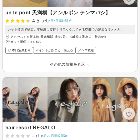
un le pont 天満橋【アンルポン テンマバシ】
4.5
(1件)
7月7日掲載開始
カット技術で幅広い年齢層に支持！リラックスできる空間での贅沢なひととき。
アクセス：京阪本線 天満橋駅 徒歩2分、谷町線３番出口 徒歩0分
カット単価：
￥4,500～
◎ 本日空席あり
ポイントが貯まる・使える
メンズ歓迎
その他の情報を表示
hair resort REGALO
-
(-件)
5月22日掲載開始