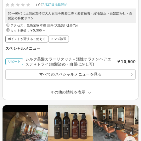
-
(-件)
7月27日掲載開始
30〜60代に圧倒的支持◎大人女性を美髪に導く髪質改善・縮毛矯正・白髪ぼかし・白
髪染め特化サロン
アクセス：阪急宝塚本線 庄内(大阪)駅 徒歩7分
カット単価：
￥5,500～
ポイントが貯まる・使える
メンズ歓迎
スペシャルメニュー
シルク美髪カラーリタッチ＋活性ケラチンヘアエ
￥10,500
リピート
ステ＋ドライ(白髪染め・白髪ぼかし可)
すべてのスペシャルメニューを見る
その他の情報を表示