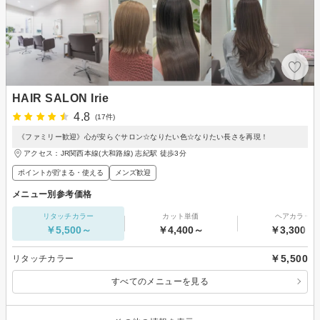
HAIR SALON Irie
4.8
(17件)
《ファミリー歓迎》心が安らぐサロン☆なりたい色☆なりたい長さを再現！
アクセス：JR関西本線(大和路線) 志紀駅 徒歩3分
ポイントが貯まる・使える
メンズ歓迎
メニュー別参考価格
リタッチカラー
カット単価
ヘアカラー
￥5,500～
￥4,400～
￥3,300～
￥5,500
リタッチカラー
すべてのメニューを見る