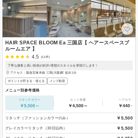
HAIR SPACE BLOOM Ea 三国店【 ヘアースペースブ
ルームエア 】
4.5
(11件)
丁寧な接客と高い技術が好評♪理想のスタイルを実現◎します！
アクセス：阪急宝塚本線 三国(大阪)駅 徒歩1分
ポイントが貯まる・使える
メンズ歓迎
メニュー別参考価格
リタッチカラー
カット単価
ヘアカラー
￥5,500～
￥4,500～
￥440～
￥5,500
リタッチ（ファッションカラーのみ）
￥5,500
グレイカラーリタッチ（30日以内）