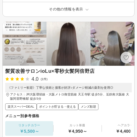
その他の情報を表示
髪質改善サロンioLu×零秒女髪阿倍野店
4.0
(1件)
《ファミリー歓迎》丁寧な技術と接客が好評♪ダメージ軽減の薬剤を使用◎
アクセス：JR大阪環状線・大阪メトロ御堂筋線 天王寺駅 徒歩5分、近鉄南大阪線 大
阪阿部野橋駅 徒歩5分
楽天スーパーDEAL
ポイントが貯まる・使える
メンズ歓迎
メニュー別参考価格
リタッチカラー
カット単価
ヘアカラー
￥5,500～
￥4,950～
￥4,400～