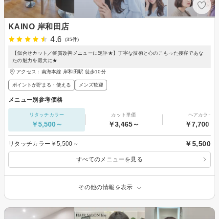
KAINO 岸和田店
4.6
(35件)
【似合せカット／髪質改善メニューに定評★】丁寧な技術と心のこもった接客であな
たの魅力を最大に★
アクセス：南海本線 岸和田駅 徒歩10分
ポイントが貯まる・使える
メンズ歓迎
メニュー別参考価格
リタッチカラー
カット単価
ヘアカラー
￥5,500～
￥3,465～
￥7,700～
￥5,500
リタッチカラー￥5,500～
すべてのメニューを見る
その他の情報を表示