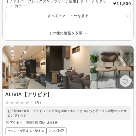
【ファイバープレックスケアブリーチ使用】ブリーチリタッ
￥11,500
チ ＋ カラー
すべてのメニューを見る
その他の情報を表示
ALIVIA【アリビア】
-
(-件)
お子様連れ歓迎、プライベート空間を満喫！キレイとHappyが手に入る理想のヘアサ
ロンです☆彡
アクセス：南海本線 堺駅 徒歩8分
ポイントが貯まる・使える
メンズ歓迎