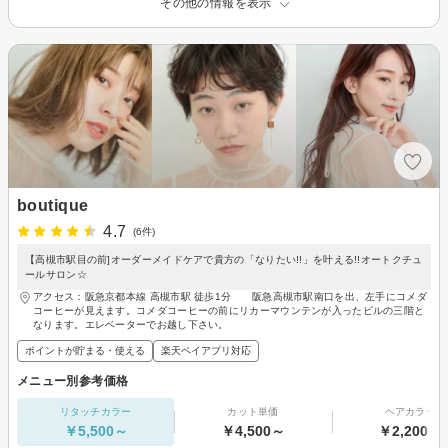
その他の情報を表示
boutique
4.7
(6件)
【高槻市駅目の前]オーダーメイドケアで貴方の「なりたい!!」を叶える!!オートクチュ
ールサロン☆
アクセス：阪急京都本線 高槻市駅 徒歩1分 阪急高槻市駅南口を出、左手にコメダ
コーヒーが見えます。コメダコーヒーの前にリカーマウンテンが入ったビルの三階と
なります。エレベーターでお越し下さい。
ポイントが貯まる・使える
楽天ペイアプリ対応
メニュー別参考価格
リタッチカラー
カット単価
ヘアカラー
￥5,500～
￥4,500～
￥2,200～