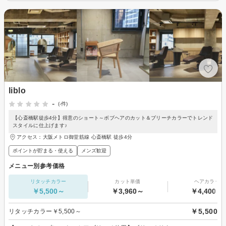
liblo
-
(-件)
【心斎橋駅徒歩4分】得意のショート～ボブヘアのカット＆ブリーチカラーでトレンド
スタイルに仕上げます♪
アクセス：大阪メトロ御堂筋線 心斎橋駅 徒歩4分
ポイントが貯まる・使える
メンズ歓迎
メニュー別参考価格
リタッチカラー
カット単価
ヘアカラー
￥5,500～
￥3,960～
￥4,400～
￥5,500
リタッチカラー￥5,500～