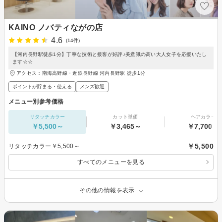
KAINO ノバティながの店
4.6
(14件)
【河内長野駅徒歩1分】丁寧な技術と接客が好評♪美意識の高い大人女子を応援いたし
ます☆☆
アクセス：南海高野線・近鉄長野線 河内長野駅 徒歩1分
ポイントが貯まる・使える
メンズ歓迎
メニュー別参考価格
リタッチカラー
カット単価
ヘアカラー
￥5,500～
￥3,465～
￥7,700～
￥5,500
リタッチカラー￥5,500～
すべてのメニューを見る
その他の情報を表示