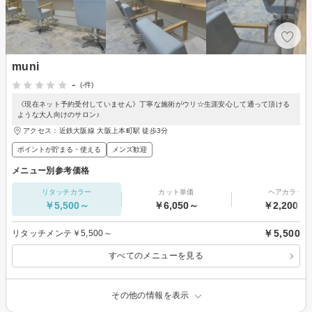
muni
-
(-件)
《現在ネット予約受付していません》丁寧な施術がウリ☆生涯安心して通って頂ける
ような大人向けのサロン♪
アクセス：近鉄大阪線 大阪上本町駅 徒歩3分
ポイントが貯まる・使える
メンズ歓迎
メニュー別参考価格
リタッチカラー
カット単価
ヘアカラー
￥5,500～
￥6,050～
￥2,200～
￥5,500
リタッチメンテ￥5,500～
すべてのメニューを見る
その他の情報を表示