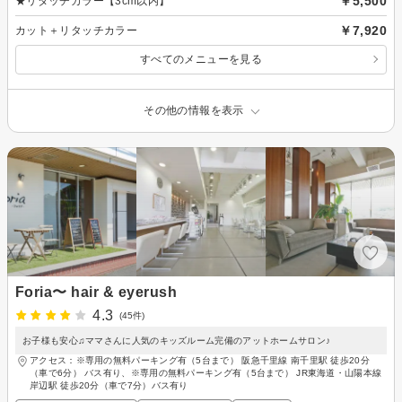
￥5,500
★リタッチカラー【3cm以内】
￥7,920
カット＋リタッチカラー
すべてのメニューを見る
その他の情報を表示
Foria〜 hair & eyerush
4.3
(45件)
お子様も安心♫ママさんに人気のキッズルーム完備のアットホームサロン♪
アクセス：※専用の無料パーキング有（5台まで） 阪急千里線 南千里駅 徒歩20分
（車で6分） バス有り、※専用の無料パーキング有（5台まで） JR東海道・山陽本線
岸辺駅 徒歩20分（車で7分）バス有り