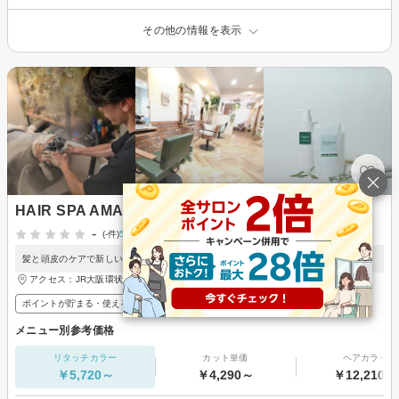
その他の情報を表示
HAIR SPA AMANNA 福島店 【ヘアスパ アマンナ】
-
(-件)
5月14日掲載開始
髪と頭皮のケアで新しい自分に出会えるプライベートサロン。
アクセス：JR大阪環状線 福島(ＪＲ西日本)駅 徒歩10分
ポイントが貯まる・使える
メンズ歓迎
メニュー別参考価格
リタッチカラー
カット単価
ヘアカラー
￥5,720～
￥4,290～
￥12,210～