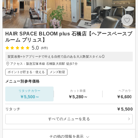
HAIR SPACE BLOOM plus 石橋店【ヘアースペースブ
ルーム プリュス】
5.0
(6件)
髪質改善×ケアブリーチで叶える自然で品のある大人艶髪スタイル🪞
アクセス：阪急宝塚本線 石橋阪大前駅 徒歩7分
ポイントが貯まる・使える
メンズ歓迎
メニュー別参考価格
リタッチカラー
カット単価
ヘアカラー
￥5,500～
￥5,280～
￥6,600～
￥5,500
リタッチ
すべてのメニューを見る
その他の情報を表示