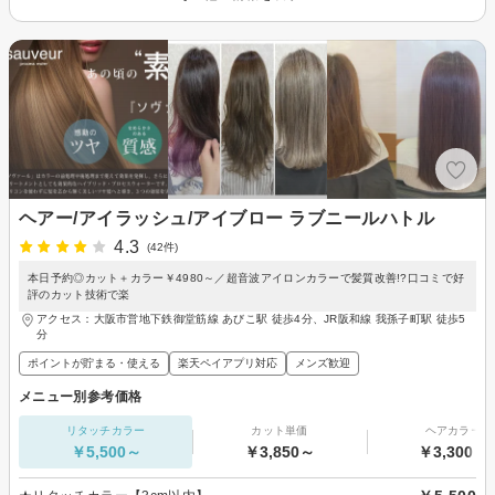
ヘアー/アイラッシュ/アイブロー ラブニールハトル
4.3
(42件)
本日予約◎カット＋カラー￥4980～／超音波アイロンカラーで髪質改善!?口コミで好
評のカット技術で楽
アクセス：大阪市営地下鉄御堂筋線 あびこ駅 徒歩4分、JR阪和線 我孫子町駅 徒歩5
分
ポイントが貯まる・使える
楽天ペイアプリ対応
メンズ歓迎
メニュー別参考価格
リタッチカラー
カット単価
ヘアカラー
￥5,500～
￥3,850～
￥3,300～