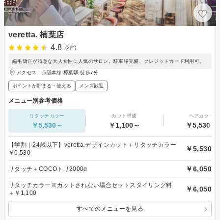
veretta. 楠葉店
4.8
(2件)
縮毛矯正が得意な大人女性に人気のサロン。駐車場完備、クレジットカード利用可。
アクセス：京阪本線 樟葉駅 徒歩7分
ポイントが貯まる・使える
メンズ歓迎
メニュー別参考価格
リタッチカラー
カット単価
ヘアカラー
￥5,530～
￥1,100～
￥5,530～
【学割｜24歳以下】veretta.デザインカット＋リタッチカラー
￥5,530
￥5,530
￥6,050
リタッチ＋COCOトリ2000α
リタッチカラー※カットされない場合セットスタイリング料
￥6,050
＋￥1,100
すべてのメニューを見る