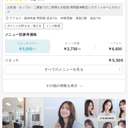
お友達・カップル・ご家族でのご利用も大歓迎♪野田阪神駅近くのアットホームサロン
☆
アクセス：阪神本線 野田駅 徒歩7分、JR東西線 海老江駅 徒歩7分
ポイントが貯まる・使える
メンズ歓迎
メニュー別参考価格
リタッチカラー
カット単価
ヘアカラー
￥5,500～
￥2,730～
￥6,600～
￥5,500
リタッチ
すべてのメニューを見る
その他の情報を表示