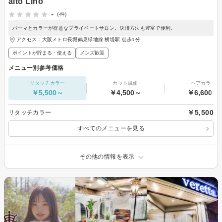
alto Lino
-
(-件)
パーマとカラーが得意なプライベートサロン。決済方法も豊富で便利。
アクセス：大阪メトロ長堀鶴見緑地線 横堤駅 徒歩1分
ポイントが貯まる・使える
メンズ歓迎
メニュー別参考価格
リタッチカラー
カット単価
ヘアカラー
￥5,500～
￥4,500～
￥6,600～
￥5,500
リタッチカラー
すべてのメニューを見る
その他の情報を表示