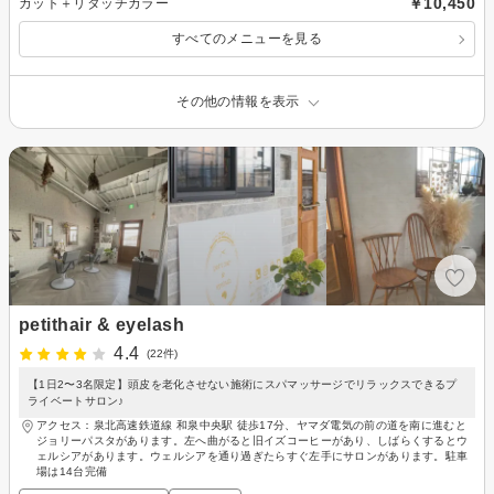
￥10,450
カット＋リタッチカラー
すべてのメニューを見る
その他の情報を表示
petithair & eyelash
4.4
(22件)
【1日2〜3名限定】頭皮を老化させない施術にスパマッサージでリラックスできるプ
ライベートサロン♪
アクセス：泉北高速鉄道線 和泉中央駅 徒歩17分、ヤマダ電気の前の道を南に進むと
ジョリーパスタがあります。左へ曲がると旧イズコーヒーがあり、しばらくするとウ
ェルシアがあります。ウェルシアを通り過ぎたらすぐ左手にサロンがあります。駐車
場は14台完備