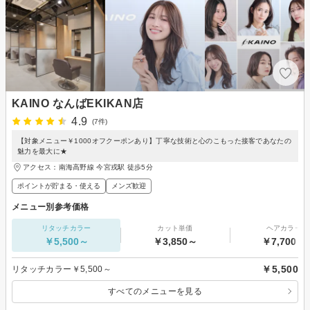
KAINO なんばEKIKAN店
4.9
(7件)
【対象メニュー￥1000オフクーポンあり】丁寧な技術と心のこもった接客であなたの
魅力を最大に★
アクセス：南海高野線 今宮戎駅 徒歩5分
ポイントが貯まる・使える
メンズ歓迎
メニュー別参考価格
リタッチカラー
カット単価
ヘアカラー
￥5,500～
￥3,850～
￥7,700～
￥5,500
リタッチカラー￥5,500～
すべてのメニューを見る