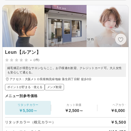
Leun【ルアン】
-
(-件)
縮毛矯正が得意なサロンならここ。お子様連れ歓迎、クレジットカード可。大人女性
も安心して通える。
アクセス：大阪メトロ長堀鶴見緑地線 蒲生四丁目駅 徒歩3分
ポイントが貯まる・使える
メンズ歓迎
メニュー別参考価格
リタッチカラー
カット単価
ヘアカラー
￥5,500～
￥2,500～
￥6,000～
￥5,500
リタッチカラー（根元カラー）