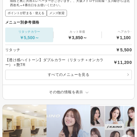
階段と奥に共用エレベーターがございます。、大阪メトロ千日前線・玉川駅からは北
西改札→4番出口をお使いください。
ポイントが貯まる・使える
メンズ歓迎
メニュー別参考価格
リタッチカラー
カット単価
ヘアカラー
￥5,500～
￥3,850～
￥1,100～
￥5,500
リタッチ
【透け感ハイトーン】ダブルカラー（リタッチ＋オンカラ
￥11,200
ー）＋艶TR
すべてのメニューを見る
その他の情報を表示