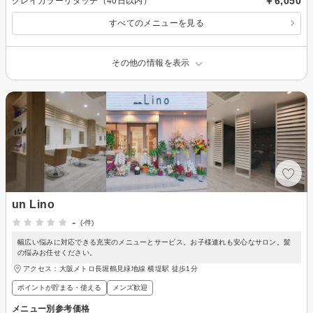
￥6,050
グレイカラーリタッチ（40日以内）
すべてのメニューを見る
その他の情報を表示
un Lino
-
(-件)
幅広い悩みに対応できる充実のメニューとサービス。お子様連れも安心なサロン。髪
の悩みお任せください。
アクセス：大阪メトロ長堀鶴見緑地線 横堤駅 徒歩1分
ポイントが貯まる・使える
メンズ歓迎
メニュー別参考価格