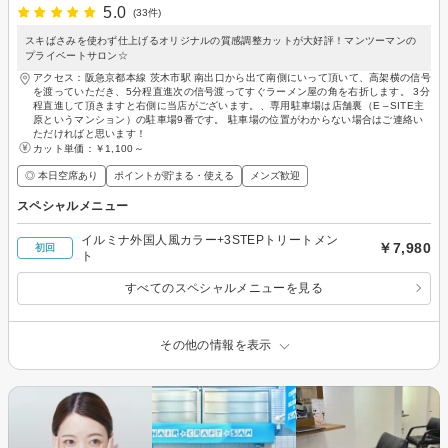
5.0
(33件)
スキばさみを使わず仕上げるオリジナルの質感調整カットが大好評！マンツーマンの
プライベートサロン☆
アクセス：阪急京都本線 茨木市駅 南出口から出て南側にいって頂いて、高架横の信号
を渡っていただき、5分程直進次の信号渡ってすぐラーメン屋の角を右折します。 3分
程直進して頂きますと右側に当店がございます。、専用駐車場は店舗裏（E –SITE主
原というマンション）の駐車場9番です。 駐車場の位置がわからない場合はご連絡い
ただければと思います！
カット単価：
￥1,100～
◎ 本日空席あり
ポイントが貯まる・使える
メンズ歓迎
スペシャルメニュー
イルミナ外国人風カラー+3STEPトリートメン
￥7,980
初回
ト
すべてのスペシャルメニューを見る
その他の情報を表示