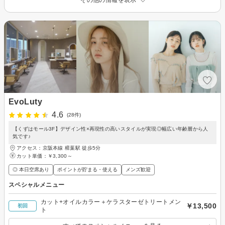
その他の情報を表示
EvoLuty
4.6
(28件)
【くずはモール3F】デザイン性×再現性の高いスタイルが実現◎幅広い年齢層から人
気です♪
アクセス：京阪本線 樟葉駅 徒歩5分
カット単価：
￥3,300～
◎ 本日空席あり
ポイントが貯まる・使える
メンズ歓迎
スペシャルメニュー
カット+オイルカラー＋ケラスターゼトリートメン
￥13,500
初回
ト