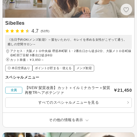
Sibelles
4.7
(52件)
《当日予約OK/メンズ歓迎》～髪をいたわり、キレイを求める女性がこぞって通う。
癒しの空間サロン～
アクセス：大阪メトロ中央線 堺筋本町駅 1・2番出口から徒歩2分、大阪メトロ谷町線
谷町四丁目駅 6番出口徒歩9分
カット単価：
￥3,850～
◎ 本日空席あり
ポイントが貯まる・使える
メンズ歓迎
スペシャルメニュー
【NEW 髪質改善】カット＋イルミナカラー＋髪質
￥21,450
全員
再整TRヘアポテンツァ
すべてのスペシャルメニューを見る
その他の情報を表示