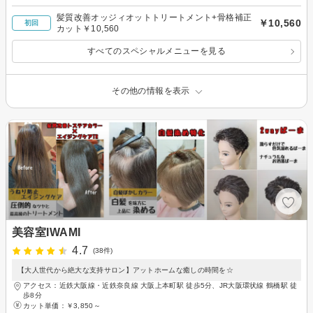
髪質改善オッジィオットトリートメント+骨格補正
￥10,560
初回
カット￥10,560
すべてのスペシャルメニューを見る
その他の情報を表示
美容室IWAMI
4.7
(38件)
【大人世代から絶大な支持サロン】アットホームな癒しの時間を☆
アクセス：近鉄大阪線・近鉄奈良線 大阪上本町駅 徒歩5分、JR大阪環状線 鶴橋駅 徒
歩8分
カット単価：
￥3,850～