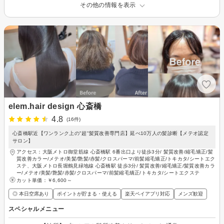
その他の情報を表示
elem.hair design 心斎橋
4.8
(16件)
心斎橋駅近【ワンランク上の"超"髪質改善専門店】延べ10万人の髪診断【メテオ認定
サロン】
アクセス：大阪メトロ御堂筋線 心斎橋駅 6番出口より徒歩3分/ 髪質改善/縮毛矯正/髪
質改善カラー/メテオ/美髪/艶髪/赤髪/クロスパーマ/前髪縮毛矯正/トキカタ/シートエク
ステ、大阪メトロ長堀鶴見緑地線 心斎橋駅 徒歩3分/ 髪質改善/縮毛矯正/髪質改善カラ
ー/メテオ/美髪/艶髪/赤髪/クロスパーマ/前髪縮毛矯正/トキカタ/シートエクステ
カット単価：
￥6,600～
◎ 本日空席あり
ポイントが貯まる・使える
楽天ペイアプリ対応
メンズ歓迎
スペシャルメニュー