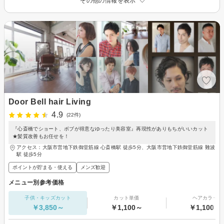
その他の情報を表示
Door Bell hair Living
4.9
(22件)
『心斎橋でショート、ボブが得意なゆったり美容室』再現性がありもちがいいカット
★髪質改善もお任せを！
アクセス：大阪市営地下鉄御堂筋線 心斎橋駅 徒歩5分、大阪市営地下鉄御堂筋線 難波
駅 徒歩5分
ポイントが貯まる・使える
メンズ歓迎
メニュー別参考価格
子供・キッズカット
カット単価
ヘアカラー
￥3,850～
￥1,100～
￥1,100～