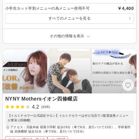
￥4,400
小学生カット学割メニューの為メニュー併用不可
すべてのメニューを見る
その他の情報を表示
NYNY Mothersイオン四條畷店
4.2
(33件)
【イルミナカラー公式認定サロン】イルミナカラーはぜひ当店で♪/髪質改善メニュー
が豊富♪[四條畷]
アクセス：京阪本線 寝屋川市駅 徒歩29分（車で9分、直行バスで15分）、学研都市
線 四条畷駅 徒歩31分（車で9分、直行バスで15分）