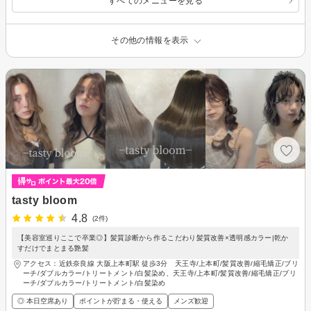
すべてのメニューを見る
その他の情報を表示
tasty bloom
4.8
(2件)
【美容室巡りここで卒業◎】髪質診断から作るこだわり髪質改善×透明感カラー|乾か
すだけでまとまる艶髪
アクセス：近鉄奈良線 大阪上本町駅 徒歩3分 天王寺/上本町/髪質改善/縮毛矯正/ブリ
ーチ/ダブルカラー/トリートメント/白髪染め、天王寺/上本町/髪質改善/縮毛矯正/ブリ
ーチ/ダブルカラー/トリートメント/白髪染め
◎ 本日空席あり
ポイントが貯まる・使える
メンズ歓迎