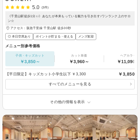
5.0
(3件)
《千里山駅徒歩1分♪♪》あなたが本来もっている魅力を引き出す♪ワンランク上のサロ
ン☆
アクセス：阪急千里線 千里山駅 徒歩30秒
◎ 本日空席あり
ポイントが貯まる・使える
メンズ歓迎
メニュー別参考価格
子供・キッズカット
カット単価
ヘアカラー
￥3,850～
￥3,960～
￥11,090～
￥3,850
【平日限定】キッズカット小学生以下 ￥3,300
すべてのメニューを見る
その他の情報を表示