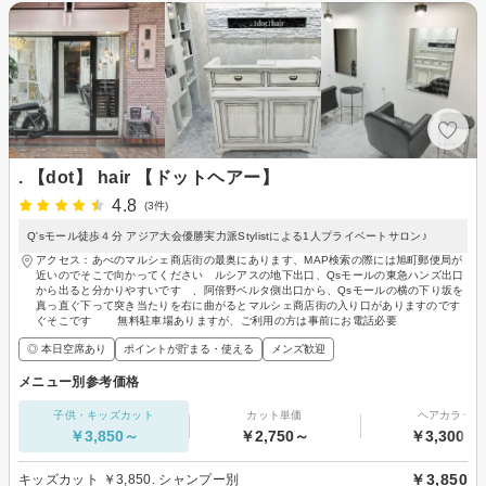
. 【dot】 hair 【ドットヘアー】
4.8
(3件)
Q'sモール徒歩４分 アジア大会優勝実力派Stylistによる1人プライベートサロン♪
アクセス：あべのマルシェ商店街の最奥にあります、MAP検索の際には旭町郵便局が
近いのでそこで向かってください ルシアスの地下出口、Qsモールの東急ハンズ出口
から出ると分かりやすいです 、阿倍野ベルタ側出口から、Qsモールの横の下り坂を
真っ直ぐ下って突き当たりを右に曲がるとマルシェ商店街の入り口がありますのです
ぐそこです 無料駐車場ありますが、ご利用の方は事前にお電話必要
◎ 本日空席あり
ポイントが貯まる・使える
メンズ歓迎
メニュー別参考価格
子供・キッズカット
カット単価
ヘアカラー
￥3,850～
￥2,750～
￥3,300～
￥3,850
キッズカット ￥3,850. シャンプー別