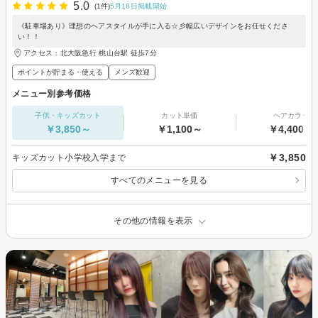
5.0
(1件)
5月18日掲載開始
《駐車場あり》理想のヘアスタイルが手に入る☆彡幅広いデザインをお任せくださ
い！！
アクセス：北大阪急行 桃山台駅 徒歩7分
ポイントが貯まる・使える
メンズ歓迎
メニュー別参考価格
子供・キッズカット
カット単価
ヘアカラー
￥3,850～
￥1,100～
￥4,400～
￥3,850
キッズカット小学校入学まで
すべてのメニューを見る
その他の情報を表示