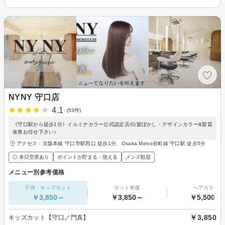
NYNY 守口店
4.1
(53件)
《守口駅から徒歩1分》イルミナカラー公式認定店/白髪ぼかし・デザインカラー&髪質
改善お任せ下さい♪
アクセス：京阪本線 守口市駅西口 徒歩1分、Osaka Metro谷町線 守口駅 徒歩5分
◎ 本日空席あり
ポイントが貯まる・使える
メンズ歓迎
メニュー別参考価格
子供・キッズカット
カット単価
ヘアカラー
￥3,850～
￥3,850～
￥5,500～
￥3,850
キッズカット【守口／門真】