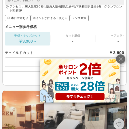
合わせカット艶カラー◎
アクセス：JR大阪駅30秒!!/阪急大阪梅田駅1分/地下鉄梅田駅徒歩1分、グランフロン
ト南館5F
◎ 本日空席あり
ポイントが貯まる・使える
メンズ歓迎
メニュー別参考価格
子供・キッズカット
カット単価
ヘアカラー
￥3,900～
-
-
￥3,900
チャイルドカット
すべてのメニューを見る
その他の情報を表示