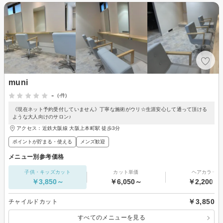
muni
-
(-件)
《現在ネット予約受付していません》丁寧な施術がウリ☆生涯安心して通って頂ける
ような大人向けのサロン♪
アクセス：近鉄大阪線 大阪上本町駅 徒歩3分
ポイントが貯まる・使える
メンズ歓迎
メニュー別参考価格
子供・キッズカット
カット単価
ヘアカラー
￥3,850～
￥6,050～
￥2,200～
￥3,850
チャイルドカット
すべてのメニューを見る