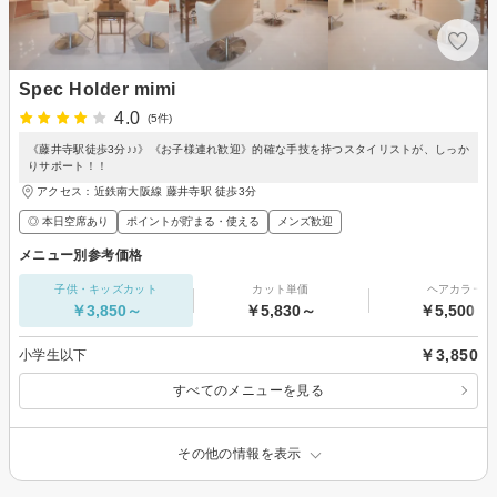
Spec Holder mimi
4.0
(5件)
《藤井寺駅徒歩3分♪♪》《お子様連れ歓迎》的確な手技を持つスタイリストが、しっか
りサポート！！
アクセス：近鉄南大阪線 藤井寺駅 徒歩3分
◎ 本日空席あり
ポイントが貯まる・使える
メンズ歓迎
メニュー別参考価格
子供・キッズカット
カット単価
ヘアカラー
￥3,850～
￥5,830～
￥5,500～
￥3,850
小学生以下
すべてのメニューを見る
その他の情報を表示