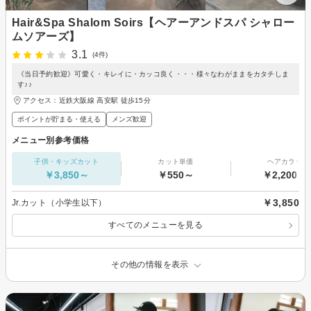
Hair&Spa Shalom Soirs【ヘアーアンドスパ シャロー
ムソアーズ】
3.1
(4件)
《当日予約歓迎》可愛く・キレイに・カッコ良く・・・様々なわがままをカタチしま
す♪♪
アクセス：近鉄大阪線 高安駅 徒歩15分
ポイントが貯まる・使える
メンズ歓迎
メニュー別参考価格
子供・キッズカット
カット単価
ヘアカラー
￥3,850～
￥550～
￥2,200～
￥3,850
Jr.カット（小学生以下）
すべてのメニューを見る
その他の情報を表示