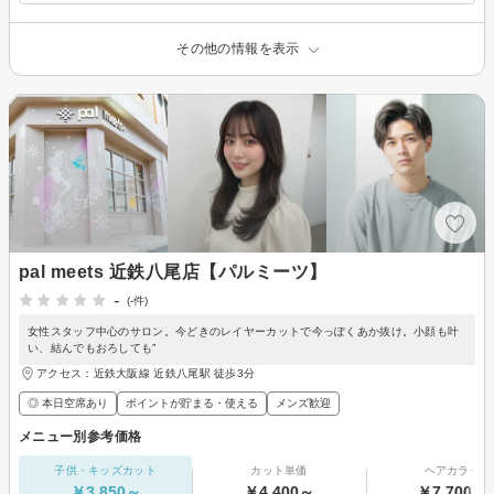
その他の情報を表示
pal meets 近鉄八尾店【パルミーツ】
-
(-件)
女性スタッフ中心のサロン。今どきのレイヤーカットで今っぽくあか抜け。小顔も叶
い、結んでもおろしても”
アクセス：近鉄大阪線 近鉄八尾駅 徒歩3分
◎ 本日空席あり
ポイントが貯まる・使える
メンズ歓迎
メニュー別参考価格
子供・キッズカット
カット単価
ヘアカラー
￥3,850～
￥4,400～
￥7,700～