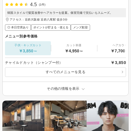
4.5
(1件)
韓国スタイルで髪質改善やヘアカラーを提案。個室完備で支払いもスムーズ。
アクセス：近鉄大阪線 近鉄八尾駅 徒歩3分
◎ 本日空席あり
ポイントが貯まる・使える
メンズ歓迎
メニュー別参考価格
子供・キッズカット
カット単価
ヘアカラー
￥3,850～
￥4,950～
￥7,700～
￥3,850
チャイルドカット（シャンプー付）
すべてのメニューを見る
その他の情報を表示