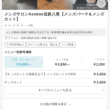
メンズサロンAsobee近鉄八尾【メンズパーマ＆メンズ
カット】
-
(-件)
メンズ特化の技術で個性を引き立てる！駐車場完備＆多彩な決済方法も対応。
アクセス：近鉄大阪線 近鉄八尾駅 徒歩1分
◎ 本日空席あり
ポイントが貯まる・使える
メンズ歓迎
メニュー別参考価格
子供・キッズカット
カット単価
ヘアカラー
￥3,850～
￥3,850～
￥2,200～
￥3,850
【キッズカット※高校生まで】メンズカット￥3,850
￥3,850
キッズカット
すべてのメニューを見る
その他の情報を表示