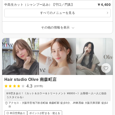
￥4,400
中高生カット（シャンプー込み）【守口／門真】
すべてのメニューを見る
その他の情報を表示
Hair studio Olive 南森町店
4.3
(157件)
8/9空きあり！《カット＆カラー＆トリートメント ¥6000～》お客様一人一人に似合
うスタイルを♪
アクセス：大阪市営地下鉄谷町線 南森町駅 徒歩5分、JR東西線 大阪天満宮駅 徒歩2
分
◎ 本日空席あり
ポイントが貯まる・使える