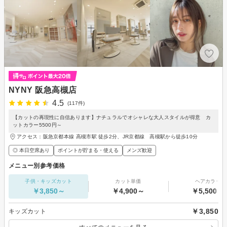
NYNY 阪急高槻店
4.5
(117件)
【カットの再現性に自信あります】ナチュラルでオシャレな大人スタイルが得意 カ
ットカラー5500円～
アクセス：阪急京都本線 高槻市駅 徒歩2分、JR京都線 高槻駅から徒歩10分
◎ 本日空席あり
ポイントが貯まる・使える
メンズ歓迎
メニュー別参考価格
子供・キッズカット
カット単価
ヘアカラー
￥3,850～
￥4,900～
￥5,500～
￥3,850
キッズカット