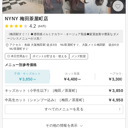
NYNY 梅田茶屋町店
4.2
(84件)
《梅田駅すぐ！》◆透明感イルミナカラー・オージュア取扱◆髪質改善や豊富なダメ
ージレスメニューが人気！
アクセス：各線 大阪梅田駅 徒歩3分 NU茶屋町すぐ、大阪メトロ梅田駅 徒歩6分
NU茶屋町すぐ
◎ 本日空席あり
ポイントが貯まる・使える
メンズ歓迎
メニュー別参考価格
子供・キッズカット
カット単価
ヘアカラー
￥3,850～
￥4,400～
￥3,300～
￥3,850
キッズカット（小学生以下）［梅田／茶屋町］
￥4,950
中高生カット（シャンプー込み）［梅田／茶屋町］
すべてのメニューを見る
その他の情報を表示