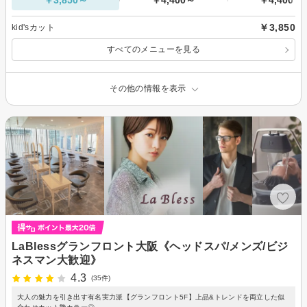
￥3,850～
￥4,400～
￥4,400～
￥3,850
kid'sカット
すべてのメニューを見る
その他の情報を表示
LaBlessグランフロント大阪《ヘッドスパ/メンズ/ビジ
ネスマン大歓迎》
4.3
(35件)
大人の魅力を引き出す有名実力派【グランフロント5F】上品&トレンドを両立した似