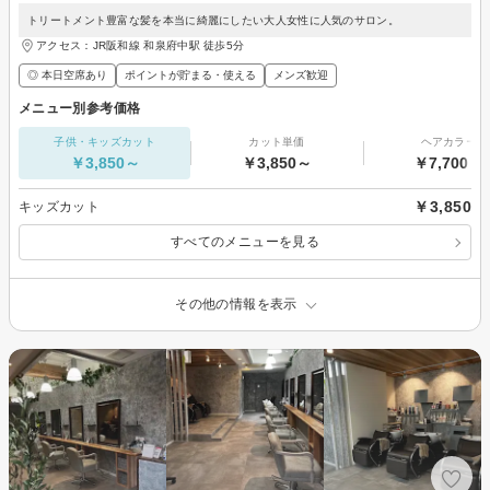
トリートメント豊富な髪を本当に綺麗にしたい大人女性に人気のサロン。
アクセス：JR阪和線 和泉府中駅 徒歩5分
◎ 本日空席あり
ポイントが貯まる・使える
メンズ歓迎
メニュー別参考価格
子供・キッズカット
カット単価
ヘアカラー
￥3,850～
￥3,850～
￥7,700～
￥3,850
キッズカット
すべてのメニューを見る
その他の情報を表示