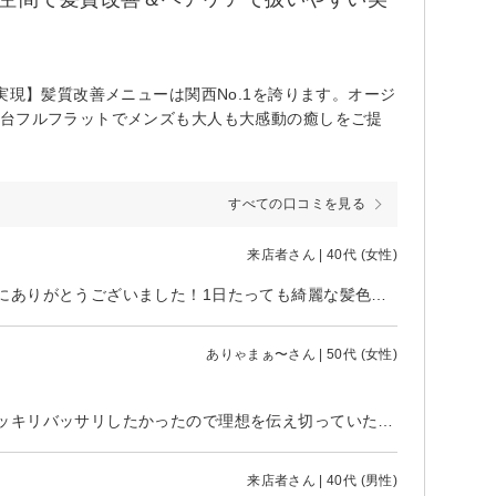
実現】髪質改善メニューは関西No.1を誇ります。オージ
全台フルフラットでメンズも大人も大感動の癒しをご提
すべての口コミを見る
来店者さん | 40代 (女性)
難しい注文にもしっかり応えてくださりました！すごく満足しました！本当にありがとうございました！1日たっても綺麗な髪色で鏡を見るのが楽しみです！
ありゃまぁ〜さん | 50代 (女性)
初めて行きまた。伸ばしっぱなしでかなりのダメージだったので暑いし、スッキリバッサリしたかったので理想を伝え切っていただきました。切っている間に実はツーブロックもしてみたいけどなどお話したらやってます？と。ガッツリ刈り上げるのは抵抗あると伝えたら刈り上げを低めにしてみますか？と提案！刈り上げて見て調節できるとのことでお願いした所、想像以上しっくり！半ば実験のような（笑）感じで、サロンでこんな楽しい感じになれたのは初めてでした。担当の方も皆さんもとても素敵な方ばかり、サロン迷子でしたがこちらにこれからもお世話になろうと思います！ありがとうございました！
来店者さん | 40代 (男性)