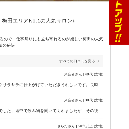
梅田エリアNo.1の人気サロン♪
ているので、仕事帰りにも立ち寄れるのが嬉しい梅田の人気
気の秘訣！！
すべての口コミを見る
来店者さん | 40代 (女性)
梅雨前に縮毛矯正とカットをお願いしました。今回も丁寧な施術で、まっすぐサラサラに仕上がげていただきうれしいです。長時間でも居心地が良く過ごしやすかったです。コテで前髪の巻き方も教えていただきました。ありがとうございました。
来店者さん | 30代 (女性)
担当の方がバタバタしていたのか、施術が他の方にコロコロ変わり終始不安でした。途中で飲み物を聞いてくれましたが、その後最後まで飲み物が出てくることはありませんでした。前回も出てきませんでした… シャンプー後に髪の毛が濡れたまま長時間放置されましたが、髪の毛に良くないですよね。1人の人が責任を持って担当していただきたいです。昔は1人の方が担当してくださりとても良かったので残念です。
さらださん | 60代以上 (女性)