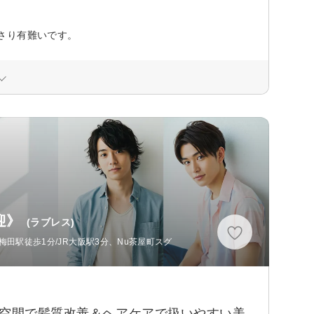
さり有難いです。
迎》
(ラブレス)
梅田駅徒歩1分/JR大阪駅3分、Nu茶屋町スグ
し空間で髪質改善＆ヘアケアで扱いやすい美