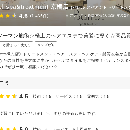
el spa&treatment 京橋店
(バレル スパアンドトリートメ
4.6
(1,435件)
アクセス：各線 京橋(大阪)駅 徒歩2分
ツーマン施術☆極上のヘアエステで美髪に導く☆高品質
トが貯まる・使える
メンズ歓迎
giotto導入店》トリートメント・ヘアエステ・ヘアケア・髪質改善が
なたの個性を最大限に生かしたヘアスタイルをご提案！ベテランスタ
のでぜひ一度ご相談ください☆
コミ
4.5
技術：4.5
サービス：4.5
雰囲気：4.5
ト
綺麗にしていただけました。周りの評価も高いです。
5.0
技術：5
サービス：5
雰囲気：5