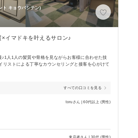
ント キョウバシテン)
×イマドキを叶えるサロン♪
自慢♪1人1人の髪質や骨格を見ながらお客様に合わせた技
イリストによる丁寧なカウンセリングと接客を心がけて
すべての口コミを見る
toruさん | 60代以上 (男性)
来店者さん | 30代 (男性)