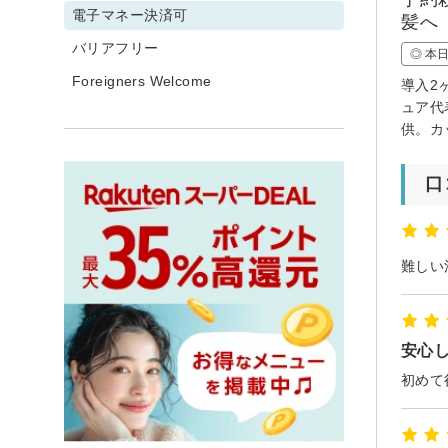
電子マネー決済可
髪へ
バリアフリー
◎ 本
Foreigners Welcome
導入2
ュア代
供。カ
口
安心