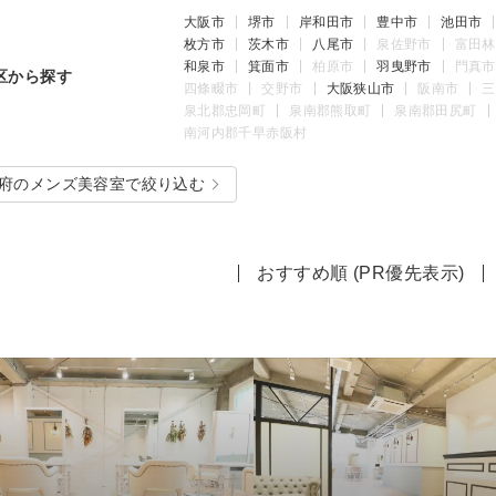
大阪市
堺市
岸和田市
豊中市
池田市
枚方市
茨木市
八尾市
泉佐野市
富田林
和泉市
箕面市
柏原市
羽曳野市
門真市
区から探す
四條畷市
交野市
大阪狭山市
阪南市
三
泉北郡忠岡町
泉南郡熊取町
泉南郡田尻町
南河内郡千早赤阪村
府のメンズ美容室で絞り込む
おすすめ順 (PR優先表示)