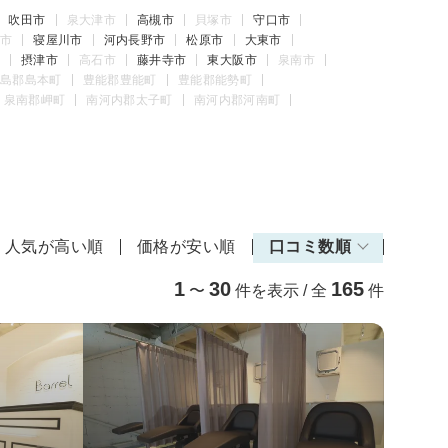
吹田市
泉大津市
高槻市
貝塚市
守口市
市
寝屋川市
河内長野市
松原市
大東市
摂津市
高石市
藤井寺市
東大阪市
泉南市
島郡島本町
豊能郡豊能町
豊能郡能勢町
泉南郡岬町
南河内郡太子町
南河内郡河南町
人気が高い順
価格が安い順
口コミ数順
1
30
165
〜
件を表示 / 全
件