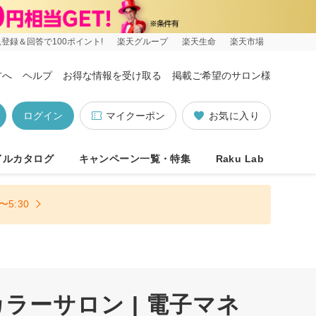
登録＆回答で100ポイント!
楽天グループ
楽天生命
楽天市場
方へ
ヘルプ
お得な情報を受け取る
掲載ご希望のサロン様
ログイン
マイクーポン
お気に入り
イルカタログ
キャンペーン一覧・特集
Raku Lab
5:30
ーサロン | 電子マネ