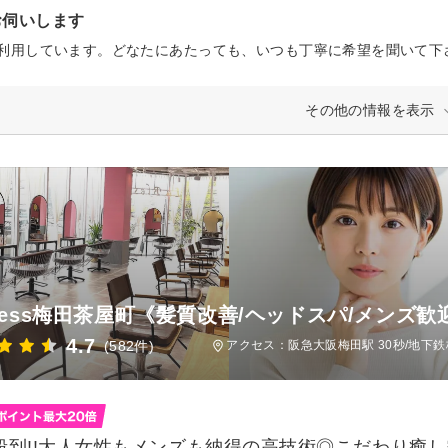
お伺いします
利用しています。どなたにあたっても、いつも丁寧に希望を聞いて下
その他の情報を表示
Bless梅田茶屋町《髪質改善/ヘッドスパ/メンズ歓
4.7
(582件)
アクセス：阪急大阪梅田駅 30秒/地下鉄
殺到!!大人女性もメンズも納得の高技術◎こだわり癒