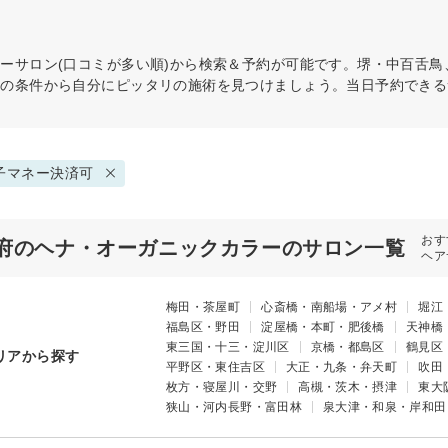
ラー
サロン(口コミが多い順)から検索＆予約が可能です。堺・中百舌
どの条件から自分にピッタリの施術を見つけましょう。当日予約できる
子マネー決済可
おす
府のヘナ・オーガニックカラーのサロン一覧
ヘア
梅田・茶屋町
心斎橋・南船場・アメ村
堀江
福島区・野田
淀屋橋・本町・肥後橋
天神橋
東三国・十三・淀川区
京橋・都島区
鶴見区
リアから探す
平野区・東住吉区
大正・九条・弁天町
吹田
枚方・寝屋川・交野
高槻・茨木・摂津
東大
狭山・河内長野・富田林
泉大津・和泉・岸和田