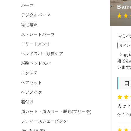
パーマ
Barr
デジタルパーマ
縮毛矯正
ストレートパーマ
マン
トリートメント
ポイン
ヘッドスパ・頭皮ケア
《og
術であ
炭酸ヘッドスパ
います
エクステ
ヘアセット
口
ヘアメイク
着付け
カッ
眉カット・眉カラー・脱色(ブリーチ)
今回も
レディースシェービング
その他(ヘア)