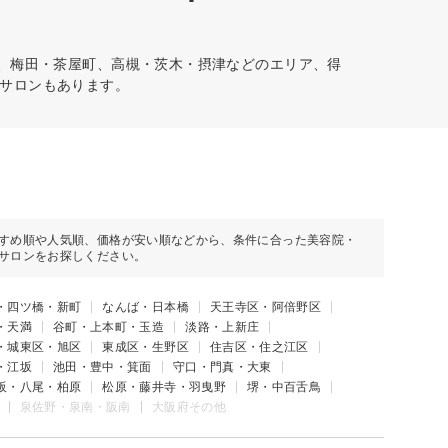
鳥、梅田・茶屋町、高槻・茨木・摂津などのエリア、得
サロンもあります。
すめ順や人気順、価格が安い順などから、条件に合った美容院・
サロンをお探しください。
・四ツ橋・新町
なんば・日本橋
天王寺区・阿倍野区
・天満
谷町・上本町・玉造
淡路・上新庄
・城東区・旭区
東成区・生野区
住吉区・住之江区
・江坂
池田・豊中・箕面
守口・門真・大東
阪・八尾・柏原
松原・藤井寺・羽曳野
堺・中百舌鳥
泉佐野・泉南・阪南
大阪府その他