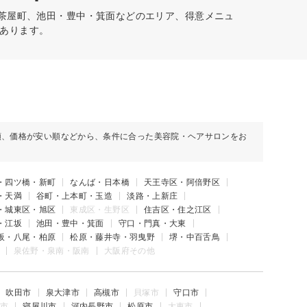
・茶屋町、池田・豊中・箕面などのエリア、得意メニュ
あります。
順、価格が安い順などから、条件に合った美容院・ヘアサロンをお
・四ツ橋・新町
なんば・日本橋
天王寺区・阿倍野区
・天満
谷町・上本町・玉造
淡路・上新庄
・城東区・旭区
東成区・生野区
住吉区・住之江区
・江坂
池田・豊中・箕面
守口・門真・大東
阪・八尾・柏原
松原・藤井寺・羽曳野
堺・中百舌鳥
泉佐野・泉南・阪南
大阪府その他
吹田市
泉大津市
高槻市
貝塚市
守口市
市
寝屋川市
河内長野市
松原市
大東市