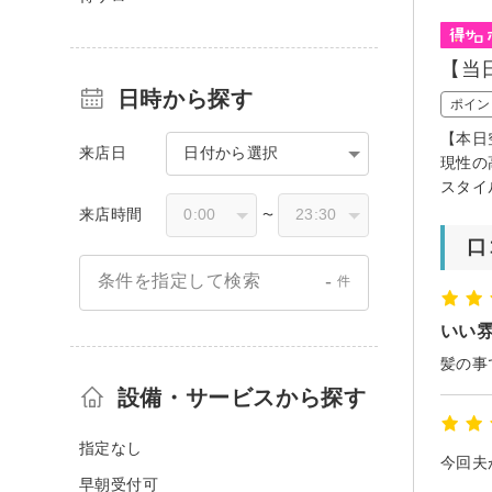
【当
日時から探す
ポイン
【本日
来店日
日付から選択
現性の
スタイ
来店時間
〜
口
-
条件を指定して検索
件
いい
設備・サービスから探す
指定なし
早朝受付可