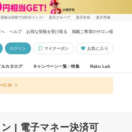
登録＆回答で100ポイント!
楽天グループ
楽天生命
楽天市場
方へ
ヘルプ
お得な情報を受け取る
掲載ご希望のサロン様
ログイン
マイクーポン
お気に入り
イルカタログ
キャンペーン一覧・特集
Raku Lab
5:30
 | 電子マネー決済可