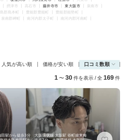
摂津市
高石市
藤井寺市
東大阪市
泉南市
島郡島本町
豊能郡豊能町
豊能郡能勢町
泉南郡岬町
南河内郡太子町
南河内郡河南町
人気が高い順
価格が安い順
口コミ数順
1
30
169
〜
件を表示 / 全
件
田駅から徒歩3分 大阪環状線 大阪駅 谷町線東梅
阪急線大阪梅田駅から徒歩3分 大阪環状線 大阪駅