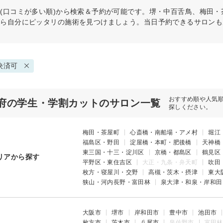
(口コミが多い順)から検索＆予約が可能です。堺・中百舌鳥、梅田
から自分にピッタリの施術を見つけましょう。当日予約できるサロンも
決済可
おすすめ順や人気
府の学生・学割カットのサロン一覧
探しください。
梅田・茶屋町
心斎橋・南船場・アメ村
堀江
福島区・野田
淀屋橋・本町・肥後橋
天神橋
東三国・十三・淀川区
京橋・都島区
鶴見区
リアから探す
平野区・東住吉区
大正・九条・弁天町
吹田
枚方・寝屋川・交野
高槻・茨木・摂津
東大
狭山・河内長野・富田林
泉大津・和泉・岸和田
大阪市
堺市
岸和田市
豊中市
池田市
枚方市
茨木市
八尾市
泉佐野市
富田林