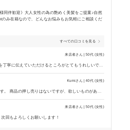
子様同伴歓迎》大人女性の為の艶めく美髪をご提案♪自然
istのみ在籍なので、どんなお悩みもお気軽にご相談くだ
すべての口コミを見る
来店者さん | 50代 (女性)
当日のカットも丁寧にしていただくのもうれしいのに、その後のケアの仕方を丁寧に伝えていただけるところがとてもうれしいです！
Kumiさん | 40代 (女性)
いつもお世話になっています。 施術中のお話も楽しく、居心地の良いお店です。 商品の押し売りはないですが、欲しいものがあれば一緒に最適なものを選んでくれます。 これからも通い続けたいサロンです。
来店者さん | 50代 (女性)
 次回もよろしくお願いします！