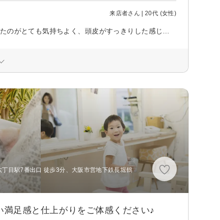
来店者さん | 20代 (女性)
先日はありがとうございました！ リファのファインバブルで洗っていただいたのがとても気持ちよく、頭皮がすっきりした感じがありました。カットもバッサリ切ったのですが友達からも大好評で気に入ってます！！ ありがとうございました！
六丁目駅7番出口 徒歩3分、大阪市営地下鉄長堀鶴
高い満足感と仕上がりをご体感ください♪