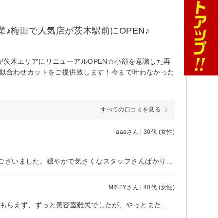
業♪梅田で人気店が茨木駅前にOPEN♪
が茨木エリアにリニューアルOPEN☆小顔を意識した再
な似合わせカットをご提供致します！今まで叶わなかった
すべての口コミを見る
aaaさん | 30代 (女性)
髪の事で相談をした時に、しっかりとアドバイスをしていただきありがとうございました。穏やかで気さくなスタッフさんばかりで、終始リラックスしていました。
MISTYさん | 40代 (女性)
今回夫がお世話になりました。 髪型で遊びたいのに中々イメージを理解してもらえず、ずっと美容室難民でしたが、やっとまた行きたいと思えるお店、美容師さんに出会えたと嬉しそうに帰ってきました。 特に丁寧なカウンセリングが嬉しかったようです。 おそらく今後もお世話になると思います。 ありがとうございました。