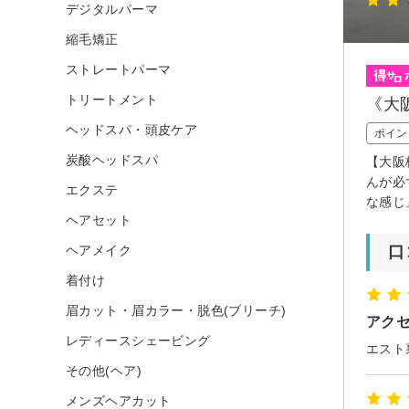
デジタルパーマ
縮毛矯正
ストレートパーマ
トリートメント
《大
ヘッドスパ・頭皮ケア
ポイン
炭酸ヘッドスパ
【大阪
んが必
エクステ
な感じ
ヘアセット
ヘアメイク
口
着付け
眉カット・眉カラー・脱色(ブリーチ)
アク
レディースシェービング
その他(ヘア)
メンズヘアカット