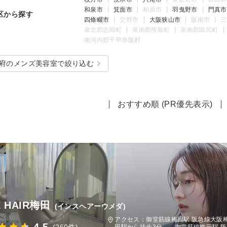
和泉市
箕面市
柏原市
羽曳野市
門真市
区から探す
四條畷市
交野市
大阪狭山市
阪南市
三
泉北郡忠岡町
泉南郡熊取町
泉南郡田尻町
南河内郡千早赤阪村
府のメンズ美容室で絞り込む
おすすめ順 (PR優先表示)
E HAIR梅田
(インスヘアーウメダ)
アクセス：御堂筋線梅田駅 阪急線大阪梅
田駅から徒歩3分 、御堂筋線梅田駅 