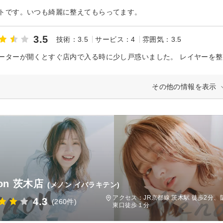
トです。いつも綺麗に整えてもらってます。
3.5
技術：3.5
サービス：4
雰囲気：3.5
その他の情報を表示
on 茨木店
(メノン イバラキテン)
アクセス：JR京都線 茨木駅 徒歩2分
4.3
(260件)
東口徒歩１分