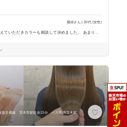
饅頭さん | 30代 (女性)
エレベーターが開くとすぐ店内で入る時に少し戸惑いました。 レイヤーを整えていただきカラーも相談して決めました。 あまりトークがなく静かに過ごせたのが私には良かったです。 手際は良かったですが道具の扱いが少し雑に見えました。
、阪急京都線 茨木市駅徒歩15分 バス停JR茨木駅