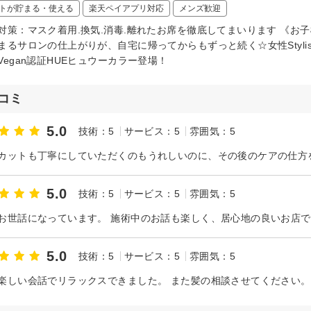
トが貯まる・使える
楽天ペイアプリ対応
メンズ歓迎
対策：マスク着用.換気.消毒.離れたお席を徹底してまいります 《お
まるサロンの仕上がりが、自宅に帰ってからもずっと続く☆女性Styl
Vegan認証HUEヒュウーカラー登場！
コミ
5.0
技術：5
サービス：5
雰囲気：5
5.0
技術：5
サービス：5
雰囲気：5
5.0
技術：5
サービス：5
雰囲気：5
楽しい会話でリラックスできました。 また髪の相談させてください。