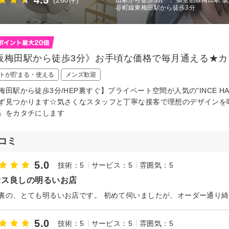
4.5
(260件)
谷町線東梅田駅から徒歩3分
阪梅田駅から徒歩3分》お手頃な価格で毎月通える★カット
トが貯まる・使える
メンズ歓迎
梅田駅から徒歩3分/HEP裏すぐ】プライベート空間が人気の"INCE 
ず見つかります☆気さくなスタッフと丁寧な接客で理想のデザインを
』をカタチにします
コミ
5.0
技術：5
サービス：5
雰囲気：5
セス良しの明るいお店
5.0
技術：5
サービス：5
雰囲気：5