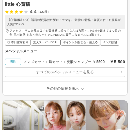
little 心斎橋
4.4
(123件)
【心斎橋駅１分】話題の髪質改善”髪にドラマを。”取扱い/骨格・髪質に合った提案が
人気[TOKIO
アクセス：南１０番出口／心斎橋筋に沿ってなんば方面へ。H&Mを超えて１つ目の
角“三木楽器”を右へ進むとすぐのFENDIの裏手になるビルの3階です。
◎ 本日空席あり
楽天スーパーDEAL
ポイントが貯まる・使える
メンズ歓迎
スペシャルメニュー
￥5,500
メンズカット＋眉カット＋炭酸シャンプー ￥5500
男性
すべてのスペシャルメニューを見る
その他の情報を表示