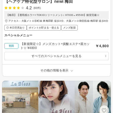
【ヘアケア特化型サロン】newi 梅田
4.2
(93件)
【梅田】【透明感カラー+TOKIOトリートメント♪ ¥7000→¥5500】個室完備☆
アクセス：大阪メトロ谷町線 東梅田駅 徒歩3分、大阪メトロ御堂筋線 梅田駅 徒歩6分
◎ 本日空席あり
ポイントが貯まる・使える
メンズ歓迎
スペシャルメニュー
【新規限定☆】メンズカット+炭酸エステ+眉カッ
￥4,800
初回
ト☆ ¥4800
すべてのスペシャルメニューを見る
その他の情報を表示