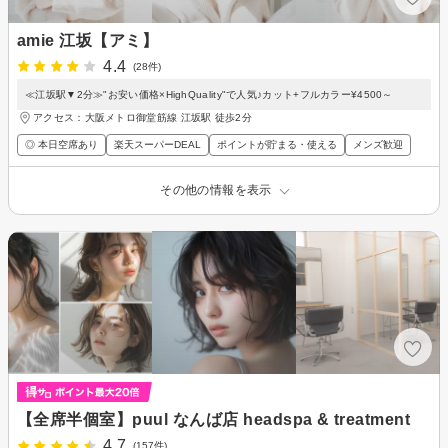
amie 江坂【アミ】
4.4
(28件)
≪江坂駅▼2分≫"お安い価格×HighQuality"で人気♪カット+フルカラー¥4500～
アクセス：大阪メトロ御堂筋線 江坂駅 徒歩2分
◎ 本日空席あり
楽天スーパーDEAL
ポイントが貯まる・使える
メンズ歓迎
その他の情報を表示
【全席半個室】puul なんば店 headspa & treatment
4.7
(157件)