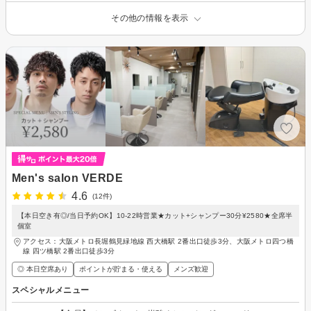
その他の情報を表示
Men's salon VERDE
4.6
(12件)
【本日空き有◎/当日予約OK】10-22時営業★カット+シャンプー30分¥2580★全席半
個室
アクセス：大阪メトロ長堀鶴見緑地線 西大橋駅 2番出口徒歩3分、大阪メトロ四つ橋
線 四ツ橋駅 2番出口徒歩3分
◎ 本日空席あり
ポイントが貯まる・使える
メンズ歓迎
スペシャルメニュー