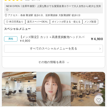
NEW OPEN《全席半個室》上質な艶がでる髪質改善カラーで大人女性から絶大な支持
◎
アクセス：各線 難波駅 徒歩1分、近鉄難波線 大阪難波駅 徒歩1分
◎ 本日空席あり
楽天スーパーDEAL
ポイントが貯まる・使える
メンズ歓迎
スペシャルメニュー
【メンズ限定】カット＋高濃度炭酸泡ヘッドスパ
￥4,900
男性
￥4,900
すべてのスペシャルメニューを見る
その他の情報を表示