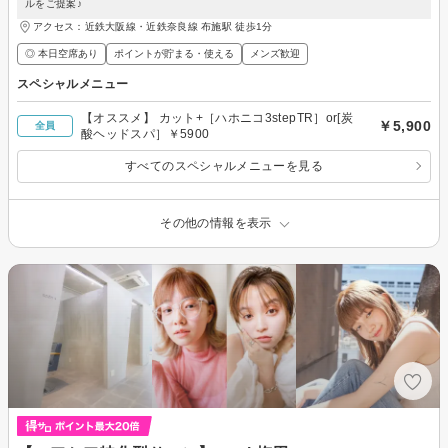
ルをご提案♪
アクセス：近鉄大阪線・近鉄奈良線 布施駅 徒歩1分
◎ 本日空席あり
ポイントが貯まる・使える
メンズ歓迎
スペシャルメニュー
【オススメ】 カット+［ハホニコ3stepTR］or[炭
￥5,900
全員
酸ヘッドスパ］￥5900
すべてのスペシャルメニューを見る
その他の情報を表示