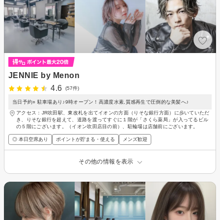
JENNIE by Menon
4.6
(57件)
当日予約○ 駐車場あり♪9時オープン！高濃度水素,質感再生で圧倒的な美髪へ♪
アクセス：JR吹田駅、東改札を出てイオンの方面（りそな銀行方面）に歩いていただ
き、りそな銀行を超えて、道路を渡ってすぐに１階が「さくら薬局」が入ってるビル
の５階にございます。（イオン吹田店目の前）、駐輪場は店舗前にございます。
◎ 本日空席あり
ポイントが貯まる・使える
メンズ歓迎
その他の情報を表示