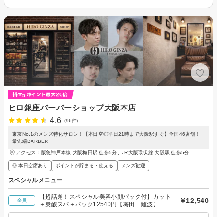
ヒロ銀座バーバーショップ大阪本店
4.6
(96件)
東京No.1のメンズ特化サロン！【本日空◎平日21時まで大阪駅すぐ】全国46店舗！
最先端BARBER
アクセス：阪急神戸本線 大阪梅田駅 徒歩5分、JR大阪環状線 大阪駅 徒歩5分
◎ 本日空席あり
ポイントが貯まる・使える
メンズ歓迎
スペシャルメニュー
【超話題！スペシャル美容小顔パック付】カット
￥12,540
全員
＋炭酸スパ＋パック12540円【梅田 難波】