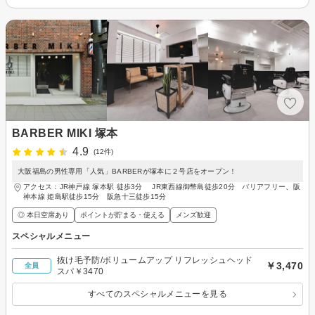
BARBER MIKI 塚本
4.9
(12件)
大阪福島の男性専用「人気」BARBERが塚本に２号店をオープン！
アクセス：JR神戸線 塚本駅 徒歩3分 JR東西線御幣島徒歩20分 バリアフリー、阪
神本線 姫島駅徒歩15分 阪急十三徒歩15分
◎ 本日空席あり
ポイントが貯まる・使える
メンズ歓迎
スペシャルメニュー
抜け毛予防/ボリュームアップ リフレッシュヘッド
￥3,470
全員
スパ￥3470
すべてのスペシャルメニューを見る