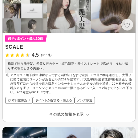
SCALE
4.5
(356件)
梅田で叶う艶美髪。髪質改善カラー・縮毛矯正・酸性ストレートで広がり、うねり知
らずの朝まとまる美髪へ。
アクセス：地下鉄中津駅からですと4番出口をすぐ左折、3つ目の角を右折し、大通り
に出て左側にローソンがあるビルの207号室です。[大阪/梅田/髪質改善/縮毛矯正]、阪
急茶屋町口から歩道を進み阪急インターナショナルホテルの前を通過。20Ｍ程先の横
断歩道を渡り、ローソンとカフェmusが一階にあるビルに入って2階まで上がって下さ
い。207号室がSCALEです。
◎ 本日空席あり
ポイントが貯まる・使える
メンズ歓迎
その他の情報を表示