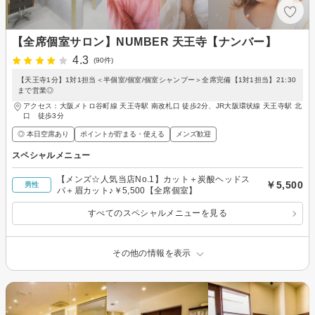
【全席個室サロン】NUMBER 天王寺【ナンバー】
4.3
(90件)
【天王寺1分】1対1担当＜半個室/個室/個室シャンプー＞全席完備【1対1担当】21:30
まで営業◎
アクセス：大阪メトロ谷町線 天王寺駅 南改札口 徒歩2分、JR大阪環状線 天王寺駅 北
口 徒歩3分
◎ 本日空席あり
ポイントが貯まる・使える
メンズ歓迎
スペシャルメニュー
【メンズ☆人気当店No.1】カット＋炭酸ヘッドス
￥5,500
男性
パ＋眉カット♪￥5,500【全席個室】
すべてのスペシャルメニューを見る
その他の情報を表示