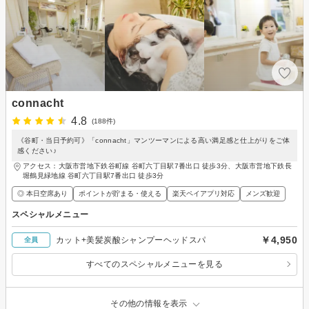
connacht
4.8
(188件)
《谷町・当日予約可》「connacht」マンツーマンによる高い満足感と仕上がりをご体
感ください♪
アクセス：大阪市営地下鉄谷町線 谷町六丁目駅7番出口 徒歩3分、大阪市営地下鉄長
堀鶴見緑地線 谷町六丁目駅7番出口 徒歩3分
◎ 本日空席あり
ポイントが貯まる・使える
楽天ペイアプリ対応
メンズ歓迎
スペシャルメニュー
￥4,950
カット+美髪炭酸シャンプーヘッドスパ
全員
すべてのスペシャルメニューを見る
その他の情報を表示