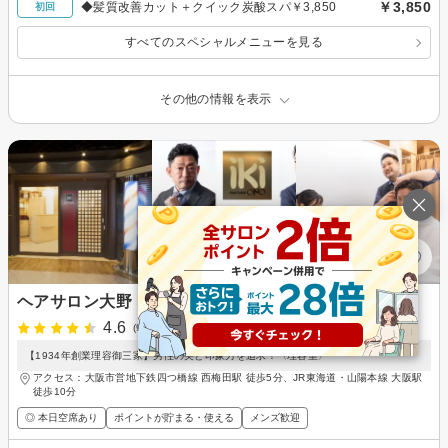
￥3,850
◆髪質改善カット＋クイック炭酸スパ￥3,850
初回
すべてのスペシャルメニューを見る
その他の情報を表示
ヘアサロン大野 iki 堂島店
4.6
(96件)
【1934年創業理容御三家】男性の美と印象力を追求！〈理容室〉
アクセス：大阪市営地下鉄四つ橋線 西梅田駅 徒歩5分、JR東海道・山陽本線 大阪駅
徒歩10分
◎ 本日空席あり
ポイントが貯まる・使える
メンズ歓迎