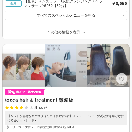
【全員】メンズカット+炭酸クレンジング＋ヘッド
￥6,050
全員
マッサージ¥6050【60分】
すべてのスペシャルメニューを見る
その他の情報を表示
tocca hair & treatment 難波店
4.4
(334件)
【カットが得意な女性スタイリスト多数在籍◉】☆ショートヘア・髪質改善を確かな技
術で提供☆トレンド◉
アクセス：大阪メトロ御堂筋線 難波駅 徒歩8分