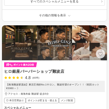
すべてのスペシャルメニューを見る
その他の情報を表示
ヒロ銀座バーバーショップ難波店
4.8
(40件)
【南海難波駅直結】東京圧倒的No.1サロン。難波待望のオープン！！《初回カット
¥3960～ 》
アクセス：南海本線 難波駅 徒歩5分
◎ 本日空席あり
ポイントが貯まる・使える
メンズ歓迎
スペシャルメニュー