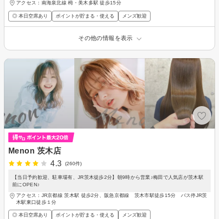
アクセス：南海泉北線 栂・美木多駅 徒歩15分
◎ 本日空席あり
ポイントが貯まる・使える
メンズ歓迎
その他の情報を表示
Menon 茨木店
4.3
(260件)
【当日予約歓迎、駐車場有、JR茨木徒歩2分】朝9時から営業♪梅田で人気店が茨木駅
前にOPEN♪
アクセス：JR京都線 茨木駅 徒歩2分、阪急京都線 茨木市駅徒歩15分 バス停JR茨
木駅東口徒歩１分
◎ 本日空席あり
ポイントが貯まる・使える
メンズ歓迎