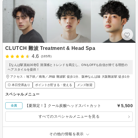
CLUTCH 難波 Treatment & Head Spa
4.6
(165件)
【なんば駅直結30秒】清潔感とトレンドを両立し、ONもOFFも自信が持てる理想の
ヘアスタイルを提供！
アクセス：地下鉄／南海／JR線 難波駅 徒歩1分、阪神なんば線 大阪難波駅 徒歩1分
◎ 本日空席あり
ポイントが貯まる・使える
メンズ歓迎
スペシャルメニュー
￥5,500
【夏限定！】クール炭酸ヘッドスパ＋カット
全員
すべてのスペシャルメニューを見る
その他の情報を表示