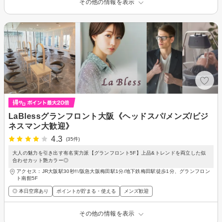
その他の情報を表示
LaBlessグランフロント大阪《ヘッドスパ/メンズ/ビジ
ネスマン大歓迎》
4.3
(35件)
大人の魅力を引き出す有名実力派【グランフロント5F】上品&トレンドを両立した似
合わせカット艶カラー◎
アクセス：JR大阪駅30秒!!/阪急大阪梅田駅1分/地下鉄梅田駅徒歩1分、グランフロン
ト南館5F
◎ 本日空席あり
ポイントが貯まる・使える
メンズ歓迎
その他の情報を表示