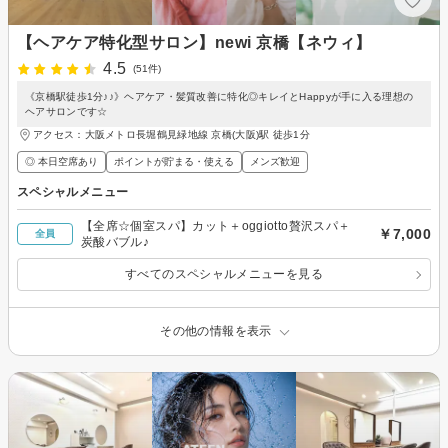
【ヘアケア特化型サロン】newi 京橋【ネウィ】
4.5
(51件)
《京橋駅徒歩1分♪♪》ヘアケア・髪質改善に特化◎キレイとHappyが手に入る理想の
ヘアサロンです☆
アクセス：大阪メトロ長堀鶴見緑地線 京橋(大阪)駅 徒歩1分
◎ 本日空席あり
ポイントが貯まる・使える
メンズ歓迎
スペシャルメニュー
【全席☆個室スパ】カット＋oggiotto贅沢スパ＋
￥7,000
全員
炭酸バブル♪
すべてのスペシャルメニューを見る
その他の情報を表示