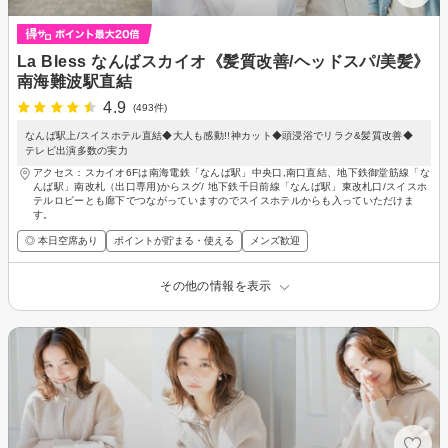
La Bless なんばスカイオ《髪質改善/ヘッドスパ/美髪》
南海難波駅直結
4.9
(493件)
なんば駅上/スイスホテル直結◆大人も感動!!神カット◆頭浸浴でリラク&髪質改善◆
テレビ出演多数の実力
アクセス：スカイオ6Fは南海電鉄「なんば駅」中央口,南口直結、地下鉄御堂筋線「な
んば駅」南改札（出口専用)からスグ/ 地下鉄千日前線「なんば駅」東改札口/スイスホ
テルロビーとも廊下でつながっていますのでスイスホテルからも入っていただけま
す。
◎ 本日空席あり
ポイントが貯まる・使える
メンズ歓迎
その他の情報を表示