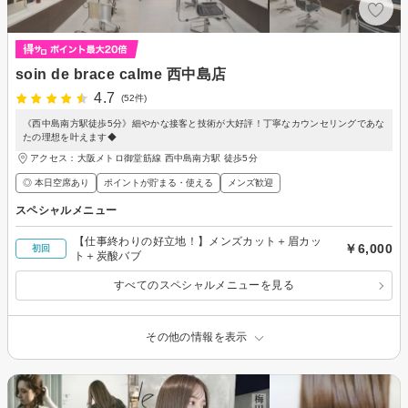
soin de brace calme 西中島店
4.7
(52件)
《西中島南方駅徒歩5分》細やかな接客と技術が大好評！丁寧なカウンセリングであな
たの理想を叶えます◆
アクセス：大阪メトロ御堂筋線 西中島南方駅 徒歩5分
◎ 本日空席あり
ポイントが貯まる・使える
メンズ歓迎
スペシャルメニュー
【仕事終わりの好立地！】メンズカット＋眉カッ
￥6,000
初回
ト＋炭酸バブ
すべてのスペシャルメニューを見る
その他の情報を表示