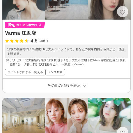
Varma 江坂店
4.6
(30件)
江坂の美髪専門！高濃度TRと大人ハイライトで、あなたの髪を内側から輝かせ、理想
を叶える。
アクセス：北大阪急行電鉄 江坂駅 徒歩1分、大阪市営地下鉄Metro(御堂筋)線 江坂駅
徒歩1分 【2番出口】(大同生命ビル→不動産→Varma)
ポイントが貯まる・使える
メンズ歓迎
その他の情報を表示