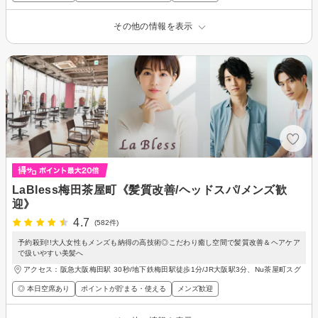
その他の情報を表示
LaBless梅田茶屋町《髪質改善/ヘッドスパ/メンズ歓
迎》
4.7
(582件)
予約殺到!!大人女性もメンズも納得の高技術◎こだわり癒し空間で髪質改善＆ヘアケア
で扱いやすい美髪へ
アクセス：阪急大阪梅田駅 30秒/地下鉄梅田駅徒歩1分/JR大阪駅3分、Nu茶屋町スグ
◎ 本日空席あり
ポイントが貯まる・使える
メンズ歓迎