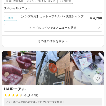
◎ 本日空席あり
ポイントが貯まる・使える
メンズ歓迎
スペシャルメニュー
【メンズ限定】カット＋プチスパ＋炭酸シャンプ
￥4,700
男性
ー
すべてのスペシャルメニューを見る
その他の情報を表示
HAIRエアル
4.8
(22件)
アットホームな隠れ家サロンでのマンツーマン施術！