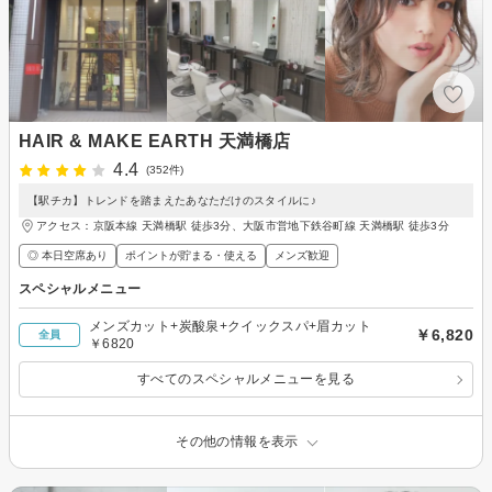
HAIR & MAKE EARTH 天満橋店
4.4
(352件)
【駅チカ】トレンドを踏まえたあなただけのスタイルに♪
アクセス：京阪本線 天満橋駅 徒歩3分、大阪市営地下鉄谷町線 天満橋駅 徒歩3分
◎ 本日空席あり
ポイントが貯まる・使える
メンズ歓迎
スペシャルメニュー
メンズカット+炭酸泉+クイックスパ+眉カット
￥6,820
全員
￥6820
すべてのスペシャルメニューを見る
その他の情報を表示