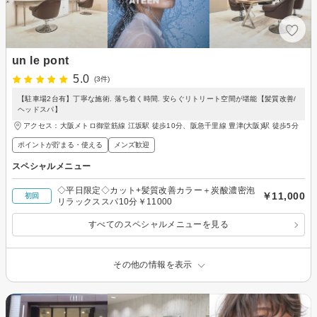
un le pont
5.0
(3件)
【駐車場2台有】丁寧な施術. 落ち着く時間. 安らぐリトリート空間が堪能【髪質改善/
ヘッドスパ】
アクセス：大阪メトロ御堂筋線 江坂駅 徒歩10分、阪急千里線 豊津(大阪)駅 徒歩5分
ポイントが貯まる・使える
メンズ歓迎
スペシャルメニュー
◇平日限定◇カット+髪質改善カラー＋炭酸濃密泡
￥11,000
初回
リラックススパ10分￥11000
すべてのスペシャルメニューを見る
その他の情報を表示