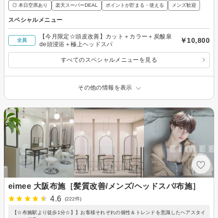
◎ 本日空席あり
楽天スーパーDEAL
ポイントが貯まる・使える
メンズ歓迎
スペシャルメニュー
【今月限定☆頭皮改善】カット＋カラー＋炭酸泉
￥10,800
全員
de頭浸浴＋極上ヘッドスパ
すべてのスペシャルメニューを見る
その他の情報を表示
eimee 大阪布施［髪質改善/メンズ/ヘッドスパ/布施］
4.6
(222件)
【☆布施駅より徒歩1分☆】】お客様それぞれの個性＆トレンドを意識したヘアスタイ