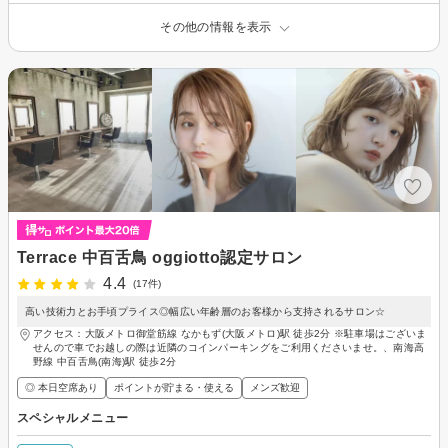
その他の情報を表示
Terrace 中百舌鳥 oggiotto認定サロン
4.4
(17件)
高い技術力とお手頃プライス◎幅広い年齢層のお客様から支持されるサロン☆
アクセス：大阪メトロ御堂筋線 なかもず(大阪メトロ)駅 徒歩2分 ※駐車場はございま
せんので車でお越しの際は近隣のコインパーキングをご利用くださいませ。、南海高
野線 中百舌鳥(南海)駅 徒歩2分
◎ 本日空席あり
ポイントが貯まる・使える
メンズ歓迎
スペシャルメニュー