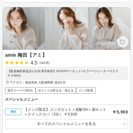
amie 梅田【アミ】
4.5
(181件)
【阪急梅田駅徒歩1分/全席半個室】50%OFF⇒カット+カラー+ウォーターマスク
Tr￥5900
アクセス：阪急各線 大阪梅田駅 徒歩3分
楽天スーパーDEAL
ポイントが貯まる・使える
メンズ歓迎
スペシャルメニュー
【メンズ限定】メンズカット＋炭酸SH＋眉カット
￥5,900
男性
＋クイックスパ（3分） ￥5,900
すべてのスペシャルメニューを見る