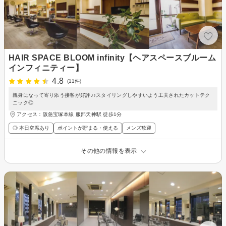
HAIR SPACE BLOOM infinity【ヘアスペースブルーム
インフィニティー】
4.8
(11件)
親身になって寄り添う接客が好評♪♪スタイリングしやすいよう工夫されたカットテク
ニック◎
アクセス：阪急宝塚本線 服部天神駅 徒歩1分
◎ 本日空席あり
ポイントが貯まる・使える
メンズ歓迎
その他の情報を表示