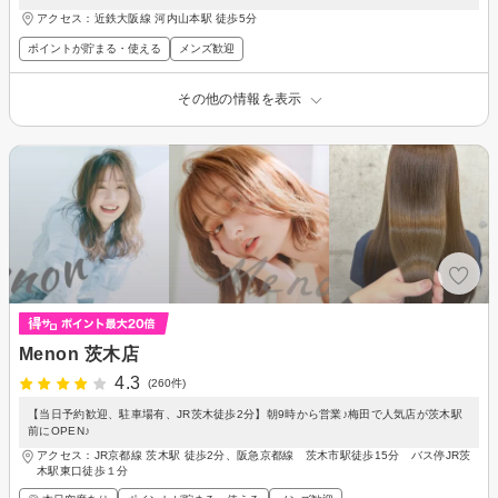
アクセス：近鉄大阪線 河内山本駅 徒歩5分
ポイントが貯まる・使える
メンズ歓迎
その他の情報を表示
Menon 茨木店
4.3
(260件)
【当日予約歓迎、駐車場有、JR茨木徒歩2分】朝9時から営業♪梅田で人気店が茨木駅
前にOPEN♪
アクセス：JR京都線 茨木駅 徒歩2分、阪急京都線 茨木市駅徒歩15分 バス停JR茨
木駅東口徒歩１分