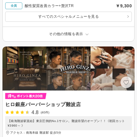
￥9,300
酸性髪質改善カラー+贅沢TR
全員
すべてのスペシャルメニューを見る
その他の情報を表示
ヒロ銀座バーバーショップ難波店
4.8
(40件)
【南海難波駅直結】東京圧倒的No.1サロン。難波待望のオープン！！《初回カット
¥3960～ 》
アクセス：南海本線 難波駅 徒歩5分