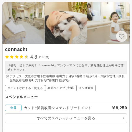
connacht
4.8
(188件)
《谷町・当日予約可》「connacht」マンツーマンによる高い満足感と仕上がりをご体
感ください♪
アクセス：大阪市営地下鉄谷町線 谷町六丁目駅7番出口 徒歩3分、大阪市営地下鉄長
堀鶴見緑地線 谷町六丁目駅7番出口 徒歩3分
ポイントが貯まる・使える
楽天ペイアプリ対応
メンズ歓迎
スペシャルメニュー
￥8,250
カット+髪質改善システムトリートメント
全員
すべてのスペシャルメニューを見る