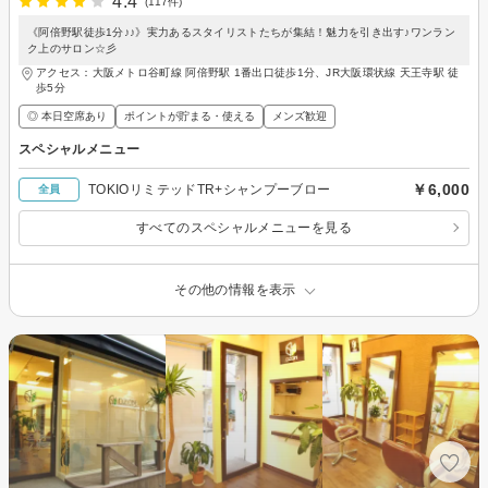
4.4
(117件)
《阿倍野駅徒歩1分♪♪》実力あるスタイリストたちが集結！魅力を引き出す♪ワンラン
ク上のサロン☆彡
アクセス：大阪メトロ谷町線 阿倍野駅 1番出口徒歩1分、JR大阪環状線 天王寺駅 徒
歩5分
◎ 本日空席あり
ポイントが貯まる・使える
メンズ歓迎
スペシャルメニュー
￥6,000
TOKIOリミテッドTR+シャンプーブロー
全員
すべてのスペシャルメニューを見る
その他の情報を表示