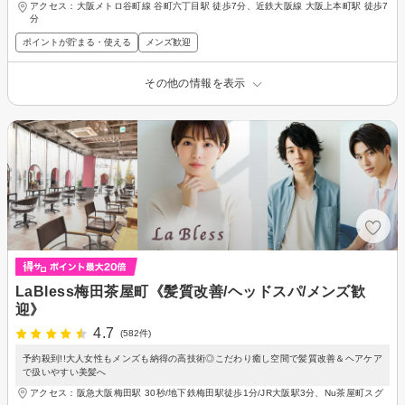
アクセス：大阪メトロ谷町線 谷町六丁目駅 徒歩7分、近鉄大阪線 大阪上本町駅 徒歩7
分
ポイントが貯まる・使える
メンズ歓迎
その他の情報を表示
LaBless梅田茶屋町《髪質改善/ヘッドスパ/メンズ歓
迎》
4.7
(582件)
予約殺到!!大人女性もメンズも納得の高技術◎こだわり癒し空間で髪質改善＆ヘアケア
で扱いやすい美髪へ
アクセス：阪急大阪梅田駅 30秒/地下鉄梅田駅徒歩1分/JR大阪駅3分、Nu茶屋町スグ