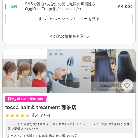
SNSで話題♪あなたの髪に無限の可能性を…
￥4,000
全員
OggiOtto Tr（炭酸クレンジング）
すべてのスペシャルメニューを見る
その他の情報を表示
tocca hair & treatment 難波店
4.4
(334件)
【カットが得意な女性スタイリスト多数在籍◉】☆ショートヘア・髪質改善を確かな技
術で提供☆トレンド◉
アクセス：大阪メトロ御堂筋線 難波駅 徒歩8分