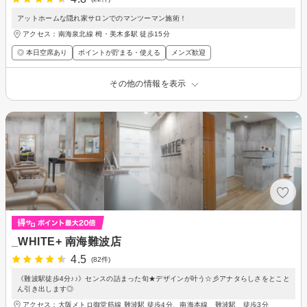
アットホームな隠れ家サロンでのマンツーマン施術！
アクセス：南海泉北線 栂・美木多駅 徒歩15分
◎ 本日空席あり
ポイントが貯まる・使える
メンズ歓迎
その他の情報を表示
_WHITE+ 南海難波店
4.5
(82件)
《難波駅徒歩4分♪♪》センスの詰まった旬★デザインが叶う☆彡アナタらしさをとこと
ん引き出します◎
アクセス：大阪メトロ御堂筋線 難波駅 徒歩4分、南海本線 難波駅 徒歩3分