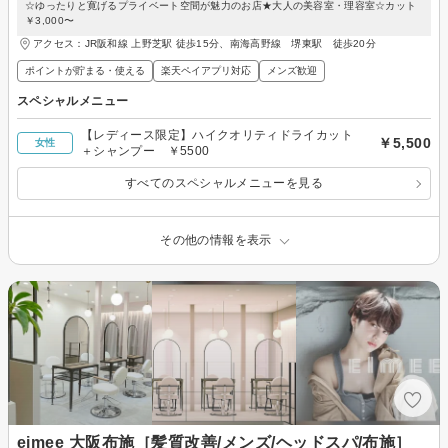
☆ゆったりと寛げるプライベート空間が魅力のお店★大人の美容室・理容室☆カット
￥3,000〜
アクセス：JR阪和線 上野芝駅 徒歩15分、南海高野線 堺東駅 徒歩20分
ポイントが貯まる・使える
楽天ペイアプリ対応
メンズ歓迎
スペシャルメニュー
【レディース限定】ハイクオリティドライカット
￥5,500
女性
＋シャンプー ￥5500
すべてのスペシャルメニューを見る
その他の情報を表示
eimee 大阪布施［髪質改善/メンズ/ヘッドスパ/布施］