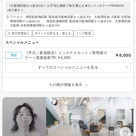
《大阪梅田駅から徒歩3分》お手頃な価格で毎月通える★カット+カラー+TR¥6900
HEP裏すぐ
アクセス：御堂筋線梅田駅 阪急線大阪梅田駅から徒歩3分 大阪環状線 大阪駅 谷町線
東梅田駅から徒歩3分 、御堂筋線梅田駅 阪急線大阪梅田駅から徒歩3分 大阪環状線
大阪駅 谷町線東梅田駅から徒歩3分
◎ 本日空席あり
ポイントが貯まる・使える
メンズ歓迎
スペシャルメニュー
《平日／新規限定》メンテナスカット＋透明感カ
￥6,000
初回
ラー＋質感改善TR ￥6,000
すべてのスペシャルメニューを見る
その他の情報を表示