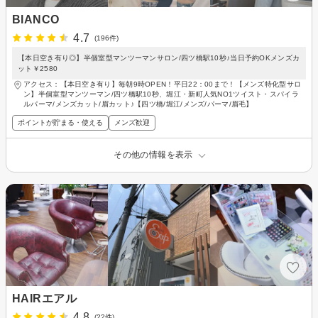
BlANCO
4.7
(196件)
【本日空き有り◎】半個室型マンツーマンサロン/四ツ橋駅10秒♪当日予約OKメンズカ
ット￥2580
アクセス：【本日空き有り】毎朝9時OPEN！平日22：00まで！【メンズ特化型サロ
ン】半個室型マンツーマン/四ツ橋駅10秒、堀江・新町人気NO1ツイスト・スパイラ
ルパーマ/メンズカット/眉カット♪【四ツ橋/堀江/メンズ/パーマ/眉毛】
ポイントが貯まる・使える
メンズ歓迎
その他の情報を表示
HAIRエアル
4.8
(22件)