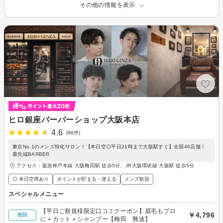
その他の情報を表示
ヒロ銀座バーバーショップ大阪本店
4.6
(96件)
東京No.1のメンズ特化サロン！【本日空◎平日21時まで大阪駅すぐ】全国46店舗！
最先端BARBER
アクセス：阪急神戸本線 大阪梅田駅 徒歩5分、JR大阪環状線 大阪駅 徒歩5分
◎ 本日空席あり
ポイントが貯まる・使える
メンズ歓迎
スペシャルメニュー
【平日ご新規様限定口コミクーポン】眉毛もプロ
￥4,796
初回
に＋カット＋シャンプー【梅田 難波】