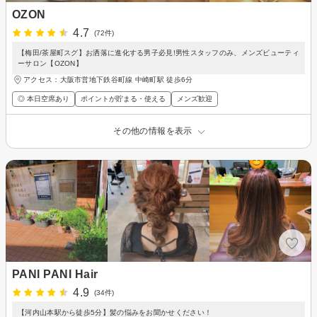
OZON
4.7
(72件)
【梅田/茶屋町スグ】お洒落に進化する男子必見!男性スタッフのみ、メンズビューティ
ーサロン【OZON】
アクセス：大阪市営地下鉄谷町線 中崎町駅 徒歩6分
◎ 本日空席あり
ポイントが貯まる・使える
メンズ歓迎
その他の情報を表示
PANI PANI Hair
4.9
(34件)
【河内山本駅から徒歩5分】髪の悩みをお聞かせください！