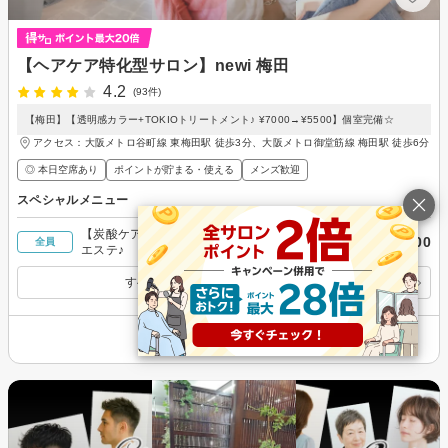
【ヘアケア特化型サロン】newi 梅田
4.2
(93件)
【梅田】【透明感カラー+TOKIOトリートメント♪ ¥7000→¥5500】個室完備☆
アクセス：大阪メトロ谷町線 東梅田駅 徒歩3分、大阪メトロ御堂筋線 梅田駅 徒歩6分
◎ 本日空席あり
ポイントが貯まる・使える
メンズ歓迎
スペシャルメニュー
【炭酸ケア☆】カット＋Ωトリートメント＋炭酸
￥4,500
全員
エステ♪
すべてのスペシャルメニューを見る
その他の情報を表示