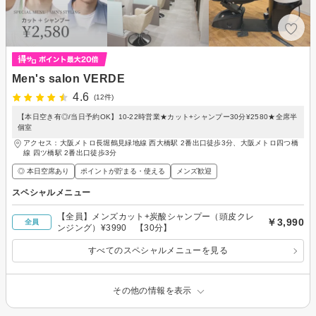
Men's salon VERDE
4.6
(12件)
【本日空き有◎/当日予約OK】10-22時営業★カット+シャンプー30分¥2580★全席半
個室
アクセス：大阪メトロ長堀鶴見緑地線 西大橋駅 2番出口徒歩3分、大阪メトロ四つ橋
線 四ツ橋駅 2番出口徒歩3分
◎ 本日空席あり
ポイントが貯まる・使える
メンズ歓迎
スペシャルメニュー
【全員】メンズカット+炭酸シャンプー（頭皮クレ
￥3,990
全員
ンジング）¥3990 【30分】
すべてのスペシャルメニューを見る
その他の情報を表示