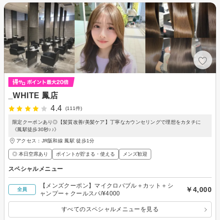
_WHITE 鳳店
4.4
(111件)
限定クーポンあり◎【髪質改善/美髪ケア】丁寧なカウンセリングで理想をカタチに
《鳳駅徒歩30秒♪♪》
アクセス：JR阪和線 鳳駅 徒歩1分
◎ 本日空席あり
ポイントが貯まる・使える
メンズ歓迎
スペシャルメニュー
【メンズクーポン】マイクロバブル＋カット＋シ
￥4,000
全員
ャンプー＋クールスパ/¥4000
すべてのスペシャルメニューを見る