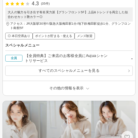
4.3
(35件)
大人の魅力を引き出す有名実力派【グランフロント5F】上品&トレンドを両立した似
合わせカット艶カラー◎
アクセス：JR大阪駅30秒!!/阪急大阪梅田駅1分/地下鉄梅田駅徒歩1分、グランフロン
ト南館5F
◎ 本日空席あり
ポイントが貯まる・使える
メンズ歓迎
スペシャルメニュー
【全員特典】ご来店のお客様全員にAujuaシャン
-
全員
トリサービス
すべてのスペシャルメニューを見る
その他の情報を表示