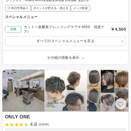
アクセス：Osaka Metro長堀鶴見緑地線 西長堀駅 徒歩1分
◎ 本日空席あり
ポイントが貯まる・使える
メンズ歓迎
スペシャルメニュー
カット＋炭酸泉クレンジングケア￥4500 頭皮ケ
￥4,500
全員
ア♪
すべてのスペシャルメニューを見る
その他の情報を表示
ONLY ONE
4.8
(250件)