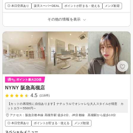
◎ 本日空席あり
楽天スーパーDEAL
ポイントが貯まる・使える
メンズ歓迎
その他の情報を表示
NYNY 阪急高槻店
4.5
(116件)
【カットの再現性に自信あります】ナチュラルでオシャレな大人スタイルが得意 カ
ットカラー5500円～
アクセス：阪急京都本線 高槻市駅 徒歩2分、JR京都線 高槻駅から徒歩10分
◎ 本日空席あり
ポイントが貯まる・使える
メンズ歓迎
スペシャルメニュー