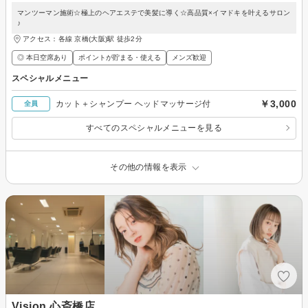
マンツーマン施術☆極上のヘアエステで美髪に導く☆高品質×イマドキを叶えるサロン
♪
アクセス：各線 京橋(大阪)駅 徒歩2分
◎ 本日空席あり
ポイントが貯まる・使える
メンズ歓迎
スペシャルメニュー
￥3,000
カット＋シャンプー ヘッドマッサージ付
全員
すべてのスペシャルメニューを見る
その他の情報を表示
Vision 心斎橋店