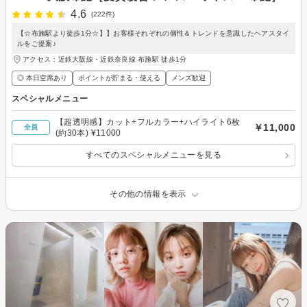
4.6
(222件)
【☆布施駅より徒歩1分☆】】お客様それぞれの個性＆トレンドを意識したヘアスタイ
ルをご提案♪
アクセス：近鉄大阪線・近鉄奈良線 布施駅 徒歩1分
◎ 本日空席あり
ポイントが貯まる・使える
メンズ歓迎
スペシャルメニュー
【超透明感】カット+フルカラー+ハイライト6枚
￥11,000
全員
(約30本) ¥11000
すべてのスペシャルメニューを見る
その他の情報を表示