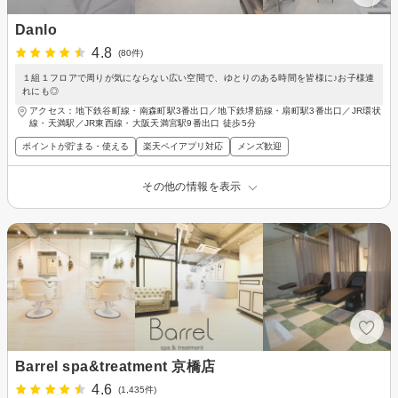
Danlo
4.8
(80件)
１組１フロアで周りが気にならない広い空間で、ゆとりのある時間を皆様に♪お子様連
れにも◎
アクセス：地下鉄谷町線・南森町駅3番出口／地下鉄堺筋線・扇町駅3番出口／JR環状
線・天満駅／JR東西線・大阪天満宮駅9番出口 徒歩5分
ポイントが貯まる・使える
楽天ペイアプリ対応
メンズ歓迎
その他の情報を表示
Barrel spa&treatment 京橋店
4.6
(1,435件)