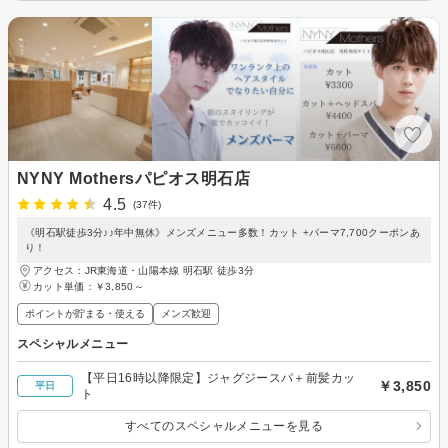
NYNY Mothersパピオス明石店
4.5
(37件)
《明石駅徒歩3分♪♪年中無休》メンズメニュー多数！カット +パーマ7,700クーポンあ
り！
アクセス：JR東海道・山陽本線 明石駅 徒歩3分
カット単価：
￥3,850～
ポイントが貯まる・使える
メンズ歓迎
スペシャルメニュー
【平日16時以降限定】ジャグジースパ＋前髪カッ
￥3,850
平日
ト
すべてのスペシャルメニューを見る