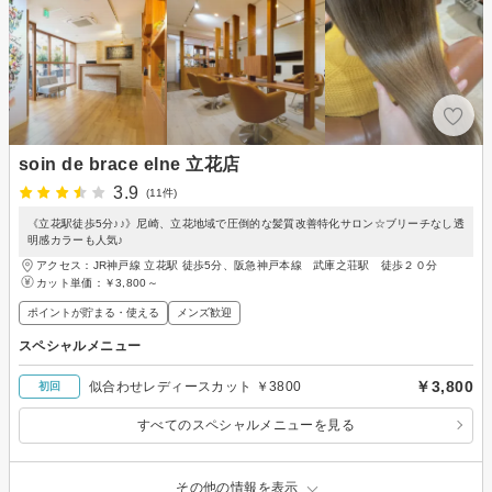
soin de brace elne 立花店
3.9
(11件)
《立花駅徒歩5分♪♪》尼崎、立花地域で圧倒的な髪質改善特化サロン☆ブリーチなし透
明感カラーも人気♪
アクセス：JR神戸線 立花駅 徒歩5分、阪急神戸本線 武庫之荘駅 徒歩２０分
カット単価：
￥3,800～
ポイントが貯まる・使える
メンズ歓迎
スペシャルメニュー
￥3,800
似合わせレディースカット ￥3800
初回
すべてのスペシャルメニューを見る
その他の情報を表示