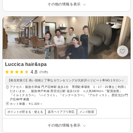
その他の情報を表示
Luccica hair&spa
4.8
(71件)
【衛生対策◎】高い技術と丁寧なカウンセリングが大好評☆リピート率NO.1サロン♪
アクセス：阪急今津線 門戸厄神駅 徒歩1分 専用駐車場有 1・17・20番をご利用く
ださいませ。、阪急神戸本線 西宮北口駅 徒歩11分 ≪人気MENU≫『髪質改善』
『イルミナカラー』『ハイライト』『インナーカラー』『アルティスト』 西宮北口/門
戸厄神/甲東園
カット単価：
￥1,320～
ポイントが貯まる・使える
楽天ペイアプリ対応
メンズ歓迎
その他の情報を表示