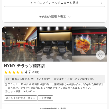
すべてのスペシャルメニューを見る
その他の情報を表示
NYNY テラッソ姫路店
4.7
(39件)
30〜40代から始める “艶・まとまり髪” — 髪質改善 × 上質ヘアケア専門サロン
アクセス：JR神戸線 姫路駅 徒歩3分、山陽姫路駅から徒歩約5分。駅を出て姫路駅方
面へ進み、テラッソ姫路内にあるNYNYテラッソ姫路店へお越しください。
カット単価：
￥4,400～
ポイントが貯まる・使える
メンズ歓迎