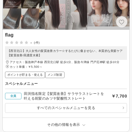
flag
-
(-件)
【西宮北口】大人女性の髪質改善カラー☆するたびに傷ませない、本質的な美髪ケア
【髪質改善/高濃度水素】
アクセス：阪急神戸本線 西宮北口駅 徒歩1分、阪急今津線 門戸厄神駅 徒歩10分
カット単価：
￥5,500～
ポイントが貯まる・使える
メンズ歓迎
スペシャルメニュー
田渕指名限定【髪質改善】サラサラストレートを
￥7,700
全員
叶える前髪のみツヤ髪酸性ストレート
すべてのスペシャルメニューを見る
その他の情報を表示