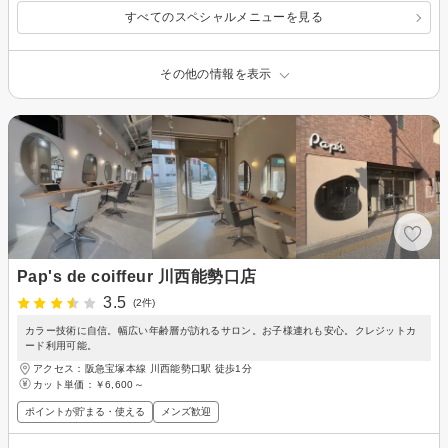
すべてのスペシャルメニューを見る
その他の情報を表示
Pap's de coiffeur 川西能勢口店
3.5
(2件)
カラー技術に自信。幅広い年齢層が訪れるサロン。お子様連れも安心。クレジットカ
ード利用可能。
アクセス：阪急宝塚本線 川西能勢口駅 徒歩1分
カット単価：
￥6,600～
ポイントが貯まる・使える
メンズ歓迎