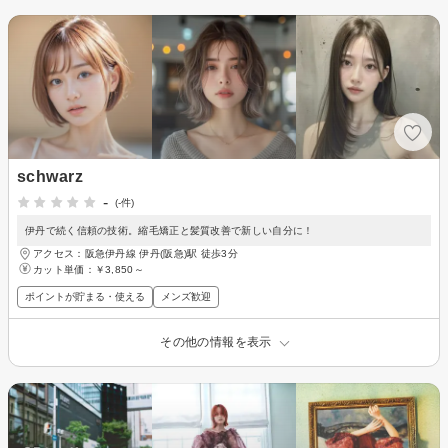
schwarz
-
(-件)
伊丹で続く信頼の技術。縮毛矯正と髪質改善で新しい自分に！
アクセス：阪急伊丹線 伊丹(阪急)駅 徒歩3分
カット単価：
￥3,850～
ポイントが貯まる・使える
メンズ歓迎
その他の情報を表示