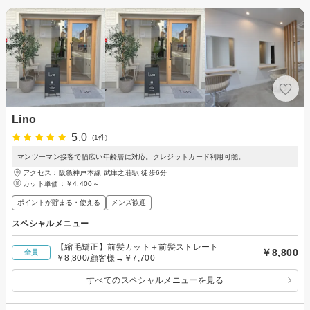
Lino
5.0
(1件)
マンツーマン接客で幅広い年齢層に対応。クレジットカード利用可能。
アクセス：阪急神戸本線 武庫之荘駅 徒歩6分
カット単価：
￥4,400～
ポイントが貯まる・使える
メンズ歓迎
スペシャルメニュー
【縮毛矯正】前髪カット＋前髪ストレート
￥8,800
全員
￥8,800/顧客様→￥7,700
すべてのスペシャルメニューを見る