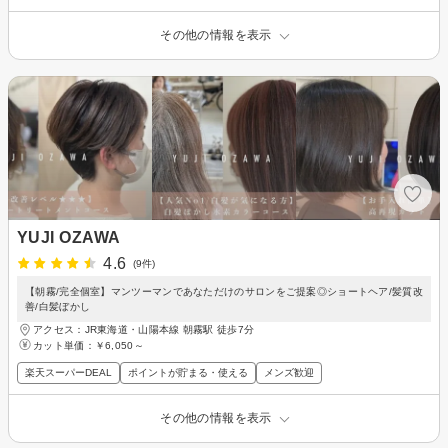
その他の情報を表示
YUJI OZAWA
4.6
(9件)
【朝霧/完全個室】マンツーマンであなただけのサロンをご提案◎ショートヘア/髪質改
善/白髪ぼかし
アクセス：JR東海道・山陽本線 朝霧駅 徒歩7分
カット単価：
￥6,050～
楽天スーパーDEAL
ポイントが貯まる・使える
メンズ歓迎
その他の情報を表示