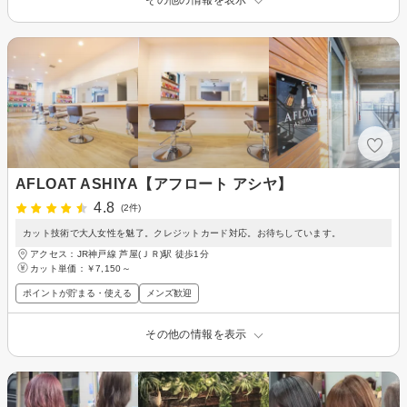
その他の情報を表示
AFLOAT ASHIYA【アフロート アシヤ】
4.8
(2件)
カット技術で大人女性を魅了。クレジットカード対応。お待ちしています。
アクセス：JR神戸線 芦屋(ＪＲ)駅 徒歩1分
カット単価：
￥7,150～
ポイントが貯まる・使える
メンズ歓迎
その他の情報を表示