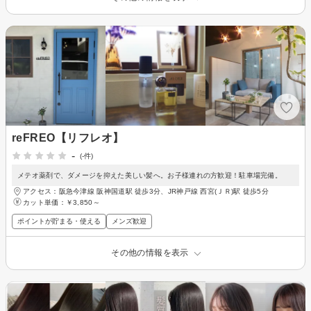
reFREO【リフレオ】
-
(-件)
メテオ薬剤で、ダメージを抑えた美しい髪へ。お子様連れの方歓迎！駐車場完備。
アクセス：阪急今津線 阪神国道駅 徒歩3分、JR神戸線 西宮(ＪＲ)駅 徒歩5分
カット単価：
￥3,850～
ポイントが貯まる・使える
メンズ歓迎
その他の情報を表示