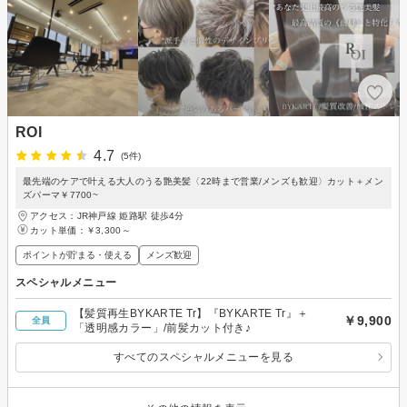
ROI
4.7
(5件)
最先端のケアで叶える大人のうる艶美髪〈22時まで営業/メンズも歓迎〉カット＋メン
ズパーマ￥7700~
アクセス：JR神戸線 姫路駅 徒歩4分
カット単価：
￥3,300～
ポイントが貯まる・使える
メンズ歓迎
スペシャルメニュー
【髪質再生BYKARTE Tr】『BYKARTE Tr』＋
￥9,900
全員
「透明感カラー」/前髪カット付き♪
すべてのスペシャルメニューを見る