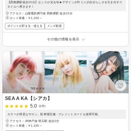
【西飾磨駅徒歩15分】センスが光る旬★デザインが叶う☆彡自分らしさを引き出すス
タイルへ導きます！
アクセス：山陽電鉄網干線 西飾磨駅 徒歩15分
カット単価：
￥1,100～
ポイントが貯まる・使える
メンズ歓迎
その他の情報を表示
SEA A KA【シアカ】
5.0
(1件)
カラーが得意なサロン。駐車場完備・クレジットカードも使用可能。
アクセス：JR神戸線 明石駅 徒歩2分
カット単価：
￥1,100～