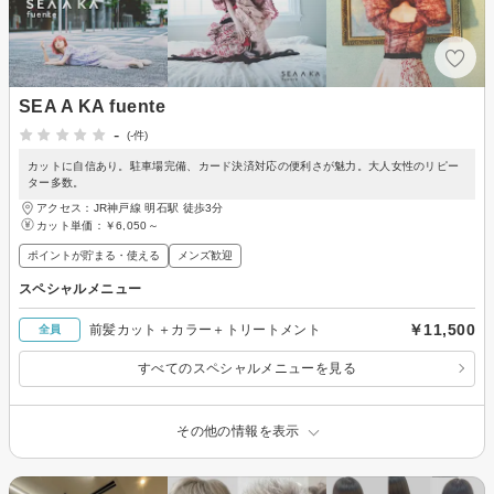
SEA A KA fuente
-
(-件)
カットに自信あり。駐車場完備、カード決済対応の便利さが魅力。大人女性のリピー
ター多数。
アクセス：JR神戸線 明石駅 徒歩3分
カット単価：
￥6,050～
ポイントが貯まる・使える
メンズ歓迎
スペシャルメニュー
￥11,500
前髪カット＋カラー＋トリートメント
全員
すべてのスペシャルメニューを見る
その他の情報を表示