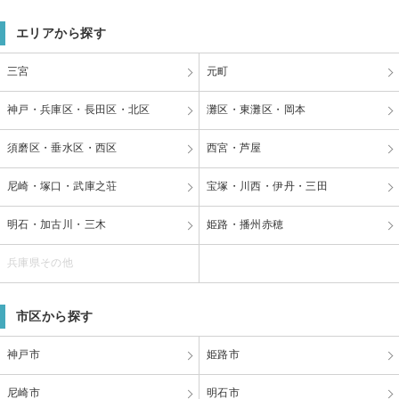
エリアから探す
三宮
元町
神戸・兵庫区・長田区・北区
灘区・東灘区・岡本
須磨区・垂水区・西区
西宮・芦屋
尼崎・塚口・武庫之荘
宝塚・川西・伊丹・三田
明石・加古川・三木
姫路・播州赤穂
兵庫県その他
市区から探す
神戸市
姫路市
尼崎市
明石市