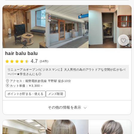
hair balu balu
4.7
(14件)
リニューアルオープン/ビジネスマンに】大人男性の為のアウトドアな空間が広がるバ
ーバー★学生さんにも◎
アクセス：能勢電鉄妙見線 平野駅 徒歩10分
カット単価：
￥3,300～
ポイントが貯まる・使える
メンズ歓迎
その他の情報を表示