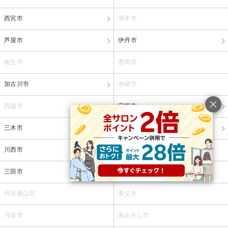
西宮市
洲本市
芦屋市
伊丹市
相生市
豊岡市
加古川市
赤穂市
西脇市
宝塚市
三木市
高砂市
川西市
小野市
三田市
加西市
丹波篠山市
養父市
丹波市
南あわじ市