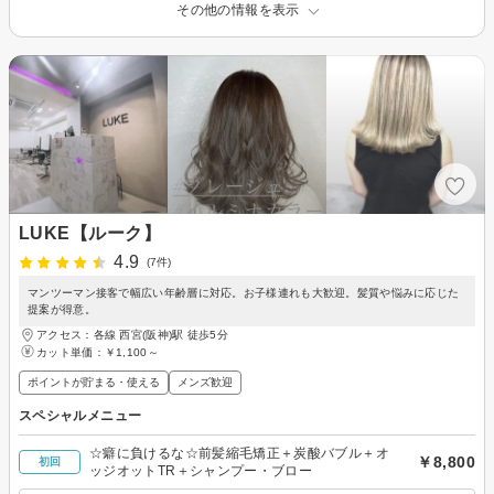
その他の情報を表示
LUKE【ルーク】
4.9
(7件)
マンツーマン接客で幅広い年齢層に対応。お子様連れも大歓迎。髪質や悩みに応じた
提案が得意。
アクセス：各線 西宮(阪神)駅 徒歩5分
カット単価：
￥1,100～
ポイントが貯まる・使える
メンズ歓迎
スペシャルメニュー
☆癖に負けるな☆前髪縮毛矯正＋炭酸バブル＋オ
￥8,800
初回
ッジオットTR＋シャンプー・ブロー