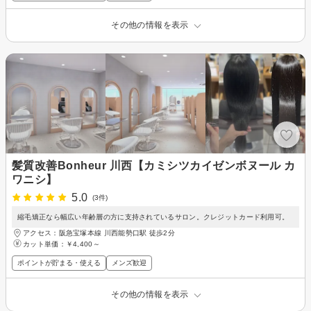
その他の情報を表示
髪質改善Bonheur 川西【カミシツカイゼンボヌール カ
ワニシ】
5.0
(3件)
縮毛矯正なら幅広い年齢層の方に支持されているサロン。クレジットカード利用可。
アクセス：阪急宝塚本線 川西能勢口駅 徒歩2分
カット単価：
￥4,400～
ポイントが貯まる・使える
メンズ歓迎
その他の情報を表示