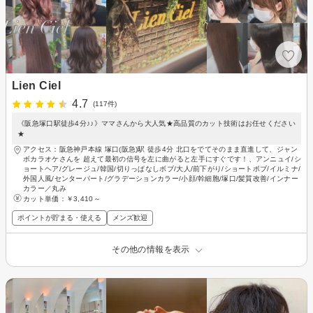
Lien Ciel
4.7
(117件)
《阪急塚口駅徒歩4分♪♪》ママさんから大人気★高品質のカット技術はお任せください
★
アクセス：阪急神戸本線 塚口(阪急)駅 徒歩4分 北口をでてそのまま直進して、ジャン
ボカラオケさんを 超えて最初の信号を左に曲がると左手にすぐです！、アンニュイ/シ
ョートヘア/グレージュ/韓国/切りっぱなしボブ/大人/前下がり/ショートボブ/イルミナ/
外国人風/センターパート/グラデーションカラー/小顔/幹細胞/塚口/髪質改善/インナー
カラー／丸み
カット単価：
￥3,410～
ポイントが貯まる・使える
メンズ歓迎
その他の情報を表示