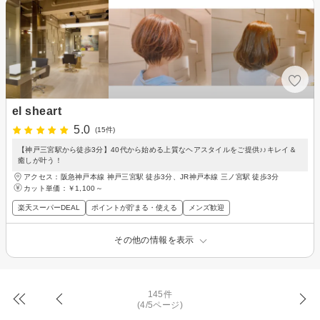
el sheart
5.0
(15件)
【神戸三宮駅から徒歩3分】40代から始める上質なヘアスタイルをご提供♪♪キレイ＆
癒しが叶う！
アクセス：阪急神戸本線 神戸三宮駅 徒歩3分、JR神戸本線 三ノ宮駅 徒歩3分
カット単価：
￥1,100～
楽天スーパーDEAL
ポイントが貯まる・使える
メンズ歓迎
その他の情報を表示
145件
(4/5ページ)