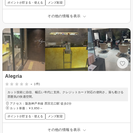
ポイントが貯まる・使える
メンズ歓迎
その他の情報を表示
Alegria
-
(-件)
カット技術に自信、幅広い年代に支持。クレジットカード対応の便利さ。落ち着ける
雰囲気の快適空間。
アクセス：阪急神戸本線 西宮北口駅 徒歩2分
カット単価：
￥3,850～
ポイントが貯まる・使える
メンズ歓迎
その他の情報を表示