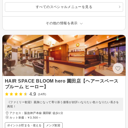
すべてのスペシャルメニューを見る
その他の情報を表示
HAIR SPACE BLOOM hero 園田店【ヘアースペース
ブルーム ヒーロー】
4.9
(14件)
《ファミリー歓迎》親身になって寄り添う接客が好評♪♪なりたい色☆なりたい長さを
再現！
アクセス：阪急神戸本線 園田駅 徒歩1分
カット単価：
￥3,500～
ポイントが貯まる・使える
メンズ歓迎