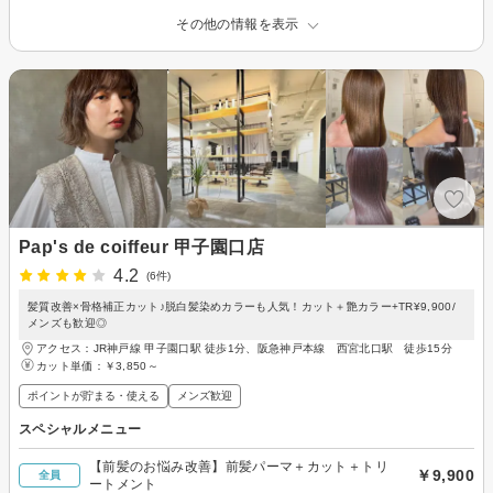
その他の情報を表示
Pap's de coiffeur 甲子園口店
4.2
(6件)
髪質改善×骨格補正カット♪脱白髪染めカラーも人気！カット＋艶カラー+TR¥9,900/
メンズも歓迎◎
アクセス：JR神戸線 甲子園口駅 徒歩1分、阪急神戸本線 西宮北口駅 徒歩15分
カット単価：
￥3,850～
ポイントが貯まる・使える
メンズ歓迎
スペシャルメニュー
【前髪のお悩み改善】前髪パーマ＋カット＋トリ
￥9,900
全員
ートメント