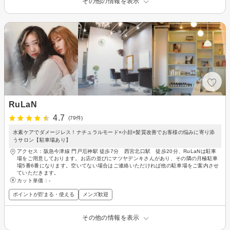
その他の情報を表示
RuLaN
4.7
(79件)
水素ケアでダメージレス！ナチュラルモード×小顔×髪質改善でお客様の悩みに寄り添
うサロン【駐車場あり】
アクセス：阪急今津線 門戸厄神駅 徒歩7分 西宮北口駅 徒歩20分、RuLaNは駐車
場をご用意しております。お店の並びにマツヤデンキさんがあり、その隣の月極駐車
場5番6番になります。空いてない場合はご連絡いただければ他の駐車場をご案内させ
ていただきます。
カット単価：
-
ポイントが貯まる・使える
メンズ歓迎
その他の情報を表示