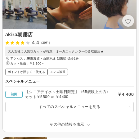
akira朝霧店
4.4
(39件)
大人女性に人気◎カットが得意！オーガニックカラーのみ取扱店★
アクセス：JR東海道・山陽本線 朝霧駅 徒歩1分
カット単価：
￥1,100～
ポイントが貯まる・使える
メンズ歓迎
スペシャルメニュー
【シニアデイ水～土曜日限定】〈65歳以上の方〉
￥4,400
初回
カット￥5500 ≫ ￥4400
すべてのスペシャルメニューを見る
その他の情報を表示