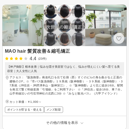
MAO hair 髪質改善＆縮毛矯正
4.4
(23件)
【神戸御影】根本改善｜悩みを隠す美容室ではなく、悩みが増えにくい髪へ育てる美
容室｜大人女性に人気
アクセス：『阪急御影』南改札口を出て右側（西）すぐのビルの角を曲がると正面の
建物の２F。☆『市バス阪急御影』１９系統（阪神御影）・３９系統（阪神御影）・3
7系統（JR住吉・JR摂津本山・阪神深江）、☆『阪神御影』より北に徒歩16分。駅間
を南北で繋ぐ幹線道路「弓場線」をご利用下さい ☆『JR住吉』徒歩16分、車７分。
山手幹線沿いの弓弦羽神社の北西に3分 ☆『みなと観光バス』（六甲アイランド）
カット単価：
￥1,000～
ポイントが貯まる・使える
メンズ歓迎
その他の情報を表示