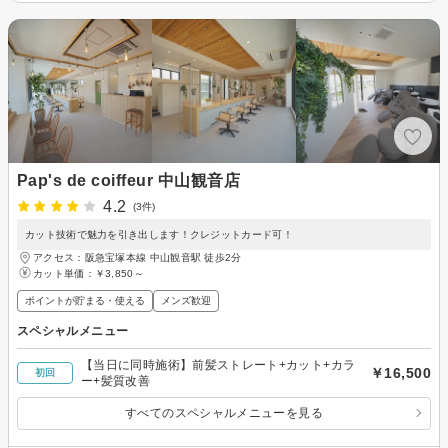
Pap's de coiffeur 中山観音店
4.2
(3件)
カット技術で魅力を引き出します！クレジットカード可！
アクセス：阪急宝塚本線 中山観音駅 徒歩2分
カット単価：
￥3,850～
ポイントが貯まる・使える
メンズ歓迎
スペシャルメニュー
【当日に同時施術】前髪ストレート+カット+カラ
￥16,500
初回
ー+髪質改善
すべてのスペシャルメニューを見る