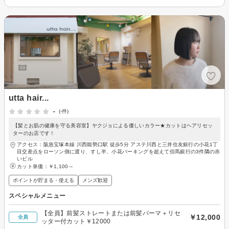
utta hair...
-
(-件)
【髪とお肌の健康を守る美容室】ヤクジョによる優しいカラー★カットはヘアリセッ
ターのお店です！
アクセス：阪急宝塚本線 川西能勢口駅 徒歩5分 アステ川西と三井住友銀行の小花1丁
目交差点をローソン側に渡り、すし半、小花パーキングを超えて但馬銀行の3件隣の赤
いビル
カット単価：
￥1,100～
ポイントが貯まる・使える
メンズ歓迎
スペシャルメニュー
【全員】前髪ストレートまたは前髪パーマ＋リセ
￥12,000
全員
ッター付カット￥12000