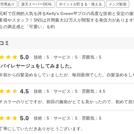
日空席あり
楽天スーパーDEAL
ポイントが貯まる・使える
メンズ歓迎
元町で圧倒的人気を誇るKelly's Green💜プロの高度な技術と安
客様やスタッフ！SNSは月間最大12万人が閲覧する発信力があります📈
上の満足感と「可愛い」を約
コミ
5.0
技術：5
サービス：5
雰囲気：5
てバイレヤージュをしてみました。
4.5
技術：5
サービス：5
雰囲気：4.5
5.0
技術：5
サービス：5
雰囲気：5
丁寧にしていただきありがとうございます。