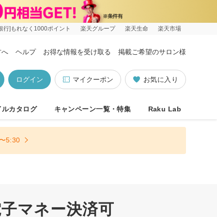
銀行]もれなく1000ポイント
楽天グループ
楽天生命
楽天市場
方へ
ヘルプ
お得な情報を受け取る
掲載ご希望のサロン様
ログイン
マイクーポン
お気に入り
イルカタログ
キャンペーン一覧・特集
Raku Lab
5:30
電子マネー決済可