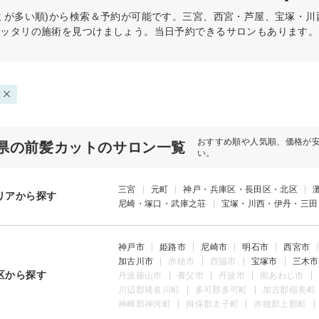
ミが多い順)から検索＆予約が可能です。三宮、西宮・芦屋、宝塚・
ピッタリの施術を見つけましょう。当日予約できるサロンもあります。
おすすめ順や人気順、価格が
県の前髪カットのサロン一覧
い。
三宮
元町
神戸・兵庫区・長田区・北区
リアから探す
尼崎・塚口・武庫之荘
宝塚・川西・伊丹・三田
神戸市
姫路市
尼崎市
明石市
西宮市
加古川市
赤穂市
西脇市
宝塚市
三木市
区から探す
丹波篠山市
養父市
丹波市
南あわじ市
川辺郡猪名川町
多可郡多可町
加古郡稲美町
神崎郡神河町
揖保郡太子町
赤穂郡上郡町