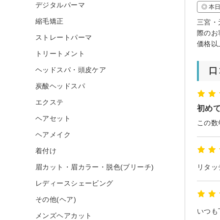
デジタルパーマ
◎ 本
縮毛矯正
三宮・
際のお
ストレートパーマ
価格以
トリートメント
ヘッドスパ・頭皮ケア
口
炭酸ヘッドスパ
エクステ
初め
ヘアセット
ヘアメイク
着付け
眉カット・眉カラー・脱色(ブリーチ)
レディースシェービング
その他(ヘア)
いつも
メンズヘアカット