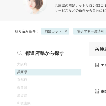
兵庫県の
前髪カット
サロン(口コ
サービスなどの条件から自分に
絞り込み条件：
前髪カット
電子マネー決済可
兵庫
都道府県から探す
大阪府
エ
兵庫県
京都府
奈良県
市
滋賀県
和歌山県