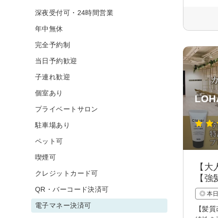
深夜受付可・24時間営業
年中無休
完全予約制
当日予約歓迎
子連れ歓迎
個室あり
LOHA
プライベートサロン
駐車場あり
ペット可
喫煙可
【大
クレジットカード可
【強
QR・バーコード決済可
◎ 本
電子マネー決済可
【髪質