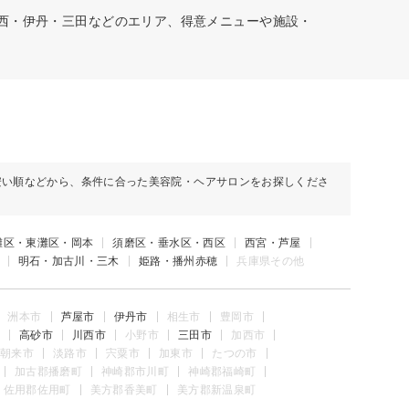
川西・伊丹・三田などのエリア、得意メニューや施設・
安い順などから、条件に合った美容院・ヘアサロンをお探しくださ
灘区・東灘区・岡本
須磨区・垂水区・西区
西宮・芦屋
明石・加古川・三木
姫路・播州赤穂
兵庫県その他
洲本市
芦屋市
伊丹市
相生市
豊岡市
高砂市
川西市
小野市
三田市
加西市
朝来市
淡路市
宍粟市
加東市
たつの市
加古郡播磨町
神崎郡市川町
神崎郡福崎町
佐用郡佐用町
美方郡香美町
美方郡新温泉町