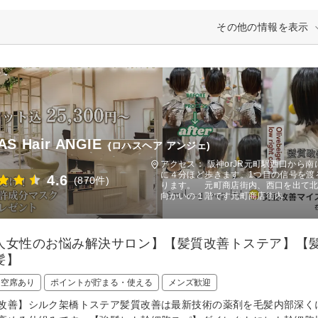
その他の情報を表示
S Hair ANGIE
(ロハスヘア アンジェ)
アクセス： 阪神orJR元町駅西口から
に４分ほど歩きます。1つ目の信号を渡
4.6
(870件)
ります。 元町商店街内、西口を出て北
向かいの１階です元町商店街内
人女性のお悩み解決サロン】【髪質改善トステア】【髪
髪】
日空席あり
ポイントが貯まる・使える
メンズ歓迎
改善】シルク架橋トステア髪質改善は最新技術の薬剤を毛髪内部深く