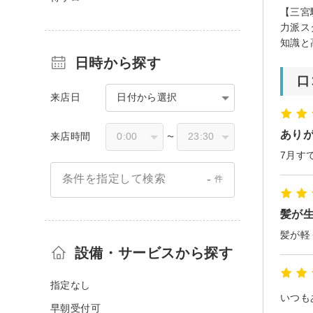
【三宮
力派ス
知識と
日時から探す
口
来店日
日付から選択
あり
来店時間
〜
-
条件を指定して検索
件
髪が
髪が軽
設備・サービスから探す
指定なし
早朝受付可