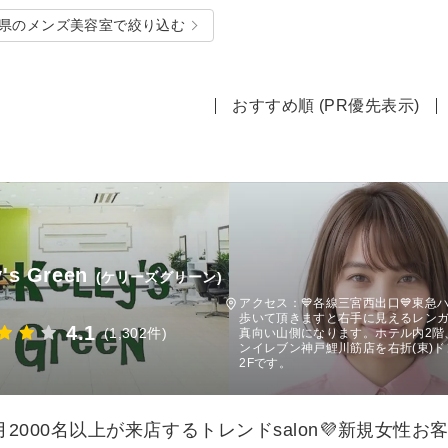
県のメンズ美容室で絞り込む
おすすめ順 (PR優先表示)
y's Green
(ケリーズグリーン)
アクセス：💙各線三宮西出口💙東急
歩いて頂きますと右手に見えるレンガ調の
4.1
(1,302件)
真向い山側になります。ホテル内2階
ンイレブン神戸鯉川筋店を右折(東)ドン
2Fです。
月2000名以上が来店するトレンドsalon💜新規女性お