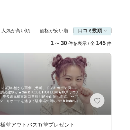
人気が高い順
価格が安い順
口コミ数順
1
30
145
〜
件を表示 / 全
件
ハンズ(跡地)から西側（元町、ドンキホーテ側）に
建物が★the b KOBE HOTEL内★神戸サウナ
、💙各線元町東出口💙鯉川筋を山側へ直進、セブ
・キホーテを過ぎて駐車場の隣のthe b kobe内
客様💜アウトバスTr💜プレゼント