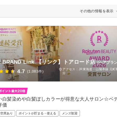
その他の情報を表示
R BRAND Link 【リンク】トアロード店
(ヘアブラ
アクセス：JR東海道・山陽本線 元町駅
4.7
(1,083件)
分
い白髪染めや白髪ぼしカラーが得意な大人サロン☆ベ
評価
日空席あり
ポイントが貯まる・使える
メンズ歓迎