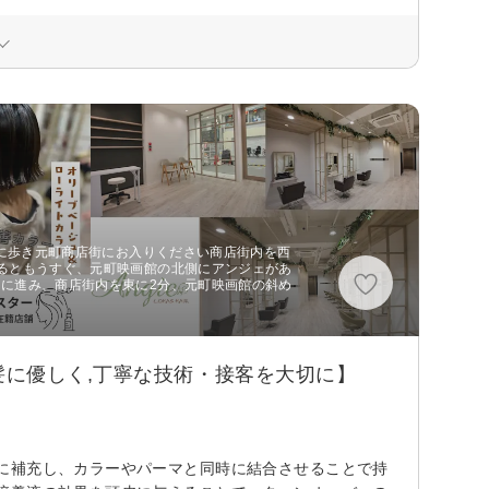
南に歩き元町商店街にお入りください商店街内を西
るともうすぐ、元町映画館の北側にアンジェがあ
に進み、商店街内を東に2分、元町映画館の斜め
に優しく,丁寧な技術・接客を大切に】
に補充し、カラーやパーマと同時に結合させることで持