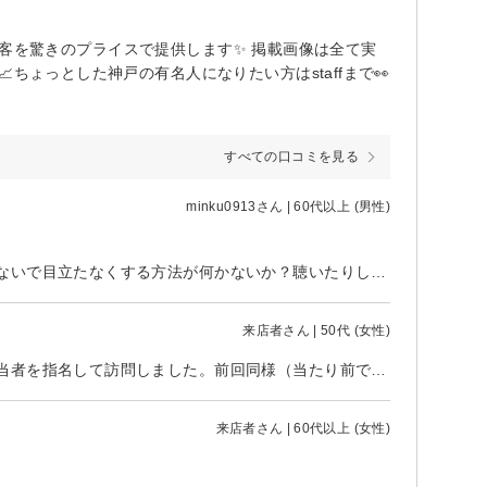
定の接客を驚きのプライスで提供します✨ 掲載画像は全て実
ちょっとした神戸の有名人になりたい方はstaffまで👀
すべての口コミを見る
minku0913さん | 60代以上 (男性)
この数年前から白髪染めをしていましたが、毎回面倒でした。白髪染めをしないで目立たなくする方法が何かないか？聴いたりして、初めて知ったバイレヤージュを月変わりの8/1にお願いすることにして、運よく当日午前予約できました。 今回は、初めての担当の方でしたが、色んな事をお聞きできて安心してカット仕上げまでお任せしてみました。想像していた以上に白髪染めとは雲泥の違いで綺麗に仕上げて貰えてガラリと変わりました。仕事関係者や身内からは、かなり変化した仕上がりに、何処で？どんな方法？など驚きとこの方法に感心が集まりました。 以前からここに通っていましたが、お任せ出来るお店と担当に巡りあえていた事を今更知って、新しい事にチャレンジする気持ちさえ持てば、結果が伴うと分かるいい機会でした。今後のメンテナンスも大切とのこと。ありがとうございました。
来店者さん | 50代 (女性)
リタッチカラーのリピですが、前回の施術がとても良かったので、初めて担当者を指名して訪問しました。前回同様（当たり前ですが）綺麗にリタッチして頂きスッキリです。 指名料はかかってしまいますが、担当してくださる方が事前にわかる安心感と施術に対する信頼度がコスパ以上に感じました！
来店者さん | 60代以上 (女性)