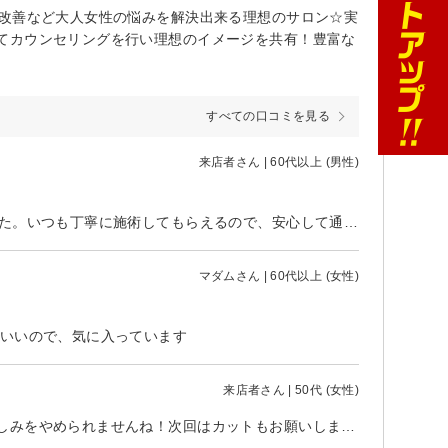
質改善など大人女性の悩みを解決出来る理想のサロン☆実
てカウンセリングを行い理想のイメージを共有！豊富な
すべての口コミを見る
来店者さん | 60代以上 (男性)
7月すでに猛暑日が続くので8月に備えてスッキリとカットしていただきました。いつも丁寧に施術してもらえるので、安心して通えます^_^
マダムさん | 60代以上 (女性)
もいいので、気に入っています
来店者さん | 50代 (女性)
いつもありがとうございます！いい感じに色落ちし楽しんでいます。この楽しみをやめられませんね！次回はカットもお願いします！