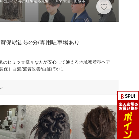
 徒歩2分 専用駐車場も完備 、JR東海道・山陽本
英賀保駅徒歩2分/専用駐車場あり
気のヒミツ☆様々な方が安心して通える地域密着型ヘア
賀保］白髪/髪質改善/白髪ぼかし