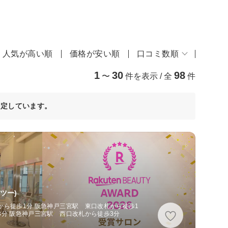
人気が高い順
価格が安い順
口コミ数順
1
30
98
〜
件を表示 / 全
件
決定しています。
ツー)
から徒歩1分 阪急神戸三宮駅 東口改札から徒歩1
3分 阪急神戸三宮駅 西口改札から徒歩3分