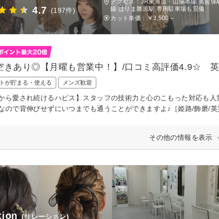
アクセス：JR東海道・山陽本線 英賀保駅
4.7
線 はりま勝原駅 専用駐車場も完備
(197件)
カット単価：
￥3,500～
空きあり◎【月曜も営業中！】/口コミ高評価4.9☆ 
トが貯まる・使える
メンズ歓迎
から愛され続けるハピス】スタッフの技術力と心のこもった対応も人
なので背伸びせずにいつまでも通うことができますよ♪［姫路/飾磨/英
その他の情報を表示
tion
(リレーション)