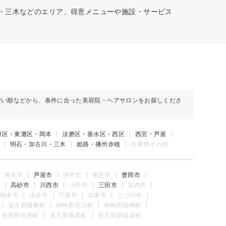
川・三木などのエリア、得意メニューや施設・サービス
安い順などから、条件に合った美容院・ヘアサロンをお探しくださ
灘区・東灘区・岡本
須磨区・垂水区・西区
西宮・芦屋
明石・加古川・三木
姫路・播州赤穂
兵庫県その他
洲本市
芦屋市
伊丹市
相生市
豊岡市
高砂市
川西市
小野市
三田市
加西市
朝来市
淡路市
宍粟市
加東市
たつの市
加古郡播磨町
神崎郡市川町
神崎郡福崎町
佐用郡佐用町
美方郡香美町
美方郡新温泉町