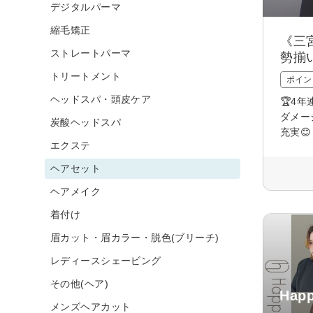
デジタルパーマ
縮毛矯正
《三
ストレートパーマ
勢揃
トリートメント
ポイン
ヘッドスパ・頭皮ケア
🏆4
ダメー
炭酸ヘッドスパ
充実
エクステ
ヘアセット
ヘアメイク
着付け
眉カット・眉カラー・脱色(ブリーチ)
レディースシェービング
その他(ヘア)
Happ
メンズヘアカット