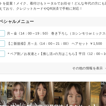
トを提案！メイク、着付けもトータルでお任せ！どんな年代の方にも
えており、クレジットカードやQR決済で手軽に対応！
ペシャルメニュー
月～金《14：00～19：50》 巻き下ろし（ヨシンモリorミックス巻
【ご新規様】月～土《14：00～21：00》 ヘアセット ￥1,500
＊ペア割／お友達と♪【推し活♪の方はこちら】平日《12：00～16：
その他の情報を表示