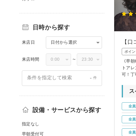
日時から探す
【口コ
来店日
日付から選択
ポイン
来店時間
〜
《早朝
トアレ
可！丁
-
条件を指定して検索
件
ス
全員
設備・サービスから探す
全員
指定なし
全員
早朝受付可