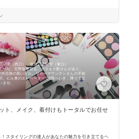
Ｒ三ノ宮（西口）、阪急三宮駅前（東口）
さんから、北野坂を登る。カラオケ館さんがあり、
2件北側の黒いビル。リカーマウンテンさんの手前
印。ビル奥のエレベーターで5階へいき、降りて左
いませ。
セット、メイク、着付けもトータルでお任せ
き！スタイリングの達人があなたの魅力を引き立てるヘ