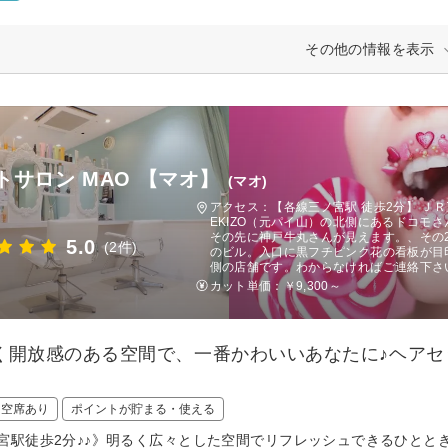
その他の情報を表示
トサロン MAO 【マオ】
(マオ)
アクセス：【各線三ノ宮駅 徒歩2分】 Ｊ
EKIZO（元パイ山）の北側にあるドコモ
その先に神戸牛丸さんが見えます。、その
5.0
(2件)
のビル。入口に黒フチピンク花の看板が目
側の店舗です。わからなければご連絡下さ
カット単価：
￥9,300～
く開放感のある空間で、一番かわいいあなたに♪ヘア
日空席あり
ポイントが貯まる・使える
宮駅徒歩2分♪♪》明るく広々とした空間でリフレッシュできるひとと