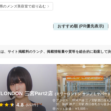
県のメンズ美容室で絞り込む
おすすめ順 (PR優先表示)
位は、サイト掲載料のランク、掲載情報量や質等を総合的に勘案して
YLONDON 三宮Part2店
(エリーロンドン サンノミヤパート
アクセス：JR神戸線 三ノ宮駅西口改札
4.8
分、阪神 神戸三宮駅 西口改札から徒歩
(653件)
カット単価：
￥5,005～