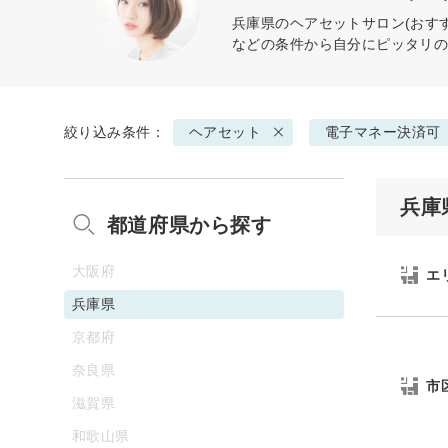
兵庫県の
ヘアセット
サロン(おす
などの条件から自分にピッタリ
絞り込み条件：
ヘアセット
電子マネー決済可
兵庫
都道府県から探す
大阪府
エ
兵庫県
京都府
奈良県
市
滋賀県
和歌山県