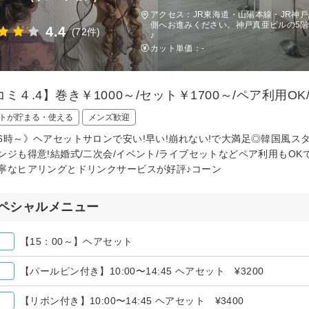
アクセス：JR東海道・山陽本線・JR神戸線
側へお進みください。神戸真亜ビルの5
4.4
(72件)
♪
カット単価：
-
ミ４.4】巻き￥1000～/セット￥1700～/ペア利用
トが貯まる・使える
メンズ歓迎
6時～》ヘアセットサロンで安い!早い!崩れない!で大満足◎韓国風ス
ンジも得意!結婚式/二次会/イベント/ライブセットなどペア利用もO
寧なヒアリングとドリンクサービスが好評♪コーン
ペシャルメニュー
【15：00～】ヘアセット
【パールピン付き】10:00〜14:45 ヘアセット ¥3200
【リボン付き】10:00〜14:45 ヘアセット ¥3400