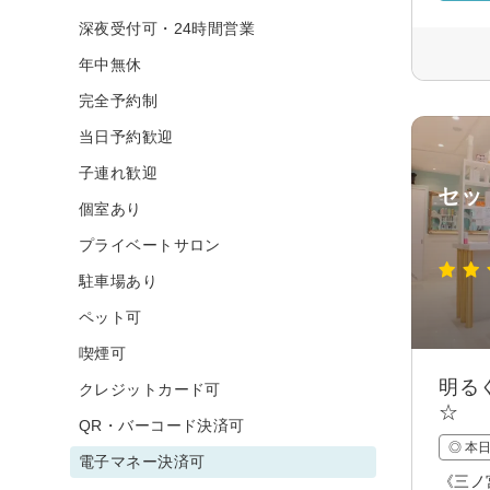
深夜受付可・24時間営業
年中無休
完全予約制
当日予約歓迎
子連れ歓迎
セッ
個室あり
プライベートサロン
駐車場あり
ペット可
喫煙可
明る
クレジットカード可
☆
QR・バーコード決済可
◎ 本
電子マネー決済可
《三ノ