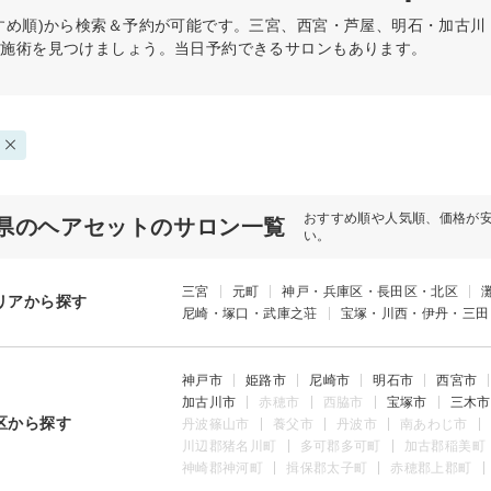
すめ順)から検索＆予約が可能です。三宮、西宮・芦屋、明石・加古
の施術を見つけましょう。当日予約できるサロンもあります。
おすすめ順や人気順、価格が
県のヘアセットのサロン一覧
い。
三宮
元町
神戸・兵庫区・長田区・北区
リアから探す
尼崎・塚口・武庫之荘
宝塚・川西・伊丹・三田
神戸市
姫路市
尼崎市
明石市
西宮市
加古川市
赤穂市
西脇市
宝塚市
三木市
区から探す
丹波篠山市
養父市
丹波市
南あわじ市
川辺郡猪名川町
多可郡多可町
加古郡稲美町
神崎郡神河町
揖保郡太子町
赤穂郡上郡町