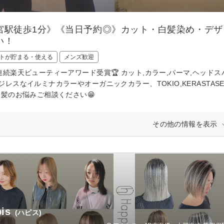
宮駅徒歩1分》《当日予約◎》カット・白髪染め・デ
い！
トが貯まる・使える
メンズ歓迎
年連続楽天ビューティーアワード受賞🏆 カット,カラー,パーマ,ヘッ
ジレスなイルミナカラーやオーガニックカラー、TOKIO,KERASTA
 髪のお悩みご相談ください😁
その他の情報を表示
is
(ハピス)