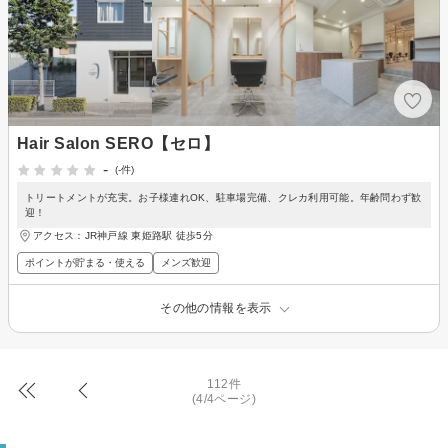
Hair Salon SERO【セロ】
-
(-件)
トリートメントが充実。お子様連れOK、駐車場完備、クレカ利用可能。年齢問わず歓
迎！
アクセス：JR神戸線 東姫路駅 徒歩5分
ポイントが貯まる・使える
メンズ歓迎
その他の情報を表示
112件
(4/4ページ)