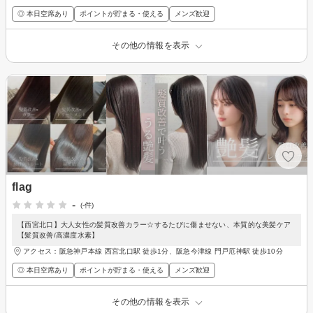
◎ 本日空席あり
ポイントが貯まる・使える
メンズ歓迎
その他の情報を表示
flag
-
(-件)
【西宮北口】大人女性の髪質改善カラー☆するたびに傷ませない、本質的な美髪ケア
【髪質改善/高濃度水素】
アクセス：阪急神戸本線 西宮北口駅 徒歩1分、阪急今津線 門戸厄神駅 徒歩10分
◎ 本日空席あり
ポイントが貯まる・使える
メンズ歓迎
その他の情報を表示