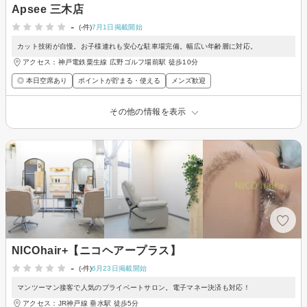
Apsee 三木店
-
(-件)
7月1日掲載開始
カット技術が自慢。お子様連れも安心な駐車場完備。幅広い年齢層に対応。
アクセス：神戸電鉄粟生線 広野ゴルフ場前駅 徒歩10分
◎ 本日空席あり
ポイントが貯まる・使える
メンズ歓迎
その他の情報を表示
NICOhair+【ニコヘアープラス】
-
(-件)
6月23日掲載開始
マンツーマン接客で人気のプライベートサロン。電子マネー決済も対応！
アクセス：JR神戸線 垂水駅 徒歩5分