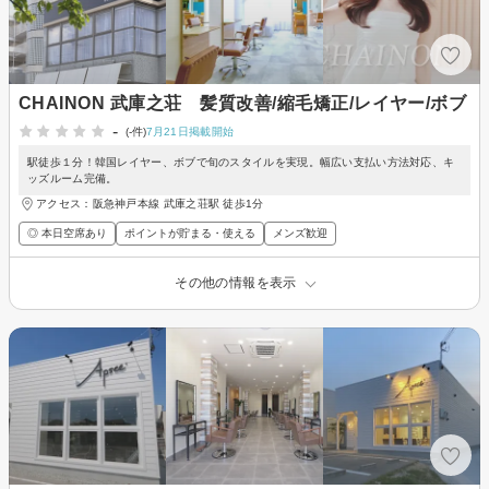
CHAINON 武庫之荘 髪質改善/縮毛矯正/レイヤー/ボブ
-
(-件)
7月21日掲載開始
駅徒歩１分！韓国レイヤー、ボブで旬のスタイルを実現。幅広い支払い方法対応、キ
ッズルーム完備。
アクセス：阪急神戸本線 武庫之荘駅 徒歩1分
◎ 本日空席あり
ポイントが貯まる・使える
メンズ歓迎
その他の情報を表示