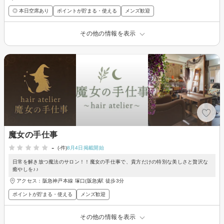
◎ 本日空席あり
ポイントが貯まる・使える
メンズ歓迎
その他の情報を表示
魔女の手仕事
-
(-件)
8月4日掲載開始
日常を解き放つ魔法のサロン！！魔女の手仕事で、貴方だけの特別な美しさと贅沢な
癒やしを♪♪
アクセス：阪急神戸本線 塚口(阪急)駅 徒歩3分
ポイントが貯まる・使える
メンズ歓迎
その他の情報を表示