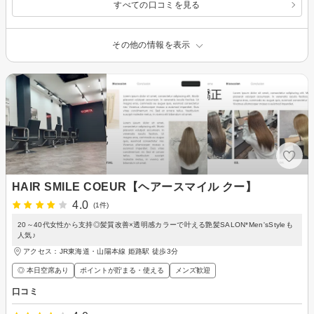
すべての口コミを見る
その他の情報を表示
HAIR SMILE COEUR【ヘアースマイル クー】
4.0
(1件)
20～40代女性から支持◎髪質改善×透明感カラーで叶える艶髪SALON*Men'sStyleも
人気♪
アクセス：JR東海道・山陽本線 姫路駅 徒歩3分
◎ 本日空席あり
ポイントが貯まる・使える
メンズ歓迎
口コミ