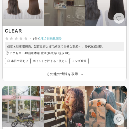
CLEAR
-
(-件)
5月15日掲載開始
個室と駐車場完備。髪質改善と縮毛矯正で自然な艶髪へ。電子決済対応。
アクセス：JR山陰本線 豊岡(兵庫)駅 徒歩10分
◎ 本日空席あり
ポイントが貯まる・使える
メンズ歓迎
その他の情報を表示