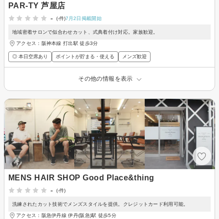
PAR-TY 芦屋店
-
(-件)
7月2日掲載開始
地域密着サロンで似合わせカット、式典着付け対応。家族歓迎。
アクセス：阪神本線 打出駅 徒歩3分
◎ 本日空席あり
ポイントが貯まる・使える
メンズ歓迎
その他の情報を表示
MENS HAIR SHOP Good Place&thing
-
(-件)
洗練されたカット技術でメンズスタイルを提供。クレジットカード利用可能。
アクセス：阪急伊丹線 伊丹(阪急)駅 徒歩5分