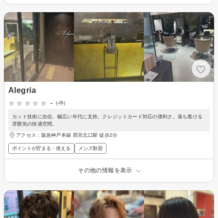
Alegria
-
(-件)
カット技術に自信、幅広い年代に支持。クレジットカード対応の便利さ。落ち着ける
雰囲気の快適空間。
アクセス：阪急神戸本線 西宮北口駅 徒歩2分
ポイントが貯まる・使える
メンズ歓迎
その他の情報を表示