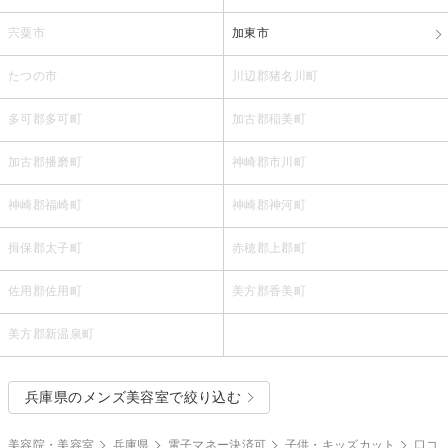
宍粟市
加東市
たつの市
川辺郡猪名川町
多可郡多可町
加古郡稲美町
加古郡播磨町
神崎郡市川町
神崎郡福崎町
神崎郡神河町
揖保郡太子町
赤穂郡上郡町
佐用郡佐用町
美方郡香美町
美方郡新温泉町
兵庫県のメンズ美容室で絞り込む
美容院・美容室
兵庫県
電子マネー決済可
子供・キッズカット
口コ