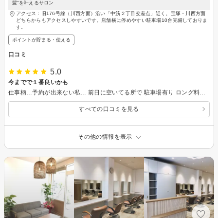
髪”を叶えるサロン
アクセス：旧176号線（川西方面）沿い「中筋２丁目交差点」近く。宝塚・川西方面
どちらからもアクセスしやすいです。店舗横に停めやすい駐車場10台完備しておりま
す。
ポイントが貯まる・使える
口コミ
5.0
今までで１番良いかも
仕事柄…予約が出来ない私… 前日に空いてる所で 駐車場有り ロング料金無しが気に入って 初めてお伺いさせて頂きましたが… 担当者様も凄く感じが良く 技術も良く ちゃんと私の質問にもお答え頂き 感じの良いお店でした 本来ならずーっとお願いしたい所ですが… 仕事の関係上予約が出来ませんが 第一候補で前日予約確認させて頂きます
すべての口コミを見る
その他の情報を表示