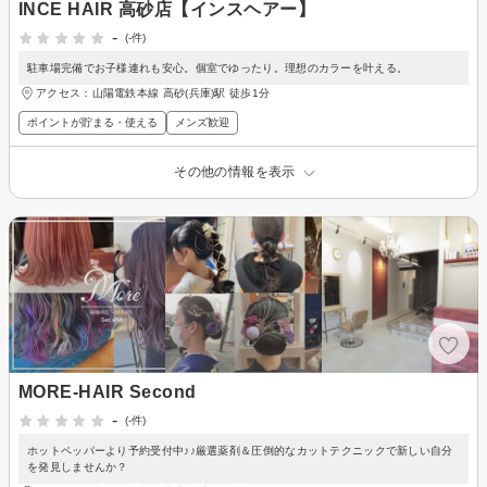
INCE HAIR 高砂店【インスヘアー】
-
(-件)
駐車場完備でお子様連れも安心。個室でゆったり。理想のカラーを叶える。
アクセス：山陽電鉄本線 高砂(兵庫)駅 徒歩1分
ポイントが貯まる・使える
メンズ歓迎
その他の情報を表示
MORE-HAIR Second
-
(-件)
ホットペッパーより予約受付中♪♪厳選薬剤＆圧倒的なカットテクニックで新しい自分
を発見しませんか？