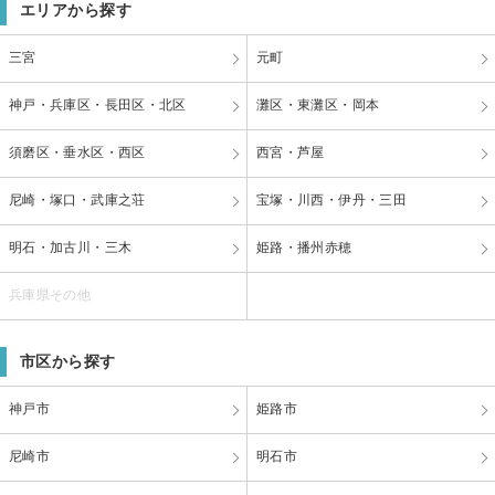
エリアから探す
三宮
元町
神戸・兵庫区・長田区・北区
灘区・東灘区・岡本
須磨区・垂水区・西区
西宮・芦屋
尼崎・塚口・武庫之荘
宝塚・川西・伊丹・三田
明石・加古川・三木
姫路・播州赤穂
兵庫県その他
市区から探す
神戸市
姫路市
尼崎市
明石市