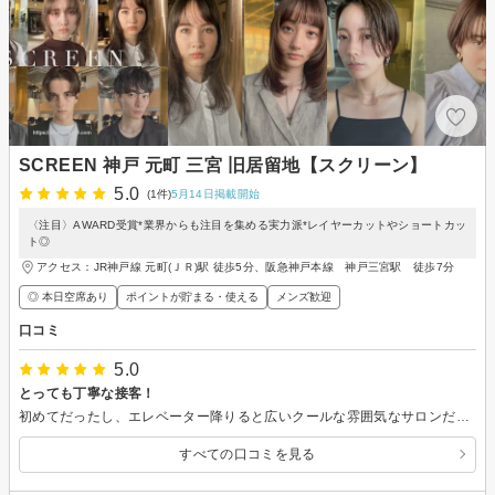
SCREEN 神戸 元町 三宮 旧居留地【スクリーン】
5.0
(1件)
5月14日掲載開始
〈注目〉AWARD受賞*業界からも注目を集める実力派*レイヤーカットやショートカッ
ト◎
アクセス：JR神戸線 元町(ＪＲ)駅 徒歩5分、阪急神戸本線 神戸三宮駅 徒歩7分
◎ 本日空席あり
ポイントが貯まる・使える
メンズ歓迎
口コミ
5.0
とっても丁寧な接客！
初めてだったし、エレベーター降りると広いクールな雰囲気なサロンだったので緊張しましたが、中に入るとスタッフの皆さんが本当に丁寧な接客されてて安心できました。 私の色んな質問や依頼にも答えてくださって嬉しかったです。 いつもと違うスタイルを頼んだので自分自身合うのかと心配でしたが、どんどん見ていると好きな感じになってきて最後は満足な形に仕上げていただきました。 ヘアスタイルの好みって言語化が難しいですが、色々汲み取ってもらえて良かったです。 またよろしくお願いします。
すべての口コミを見る