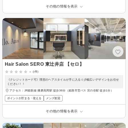
その他の情報を表示
Hair Salon SERO 東辻井店 【セロ】
-
(-件)
《クレジットカード可》理想のヘアスタイルが手に入る☆彡幅広いデザインをお任せ
ください！！
アクセス：JR姫新線 播磨高岡駅 徒歩36分（姫路市営バス 宮の谷駅 徒歩1分）
ポイントが貯まる・使える
メンズ歓迎
その他の情報を表示