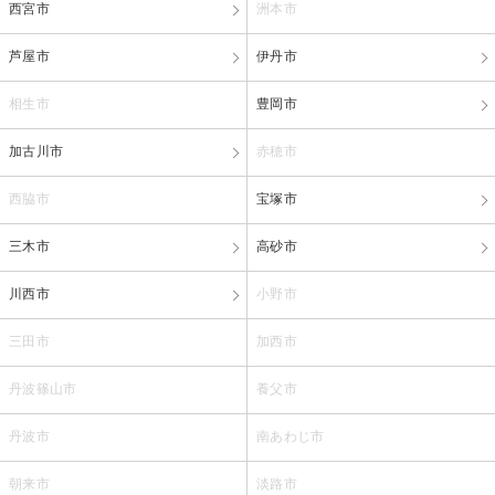
西宮市
洲本市
芦屋市
伊丹市
相生市
豊岡市
加古川市
赤穂市
西脇市
宝塚市
三木市
高砂市
川西市
小野市
三田市
加西市
丹波篠山市
養父市
丹波市
南あわじ市
朝来市
淡路市