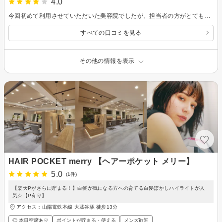
4.0
今回初めて利用させていただいた美容院でしたが、担当者の方がとても話しやすくあっという間の時間でした。 また行きたいです。
すべての口コミを見る
その他の情報を表示
HAIR POCKET merry 【ヘアーポケット メリー】
5.0
(1件)
【楽天Pがさらに貯まる！】白髪が気になる方への育てる白髪ぼかしハイライトが人
気☆【P有り】
アクセス：山陽電鉄本線 大蔵谷駅 徒歩13分
◎ 本日空席あり
ポイントが貯まる・使える
メンズ歓迎