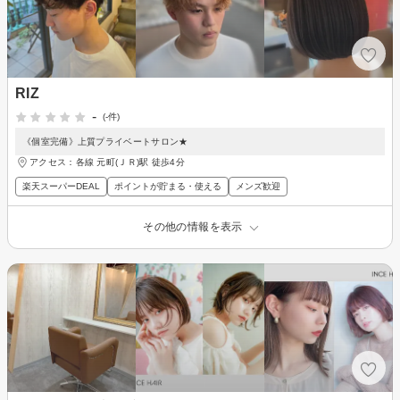
RIZ
-
(-件)
《個室完備》上質プライベートサロン★
アクセス：各線 元町(ＪＲ)駅 徒歩4分
楽天スーパーDEAL
ポイントが貯まる・使える
メンズ歓迎
その他の情報を表示