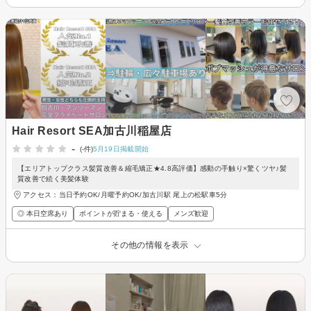
Hair Resort SEA加古川稲屋店
-
(-件)
5月19日掲載開始
【エリアトップクラス髪質改善＆縮毛矯正★4.8高評価】感動の手触り×驚くツヤ♪髪
質改善で続く美髪体験
アクセス：当日予約OK/月曜予約OK/加古川駅 尾上の松駅車5分
◎ 本日空席あり
ポイントが貯まる・使える
メンズ歓迎
その他の情報を表示