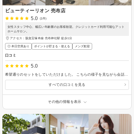
ビューティーリオン 売布店
5.0
(1件)
女性スタッフ中心、幅広い年齢層のお客様歓迎。クレジットカード利用可能なアット
ホームサロン。
アクセス：阪急宝塚本線 売布神社駅 徒歩1分
◎ 本日空席あり
ポイントが貯まる・使える
メンズ歓迎
口コミ
5.0
希望通りのセットをしていただけました。 こちらの様子を見ながら会話もしてくださり、居心地もよかったです。 湿気の多い日でしたが、夜まで巻きが取れたりセットが崩れることもなく、帰るまでちゃんと綺麗な状態を保つように仕上げてくださりありがたかったです。是非またお願いしたいです！
すべての口コミを見る
その他の情報を表示