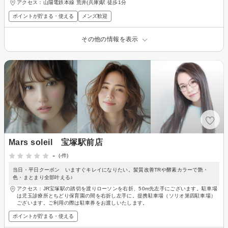
アクセス：山陽電鉄本線 荒井(兵庫)駅 徒歩1分
ポイントが貯まる・使える
メンズ歓迎
その他の情報を表示
Mars soleil 宝塚駅前店
-
(-件)
当日・平日クーポン いますぐキレイになりたい。髪質改善TRや酵素カラーで艶・
色・まとまり全部叶える♪
アクセス：JR宝塚駅の踏切を渡りローソンを右折、50m先左手にございます。駐車場
は児玉診療所とちどり保育園の間を右折し左手に。提携駐車場（ソリオ第四駐車場）
ございます。ご利用の際は駐車券をお渡しいたします。
ポイントが貯まる・使える