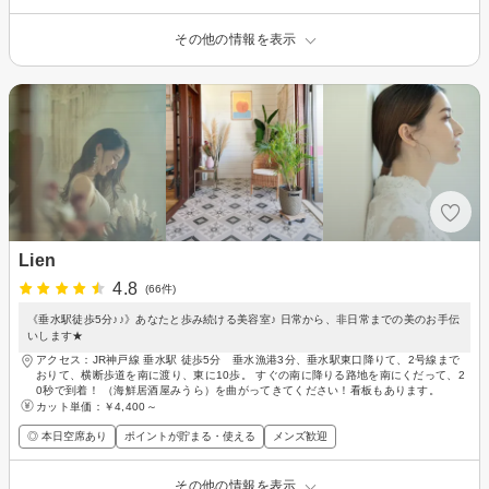
その他の情報を表示
Lien
4.8
(66件)
《垂水駅徒歩5分♪♪》あなたと歩み続ける美容室♪ 日常から、非日常までの美のお手伝
いします★
アクセス：JR神戸線 垂水駅 徒歩5分 垂水漁港3分、垂水駅東口降りて、2号線まで
おりて、横断歩道を南に渡り、東に10歩。 すぐの南に降りる路地を南にくだって、2
0秒で到着！ （海鮮居酒屋みうら）を曲がってきてください！看板もあります。
カット単価：
￥4,400～
◎ 本日空席あり
ポイントが貯まる・使える
メンズ歓迎
その他の情報を表示