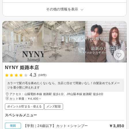
その他の情報を表示
NYNY 姫路本店
4.3
(19件)
カラーで髪の毛を痛めたくないなら、当店に任せて間違いなし！白髪染めでもダメー
ジを最小限に抑えれます
アクセス：山陽電鉄本線 姫路駅 徒歩1分、JR山陽本線 姫路駅 徒歩3分
カット単価：
￥4,400～
ポイントが貯まる・使える
メンズ歓迎
スペシャルメニュー
￥3,850
【学割｜24歳以下】カット＋シャンプー
初回