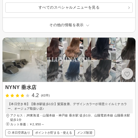
すべてのスペシャルメニューを見る
その他の情報を表示
NYNY 垂水店
4.2
(42件)
【本日空き有】【垂水駅徒歩1分】髪質改善、デザインカラーが得意☆イルミナカラ
ー、オージュア取扱い店♪
アクセス：JR東海道・山陽本線・神戸線 垂水駅 徒歩1分、山陽電鉄本線 山陽垂水駅
徒歩1分
カット単価：
￥2,950～
◎ 本日空席あり
ポイントが貯まる・使える
メンズ歓迎