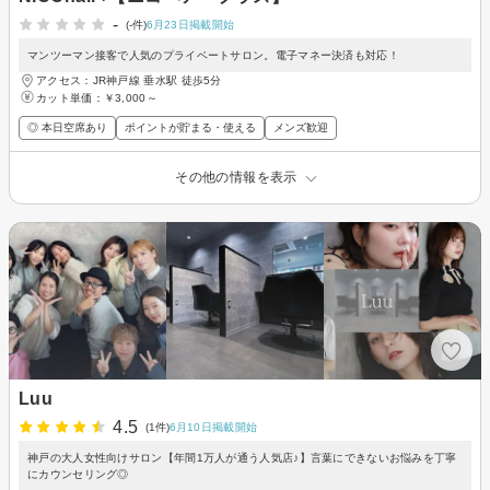
-
(-件)
6月23日掲載開始
マンツーマン接客で人気のプライベートサロン。電子マネー決済も対応！
アクセス：JR神戸線 垂水駅 徒歩5分
カット単価：
￥3,000～
◎ 本日空席あり
ポイントが貯まる・使える
メンズ歓迎
その他の情報を表示
Luu
4.5
(1件)
6月10日掲載開始
神戸の大人女性向けサロン【年間1万人が通う人気店♪】言葉にできないお悩みを丁寧
にカウンセリング◎