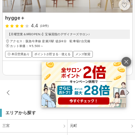
hygge＋
4.4
(19件)
【月曜営業＆9時OPEN♪】宝塚屈指のデザイナーズサロン♪
アクセス：阪急今津線 逆瀬川駅 徒歩9分 駐車場2台完備
カット単価：
￥5,500～
◎ 本日空席あり
ポイントが貯まる・使える
メンズ歓迎
その他の情報を表示
82件
(2/3ページ)
エリアから探す
三宮
元町