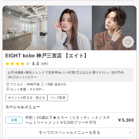
EIGHT kobe 神戸三宮店 【エイト】
4.4
(5件)
お手頃価格×最旬トレンドで支持率No.1☆年間1万人以上が通うサロン♪ 当日予約
OK◎カット+カラー
アクセス：JR神戸線 三ノ宮駅 徒歩3分
カット単価：
￥3,000～
ポイントが貯まる・使える
メンズ歓迎
スペシャルメニュー
学割｜24歳以下★カラー（リタッチ）＋ナノスチ
￥5,300
全員
ームトリートメント￥5,300ブリーチ不可
すべてのスペシャルメニューを見る