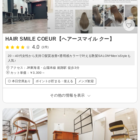
HAIR SMILE COEUR【ヘアースマイル クー】
4.0
(1件)
20～40代女性から支持◎髪質改善×透明感カラーで叶える艶髪SALON*Men'sStyleも
人気♪
アクセス：JR東海道・山陽本線 姫路駅 徒歩3分
カット単価：
￥3,300～
◎ 本日空席あり
ポイントが貯まる・使える
メンズ歓迎
その他の情報を表示