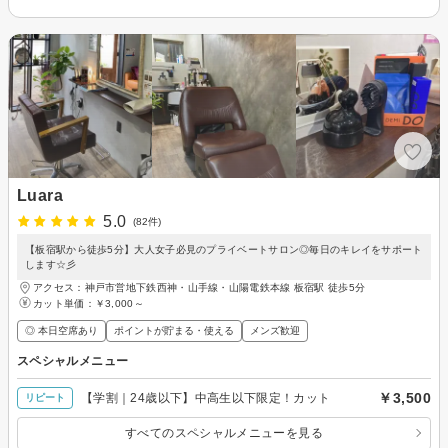
Luara
5.0
(82件)
【板宿駅から徒歩5分】大人女子必見のプライベートサロン◎毎日のキレイをサポート
します☆彡
アクセス：神戸市営地下鉄西神・山手線・山陽電鉄本線 板宿駅 徒歩5分
カット単価：
￥3,000～
◎ 本日空席あり
ポイントが貯まる・使える
メンズ歓迎
スペシャルメニュー
￥3,500
【学割｜24歳以下】中高生以下限定！カット
リピート
すべてのスペシャルメニューを見る