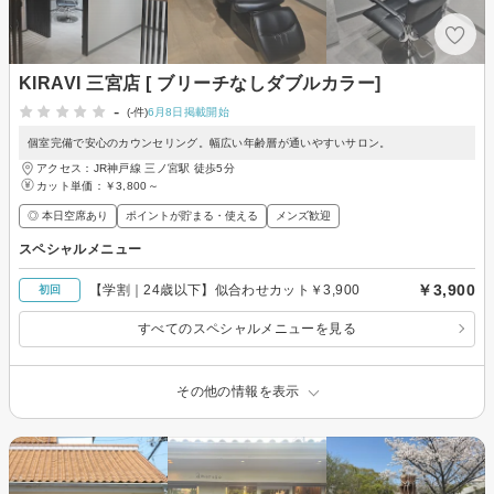
KIRAVI 三宮店 [ ブリーチなしダブルカラー]
-
(-件)
6月8日掲載開始
個室完備で安心のカウンセリング。幅広い年齢層が通いやすいサロン。
アクセス：JR神戸線 三ノ宮駅 徒歩5分
カット単価：
￥3,800～
◎ 本日空席あり
ポイントが貯まる・使える
メンズ歓迎
スペシャルメニュー
￥3,900
【学割｜24歳以下】似合わせカット￥3,900
初回
すべてのスペシャルメニューを見る
その他の情報を表示