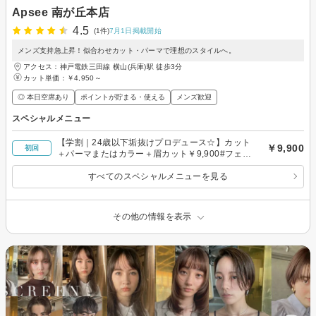
Apsee 南が丘本店
4.5
(1件)
7月1日掲載開始
メンズ支持急上昇！似合わせカット・パーマで理想のスタイルへ。
アクセス：神戸電鉄三田線 横山(兵庫)駅 徒歩3分
カット単価：
￥4,950～
◎ 本日空席あり
ポイントが貯まる・使える
メンズ歓迎
スペシャルメニュー
【学割｜24歳以下垢抜けプロデュース☆】カット
￥9,900
初回
＋パーマまたはカラー＋眉カット￥9,900#フェザ
ー
すべてのスペシャルメニューを見る
その他の情報を表示