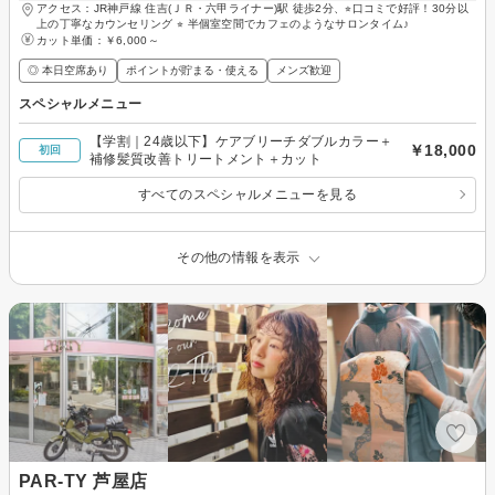
アクセス：JR神戸線 住吉(ＪＲ・六甲ライナー)駅 徒歩2分、⭐︎口コミで好評！30分以
上の丁寧なカウンセリング ⭐︎ 半個室空間でカフェのようなサロンタイム♪
カット単価：
￥6,000～
◎ 本日空席あり
ポイントが貯まる・使える
メンズ歓迎
スペシャルメニュー
【学割｜24歳以下】ケアブリーチダブルカラー＋
￥18,000
初回
補修髪質改善トリートメント＋カット
すべてのスペシャルメニューを見る
その他の情報を表示
PAR-TY 芦屋店