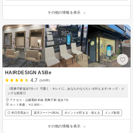
その他の情報を表示
HAIRDESIGN ASBe
4.7
(143件)
《西舞子駅徒歩7分♪♪》可愛く・キレイに…あなたのなりたいを叶えます♪キッズ・メ
ンズも歓迎◎
アクセス：山陽電鉄本線 西舞子駅 徒歩7分
カット単価：
￥2,800～
◎ 本日空席あり
楽天スーパーDEAL
ポイントが貯まる・使える
メンズ歓迎
その他の情報を表示