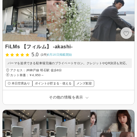
FiLMs 【フィルム】 -akashi-
5.0
(1件)
6月16日掲載開始
パーマを追求できる駐車場完備のプライベートサロン。クレジットやQR決済も対応。
アクセス：JR神戸線 明石駅 徒歩8分
カット単価：
￥4,950～
◎ 本日空席あり
ポイントが貯まる・使える
メンズ歓迎
その他の情報を表示