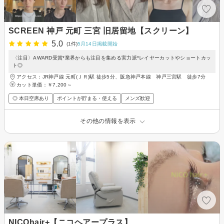
SCREEN 神戸 元町 三宮 旧居留地【スクリーン】
5.0
(1件)
5月14日掲載開始
〈注目〉AWARD受賞*業界からも注目を集める実力派*レイヤーカットやショートカッ
ト◎
アクセス：JR神戸線 元町(ＪＲ)駅 徒歩5分、阪急神戸本線 神戸三宮駅 徒歩7分
カット単価：
￥7,200～
◎ 本日空席あり
ポイントが貯まる・使える
メンズ歓迎
その他の情報を表示
NICOhair+【ニコヘアープラス】