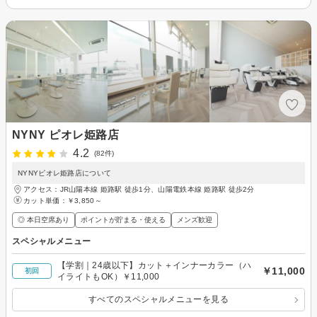
NYNY ピオレ姫路店
4.2
(82件)
NYNYピオレ姫路店について
アクセス：JR山陽本線 姫路駅 徒歩1分、山陽電鉄本線 姫路駅 徒歩2分
カット単価：
￥3,850～
◎ 本日空席あり
ポイントが貯まる・使える
メンズ歓迎
スペシャルメニュー
【学割｜24歳以下】カット＋インナーカラー（ハ
￥11,000
初回
イライトもOK）￥11,000
すべてのスペシャルメニューを見る