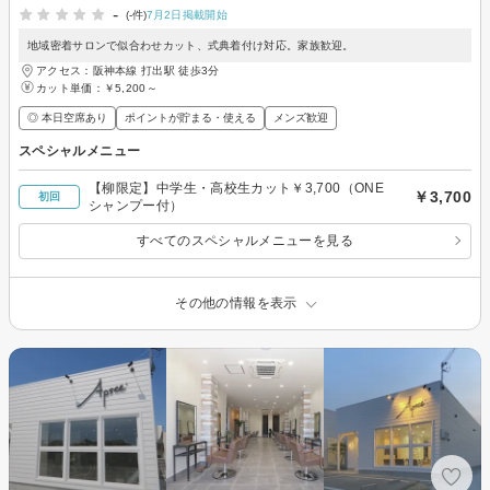
-
(-件)
7月2日掲載開始
地域密着サロンで似合わせカット、式典着付け対応。家族歓迎。
アクセス：阪神本線 打出駅 徒歩3分
カット単価：
￥5,200～
◎ 本日空席あり
ポイントが貯まる・使える
メンズ歓迎
スペシャルメニュー
【柳限定】中学生・高校生カット￥3,700（ONE
￥3,700
初回
シャンプー付）
すべてのスペシャルメニューを見る
その他の情報を表示