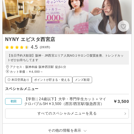
NYNY エビスタ西宮店
4.5
(283件)
【当日予約大歓迎】阪神・JR西宮エリア人気NO.1サロン◎髪質改善、トレンドカッ
トぜひお待ちしてます
アクセス：阪神本線 阪神西宮駅 徒歩1分
カット単価：
￥4,000～
◎ 本日空席あり
ポイントが貯まる・使える
メンズ歓迎
スペシャルメニュー
【学割｜24歳以下】大学・専門学生カット＋マイ
￥3,500
初回
クロバブルSH￥3,500（西宮/西宮駅/阪急西宮）
すべてのスペシャルメニューを見る
その他の情報を表示