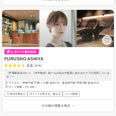
FURUSHO ASHIYA
4.6
(67件)
《芦屋駅徒歩1分♪♪》《年中無休》様々なお悩みや髪質に合わせたケアが充実していま
す！！
アクセス：JR神戸線 芦屋(ＪＲ)駅 徒歩1分、阪急神戸線 芦屋川駅 徒歩10分
カット単価：
￥5,280～
◎ 本日空席あり
ポイントが貯まる・使える
メンズ歓迎
その他の情報を表示