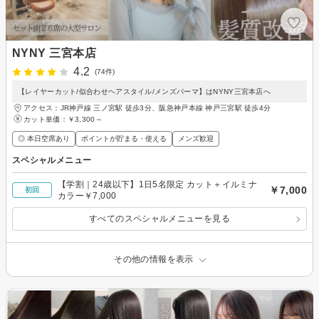
NYNY 三宮本店
4.2
(74件)
【レイヤーカット/似合わせヘアスタイル/メンズパーマ】はNYNY三宮本店へ
アクセス：JR神戸線 三ノ宮駅 徒歩3分、阪急神戸本線 神戸三宮駅 徒歩4分
カット単価：
￥3,300～
◎ 本日空席あり
ポイントが貯まる・使える
メンズ歓迎
スペシャルメニュー
【学割｜24歳以下】1日5名限定 カット＋イルミナ
￥7,000
初回
カラー￥7,000
すべてのスペシャルメニューを見る
その他の情報を表示