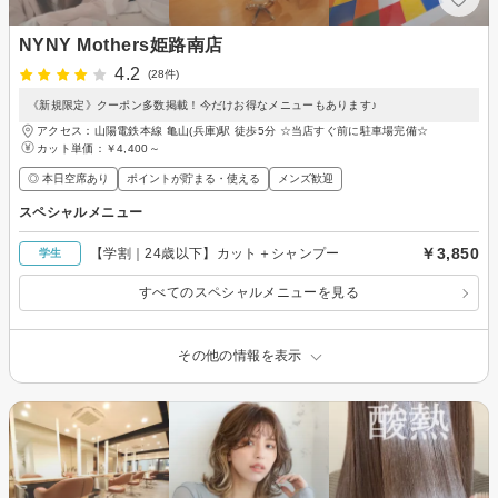
NYNY Mothers姫路南店
4.2
(28件)
《新規限定》クーポン多数掲載！今だけお得なメニューもあります♪
アクセス：山陽電鉄本線 亀山(兵庫)駅 徒歩5分 ☆当店すぐ前に駐車場完備☆
カット単価：
￥4,400～
◎ 本日空席あり
ポイントが貯まる・使える
メンズ歓迎
スペシャルメニュー
￥3,850
【学割｜24歳以下】カット＋シャンプー
学生
すべてのスペシャルメニューを見る
その他の情報を表示