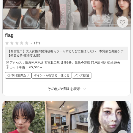
flag
-
(-件)
【西宮北口】大人女性の髪質改善カラー☆するたびに傷ませない、本質的な美髪ケア
【髪質改善/高濃度水素】
アクセス：阪急神戸本線 西宮北口駅 徒歩1分、阪急今津線 門戸厄神駅 徒歩10分
カット単価：
￥5,500～
◎ 本日空席あり
ポイントが貯まる・使える
メンズ歓迎
その他の情報を表示