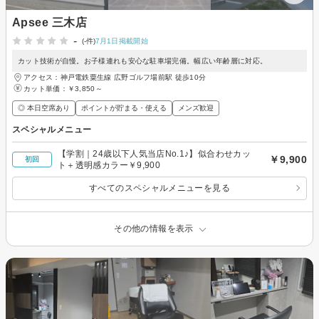
Apsee 三木店
-
(-件)
7月1日掲載開始
カット技術が自慢。お子様連れも安心な駐車場完備。幅広い年齢層に対応。
アクセス：神戸電鉄粟生線 広野ゴルフ場前駅 徒歩10分
カット単価：
￥3,850～
◎ 本日空席あり
ポイントが貯まる・使える
メンズ歓迎
スペシャルメニュー
【学割｜24歳以下人気当店No.1♪】似合わせカッ
￥9,900
初回
ト＋透明感カラー￥9,900
すべてのスペシャルメニューを見る
その他の情報を表示