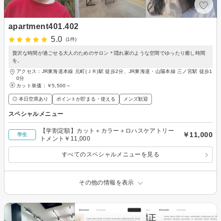
apartment401.402
5.0
(1件)
贅沢な時間が過ごせる大人のためのサロン＊隠れ家のような空間でゆったり癒し時間
を。
アクセス：JR東海道本線 元町(ＪＲ)駅 徒歩2分、JR東海道・山陽本線 三ノ宮駅 徒歩1
0分
カット単価：
￥5,500～
◎ 本日空席あり
ポイントが貯まる・使える
メンズ歓迎
スペシャルメニュー
【学割定額】カット＋カラー＋ロハスケアトリー
￥11,000
学生
トメント￥11,000
すべてのスペシャルメニューを見る
その他の情報を表示