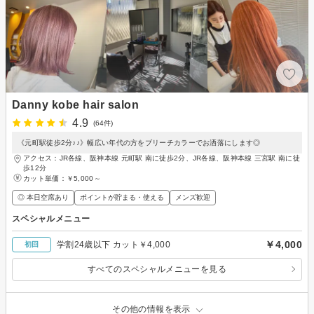
Danny kobe hair salon
4.9
(64件)
《元町駅徒歩2分♪♪》幅広い年代の方をブリーチカラーでお洒落にします◎
アクセス：JR各線、阪神本線 元町駅 南に徒歩2分、JR各線、阪神本線 三宮駅 南に徒
歩12分
カット単価：
￥5,000～
◎ 本日空席あり
ポイントが貯まる・使える
メンズ歓迎
スペシャルメニュー
￥4,000
学割24歳以下 カット￥4,000
初回
すべてのスペシャルメニューを見る
その他の情報を表示