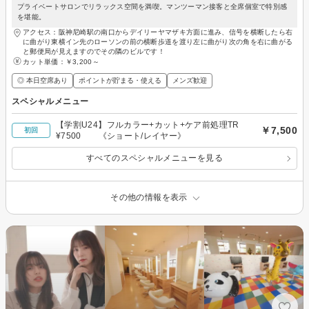
プライベートサロンでリラックス空間を満喫。マンツーマン接客と全席個室で特別感
を堪能。
アクセス：阪神尼崎駅の南口からデイリーヤマザキ方面に進み、信号を横断したら右
に曲がり東横イン先のローソンの前の横断歩道を渡り左に曲がり次の角を右に曲がる
と郵便局が見えますのでその隣のビルです！
カット単価：
￥3,200～
◎ 本日空席あり
ポイントが貯まる・使える
メンズ歓迎
スペシャルメニュー
【学割U24】フルカラー+カット+ケア前処理TR
￥7,500
初回
¥7500 《ショート/レイヤー》
すべてのスペシャルメニューを見る
その他の情報を表示