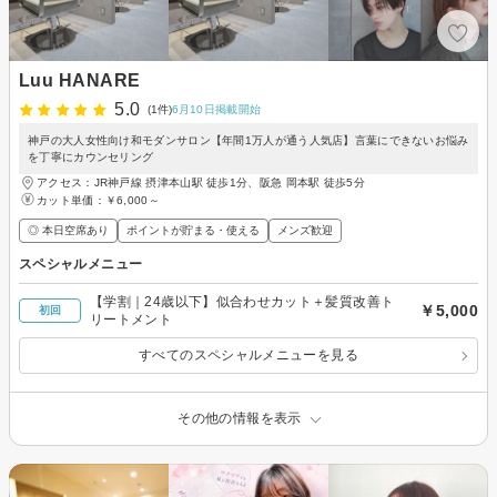
Luu HANARE
5.0
(1件)
6月10日掲載開始
神戸の大人女性向け和モダンサロン【年間1万人が通う人気店】言葉にできないお悩み
を丁寧にカウンセリング
アクセス：JR神戸線 摂津本山駅 徒歩1分、阪急 岡本駅 徒歩5分
カット単価：
￥6,000～
◎ 本日空席あり
ポイントが貯まる・使える
メンズ歓迎
スペシャルメニュー
【学割｜24歳以下】似合わせカット＋髪質改善ト
￥5,000
初回
リートメント
すべてのスペシャルメニューを見る
その他の情報を表示