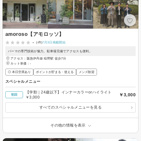
amoroso【アモロッソ】
-
(-件)
7月3日掲載開始
パーマの専門技術が魅力。駐車場完備でアクセスも便利。
アクセス：阪急伊丹線 稲野駅 徒歩7分
カット単価：
-
◎ 本日空席あり
ポイントが貯まる・使える
メンズ歓迎
スペシャルメニュー
【学割｜24歳以下】インナーカラーorハイライト
￥3,000
初回
￥3,000
すべてのスペシャルメニューを見る
その他の情報を表示