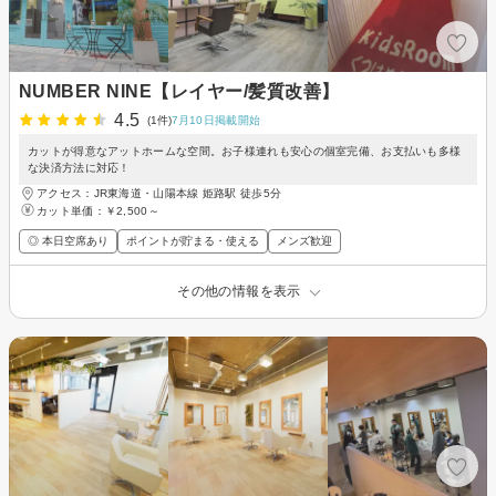
NUMBER NINE【レイヤー/髪質改善】
4.5
(1件)
7月10日掲載開始
カットが得意なアットホームな空間。お子様連れも安心の個室完備、お支払いも多様
な決済方法に対応！
アクセス：JR東海道・山陽本線 姫路駅 徒歩5分
カット単価：
￥2,500～
◎ 本日空席あり
ポイントが貯まる・使える
メンズ歓迎
その他の情報を表示