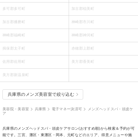
多可郡多可町
加古郡稲美町
加古郡播磨町
神崎郡市川町
神崎郡福崎町
神崎郡神河町
揖保郡太子町
赤穂郡上郡町
佐用郡佐用町
美方郡香美町
美方郡新温泉町
兵庫県のメンズ美容室で絞り込む
美容院・美容室
兵庫県
電子マネー決済可
メンズヘッドスパ・頭皮ケ
ア
兵庫県の
メンズヘッドスパ・頭皮ケア
サロン(おすすめ順)から検索＆予約が可
能です。三宮、灘区・東灘区・岡本、元町などのエリア、得意メニューや施