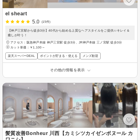
el sheart
5.0
(15件)
【神戸三宮駅から徒歩3分】40代から始める上質なヘアスタイルをご提供♪♪キレイ＆
癒しが叶う！
アクセス：阪急神戸本線 神戸三宮駅 徒歩3分、JR神戸本線 三ノ宮駅 徒歩3分
カット単価：
￥1,100～
楽天スーパーDEAL
ポイントが貯まる・使える
メンズ歓迎
その他の情報を表示
髪質改善Bonheur 川西【カミシツカイゼンボヌール カ
ワニシ】