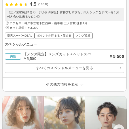
4.5
(103件)
《三ノ宮駅徒歩1分♪》【1カ月の保証】背伸びしすぎない大人シックなサロン長くお
付き合い出来るサロン◎
アクセス：神戸市営地下鉄西神・山手線 三ノ宮駅 徒歩1分
カット単価：
￥3,300～
楽天スーパーDEAL
ポイントが貯まる・使える
メンズ歓迎
スペシャルメニュー
【メンズ限定】メンズカット＋ヘッドスパ
￥5,500
男性
￥5,500
すべてのスペシャルメニューを見る
その他の情報を表示