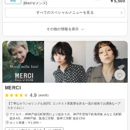
￥5,500
男性
[Men's/メンズ]
すべてのスペシャルメニューを見る
その他の情報を表示
MERCI
4.9
(444件)
【丁寧なカウンセリングも好評】コンテスト受賞歴を誇る一流の技術でお洒落なヘア
スタイルに♪
アクセス：JR神戸線元町駅西口より徒歩５分、神戸市営地下鉄海岸線 みなと元町駅
徒歩4分、JR神戸線、阪急三宮駅、阪神三宮駅 徒歩15分
カット単価：
￥1,650～