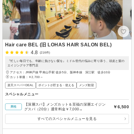
Hair care BEL (旧 LOHAS HAIR SALON BEL)
4.8
(216件)
『忙しい毎日でも、年齢に負けない髪を』ミドル世代の悩みに寄り添う、頭皮と髪の
エイジングケア専門店
アクセス：JR神戸線 甲南山手駅 徒歩5分、阪神本線 深江駅 徒歩10分
カット単価：
￥2,700～
楽天スーパーDEAL
ポイントが貯まる・使える
メンズ歓迎
スペシャルメニュー
【深層スパ】メンズカット＆至福の深層エイジン
￥6,500
男性
グスパ（20分）通常料金￥7,000→
すべてのスペシャルメニューを見る