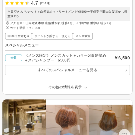
4.7
(234件)
当日空きあり♪カット＋白髪染め＋トリートメント¥5500〜半個室空間☆白髪ぼかし得
意サロン
アクセス：山陽電鉄本線 山陽垂水駅 徒歩1分、JR神戸線 垂水駅 徒歩1分
カット単価：
￥2,200～
◎ 本日空席あり
ポイントが貯まる・使える
メンズ歓迎
スペシャルメニュー
《メンズ限定》メンズカット＋カラーor白髪染め
￥6,500
全員
＋スパシャンプー 6500円
すべてのスペシャルメニューを見る
その他の情報を表示