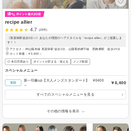
recipe allier
4.7
(28件)
《英賀保駅徒歩2分♪♪》あなたの理想のヘアスタイルを「recipe allier」がご提案しま
す！！
アクセス：JR山陽本線 英賀保駅 徒歩2分、山陽電鉄網干線 西飾磨駅 徒歩15分
カット単価：
￥3,600～
◎ 本日空席あり
ポイントが貯まる・使える
メンズ歓迎
スペシャルメニュー
第一印象up【大人メンズスタンダード】 ¥6400
￥6,400
初回
～
すべてのスペシャルメニューを見る
その他の情報を表示