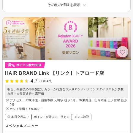
その他の情報を表示
HAIR BRAND Link 【リンク】トアロード店
4.7
(1,084件)
明るい白髪染めや白髪ぼしカラーが得意な大人サロン☆ベテランスタイリストが多数
在籍中☆髪質改善も高評価
アクセス：JR東海道・山陽本線 元町駅 徒歩3分、JR東海道・山陽本線 三ノ宮駅 徒歩
5分
カット単価：
￥5,000～
◎ 本日空席あり
ポイントが貯まる・使える
メンズ歓迎
スペシャルメニュー