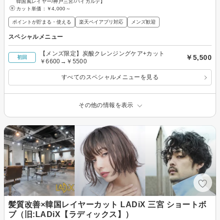
韓国風レイヤー/神戸三宮/バイカルテ】
カット単価：
￥4,000～
ポイントが貯まる・使える
楽天ペイアプリ対応
メンズ歓迎
スペシャルメニュー
【メンズ限定】炭酸クレンジングケア+カット
￥5,500
初回
￥6600→￥5500
すべてのスペシャルメニューを見る
その他の情報を表示
髪質改善×韓国レイヤーカット LADiX 三宮 ショートボ
ブ（旧:LADiX【ラディックス】）