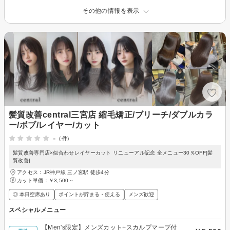
その他の情報を表示
髪質改善central三宮店 縮毛矯正/ブリーチ/ダブルカラ
ー/ボブ/レイヤー/カット
-
(-件)
髪質改善専門店×似合わせレイヤーカット リニューアル記念 全メニュー30％OFF[髪
質改善]
アクセス：JR神戸線 三ノ宮駅 徒歩4分
カット単価：
￥3,500～
◎ 本日空席あり
ポイントが貯まる・使える
メンズ歓迎
スペシャルメニュー
【Men's限定】メンズカット+スカルプマーブ付