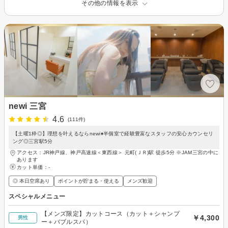
その他の情報を表示
newi 三宮
4.6
(111件)
【土曜1枠◎】理想を叶えるならnewi♦半個室で経験豊富なスタッフの安心カウンセリ
ング◎三宮駅5分
アクセス：JR神戸線、神戸高速線＜東西線＞ 元町(ＪＲ)駅 徒歩5分 ※JAM三宮の中に
あります
カット単価：
-
◎ 本日空席あり
ポイントが貯まる・使える
メンズ歓迎
スペシャルメニュー
【メンズ限定】カットコース（カット＋シャンプ
￥4,300
男性
ー＋バブルスパ）