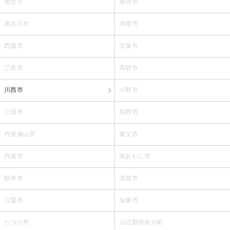
相生市
豊岡市
加古川市
赤穂市
西脇市
宝塚市
三木市
高砂市
川西市
小野市
三田市
加西市
丹波篠山市
養父市
丹波市
南あわじ市
朝来市
淡路市
宍粟市
加東市
たつの市
川辺郡猪名川町