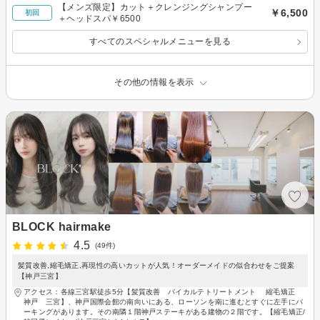
【メンズ限定】カット＋クレンジングシャンプー
￥6,500
初回
＋ヘッドスパ￥6500
すべてのスペシャルメニューを見る
その他の情報を表示
BLOCK hairmake
4.5
(49件)
髪質改善,縮毛矯正,再現性の高いカットが人気！オーダーメイドの似合わせをご提案
【神戸三宮】
アクセス：各線三宮駅徒歩5分【髪質改善 バイカルテトリートメント 縮毛矯正
神戸 三宮】、神戸国際会館の南向いにある、ローソンを南に進むとすぐに左手にパ
ーキングがあります。その南隣１階神戸ステーキがある建物の２階です。【縮毛矯正/