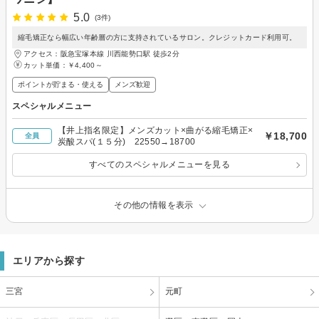
5.0
(3件)
縮毛矯正なら幅広い年齢層の方に支持されているサロン。クレジットカード利用可。
アクセス：阪急宝塚本線 川西能勢口駅 徒歩2分
カット単価：
￥4,400～
ポイントが貯まる・使える
メンズ歓迎
スペシャルメニュー
【井上指名限定】メンズカット×曲がる縮毛矯正×
￥18,700
全員
炭酸スパ(１５分) 22550→18700
すべてのスペシャルメニューを見る
その他の情報を表示
エリアから探す
三宮
元町