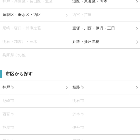
神戸・兵庫区・長田区・北区
灘区・東灘区・岡本
須磨区・垂水区・西区
西宮・芦屋
尼崎・塚口・武庫之荘
宝塚・川西・伊丹・三田
明石・加古川・三木
姫路・播州赤穂
兵庫県その他
市区から探す
神戸市
姫路市
尼崎市
明石市
西宮市
洲本市
芦屋市
伊丹市