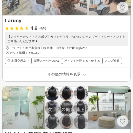
Larucy
4.9
(8件)
【レイヤーカット・丸みボブ】カットがウリ！ReFaのシャンプー・トリートメントを
ご体感いただけます★
アクセス：神戸市営地下鉄西神・山手線 上沢駅 徒歩2分
カット単価：
￥6,150～
◎ 本日空席あり
楽天スーパーDEAL
ポイントが貯まる・使える
メンズ歓迎
その他の情報を表示