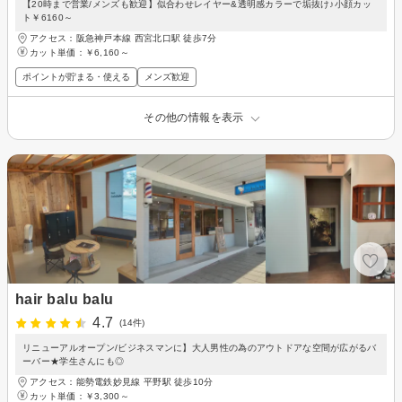
【20時まで営業/メンズも歓迎】似合わせレイヤー&透明感カラーで垢抜け♪小顔カッ
ト￥6160～
アクセス：阪急神戸本線 西宮北口駅 徒歩7分
カット単価：
￥6,160～
ポイントが貯まる・使える
メンズ歓迎
その他の情報を表示
hair balu balu
4.7
(14件)
リニューアルオープン/ビジネスマンに】大人男性の為のアウトドアな空間が広がるバ
ーバー★学生さんにも◎
アクセス：能勢電鉄妙見線 平野駅 徒歩10分
カット単価：
￥3,300～