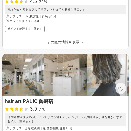
4.5
(25件)
疲れた心と髪をダブルでリフレッシュできる癒しサロン♪
アクセス：JR 東加古川駅 徒歩5分
カット単価：
￥2,200～
ポイントが貯まる・使える
その他の情報を表示
hair art PALIO 飾磨店
3.9
(5件)
【西飾磨駅徒歩15分】センスが光る旬★デザインが叶う☆彡自分らしさを引き出すス
タイルへ導きます！
アクセス：山陽電鉄網干線 西飾磨駅 徒歩15分