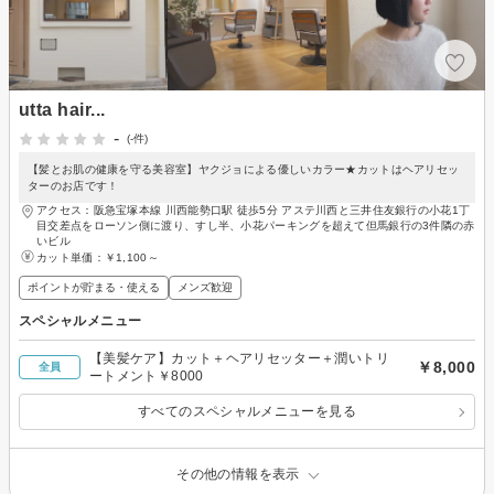
utta hair...
-
(-件)
【髪とお肌の健康を守る美容室】ヤクジョによる優しいカラー★カットはヘアリセッ
ターのお店です！
アクセス：阪急宝塚本線 川西能勢口駅 徒歩5分 アステ川西と三井住友銀行の小花1丁
目交差点をローソン側に渡り、すし半、小花パーキングを超えて但馬銀行の3件隣の赤
いビル
カット単価：
￥1,100～
ポイントが貯まる・使える
メンズ歓迎
スペシャルメニュー
【美髪ケア】カット＋ヘアリセッター＋潤いトリ
￥8,000
全員
ートメント￥8000
すべてのスペシャルメニューを見る
その他の情報を表示