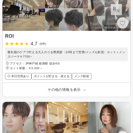
ROI
4.7
(5件)
最先端のケアで叶える大人のうる艶美髪〈22時まで営業/メンズも歓迎〉カット＋メン
ズパーマ￥7700~
アクセス：JR神戸線 姫路駅 徒歩4分
カット単価：
￥3,300～
◎ 本日空席あり
ポイントが貯まる・使える
メンズ歓迎
その他の情報を表示