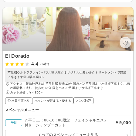
El Dorado
4.4
(14件)
芦屋初ウルトラファインバブル導入店☆オリジナル天然シルクトリートメントで艶髪
に導きます◎＜駐車場有＞
アクセス：阪急神戸本線 芦屋川駅 徒歩13分 阪急バス芦屋川より水道橋下車すぐ、JR
芦屋駅北口改札 徒歩約13分 阪急バスJR芦屋より水道橋下車すぐ
カット単価：
￥4,800～
◎ 本日空席あり
ポイントが貯まる・使える
メンズ歓迎
スペシャルメニュー
☆平日11：00-16：00限定 フェイシャルエステ
￥9,000
平日
付き シャンプーカット
すべてのスペシャルメニューを見る