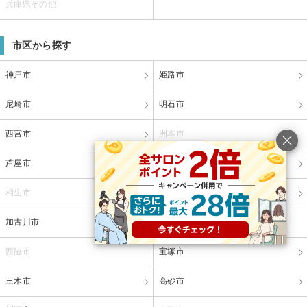
兵庫県その他
市区から探す
神戸市
姫路市
尼崎市
明石市
西宮市
洲本市
芦屋市
伊丹市
相生市
豊岡市
加古川市
赤穂市
西脇市
宝塚市
三木市
高砂市