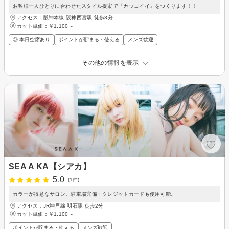
お客様一人ひとりに合わせたスタイル提案で『カッコイイ』をつくります！！
アクセス：阪神本線 阪神西宮駅 徒歩3分
カット単価：
￥1,100～
◎ 本日空席あり
ポイントが貯まる・使える
メンズ歓迎
その他の情報を表示
SEA A KA【シアカ】
5.0
(1件)
カラーが得意なサロン。駐車場完備・クレジットカードも使用可能。
アクセス：JR神戸線 明石駅 徒歩2分
カット単価：
￥1,100～
ポイントが貯まる・使える
メンズ歓迎