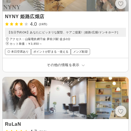
NYNY 姫路広畑店
4.0
(19件)
【当日予約OK】あなたにピッタリな髪型、ケアご提案!［姫路/広畑/ドンキホーテ]
アクセス：山陽電鉄網干線 夢前川駅 徒歩3分
カット単価：
￥3,850～
◎ 本日空席あり
ポイントが貯まる・使える
メンズ歓迎
その他の情報を表示
RuLaN