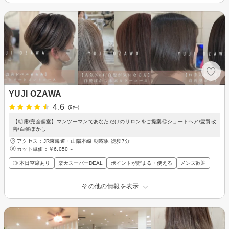
YUJI OZAWA
4.6
(9件)
【朝霧/完全個室】マンツーマンであなただけのサロンをご提案◎ショートヘア/髪質改
善/白髪ぼかし
アクセス：JR東海道・山陽本線 朝霧駅 徒歩7分
カット単価：
￥6,050～
◎ 本日空席あり
楽天スーパーDEAL
ポイントが貯まる・使える
メンズ歓迎
その他の情報を表示