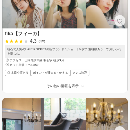
fika【フィーカ】
4.3
(2件)
明石で人気のHAIR POCKETの新ブランド☆ショート&ボブ 透明感カラーでおしゃれ
を楽しむ♪
アクセス：山陽電鉄本線 明石駅 徒歩3分
カット単価：
￥3,850～
◎ 本日空席あり
ポイントが貯まる・使える
メンズ歓迎
その他の情報を表示