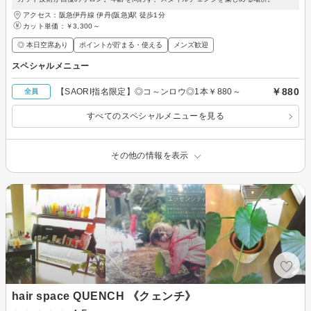
アクセス：阪急伊丹線 伊丹(阪急)駅 徒歩1分
カット単価：
￥3,300～
◎ 本日空席あり
ポイントが貯まる・使える
メンズ歓迎
スペシャルメニュー
￥880
【SAORI指名限定】◎コ～ンロウ◎1本￥880～
全員
すべてのスペシャルメニューを見る
その他の情報を表示
hair space QUENCH 《クェンチ》