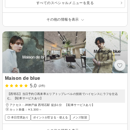
すべてのスペシャルメニューを見る
その他の情報を表示
Maison de blue
5.0
(2件)
【西明石】当日予約◎再来率エリアトップレベルの技術でハイセンスにラフを仕込
む。【駐車サービスあり】
アクセス：JR神戸線 西明石駅 徒歩1分 【駐車サービスあり】
カット単価：
￥3,300～
◎ 本日空席あり
ポイントが貯まる・使える
メンズ歓迎