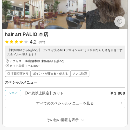
hair art PALIO 本店
4.2
(5件)
【東姫路駅から徒歩5分】センスが光る旬★デザインが叶う☆彡自分らしさを引き出す
スタイルへ導きます！
アクセス：JR山陽本線 東姫路駅 徒歩5分
カット単価：
￥4,800～
◎ 本日空席あり
ポイントが貯まる・使える
メンズ歓迎
スペシャルメニュー
￥3,800
【65歳以上限定】カット
シニア
すべてのスペシャルメニューを見る
その他の情報を表示