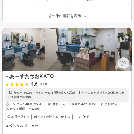
その他の情報を表示
へあーすたぢおKATO
4.6
(11件)
【老舗ならではのアットホームな開放感ある店舗！】本当に古き良き時代の街角にあ
る理髪店の雰囲気♪
アクセス：JR神戸線 加古川駅 徒歩20分、山陽電鉄本線 尾上の松駅 徒歩15分
カット単価：
￥3,800～
◎ 本日空席あり
ポイントが貯まる・使える
メンズ歓迎
スペシャルメニュー