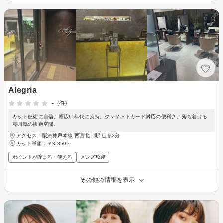
Alegria
-
(-件)
カット技術に自信、幅広い年代に支持。クレジットカード対応の便利さ。落ち着ける
雰囲気の快適空間。
アクセス：阪急神戸本線 西宮北口駅 徒歩2分
カット単価：
￥3,850～
ポイントが貯まる・使える
メンズ歓迎
その他の情報を表示