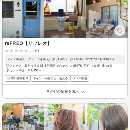
reFREO【リフレオ】
-
(-件)
メテオ薬剤で、ダメージを抑えた美しい髪へ。お子様連れの方歓迎！駐車場完備。
アクセス：阪急今津線 阪神国道駅 徒歩3分、JR神戸線 西宮(ＪＲ)駅 徒歩5分
カット単価：
￥3,850～
◎ 本日空席あり
ポイントが貯まる・使える
メンズ歓迎
その他の情報を表示