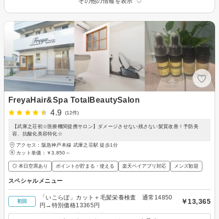
その他の情報を表示
FreyaHair&Spa TotalBeautySalon
4.9
(12件)
【武庫之荘初☆医療機関提携サロン】ダメージさせない残さない髪質改善！予防美
容、抗酸化美容特化☆
アクセス：阪急神戸本線 武庫之荘駅 徒歩1分
カット単価：
￥3,850～
◎ 本日空席あり
ポイントが貯まる・使える
楽天ペイアプリ対応
メンズ歓迎
スペシャルメニュー
「いこらぼ」カット＋毛髪栄養検査 通常14850
￥13,365
初回
円→特別価格13365円