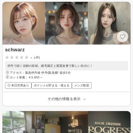
schwarz
-
(-件)
伊丹で続く信頼の技術。縮毛矯正と髪質改善で新しい自分に！
アクセス：阪急伊丹線 伊丹(阪急)駅 徒歩3分
カット単価：
￥3,850～
◎ 本日空席あり
ポイントが貯まる・使える
メンズ歓迎
その他の情報を表示