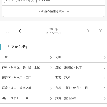
ポイントが貯まる・使える
メンズ歓迎
その他の情報を表示
205件
(5/7ページ)
エリアから探す
三宮
元町
神戸・兵庫区・長田区・北区
灘区・東灘区・岡本
須磨区・垂水区・西区
西宮・芦屋
尼崎・塚口・武庫之荘
宝塚・川西・伊丹・三田
明石・加古川・三木
姫路・播州赤穂