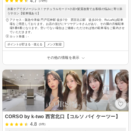
4.7
(79件)
水素ケアでダメージレス！ナチュラルモード×小顔×髪質改善でお客様の悩みに寄り添
うサロン【駐車場あり】
アクセス：阪急今津線 門戸厄神駅 徒歩7分 西宮北口駅 徒歩20分、RuLaNは駐車
場をご用意しております。お店の並びにマツヤデンキさんがあり、その隣の月極駐車
場5番6番になります。空いてない場合はご連絡いただければ他の駐車場をご案内させ
ていただきます。
カット単価：
-
ポイントが貯まる・使える
メンズ歓迎
その他の情報を表示
CORSO by k-two 西宮北口【コルソ バイ ケーツー】
4.8
(3件)