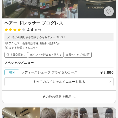
ヘアー ドレッサー プログレス
4.4
(5件)
ホンモノの美しさを追求するならダメージレス！
アクセス：山陽電鉄本線 飾磨駅 徒歩16分
カット単価：
￥1,100～
◎ 本日空席あり
ポイントが貯まる・使える
楽天ペイアプリ対応
スペシャルメニュー
￥8,800
レディースシェーブ ブライダルコース
初回
すべてのスペシャルメニューを見る
その他の情報を表示