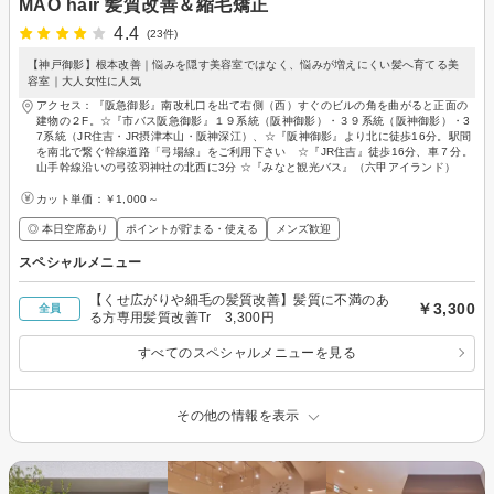
MAO hair 髪質改善＆縮毛矯正
4.4
(23件)
【神戸御影】根本改善｜悩みを隠す美容室ではなく、悩みが増えにくい髪へ育てる美
容室｜大人女性に人気
アクセス：『阪急御影』南改札口を出て右側（西）すぐのビルの角を曲がると正面の
建物の２F。☆『市バス阪急御影』１９系統（阪神御影）・３９系統（阪神御影）・3
7系統（JR住吉・JR摂津本山・阪神深江）、☆『阪神御影』より北に徒歩16分。駅間
を南北で繋ぐ幹線道路「弓場線」をご利用下さい ☆『JR住吉』徒歩16分、車７分。
山手幹線沿いの弓弦羽神社の北西に3分 ☆『みなと観光バス』（六甲アイランド）
カット単価：
￥1,000～
◎ 本日空席あり
ポイントが貯まる・使える
メンズ歓迎
スペシャルメニュー
【くせ広がりや細毛の髪質改善】髪質に不満のあ
￥3,300
全員
る方専用髪質改善Tr 3,300円
すべてのスペシャルメニューを見る
その他の情報を表示