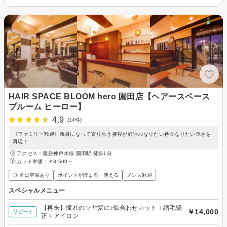
HAIR SPACE BLOOM hero 園田店【ヘアースペース
ブルーム ヒーロー】
4.9
(14件)
《ファミリー歓迎》親身になって寄り添う接客が好評♪♪なりたい色☆なりたい長さを
再現！
アクセス：阪急神戸本線 園田駅 徒歩1分
カット単価：
￥3,500～
◎ 本日空席あり
ポイントが貯まる・使える
メンズ歓迎
スペシャルメニュー
【再来】憧れのツヤ髪に♪似合わせカット＋縮毛矯
￥14,000
リピート
正＋アイロン