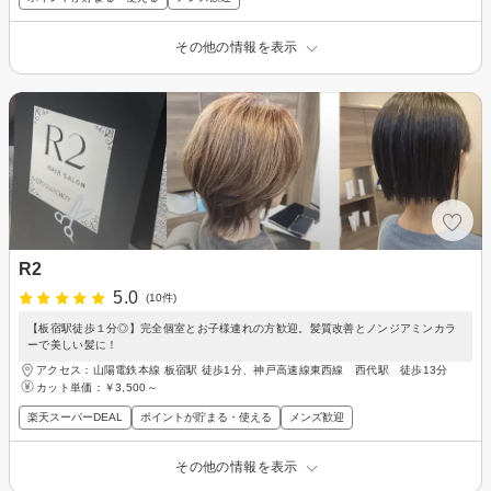
その他の情報を表示
R2
5.0
(10件)
【板宿駅徒歩１分◎】完全個室とお子様連れの方歓迎。髪質改善とノンジアミンカラ
ーで美しい髪に！
アクセス：山陽電鉄本線 板宿駅 徒歩1分、神戸高速線東西線 西代駅 徒歩13分
カット単価：
￥3,500～
楽天スーパーDEAL
ポイントが貯まる・使える
メンズ歓迎
その他の情報を表示