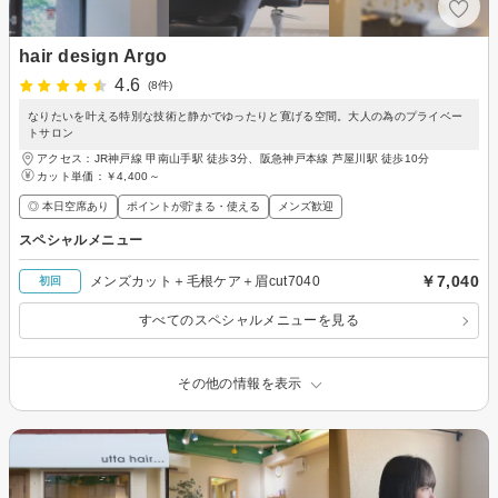
hair design Argo
4.6
(8件)
なりたいを叶える特別な技術と静かでゆったりと寛げる空間。大人の為のプライベー
トサロン
アクセス：JR神戸線 甲南山手駅 徒歩3分、阪急神戸本線 芦屋川駅 徒歩10分
カット単価：
￥4,400～
◎ 本日空席あり
ポイントが貯まる・使える
メンズ歓迎
スペシャルメニュー
￥7,040
メンズカット＋毛根ケア＋眉cut7040
初回
すべてのスペシャルメニューを見る
その他の情報を表示