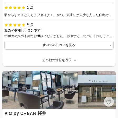
5.0
駅からすぐ！とてもアクセスよく、かつ、大通りから少し入った住宅街なので静かで良いところですね。 ずっと伸ばしてはいたのですが、乾燥しやすいのと、毛量が多くて面倒だったのもあり、思いきって切ることに。 無駄なく手早いカットでしたし、毛量をうまくコントロールしていただき、今のところ大きく困ることなく落ち着いています◎ やや癖毛なので、乾燥しやすい髪質だと教えていただき驚きでした。 ストパーを当てるとおさまりが良くなるとのことだったので、次回以降また相談したいと思います。
5.0
娘のイチ推しサロンです！
中学生の娘の予約でお世話になりました。 彼女にとってのイチ推しサロンです♪ 縮毛はここがダントツ、カットもほぼ思い通りにしてくれるから…とリピーターです。 いつも丁寧な対応、施術、ありがとうございます！！
すべての口コミを見る
その他の情報を表示
Vita by CREAR 桜井