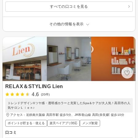
すべての口コミを見る
その他の情報を表示
RELAX＆STYLING Lien
4.6
(20件)
トレンドデザインXツヤ感・透明感カラーと充実したSpa＆ケアが大人気！高田市の人
気サロンＬｉｅｎ♪
アクセス：近鉄南大阪線 高田市駅 徒歩5分、JR和歌山線 高田(奈良)駅 徒歩10分
ポイントが貯まる・使える
楽天ペイアプリ対応
メンズ歓迎
口コミ