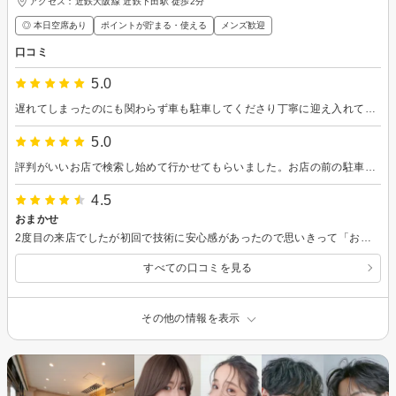
アクセス：近鉄大阪線 近鉄下田駅 徒歩2分
◎ 本日空席あり
ポイントが貯まる・使える
メンズ歓迎
口コミ
5.0
遅れてしまったのにも関わらず車も駐車してくださり丁寧に迎え入れてくださいました。 サクッと短い時間で満足する仕上がりにしてくださったのも良いなと思いました。 執拗に話しかけることもなく居心地が良くて、マッサージのツボも私の凝りポイントにしっかり当ててもらえて口から半分魂抜けました。一回目で緊張しましたがまた次も行ってみようと思いました。 ありがとうございました。
5.0
評判がいいお店で検索し始めて行かせてもらいました。お店の前の駐車場に入れるの時間かかっていると店員さんが『入れましょうか』と声かけて頂き助かりました。こちらの要望を丁寧に聞いていただき仕上げてもらいました。すっきり軽くなりました。またお願いしたいと思います。
4.5
おまかせ
2度目の来店でしたが初回で技術に安心感があったので思いきって「おまかせ」にしてみました。スタイリングもしやすく、ベリーショートではありますが気に入りました。ありがとうございます。
すべての口コミを見る
その他の情報を表示