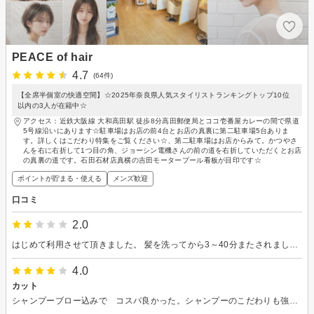
PEACE of hair
4.7
(64件)
【全席半個室の快適空間】☆2025年奈良県人気スタイリストランキングトップ10位
以内の3人が在籍中☆
アクセス：近鉄大阪線 大和高田駅 徒歩8分高田郵便局とココ壱番屋カレーの間で県道
5号線沿いにあります☆駐車場はお店の前4台とお店の真裏に第二駐車場5台ありま
す。詳しくはこだわり特集をご覧ください☆、第二駐車場はお店からみて。かつやさ
んを右に右折して1つ目の角、ジョーシン電機さんの前の道を右折していただくとお店
の真裏の道です。石田石材店真横の吉田モータープール看板が目印です☆
ポイントが貯まる・使える
メンズ歓迎
口コミ
2.0
はじめて利用させて頂きました。 髪を洗ってから3～40分またされました。 待たされている間、担当のお姉さんは自分の小学生くらいのお子さんと後ろで一緒にご飯を食べていました。流石にこちらも時間とお金を使って来ているので仕事とプライベートはきっちり分けて欲しいなと感じました。予約までしてきているのにどういうつもりなのかなと思いました。 百歩譲って、私が常連なのであればまだ理解できますがはじめて来て知らんとこのお子さんのせいでこちらの時間を無駄にされるのはしんどかったです。仕事場につれてくるのは良いですが家の事情についてはお客さんからしたら関係ない事なのでもう少し考えてほしかったです。
4.0
カット
シャンプーブロー込みで コスパ良かった。シャンプーのこだわりも強く 丁寧な説明をしてもらいましたよ。思ったように仕上げて頂きました。