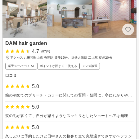
DAM hair garden
4.7
(87件)
アクセス：JR和歌山線 香芝駅 徒歩15分、近鉄大阪線 二上駅 徒歩20分
楽天スーパーDEAL
ポイントが貯まる・使える
メンズ歓迎
口コミ
5.0
娘の初めてのブリーチ・カラーに関しての質問・疑問に丁寧にわかりやすく回答してくださいました。 本人の希望通りに施術していただきどうもありがとうございました。
5.0
髪の毛が多くて、自分が思うようなスッキリとしたショートヘアは無理なのかな……と諦めていたのですが、こちらの美容院で希望を叶えて頂けました。 『むっちゃイイ！』とたくさんの人に言ってもらえました。ありがとうございました。
5.0
久しぶりに予約したけど田中さんの接客と全て完璧過ぎてさすがベテラン