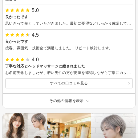
5.0
良かったです
思いきって短くしていただきました。最初に要望などしっかり確認してくださり、安心してお任せできました。すっきり軽くなり、トリートメントのおかげで髪の毛も柔らかくなり満足です。 担当していただいた方をはじめスタッフの皆様気さくながら丁寧な対応で、店内の雰囲気も落ち着いていて、居心地良く過ごせました。 ありがとうございました！
4.5
良かったです
接客、雰囲気、技術全て満足しました。 リピート検討します。
4.0
丁寧な対応とヘッドマッサージに癒されました
お名前失念しましたが、若い男性の方が要望を確認しながら丁寧にカットして頂き、初めての冒険としては良い感じで満足しています。上野さんの洗髪時のヘッドマッサージは最高でした。普段東京の為、帰省時のみですが、またお願いしたいです。駐車場も広くて便利。ありがとうございました！
すべての口コミを見る
その他の情報を表示