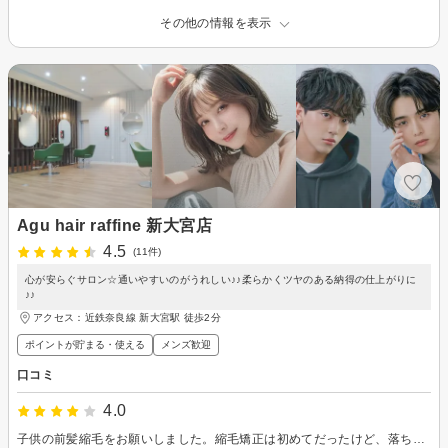
その他の情報を表示
Agu hair raffine 新大宮店
4.5
(11件)
心が安らぐサロン☆通いやすいのがうれしい♪♪柔らかくツヤのある納得の仕上がりに
♪♪
アクセス：近鉄奈良線 新大宮駅 徒歩2分
ポイントが貯まる・使える
メンズ歓迎
口コミ
4.0
子供の前髪縮毛をお願いしました。縮毛矯正は初めてだったけど、落ち着いた雰囲気で子供もリラックスしていました。 前髪と前髪横の毛がくるくるなって朝が大変だったけど、楽になりました。 かわいいと学校でも好評だったみたいで、やって良かったです。