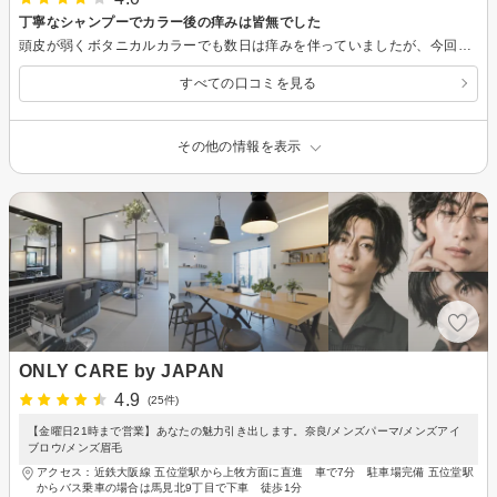
丁寧なシャンプーでカラー後の痒みは皆無でした
頭皮が弱くボタニカルカラーでも数日は痒みを伴っていましたが、今回は丁寧なシャンプーで痒くなることはありませんでした。これからも宜しくお願いします。
すべての口コミを見る
その他の情報を表示
ONLY CARE by JAPAN
4.9
(25件)
【金曜日21時まで営業】あなたの魅力引き出します。奈良/メンズパーマ/メンズアイ
ブロウ/メンズ眉毛
アクセス：近鉄大阪線 五位堂駅から上牧方面に直進 車で7分 駐車場完備 五位堂駅
からバス乗車の場合は馬見北9丁目で下車 徒歩1分