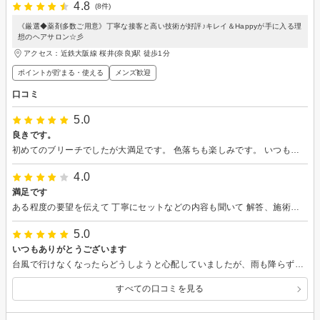
4.8
(8件)
《厳選◆薬剤多数ご用意》丁寧な接客と高い技術が好評♪キレイ＆Happyが手に入る理
想のヘアサロン☆彡
アクセス：近鉄大阪線 桜井(奈良)駅 徒歩1分
ポイントが貯まる・使える
メンズ歓迎
口コミ
5.0
良きです。
初めてのブリーチでしたが大満足です。 色落ちも楽しみです。 いつもありがとうございます
4.0
満足です
ある程度の要望を伝えて 丁寧にセットなどの内容も聞いて 解答、施術いただけました
5.0
いつもありがとうございます
台風で行けなくなったらどうしようと心配していましたが、雨も降らず、今回のカットカラーも大満足でした。前回の縮毛矯正のおかげで毎日ハンドブローだけでスタイルを保てています。また行きます！
すべての口コミを見る