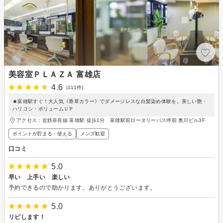
美容室ＰＬＡＺＡ 富雄店
4.6
(111件)
★富雄駅すぐ！大人気《香草カラー》でダメージレスな白髪染め体験を。美しい艶・
ハリコシ・ボリュームＵＰ
アクセス：近鉄奈良線 富雄駅 徒歩1分 富雄駅前ロータリーバス停前 奥川ビル3F
ポイントが貯まる・使える
メンズ歓迎
口コミ
5.0
早い 上手い 楽しい
予約できるので助かります。ありがとうございます。
5.0
リピします！