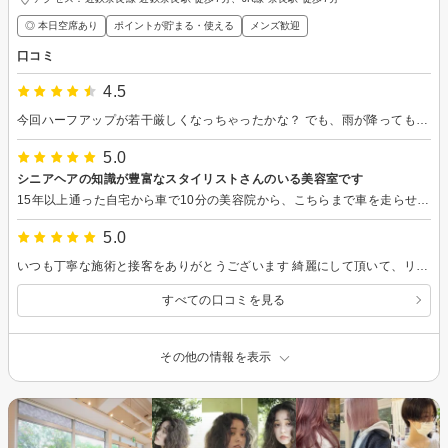
◎ 本日空席あり
ポイントが貯まる・使える
メンズ歓迎
口コミ
4.5
今回ハーフアップが若干厳しくなっちゃったかな？ でも、雨が降ってもそれなりにまとまるカット技術で、この季節とっても助かります！
5.0
シニアヘアの知識が豊富なスタイリストさんのいる美容室です
15年以上通った自宅から車で10分の美容院から、こちらまで車を走らせること約1時間ちょっと 2回目の来店です 今回はこれからの季節、新緑をイメージして青緑色のヘアマニキュアにしてみました 増えてきた白髪はしばらくのあいだ光の加減で玉虫色のような光沢に、その後ほんのりブルーがかったシルバーへと落ち着く髪色の変化を楽しんでいます そのヘアマニキュアの色選び、これからの暑さに合わせた扱いやすい髪の長さにカットすること、そして日々のお手入れまで、私の要望をしっかりと聞き入れながらプロの助言もいただきました 初回と同じく丁寧な施術と、確かな技術を感じる仕上がりに大満足です、ありがとうございました！ 遠くても通いたい美容室です 今後ともどうぞよろしくお願いいたします
5.0
いつも丁寧な施術と接客をありがとうございます 綺麗にして頂いて、リフレッシュもさせて頂いて、 お仕事頑張れます！！ またお邪魔します ありがとうございました
すべての口コミを見る
その他の情報を表示