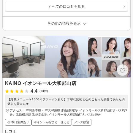
すべての口コミを見る
その他の情報を表示
KAINO イオンモール大和郡山店
4.4
(13件)
【対象メニュー￥1000オフクーポンあり】丁寧な技術と心のこもった接客であなたの
魅力を最大に★
アクセス：JR関西本線・JR大和路線 郡山(奈良)駅 イオンモール大和郡山行きバス約5
分、近鉄橿原線 近鉄郡山駅 イオンモール大和郡山行きバス約10分
◎ 本日空席あり
ポイントが貯まる・使える
メンズ歓迎
口コミ