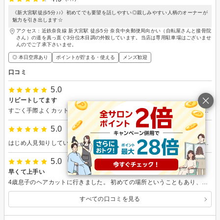
《新大宮駅徒歩5分♪♪》初めてでも要望を話しやすい◎親しみやすい人柄のオーナーが
魅力を引き出します☆
アクセス：近鉄奈良線 新大宮駅 徒歩5分 奈良中央郵便局向かい（自転屋さんと接骨院
さん）の道を真っ直ぐ3分位木目調の外観しています。当店は専用駐車場はございませ
んのでご了承下さいませ。
◎ 本日空席あり
ポイントが貯まる・使える
メンズ歓迎
口コミ
5.0
リピートしてます
すごく手際よくカットしてくれて、子供も座るのが飽きたりせずにカットできるので、いつもお願いしています。 色々カットの名前などわからなくて、わかるように説明してくれたりしてかっこよくカットしてくれました。 相談乗りながらパッパっと切ってくれて３０分もかからなかったです）笑
5.0
はじめ人見知りしていましたが、本人に合わせて向き合いながらママ抱っこ体勢にてスタート ファーストカットで、一緒に来ていたパパに切らせて下さり、持ち帰り用に袋に入れて頂けました 3歳まで伸ばし続けたロン毛をスッキリ、入店してからたった6分で終了でした！お陰様で、本人も飽きる事なく余裕な様子で、イヤイヤ期がむしろ楽しんでカット出来て助かりました🥹
5.0
早くて上手い
4歳息子のヘアカットに行きました。 初めての場所ということもあり、タオルやケープを嫌がる中、宥めながら15分程度でちゃちゃっと仕上げてくださり、ありがとうございました。 最後にお菓子をいただき息子も大満足でした。 また利用します。
すべての口コミを見る