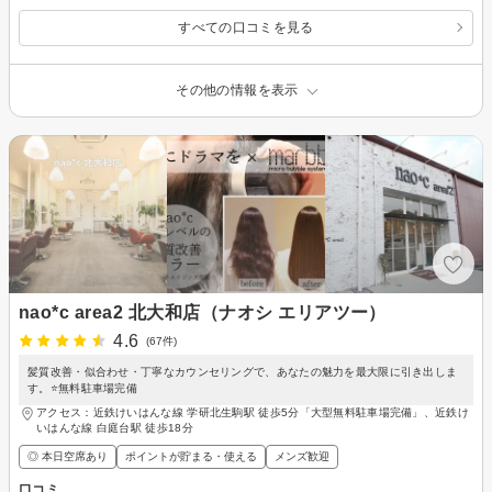
すべての口コミを見る
その他の情報を表示
nao*c area2 北大和店（ナオシ エリアツー）
4.6
(67件)
髪質改善・似合わせ・丁寧なカウンセリングで、あなたの魅力を最大限に引き出しま
す。⭐無料駐車場完備
アクセス：近鉄けいはんな線 学研北生駒駅 徒歩5分「大型無料駐車場完備」、近鉄け
いはんな線 白庭台駅 徒歩18分
◎ 本日空席あり
ポイントが貯まる・使える
メンズ歓迎
口コミ