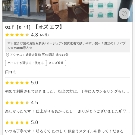
oz f［e・f］【オズ エフ】
4.8
(22件)
本日空き◎髪のお悩み解決♪オージュア×髪質改善で扱いやすい髪へ！魔法のナノバブ
ル☆marbb導入☆
アクセス：近鉄大阪線 五位堂駅 徒歩18分
ポイントが貯まる・使える
メンズ歓迎
口コミ
5.0
初めて利用させて頂きました。 担当の方は、丁寧にカウンセリングもしてくださり、現状をしっかり把握した上であった髪型や今後のことも説明してくださり、安心できました。 また、他のスタッフの方も丁寧に接してくださりました。また次回も宜しくお願いします。
4.5
楽しかったです！ 仕上がりも良かったし！ ありがとうございました!(´▽｀)
5.0
いつも丁寧です！ 明るくて たのしく 似合うスタイルを作ってくださるので うれしいです！