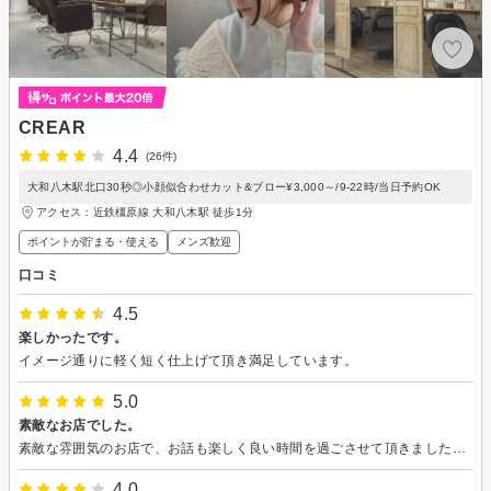
CREAR
4.4
(26件)
大和八木駅北口30秒◎小顔似合わせカット&ブロー¥3,000～/9-22時/当日予約OK
アクセス：近鉄橿原線 大和八木駅 徒歩1分
ポイントが貯まる・使える
メンズ歓迎
口コミ
4.5
楽しかったです。
イメージ通りに軽く短く仕上げて頂き満足しています。
5.0
素敵なお店でした。
素敵な雰囲気のお店で、お話も楽しく良い時間を過ごさせて頂きました。 仕上がりも満足でした。
4.0