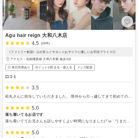
Agu hair reign 大和八木店
4.5
(28件)
《ファミリー歓迎》心が安らぐサロン☆おサイフに優しいお手頃プライス◎
アクセス：近鉄橿原線 大和八木駅 徒歩3分
◎ 本日空席あり
ポイントが貯まる・使える
メンズ歓迎
口コミ
3.5
松丸さんに担当していただきました。 県外から引っ越してきて初めての美容室、初めてお願いするスタイリストさんだったので不安もありましたが、丁寧に施術していただきました。 入店した時ちょっとそっけない感じだったので、個人的にはあそこで笑顔だったら嬉しかったなと 笑 またお願いしようと思ってます。
5.0
落ち着いてるお店です
落ち着いててお兄さんも話しやすくよい時間になりました(*´ω｀*) また宜しくお願いします★
5.0