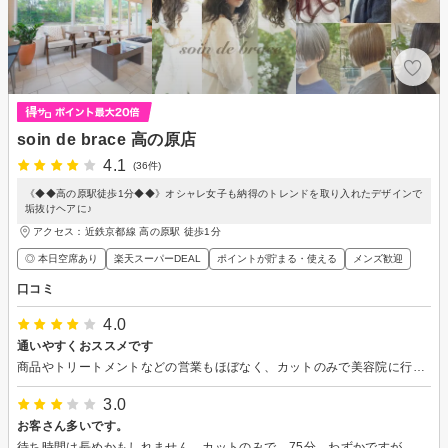
soin de brace 高の原店
4.1
(36件)
《◆◆高の原駅徒歩1分◆◆》オシャレ女子も納得のトレンドを取り入れたデザインで
垢抜けヘアに♪
アクセス：近鉄京都線 高の原駅 徒歩1分
◎ 本日空席あり
楽天スーパーDEAL
ポイントが貯まる・使える
メンズ歓迎
口コミ
4.0
通いやすくおススメです
商品やトリートメントなどの営業もほぼなく、カットのみで美容院に行く自分には通いやすいところです。技術も要望どおりにしていただけるので、満足しています。
3.0
お客さん多いです。
待ち時間は長めかもしれません。カットのみで、75分。わずかですが、左右の長さが違うので、技術店を星3にさせてもらいました。前回は満足のいく仕上がりだったので、残念です。