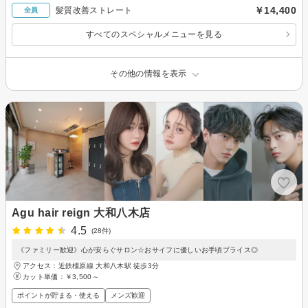
￥14,400
髪質改善ストレート
全員
すべてのスペシャルメニューを見る
その他の情報を表示
Agu hair reign 大和八木店
4.5
(28件)
《ファミリー歓迎》心が安らぐサロン☆おサイフに優しいお手頃プライス◎
アクセス：近鉄橿原線 大和八木駅 徒歩3分
カット単価：
￥3,500～
ポイントが貯まる・使える
メンズ歓迎