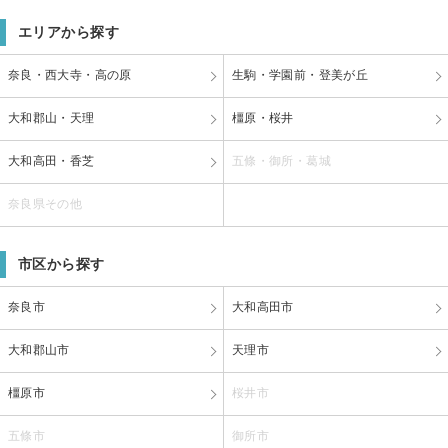
エリアから探す
奈良・西大寺・高の原
生駒・学園前・登美が丘
大和郡山・天理
橿原・桜井
大和高田・香芝
五條・御所・葛城
奈良県その他
市区から探す
奈良市
大和高田市
大和郡山市
天理市
橿原市
桜井市
五條市
御所市