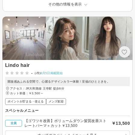
その他の情報を表示
Lindo hair
-
(-件)
8月5日掲載開始
開放感あふれる空間で、心躍るデザインカラー体験！至福のひとときを。
アクセス：JR大和路線 王寺駅 徒歩6分
カット単価：
￥3,500～
ポイントが貯まる・使える
メンズ歓迎
スペシャルメニュー
【ゴワツキ改善】ボリュームダウン髪質改善スト
￥13,500
全員
レートパーマ＋カット￥13,500