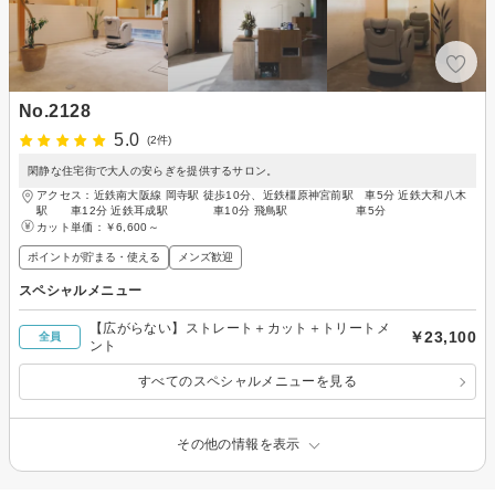
No.2128
5.0
(2件)
閑静な住宅街で大人の安らぎを提供するサロン。
アクセス：近鉄南大阪線 岡寺駅 徒歩10分、近鉄橿原神宮前駅 車5分 近鉄大和八木
駅 車12分 近鉄耳成駅 車10分 飛鳥駅 車5分
カット単価：
￥6,600～
ポイントが貯まる・使える
メンズ歓迎
スペシャルメニュー
【広がらない】ストレート＋カット＋トリートメ
￥23,100
全員
ント
すべてのスペシャルメニューを見る
その他の情報を表示