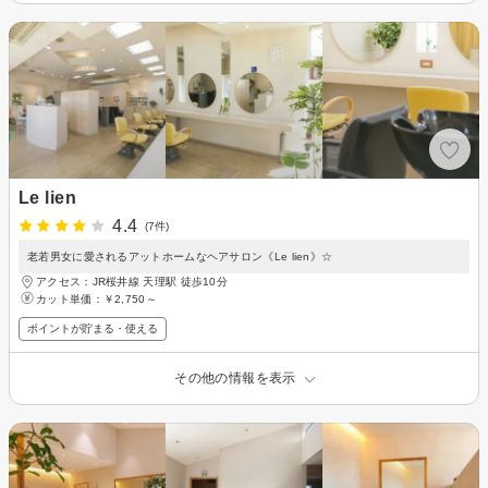
Le lien
4.4
(7件)
老若男女に愛されるアットホームなヘアサロン《Le lien》☆
アクセス：JR桜井線 天理駅 徒歩10分
カット単価：
￥2,750～
ポイントが貯まる・使える
その他の情報を表示