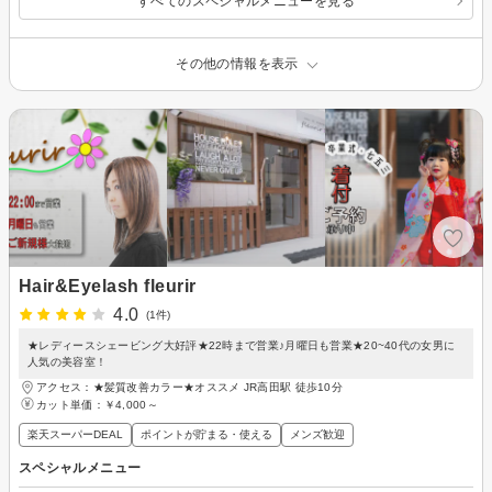
すべてのスペシャルメニューを見る
その他の情報を表示
Hair&Eyelash fleurir
4.0
(1件)
★レディースシェービング大好評★22時まで営業♪月曜日も営業★20~40代の女男に
人気の美容室！
アクセス：★髪質改善カラー★オススメ JR高田駅 徒歩10分
カット単価：
￥4,000～
楽天スーパーDEAL
ポイントが貯まる・使える
メンズ歓迎
スペシャルメニュー