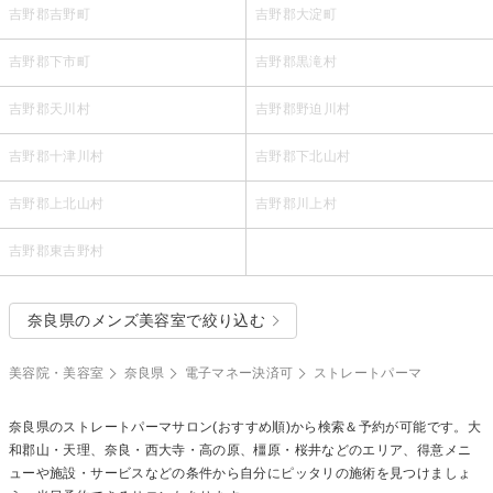
吉野郡吉野町
吉野郡大淀町
吉野郡下市町
吉野郡黒滝村
吉野郡天川村
吉野郡野迫川村
吉野郡十津川村
吉野郡下北山村
吉野郡上北山村
吉野郡川上村
吉野郡東吉野村
奈良県のメンズ美容室で絞り込む
美容院・美容室
奈良県
電子マネー決済可
ストレートパーマ
奈良県の
ストレートパーマ
サロン(おすすめ順)から検索＆予約が可能です。大
和郡山・天理、奈良・西大寺・高の原、橿原・桜井などのエリア、得意メニ
ューや施設・サービスなどの条件から自分にピッタリの施術を見つけましょ