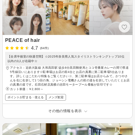
PEACE of hair
4.7
(64件)
【全席半個室の快適空間】☆2025年奈良県人気スタイリストランキングトップ10位
以内の3人が在籍中☆
アクセス：近鉄大阪線 大和高田駅 徒歩8分高田郵便局とココ壱番屋カレーの間で県道
5号線沿いにあります☆駐車場はお店の前4台とお店の真裏に第二駐車場5台ありま
す。詳しくはこだわり特集をご覧ください☆、第二駐車場はお店からみて。かつやさ
んを右に右折して1つ目の角、ジョーシン電機さんの前の道を右折していただくとお店
の真裏の道です。石田石材店真横の吉田モータープール看板が目印です☆
カット単価：
￥2,800～
ポイントが貯まる・使える
メンズ歓迎
その他の情報を表示