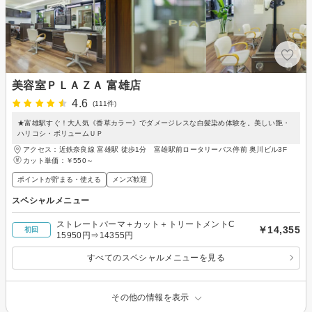
美容室ＰＬＡＺＡ 富雄店
4.6
(111件)
★富雄駅すぐ！大人気《香草カラー》でダメージレスな白髪染め体験を。美しい艶・
ハリコシ・ボリュームＵＰ
アクセス：近鉄奈良線 富雄駅 徒歩1分 富雄駅前ロータリーバス停前 奥川ビル3F
カット単価：
￥550～
ポイントが貯まる・使える
メンズ歓迎
スペシャルメニュー
ストレートパーマ＋カット＋トリートメントC
￥14,355
初回
15950円⇒14355円
すべてのスペシャルメニューを見る
その他の情報を表示