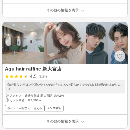
その他の情報を表示
Agu hair raffine 新大宮店
4.5
(11件)
心が安らぐサロン☆通いやすいのがうれしい♪♪柔らかくツヤのある納得の仕上がりに
♪♪
アクセス：近鉄奈良線 新大宮駅 徒歩2分
カット単価：
￥3,500～
ポイントが貯まる・使える
メンズ歓迎
その他の情報を表示