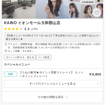
KAINO イオンモール大和郡山店
4.4
(13件)
【対象メニュー￥1000オフクーポンあり】丁寧な技術と心のこもった接客であなたの
魅力を最大に★
アクセス：JR関西本線・JR大和路線 郡山(奈良)駅 イオンモール大和郡山行きバス約5
分、近鉄橿原線 近鉄郡山駅 イオンモール大和郡山行きバス約10分
カット単価：
￥3,465～
ポイントが貯まる・使える
メンズ歓迎
スペシャルメニュー
【うねり解消★ポイント美髪ストレート】 カット
￥8,800
初回
＋ポイントストレート
すべてのスペシャルメニューを見る
その他の情報を表示