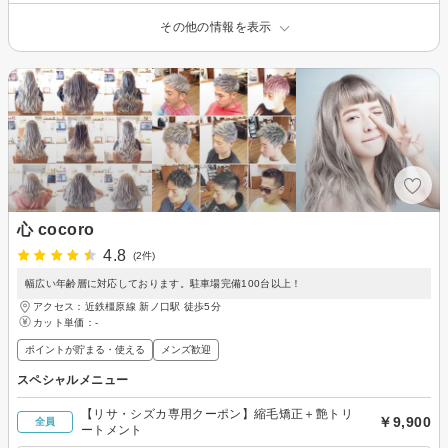
その他の情報を表示
心 cocoro
4.8
(2件)
幅広い年齢層に対応しております。駐車場完備100台以上！
アクセス：近鉄橿原線 新ノ口駅 徒歩5分
カット単価：
-
ポイントが貯まる・使える
メンズ歓迎
スペシャルメニュー
【リサ・シズカ専用クーポン】縮毛矯正＋艶トリ
￥9,900
全員
ートメント