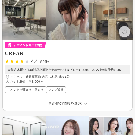
CREAR
4.4
(26件)
大和八木駅北口30秒◎小顔似合わせカット&ブロー¥3,000～/9-22時/当日予約OK
アクセス：近鉄橿原線 大和八木駅 徒歩1分
カット単価：
￥3,000～
ポイントが貯まる・使える
メンズ歓迎
その他の情報を表示