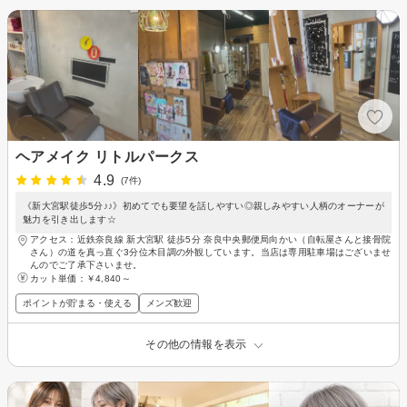
ヘアメイク リトルパークス
4.9
(7件)
《新大宮駅徒歩5分♪♪》初めてでも要望を話しやすい◎親しみやすい人柄のオーナーが
魅力を引き出します☆
アクセス：近鉄奈良線 新大宮駅 徒歩5分 奈良中央郵便局向かい（自転屋さんと接骨院
さん）の道を真っ直ぐ3分位木目調の外観しています。当店は専用駐車場はございませ
んのでご了承下さいませ。
カット単価：
￥4,840～
ポイントが貯まる・使える
メンズ歓迎
その他の情報を表示