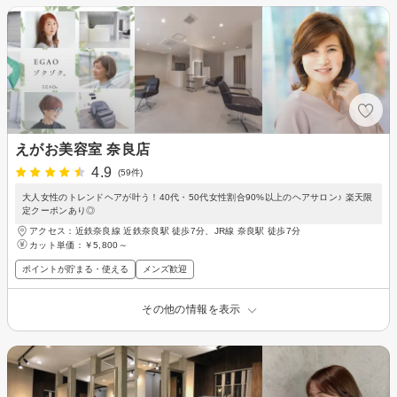
えがお美容室 奈良店
4.9
(59件)
大人女性のトレンドヘアが叶う！40代・50代女性割合90%以上のヘアサロン♪ 楽天限
定クーポンあり◎
アクセス：近鉄奈良線 近鉄奈良駅 徒歩7分、JR線 奈良駅 徒歩7分
カット単価：
￥5,800～
ポイントが貯まる・使える
メンズ歓迎
その他の情報を表示