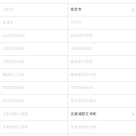
生駒市
香芝市
葛城市
宇陀市
山辺郡山添村
生駒郡平群町
生駒郡三郷町
生駒郡斑鳩町
生駒郡安堵町
磯城郡川西町
磯城郡三宅町
磯城郡田原本町
宇陀郡曽爾村
宇陀郡御杖村
高市郡高取町
高市郡明日香村
北葛城郡上牧町
北葛城郡王寺町
北葛城郡広陵町
北葛城郡河合町