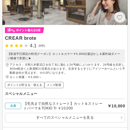
CREAR brote
4.1
(5件)
【新規平日限定の特別クーポン】カット＆カラー￥5,900白髪ぼかし＆紫外線ダメー
ジ補修で美髪に★
アクセス：大和八木駅北口を出て右に進むと24号線にぶつかります。24号線を左折し
300m程歩くと新賀町の交差点があります。左折するとすぐにアイツーホームという不
動産会社が見えます。その2Fになります。
カット単価：
￥3,000～
ポイントが貯まる・使える
メンズ歓迎
スペシャルメニュー
【毛先まで自然なストレート】カット＆ストレー
￥10,000
全員
トパーマ＆TOKIO Tr ￥10,000
すべてのスペシャルメニューを見る