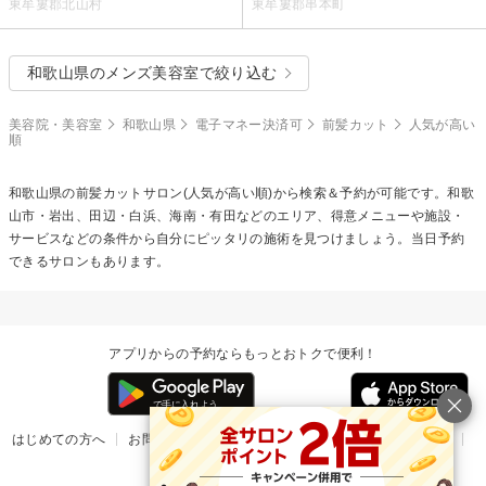
東牟婁郡北山村
東牟婁郡串本町
和歌山県のメンズ美容室で絞り込む
美容院・美容室
和歌山県
電子マネー決済可
前髪カット
人気が高い
順
和歌山県の
前髪カット
サロン(人気が高い順)から検索＆予約が可能です。和歌
山市・岩出、田辺・白浜、海南・有田などのエリア、得意メニューや施設・
サービスなどの条件から自分にピッタリの施術を見つけましょう。当日予約
できるサロンもあります。
アプリからの予約ならもっとおトクで便利！
はじめての方へ
お問い合わせ
ヘルプ
リリース情報
利用規約
掲載ご希望のサロン様