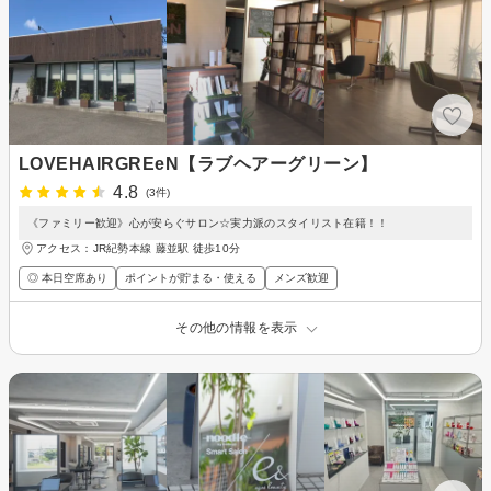
LOVEHAIRGREeN【ラブヘアーグリーン】
4.8
(3件)
《ファミリー歓迎》心が安らぐサロン☆実力派のスタイリスト在籍！！
アクセス：JR紀勢本線 藤並駅 徒歩10分
◎ 本日空席あり
ポイントが貯まる・使える
メンズ歓迎
その他の情報を表示