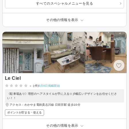
すべてのスペシャルメニューを見る
その他の情報を表示
Le Ciel
-
(-件)
6月8日掲載開始
《駐車場あり》理想のヘアスタイルが手に入る☆彡幅広いデザインをお任せくださ
い！！
アクセス：わかやま電鉄貴志川線 日前宮駅 徒歩10分
ポイントが貯まる・使える
その他の情報を表示