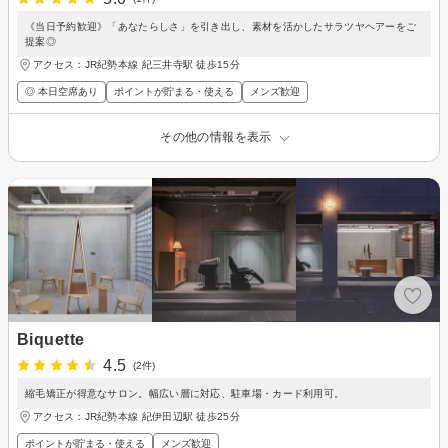
《当日予約歓迎》「あなたらしさ」を引き出し、素材を活かしたサラツヤヘアーをご
提案◎
アクセス：JR紀勢本線 紀三井寺駅 徒歩15分
◎ 本日空席あり
ポイントが貯まる・使える
メンズ歓迎
その他の情報を表示
Biquette
4.5
(2件)
縮毛矯正が得意なサロン。幅広い層に対応、駐車場・カード利用可。
アクセス：JR紀勢本線 紀伊田辺駅 徒歩25分
ポイントが貯まる・使える
メンズ歓迎