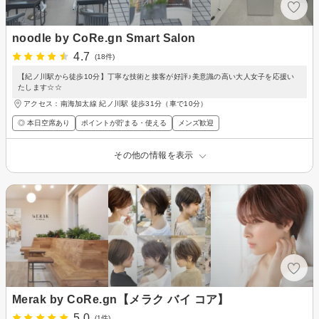
noodle by CoRe.gn Smart Salon
4.7
(18件)
【紀ノ川駅から徒歩10分】丁寧な技術と接客が好評♪美意識の高い大人女子を応援い
たします☆☆
アクセス：南海加太線 紀ノ川駅 徒歩31分（車で10分）
◎ 本日空席あり
ポイントが貯まる・使える
メンズ歓迎
その他の情報を表示
Merak by CoRe.gn【メラク バイ コア】
5.0
(1件)