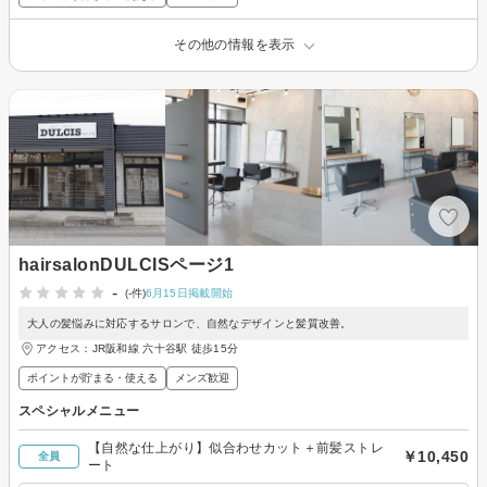
その他の情報を表示
hairsalonDULCISページ1
-
(-件)
6月15日掲載開始
大人の髪悩みに対応するサロンで、自然なデザインと髪質改善。
アクセス：JR阪和線 六十谷駅 徒歩15分
ポイントが貯まる・使える
メンズ歓迎
スペシャルメニュー
【自然な仕上がり】似合わせカット＋前髪ストレ
￥10,450
全員
ート