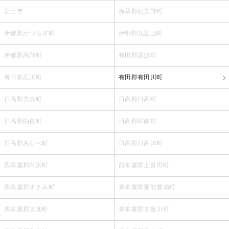
岩出市
海草郡紀美野町
伊都郡かつらぎ町
伊都郡九度山町
伊都郡高野町
有田郡湯浅町
有田郡広川町
有田郡有田川町
日高郡美浜町
日高郡日高町
日高郡由良町
日高郡印南町
日高郡みなべ町
日高郡日高川町
西牟婁郡白浜町
西牟婁郡上富田町
西牟婁郡すさみ町
東牟婁郡那智勝浦町
東牟婁郡太地町
東牟婁郡古座川町