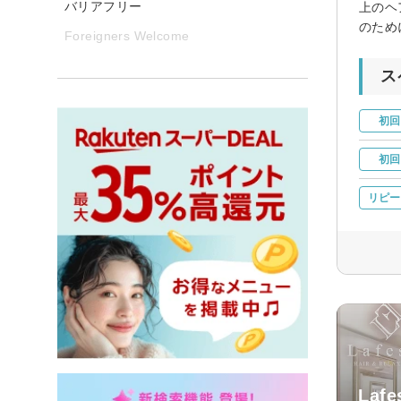
バリアフリー
上のヘ
のため
Foreigners Welcome
ス
初回
初回
リピー
Laf