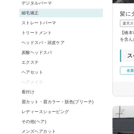
デジタルパーマ
縮毛矯正
髪に
ストレートパーマ
楽天ス
トリートメント
【橋本
を含ん
ヘッドスパ・頭皮ケア
炭酸ヘッドスパ
ス
エクステ
全員
ヘアセット
ヘアメイク
着付け
眉カット・眉カラー・脱色(ブリーチ)
レディースシェービング
その他(ヘア)
メンズヘアカット