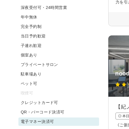
力を引
深夜受付可・24時間営業
年中無休
完全予約制
当日予約歓迎
子連れ歓迎
個室あり
プライベートサロン
nood
駐車場あり
ペット可
喫煙可
クレジットカード可
【紀
QR・バーコード決済可
◎ 本
電子マネー決済可
《ご新