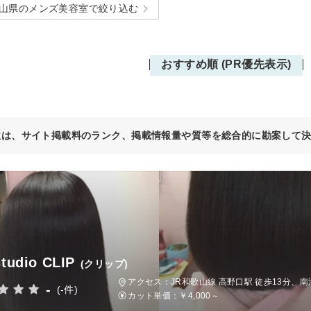
山県のメンズ美容室で絞り込む
おすすめ順 (PR優先表示)
位は、サイト掲載料のランク、掲載情報量や質等を総合的に勘案して
studio CLIP
(クリップ)
アクセス：JR和歌山線 高野口駅 徒歩13分
-
(-件)
カット単価：
￥4,000～