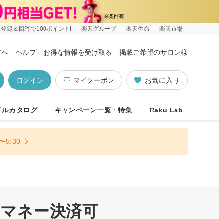
登録＆回答で100ポイント!
楽天グループ
楽天生命
楽天市場
方へ
ヘルプ
お得な情報を受け取る
掲載ご希望のサロン様
ログイン
マイクーポン
お気に入り
イルカタログ
キャンペーン一覧・特集
Raku Lab
5:30
子マネー決済可