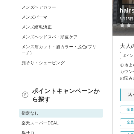
メンズヘアカラー
hai
メンズパーマ
6月15
メンズ縮毛矯正
メンズヘッドスパ・頭皮ケア
大人
メンズ眉カット・眉カラー・脱色(ブリ
ーチ)
ポイン
顔そり・シェービング
心地よ
カウン
の悩み
ポイントキャンペーンか
ス
ら探す
全員
指定なし
全員
楽天スーパーDEAL
得サロ