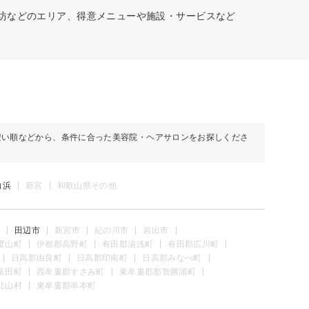
御坊などのエリア、得意メニューや施設・サービスなど
安い順などから、条件に合った美容院・ヘアサロンをお探しくださ
白浜
新宮
和歌山県その他
田辺市
新宮市
紀の川市
岩出市
度山町
伊都郡高野町
有田郡湯浅町
有田郡広川町
日高郡由良町
日高郡印南町
日高郡みなべ町
富田町
西牟婁郡すさみ町
東牟婁郡那智勝浦町
北山村
東牟婁郡串本町