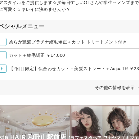
アスタイルをご提供します☆彡毎日忙しいOLさんや学生～メンズま
に可愛く☆キレイに決めませんか？
ペシャルメニュー
柔らか艶髪プラチナ縮毛矯正＋カット トリートメント付き
カット＋縮毛矯正 ￥14.000
【2回目限定】似合わせカット＋美髪ストレート＋AujuaTR ￥23,
ト
その他の情報を表示
esta HAIR 和歌山駅前店
(ラフェスタヘア ワカヤマエキマエ