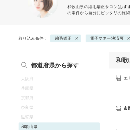
和歌山県の
縮毛矯正
サロン(おす
の条件から自分にピッタリの施
絞り込み条件：
縮毛矯正
電子マネー決済可
和歌
都道府県から探す
エ
大阪府
兵庫県
京都府
奈良県
市
滋賀県
和歌山県