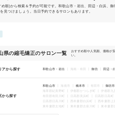
すめ順)から検索＆予約が可能です。和歌山市・岩出、田辺・白浜、
術を見つけましょう。当日予約できるサロンもあります。
おすすめ順や人気順、価格が
山県の縮毛矯正のサロン一覧
い。
リアから探す
和歌山市・岩出
海南・有田
御坊
田辺・
和歌山市
海南市
橋本市
有田市
御坊市
海草郡紀美野町
伊都郡かつらぎ町
伊都郡九
区から探す
有田郡有田川町
日高郡美浜町
日高郡日高町
日高郡日高川町
西牟婁郡白浜町
西牟婁郡上
東牟婁郡太地町
東牟婁郡古座川町
東牟婁郡