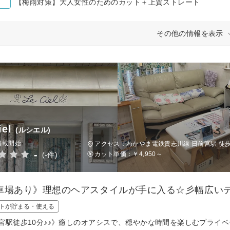
【梅雨対策】大人女性のためのカット＋上質ストレート
その他の情報を表示
iel
(ルシエル)
掲載開始
アクセス：わかやま電鉄貴志川線 日前宮駅 徒歩
-
(-件)
カット単価：
￥4,950～
車場あり》理想のヘアスタイルが手に入る☆彡幅広い
トが貯まる・使える
宮駅徒歩10分♪♪》癒しのオアシスで、穏やかな時間を楽しむプライ