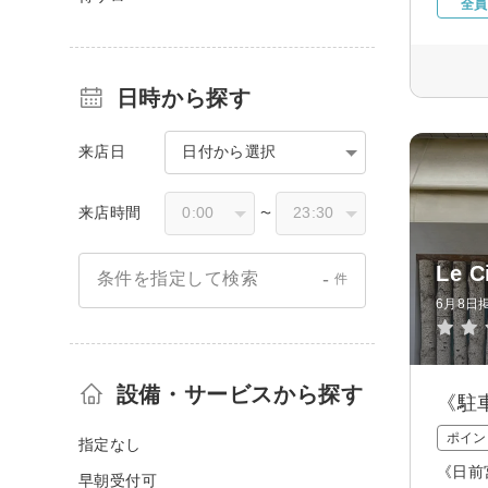
全員
日時から探す
来店日
日付から選択
来店時間
〜
Le C
-
条件を指定して検索
件
6月8日
設備・サービスから探す
《駐
ポイン
指定なし
《日前
早朝受付可