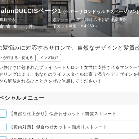
rsalonDULCISページ1
(ヘアーサロンドゥルキスページワン)
日掲載開始
アクセス：JR阪和線 六十谷駅 徒歩15分
-
(-件)
カット単価：
￥4,950～
の髪悩みに対応するサロンで、自然なデザインと髪質
トが貯まる・使える
メンズ歓迎
い静けさに包まれたプライベートサロン！女性に支持されるマンツー
セリングにより、あなたのライフスタイルに寄り添うヘアデザインを
から解放されるひとときをぜひ体感してください！
ペシャルメニュー
【自然な仕上がり】似合わせカット＋前髪ストレート
【梅雨対策】似合わせカット＋顔周りストレート