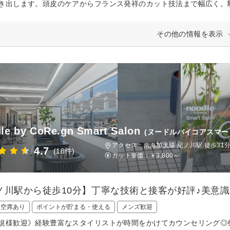
き出します。頭皮のケアからフランス発祥のカット技法まで幅広く。
その他の情報を表示
le by CoRe.gn Smart Salon
(ヌードルバイコアスマー
アクセス：南海加太線 紀ノ川駅 徒歩31
4.7
(18件)
カット単価：
￥3,800～
ノ川駅から徒歩10分】丁寧な技術と接客が好評♪美意
日空席あり
ポイントが貯まる・使える
メンズ歓迎
規様歓迎》経験豊富なスタイリストが時間をかけてカウンセリング◎