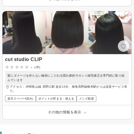
cut studio CLIP
-
(-件)
髪にダメージを作らない施術にこだわる隠れ家的サロン☆縮毛矯正を専門的に取り組
んでいます
アクセス：JR和歌山線 高野口駅 徒歩13分、南海高野線橋本駅からは送迎サービス有
り。
楽天スーパーDEAL
ポイントが貯まる・使える
メンズ歓迎
その他の情報を表示