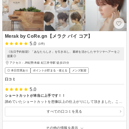
Merak by CoRe.gn【メラク バイ コア】
5.0
(1件)
《当日予約歓迎》「あなたらしさ」を引き出し、素材を活かしたサラツヤヘアーをご
提案◎
アクセス：JR紀勢本線 紀三井寺駅 徒歩15分
◎ 本日空席あり
ポイントが貯まる・使える
メンズ歓迎
口コミ
5.0
ショートカットが本当に上手です！！
諦めていたショートカットを想像以上の仕上がりにして頂きました。こんなにカットする方で違うのだと感動しました。本当にありがとうございました。またよろしくお願いします。
すべての口コミを見る
その他の情報を表示