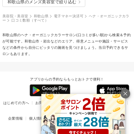
和歌山県のメンズ美容室で絞り込む
美容院・美容室
和歌山県
電子マネー決済可
ヘナ・オーガニックカラ
ー
口コミ数順（すべて）
和歌山県の
ヘナ・オーガニックカラー
サロン(口コミが多い順)から検索＆予約
が可能です。和歌山市・岩出などのエリア、得意メニューや施設・サービス
などの条件から自分にピッタリの施術を見つけましょう。当日予約できるサ
ロンもあります。
アプリからの予約ならもっとおトクで便利！
はじめての方へ
お問い合わせ
ヘルプ
リリース情報
利用規約
掲載ご希望のサロン様
企業情報
個人情報保護方針
楽天のサービス一覧
アプリ一覧
© Rakuten Group, Inc.