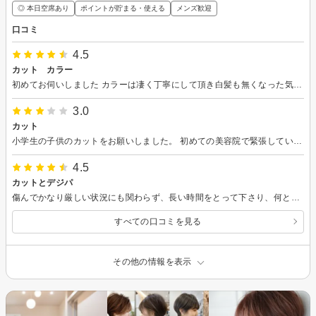
◎ 本日空席あり
ポイントが貯まる・使える
メンズ歓迎
口コミ
4.5
カット カラー
初めてお伺いしました カラーは凄く丁寧にして頂き白髪も無くなった気分になりました 又機会があればお伺いしたいと思います ありがとうございました
3.0
カット
小学生の子供のカットをお願いしました。 初めての美容院で緊張していましたが、話しかけてくれたりして、仕上がりも満足していました。 少し癖毛で、痛みもありボリュームのあった髪もすっきりカットしてくれました。髪質にあった手入れのアドバイスをしてくれて参考になりました。 また、利用したいと思いました。
4.5
カットとデジパ
傷んでかなり厳しい状況にも関わらず、長い時間をとって下さり、何とか希望するデジパがかかる様にして下さいました。 カットの、方法が私の好まない切り方だった為星マイナス0.5にさせて戴きました。 まだ、シャンプーしていないので解りませんが、丁寧なお仕事していただいたので、個人的には満足です。
すべての口コミを見る
その他の情報を表示