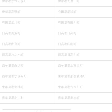
伊都郡かつらぎ町
伊都郡九度山町
伊都郡高野町
有田郡湯浅町
有田郡広川町
有田郡有田川町
日高郡美浜町
日高郡日高町
日高郡由良町
日高郡印南町
日高郡みなべ町
日高郡日高川町
西牟婁郡白浜町
西牟婁郡上富田町
西牟婁郡すさみ町
東牟婁郡那智勝浦町
東牟婁郡太地町
東牟婁郡古座川町
東牟婁郡北山村
東牟婁郡串本町