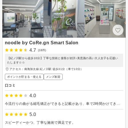
noodle by CoRe.gn Smart Salon
4.7
(18件)
【紀ノ川駅から徒歩10分】丁寧な技術と接客が好評♪美意識の高い大人女子を応援い
たします☆☆
アクセス：南海加太線 紀ノ川駅 徒歩31分（車で10分）
ポイントが貯まる・使える
メンズ歓迎
口コミ
4.0
今流行りの曲がる縮毛矯正ができると記載があり、車で2時間かけてきました。 曲がる縮毛矯正にも色んなやり方や種類があるのでしょうか。インスタやTikTokて見る曲がる縮毛矯正ではありませんでした。
5.0
スピーディーかつ、丁寧な施術で満足です。