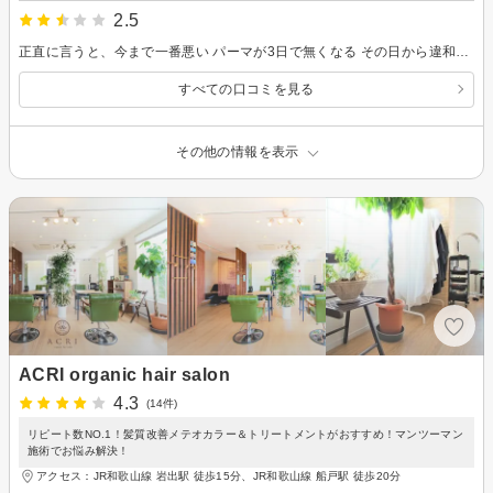
2.5
正直に言うと、今まで一番悪い パーマが3日で無くなる その日から違和感 パーマかなりゆるい 大丈夫って位に(T_T)
すべての口コミを見る
その他の情報を表示
ACRI organic hair salon
4.3
(14件)
リピート数NO.1！髪質改善メテオカラー＆トリートメントがおすすめ！マンツーマン
施術でお悩み解決！
アクセス：JR和歌山線 岩出駅 徒歩15分、JR和歌山線 船戸駅 徒歩20分