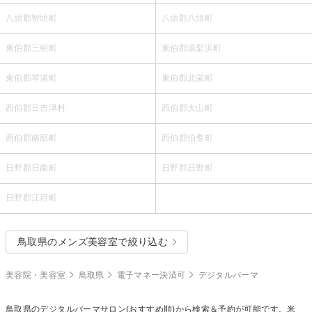
八頭郡智頭町
八頭郡八頭町
東伯郡三朝町
東伯郡湯梨浜町
東伯郡琴浦町
東伯郡北栄町
西伯郡日吉津村
西伯郡大山町
西伯郡南部町
西伯郡伯耆町
日野郡日南町
日野郡日野町
日野郡江府町
鳥取県のメンズ美容室で絞り込む
美容院・美容室
鳥取県
電子マネー決済可
デジタルパーマ
鳥取県の
デジタルパーマ
サロン(おすすめ順)から検索＆予約が可能です。米