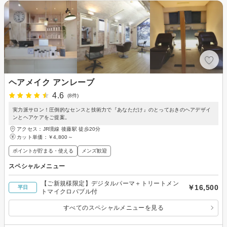
ヘアメイク アンレーブ
4.6
(8件)
実力派サロン！圧倒的なセンスと技術力で『あなただけ』のとっておきのヘアデザイ
ンとヘアケアをご提案。
アクセス：JR境線 後藤駅 徒歩20分
カット単価：
￥4,800～
ポイントが貯まる・使える
メンズ歓迎
スペシャルメニュー
【ご新規様限定】デジタルパーマ＋トリートメン
￥16,500
平日
トマイクロバブル付
すべてのスペシャルメニューを見る