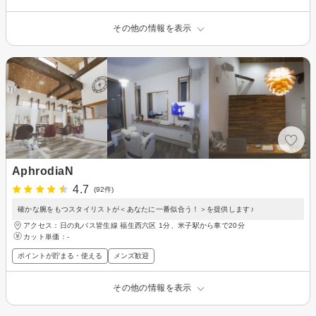
その他の情報を表示
AphrodiaN
4.7
(92件)
確かな腕をもつスタイリストが＜あなたに一番似合う！＞を提供します♪
アクセス：日の丸バス皆生線 福生西六区 1分、米子駅から車で20分
カット単価：
-
ポイントが貯まる・使える
メンズ歓迎
その他の情報を表示