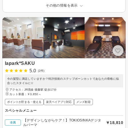
その他の情報を表示
lapark*SAKU
5.0
(2件)
今の髪型に満足していますか？特許技術のステップボーンカットであなたの骨格に似
合ったスタイルに☆
アクセス：JR境線 後藤駅 徒歩17分
カット単価：
￥3,850～
ポイントが貯まる・使える
楽天ペイアプリ対応
メンズ歓迎
スペシャルメニュー
【デザインしながらケア！】TOKIOSINKAデジタ
￥18,810
全員
ルパーマ