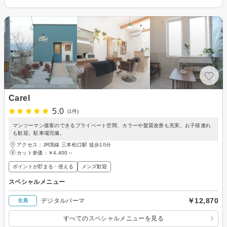
Carel
5.0
(1件)
マンツーマン接客のできるプライベート空間、カラーや髪質改善も充実。お子様連れ
も歓迎。駐車場完備。
アクセス：JR境線 三本松口駅 徒歩10分
カット単価：
￥4,400～
ポイントが貯まる・使える
メンズ歓迎
スペシャルメニュー
￥12,870
デジタルパーマ
全員
すべてのスペシャルメニューを見る