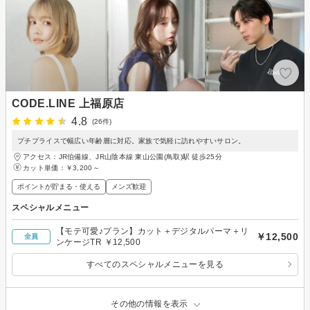
CODE.LINE 上福原店
4.8
(26件)
プチプライスで幅広い年齢層に対応。家族で気軽に訪れやすいサロン。
アクセス：JR伯備線、JR山陰本線 東山公園(鳥取)駅 徒歩25分
カット単価：
￥3,200～
ポイントが貯まる・使える
メンズ歓迎
スペシャルメニュー
【モテ可愛♪プラン】カット＋デジタルパーマ＋リ
￥12,500
全員
ンケージTR ￥12,500
すべてのスペシャルメニューを見る
その他の情報を表示