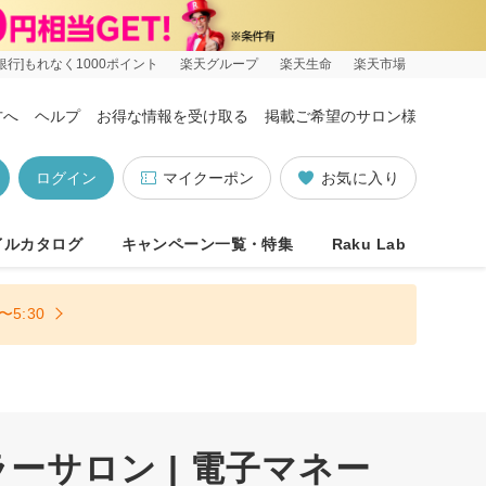
銀行]もれなく1000ポイント
楽天グループ
楽天生命
楽天市場
方へ
ヘルプ
お得な情報を受け取る
掲載ご希望のサロン様
ログイン
マイクーポン
お気に入り
イルカタログ
キャンペーン一覧・特集
Raku Lab
5:30
サロン | 電子マネー