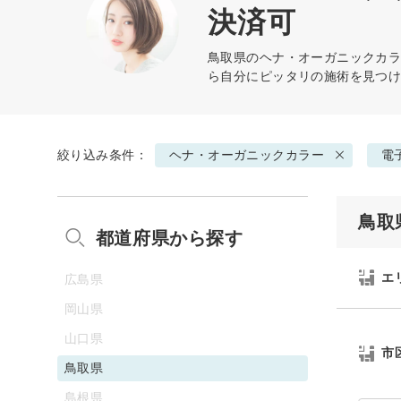
決済可
鳥取県の
ヘナ・オーガニックカ
ら自分にピッタリの施術を見つ
絞り込み条件：
ヘナ・オーガニックカラー
電
鳥取
都道府県から探す
エ
広島県
岡山県
山口県
市
鳥取県
島根県