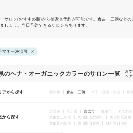
ラー
サロン(おすすめ順)から検索＆予約が可能です。倉吉・三朝など
けましょう。当日予約できるサロンもあります。
子マネー決済可
おす
県のヘナ・オーガニックカラーのサロン一覧
ヘア
リアから探す
鳥取市
倉吉・三朝
米子・境港・大山
鳥
鳥取市
米子市
倉吉市
境港市
岩美郡岩
区から探す
東伯郡三朝町
東伯郡湯梨浜町
東伯郡琴浦町
西伯郡南部町
西伯郡伯耆町
日野郡日南町