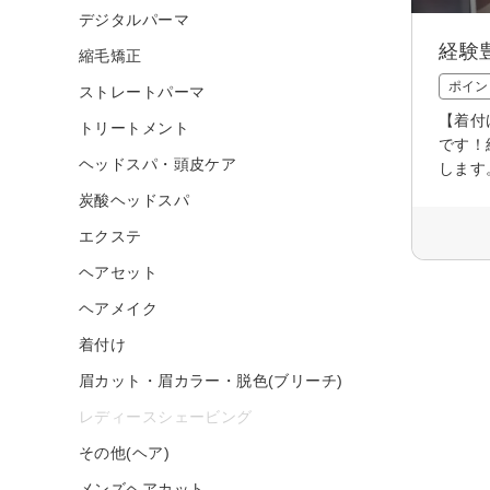
デジタルパーマ
経験
縮毛矯正
ポイン
ストレートパーマ
【着付
トリートメント
です！
ヘッドスパ・頭皮ケア
します
炭酸ヘッドスパ
エクステ
ヘアセット
ヘアメイク
着付け
眉カット・眉カラー・脱色(ブリーチ)
レディースシェービング
その他(ヘア)
メンズヘアカット