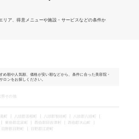
のエリア、得意メニューや施設・サービスなどの条件か
すめ順や人気順、価格が安い順などから、条件に合った美容院・
サロンをお探しください。
取県その他
美町
八頭郡若桜町
八頭郡智頭町
八頭郡八頭町
東伯郡北栄町
西伯郡日吉津村
西伯郡大山町
日野郡日野町
日野郡江府町