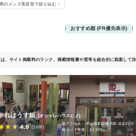
県のメンズ美容室で絞り込む
おすすめ順 (PR優先表示)
位は、サイト掲載料のランク、掲載情報量や質等を総合的に勘案して
ゃれはうす姫
(オシャレハウスヒメ)
アクセス：JR山陰本線 倉吉駅 徒歩20分
4.9
(16件)
カット単価：
￥1,980～