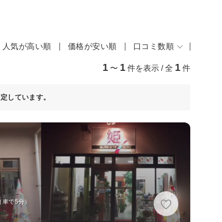
人気が高い順
価格が安い順
口コミ数順
1
1
1
〜
件を表示 / 全
件
決定しています。
（車で5分）