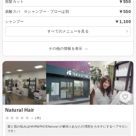
￥550
前髪カット
￥550
炭酸スパ ※シャンプー・ブローは別
￥1,100
シャンプー
すべてのメニューを見る
その他の情報を表示
Natural Hair
-
(-件)
髪と肌の悩みはHAIR&FACENatural が解決☆あなたの理想をカタチにするヘアサロン
です♪