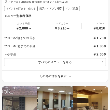
アクセス：JR姫新線 勝間田駅 徒歩57分（車で12分）
ポイントが貯まる・使える
楽天ペイアプリ対応
メンズ歓迎
メニュー別参考価格
カット単価
ヘアカラー
パーマ
￥2,000～
￥6,210～
￥8,010～
￥1,700
ブロー/S:顎までの長さ
￥1,800
ブロー/M:肩までの長さ
￥2,000
～小学生
すべてのメニューを見る
その他の情報を表示