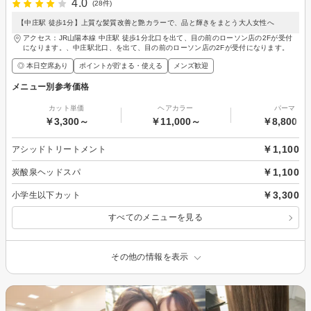
4.0
(28件)
【中庄駅 徒歩1分】上質な髪質改善と艶カラーで、品と輝きをまとう大人女性へ
アクセス：JR山陽本線 中庄駅 徒歩1分北口を出て、目の前のローソン店の2Fが受付
になります。、中庄駅北口、を出て、目の前のローソン店の2Fが受付になります。
◎ 本日空席あり
ポイントが貯まる・使える
メンズ歓迎
メニュー別参考価格
カット単価
ヘアカラー
パーマ
￥3,300～
￥11,000～
￥8,800～
￥1,100
アシッドトリートメント
￥1,100
炭酸泉ヘッドスパ
￥3,300
小学生以下カット
すべてのメニューを見る
その他の情報を表示