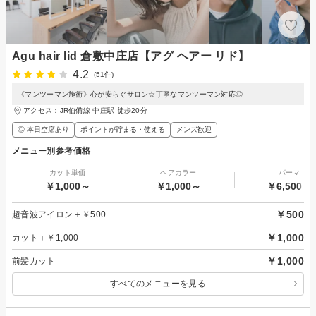
Agu hair lid 倉敷中庄店【アグ ヘアー リド】
4.2
(51件)
《マンツーマン施術》心が安らぐサロン☆丁寧なマンツーマン対応◎
アクセス：JR伯備線 中庄駅 徒歩20分
◎ 本日空席あり
ポイントが貯まる・使える
メンズ歓迎
メニュー別参考価格
カット単価
ヘアカラー
パーマ
￥1,000～
￥1,000～
￥6,500～
￥500
超音波アイロン＋￥500
￥1,000
カット＋￥1,000
￥1,000
前髪カット
すべてのメニューを見る