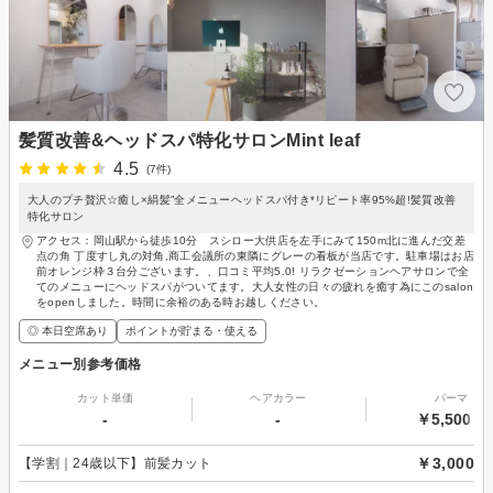
髪質改善&ヘッドスパ特化サロンMint leaf
4.5
(7件)
大人のプチ贅沢☆癒し×絹髪”全メニューヘッドスパ付き*リピート率95%超!髪質改善
特化サロン
アクセス：岡山駅から徒歩10分 スシロー大供店を左手にみて150m北に進んだ交差
点の角 丁度すし丸の対角,商工会議所の東隣にグレーの看板が当店です。駐車場はお店
前オレンジ枠３台分ございます。、口コミ平均5.0! リラクゼーションヘアサロンで全
てのメニューにヘッドスパがついてます。大人女性の日々の疲れを癒す為にこのsalon
をopenしました。時間に余裕のある時お越しください。
◎ 本日空席あり
ポイントが貯まる・使える
メニュー別参考価格
カット単価
ヘアカラー
パーマ
-
-
￥5,500～
￥3,000
【学割｜24歳以下】前髪カット