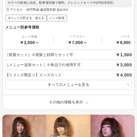
カラーの技術に自信。駐車場完備で便利。クレジットカードやQR決済対応。
アクセス：JR宇野線 備前西市駅 徒歩8分
ポイントが貯まる・使える
メンズ歓迎
メニュー別参考価格
カット単価
ヘアカラー
パーマ
￥3,000～
￥7,000～
￥9,900～
￥1,500
［前髪カット］※前髪と顔周りカット可
￥3,000
［メニュー追加カット］※単品での使用不可
￥4,000
【☆メンズ限定☆】メンズカット
すべてのメニューを見る
その他の情報を表示