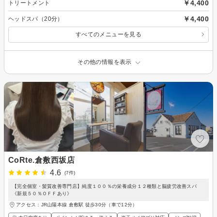
￥4,400
トリートメント
￥4,400
ヘッドスパ（20分）
すべてのメニューを見る
その他の情報を表示
CoRte.倉敷西坂店
4.6
(7件)
【完全個室・髪質改善専門店】純度１００％の栄養成分１２種類と脳疲労改善スパ
《新規５０％ＯＦＦあり》
アクセス：JR山陽本線 倉敷駅 徒歩30分（車で12分）