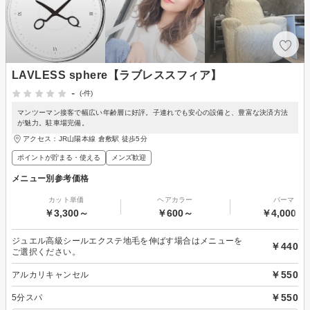
LAVLESS sphere【ラブレススフィア】
-
(-件)
マンツーマン接客で幅広い年齢層に好評。子連れでも安心の設備と、豊富な決済方法
が魅力。駐車場完備。
アクセス：JR山陽本線 倉敷駅 徒歩5分
ポイントが貯まる・使える
メンズ歓迎
メニュー別参考価格
カット単価
ヘアカラー
パーマ
￥3,300～
￥600～
￥4,000～
ジュエル高級シールエクステ地毛を伸ばす場合はメニューを
￥440
ご選択ください。
￥550
アルカリキャンセル
￥550
5分スパ