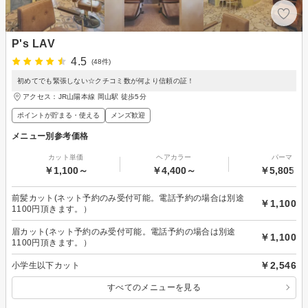
P's LAV
4.5
(48件)
初めてでも緊張しない☆クチコミ数が何より信頼の証！
アクセス：JR山陽本線 岡山駅 徒歩5分
ポイントが貯まる・使える
メンズ歓迎
メニュー別参考価格
カット単価
ヘアカラー
パーマ
￥1,100～
￥4,400～
￥5,805～
前髪カット(ネット予約のみ受付可能。電話予約の場合は別途
￥1,100
1100円頂きます。）
眉カット(ネット予約のみ受付可能。電話予約の場合は別途
￥1,100
1100円頂きます。）
￥2,546
小学生以下カット
すべてのメニューを見る