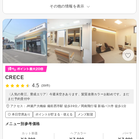
その他の情報を表示
CRECE
4.5
(39件)
〈人気の青江、豊成エリア〉今週末空きあります、髪質改善カラーお勧めです。まだ
まだ予約受付中
アクセス：JR瀬戸大橋線 備前西市駅 徒歩39分／岡南飛行場 新福バス停 徒歩1分
◎ 本日空席あり
ポイントが貯まる・使える
メンズ歓迎
メニュー別参考価格
カット単価
ヘアカラー
パーマ