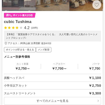
cubic Tushima
4.2
(18件)
【津島】「髪質改善ケアでスタイルをつくる」 大人可愛い世代に人気のトリートメ
ントプロショップ♪
アクセス：JR津山線 法界院駅 徒歩40分
ポイントが貯まる・使える
メンズ歓迎
メニュー別参考価格
カット単価
ヘアカラー
パーマ
￥2,750～
￥7,700～
￥7,700～
￥1,100
炭酸ヘッドスパ
￥2,750
小学生以下カット
￥3,300
スムーストリートメント
すべてのメニューを見る