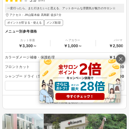
3.8
(2件)
一度行ったら、また行きたい♪と思える、アットホームな雰囲気が魅力のサロン☆
アクセス：JR山陽本線 高島駅 徒歩7分
ポイントが貯まる・使える
メンズ歓迎
メニュー別参考価格
カット単価
ヘアカラー
パーマ
￥3,300～
￥1,000～
￥2,500～
￥1,000
カラーダメージ補修・保護処理
￥1,000
フロントカット
￥1,500
シャンプー ドライ（S／M）
すべてのメニューを見る
その他の情報を表示