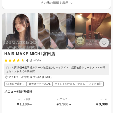
その他の情報を表示
HAIR MAKE MICHI 富田店
4.8
(46件)
口コミ高評価◆透明感カラーや白髪ぼかしハイライト、髪質改善トリートメントが得
意な大元駅近くの美容院
アクセス：JR宇野線 大元駅 徒歩13分
◎ 本日空席あり
楽天スーパーDEAL
ポイントが貯まる・使える
メンズ歓迎
メニュー別参考価格
カット単価
ヘアカラー
パーマ
￥1,100～
￥3,300～
￥9,900～