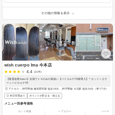
その他の情報を表示
wish cuerpo Ima 今本店
4.4
(21件)
【髪質改善Salon】全国で１％のみの取扱い【バイカルテTR新導入】＊カット＋カラ
ー＋バイカルテTR
アクセス：JR宇野線 備前西市駅 徒歩16分、JR宇野線 大元駅 徒歩24分（車で7分）
◎ 本日空席あり
ポイントが貯まる・使える
メニュー別参考価格
カット単価
ヘアカラー
パーマ