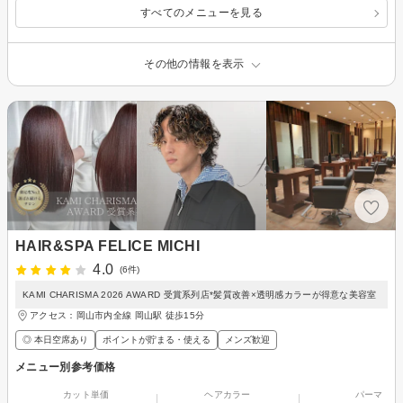
すべてのメニューを見る
その他の情報を表示
HAIR&SPA FELICE MICHI
4.0
(6件)
KAMI CHARISMA 2026 AWARD 受賞系列店*髪質改善×透明感カラーが得意な美容室
アクセス：岡山市内全線 岡山駅 徒歩15分
◎ 本日空席あり
ポイントが貯まる・使える
メンズ歓迎
メニュー別参考価格
カット単価
ヘアカラー
パーマ