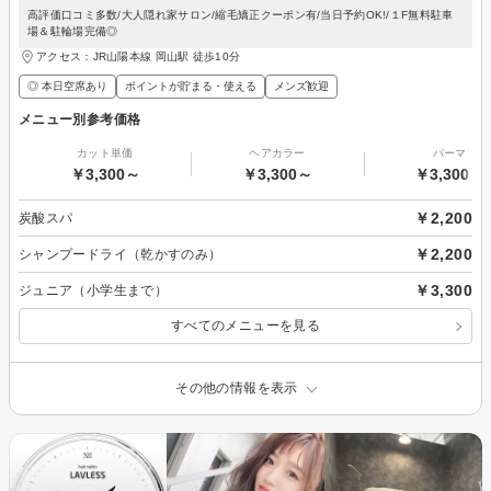
高評価口コミ多数/大人隠れ家サロン/縮毛矯正クーポン有/当日予約OK!/１F無料駐車
場＆駐輪場完備◎
アクセス：JR山陽本線 岡山駅 徒歩10分
◎ 本日空席あり
ポイントが貯まる・使える
メンズ歓迎
メニュー別参考価格
カット単価
ヘアカラー
パーマ
￥3,300～
￥3,300～
￥3,300～
￥2,200
炭酸スパ
￥2,200
シャンプードライ（乾かすのみ）
￥3,300
ジュニア（小学生まで）
すべてのメニューを見る
その他の情報を表示