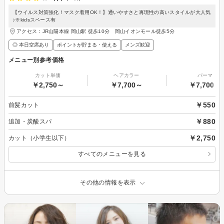
【ウイルス対策強化！マスク着用OK！】通いやすさと再現性の高いスタイルが大人気
♪※kidsスペース有
アクセス：JR山陽本線 岡山駅 徒歩10分 岡山イオンモール徒歩5分
◎ 本日空席あり
ポイントが貯まる・使える
メンズ歓迎
メニュー別参考価格
カット単価
ヘアカラー
パーマ
￥2,750～
￥7,700～
￥7,700～
￥550
前髪カット
￥880
追加・炭酸スパ
￥2,750
カット（小学生以下）
すべてのメニューを見る
その他の情報を表示