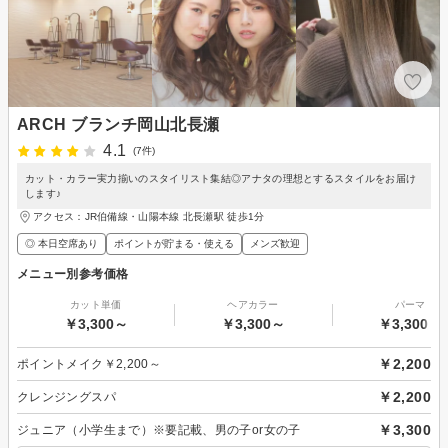
ARCH ブランチ岡山北長瀬
4.1
(7件)
カット・カラー実力揃いのスタイリスト集結◎アナタの理想とするスタイルをお届け
します♪
アクセス：JR伯備線・山陽本線 北長瀬駅 徒歩1分
◎ 本日空席あり
ポイントが貯まる・使える
メンズ歓迎
メニュー別参考価格
カット単価
ヘアカラー
パーマ
￥3,300～
￥3,300～
￥3,300～
￥2,200
ポイントメイク￥2,200～
￥2,200
クレンジングスパ
￥3,300
ジュニア（小学生まで）※要記載、男の子or女の子