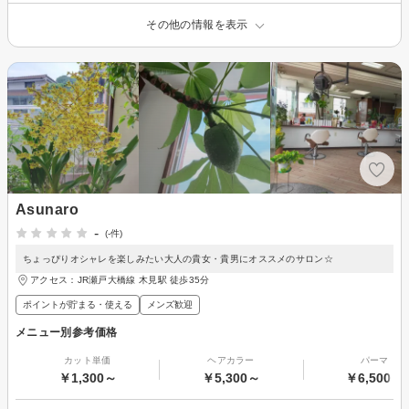
その他の情報を表示
Asunaro
-
(-件)
ちょっぴりオシャレを楽しみたい大人の貴女・貴男にオススメのサロン☆
アクセス：JR瀬戸大橋線 木見駅 徒歩35分
ポイントが貯まる・使える
メンズ歓迎
メニュー別参考価格
カット単価
ヘアカラー
パーマ
￥1,300～
￥5,300～
￥6,500～